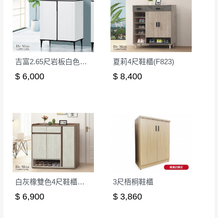
丈量，難免會有些許誤差值(約正負0.5CM)
。
詳細尺寸以實品為主。
。
非因本公司問題而需退換貨，請於收到貨7日
其它注意事項
內通知客服人員(Line@ ID：
@dershin
)
，並
吉富2.65尺岩板白色鞋櫃(X-2537)
夏莉4尺鞋櫃(F823)
本司貨車運送如因路況不佳、天候惡劣、過於偏遠之
須保持商品全新狀態與完整包裝。鑑賞期間
山區內等，或收貨地點搬運過於困難等因素，導致無
$ 6,000
$ 8,400
若發生非本司因素致使之汙損破壞，恕無法
法順利配送，本公司除了盡最大努力完成配送外，視
辦理退換貨。
狀況保有出貨的權利。
台北市、新北市地區固定每周(三)、(日)兩天
保護物流人員的工作安全，賣家無提供吊掛服務，若
收送貨，敬請見諒！
需以吊車或其他的吊掛方式吊運，費用將由買方自行
本公司部份商品無維修服務，超過7日鑑賞
支付。
期，商品使用年限，因客人使用習慣、居家
因大型傢俱有組裝、配送的問題，並非一般快速到貨
環境不同。若屬人為因素導致商品損壞、零
商品，無法指定特定時間送達，司機當天到貨前皆會
件短缺，則維修、搬運費用，需由消費者自
再與您通知，讓您不用整天在家等貨，以免浪費你的
白灰橡雙色4尺鞋櫃下座
3尺梧桐鞋櫃
行吸收(另事先與消費者報價，消費者同意將
寶貴時間。
$ 6,900
$ 3,860
會進行維修)。
如遇自然災害、政府宣布之災害警報等不可抗力情
到貨7日內為鑑賞期(注意:鑑賞期非試用期)，
事，而危及運送人員輸送之安全，本司得視狀況延後