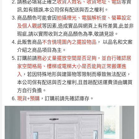
請務必填寫正確之
收貨人姓名、收貨地址、電話
等資
全部
依評論高至低排列
偏遠地區
Line客服」來信確認商品是否有「現貨」與
運送地
區
運送費用
訊,如有錯誤,本公司保有配送與否之權利。
「金額」。
（請先線上詢問 LINE
依評論低至高排列
只顯示附上圖片
商品顏色可能會
因
拍攝燈光、電腦解析度、螢幕設定
→
@dershin
）
若商品價格或庫存有異常，商家有權取消訂
及個人觀感
等因素,造成實品與網頁上有所差異,此並非
只顯示附上評論
瑕疵,請以實際收到之商品顏色為準,敬請見諒。
單。
部分網路商品恕無法更改原設計或客製，敬請
桃園
復興鄉
此販售商品
不含情境圖內之擺設物品
， 以品名和文案
見諒！
介紹之商品項目為主。
接單後二日內(不含例假日)，我們客服會與您
峨眉鄉、五峰鄉、
訂購前請
務必丈量擺放空間是否足夠
，並自行確認居
電話聯絡或E-Mail通知確認訂單。
橫山、北埔鄉、尖
家空間格局、
樓梯或電梯大小是否能夠正常搬運進
（線上客
服 LINE →
@dershin
）
石鄉、寶山鄉山
入
，若因特殊地形與建築物等限制而導致無法配送，
新竹
下單前先詢問是否現貨
，若未詢問下單後無
區、新埔山區、芎
本公司保有配送與否之權利,且首趟配送運費須由購買
現貨我們客服會再來電或E-Mail與您聯絡
林山區、關西 玉山
方自行負擔。
免 運
（洽詢方式請搜尋 L
ine ID →
@dershin
）
里
現貨+預購
，訂購前請先確認庫存。
費
運送範圍：限定北至基隆，南至苗栗，偏遠
地區恕無法提供運送 (詳見運送規章)。
台北
無
雙溪、貢寮、烏
配送範圍：
來、平溪、九份、