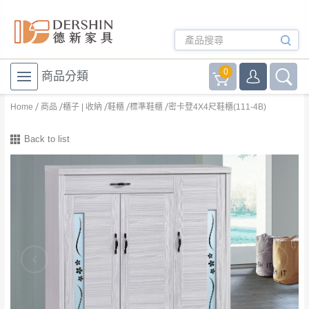
0
商品分類
Home
商品
櫃子 | 收納
鞋櫃
標準鞋櫃
密卡登4X4尺鞋櫃(111-4B)
Back to list