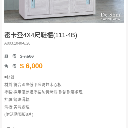
密卡登4X4尺鞋櫃(111-4B)
A003.1040-6.26
原 價
$
7,500
$
6,000
售 價
■材質
材質:符合國際低甲醛防蛀木心板
塗裝:採用優麗坦塗裝防黃烤漆 耐刮耐磨處理
抽屜:鋼珠滑軌
背板:美背處理
(附活動隔板8片)