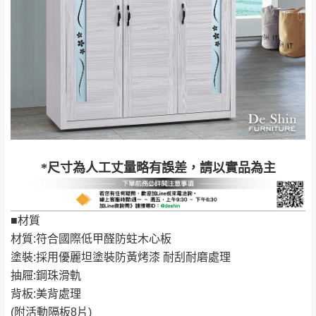
苗栗至基隆；其它地區暫不開放，如因特殊
石門、林口 下福
＊A108產品另收運費
地型限制(山區、鄉、鎮、村)、樓梯太小、無
里、新店山區、三
新北
法搬運上樓等因素，導致無法配送，
本公司
峽山區、石碇、坪
保有出貨的權利。
林、福隆、淡水山
保護物流人員的工作安全，賣家無提供吊掛
區、北投湖山路、
服務，若需以吊車或其他的吊掛方式吊運，
深坑山區
費用將由買方自行支付。
$ 9,000以上：免
因大型傢俱有組裝、配送的問題，並非一般
運費
快速到貨商品，無法指定特定時間送達，司
基隆
$ 9,000以下：
基隆山區
*尺寸為人工丈量略有誤差，請以實品為主
機當天到貨前皆會再與您通知，讓你不用整
NT$500元
天在家等貨，以節省您的寶貴時間。
＊A108產品另收運費
由於百貨公司配送較為不易，故暫無法配送
■材質
$ 9,000以上：免
至百貨公司內部。
卓蘭鎮、三灣、通
材質:符合國際低甲醛防蛀木心板
運費
霄山區、西湖、泰
苗栗
塗裝:採用優麗坦塗裝防黃烤漆 耐刮耐磨處理
$ 9,000以下：
安鄉、大湖鄉、頭
發票寄送：
抽屜:鋼珠滑軌
NT$500元
屋、獅潭鄉
若您選擇三聯式或索取兩聯式發票，發票將於商品
背板:美背處理
＊A108產品另收運費
完成出貨15個工作天另行寄出，另外約加上2~7個
(附活動隔板8片)