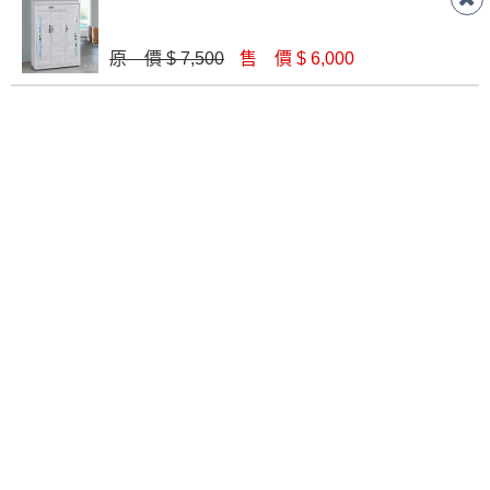
吉富3.3尺岩板單抽白色鞋櫃(X-2538)
雪莉2.7尺鞋櫃(S23)
$ 8,000
$ 6,920
原 價 $ 7,500
售 價 $ 6,000
杜恩橡木白3尺鞋櫃(F771)
白灰橡雙色2.7尺鞋櫃下座
$ 5,800
$ 5,200