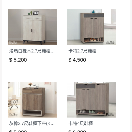
若非商品品質瑕疵問題於鑑賞期內退貨之情
或停止運送服務。
形，我們需酌收退貨運費。
百貨公司配送暫無法配合開店前、閉店後時段，並送
如欲放置營業場所及公開場合之商品則無享
至百貨公司卸貨區為限，恕無法送至指定樓面。
《 如
有商品一年保固之服務。
遇百貨周年慶期間，恕暫停百貨公司相關運送 》
無回收家具服務，若需回收家俱可聯絡當地請清潔隊
▪️
訂單成立
時請儘速於三日內完成付款，
交易恕不
回收,免付費清運專線：0800-085-717
殺價，商品均已最低價格售出
，且在特定時日會給
洛瑪白橡木2.7尺鞋櫃(622)
卡特2.7尺鞋櫃
予折扣，請密切注意。
$ 5,200
$ 4,500
▪️
三
日內若未接獲您的匯款或轉帳通知，商品將不
予保留(訂單自動取消)。
▪️
無回收家具服務，若需回收家具可聯絡當地請清
潔隊回收,免付費清運專線：0800-085-717。
灰橡2.7尺鞋櫃下座(K326-1)
卡特4尺鞋櫃