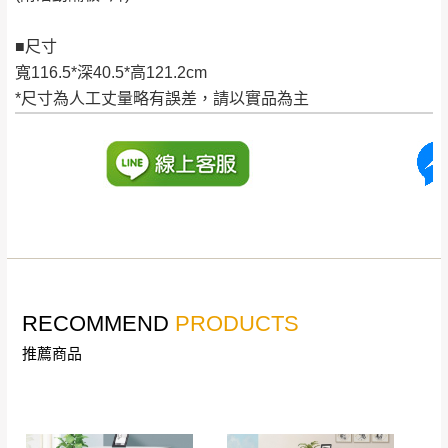
工作天內送達，如遇國定假日將順延寄送。
配送天數：5~14天
■尺寸
到貨時間：指定送貨日當天以電話聯絡確認
退換貨說明：
寬116.5*深40.5*高121.2cm
若收到不良品，請於到貨日起七日內通知本
*尺寸為人工丈量略有誤差，請以實品為主
｜周（一）配送部門固定公休無送貨｜
公司客服人員，我們將為您更換新品，運費
皆由本站負責，所有退回及換貨之商品必須
台北市、新北市地區固定每周(三)、(日)兩天收送貨
是全新狀態且完整包裝，床墊、床包、枕頭
類產品需為未拆封狀態(請保持商品、附件、
包裝、廠商紙及所有附隨文件或資料之完整
暫無配送地區
：
彰化、南投、雲林、嘉義、台南、高
性)，若未依照上述方式處理，恕無法接受退
雄、屏東、宜蘭、 花蓮、台東、金門、馬祖、澎湖地區
貨。
（可於LINE線上詢問 →
@dershin
）
由於透過電腦螢幕選購商品，可能會因個人
RECOMMEND
PRODUCTS
電腦螢幕的設定色差或解析度等因素， 與實
推薦商品
際商品的顏色、質感稍有不同，如因此而需
加收說明
退換貨，
需自付來回運費及人資成本
，請您
訂購前詳加確認。(包含商品尺寸是否合適)。
訂購前請確認商品尺寸，大型物件因為人工