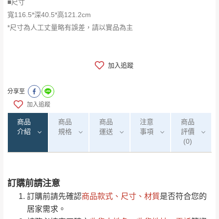
■尺寸
寬116.5*深40.5*高121.2cm
*尺寸為人工丈量略有誤差，請以實品為主
加入追蹤
分享至
加入追蹤
商品
商品
商品
注意
商品
介紹
規格
運送
事項
評價
(0)
訂購前請注意
0
注意事項：
/5
運 費 說 明
(0)筆
訂購前請先確認
商品款式、尺寸、材質
是否符合您的
由於
品項繁多，網頁無法及時更新，如有需
居家需求。
要購買商品，請於出發前來電或到「官方