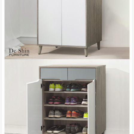
苗栗至基隆；其它地區暫不開放，如因特殊
石門、林口 下福
＊A108產品另收運費
地型限制(山區、鄉、鎮、村)、樓梯太小、無
里、新店山區、三
新北
法搬運上樓等因素，導致無法配送，
本公司
峽山區、石碇、坪
保有出貨的權利。
林、福隆、淡水山
保護物流人員的工作安全，賣家無提供吊掛
區、北投湖山路、
服務，若需以吊車或其他的吊掛方式吊運，
深坑山區
費用將由買方自行支付。
$ 9,000以上：免
因大型傢俱有組裝、配送的問題，並非一般
運費
快速到貨商品，無法指定特定時間送達，司
基隆
$ 9,000以下：
基隆山區
機當天到貨前皆會再與您通知，讓你不用整
NT$500元
天在家等貨，以節省您的寶貴時間。
＊A108產品另收運費
由於百貨公司配送較為不易，故暫無法配送
$ 9,000以上：免
至百貨公司內部。
卓蘭鎮、三灣、通
運費
霄山區、西湖、泰
苗栗
$ 9,000以下：
安鄉、大湖鄉、頭
發票寄送：
NT$500元
屋、獅潭鄉
若您選擇三聯式或索取兩聯式發票，發票將於商品
＊A108產品另收運費
完成出貨15個工作天另行寄出，另外約加上2~7個