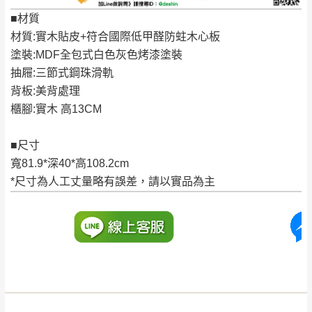
丈量，難免會有些許誤差值(約正負0.5CM)
。
■材質
詳細尺寸以實品為主。
。
材質:實木貼皮+符合國際低甲醛防蛀木心板
非因本公司問題而需退換貨，請於收到貨7日
塗裝:MDF全包式白色灰色烤漆塗裝
其它注意事項
內通知客服人員(Line@ ID：
@dershin
)
，並
抽屜:三節式鋼珠滑軌
本司貨車運送如因路況不佳、天候惡劣、過於偏遠之
須保持商品全新狀態與完整包裝。鑑賞期間
背板:美背處理
山區內等，或收貨地點搬運過於困難等因素，導致無
櫃腳:實木 高13CM
若發生非本司因素致使之汙損破壞，恕無法
法順利配送，本公司除了盡最大努力完成配送外，視
辦理退換貨。
狀況保有出貨的權利。
■尺寸
台北市、新北市地區固定每周(三)、(日)兩天
保護物流人員的工作安全，賣家無提供吊掛服務，若
寬81.9*深40*高108.2cm
收送貨，敬請見諒！
需以吊車或其他的吊掛方式吊運，費用將由買方自行
*尺寸為人工丈量略有誤差，請以實品為主
本公司部份商品無維修服務，超過7日鑑賞
支付。
期，商品使用年限，因客人使用習慣、居家
因大型傢俱有組裝、配送的問題，並非一般快速到貨
環境不同。若屬人為因素導致商品損壞、零
商品，無法指定特定時間送達，司機當天到貨前皆會
件短缺，則維修、搬運費用，需由消費者自
再與您通知，讓您不用整天在家等貨，以免浪費你的
行吸收(另事先與消費者報價，消費者同意將
寶貴時間。
會進行維修)。
如遇自然災害、政府宣布之災害警報等不可抗力情
到貨7日內為鑑賞期(注意:鑑賞期非試用期)，
事，而危及運送人員輸送之安全，本司得視狀況延後