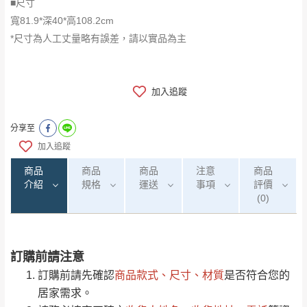
■尺寸
寬81.9*深40*高108.2cm
*尺寸為人工丈量略有誤差，請以實品為主
加入追蹤
分享至
加入追蹤
商品
商品
商品
注意
商品
介紹
規格
運送
事項
評價
(0)
訂購前請注意
0
注意事項：
/5
運 費 說 明
(0)筆
訂購前請先確認
商品款式、尺寸、材質
是否符合您的
由於
品項繁多，網頁無法及時更新，如有需
居家需求。
要購買商品，請於出發前來電或到「官方