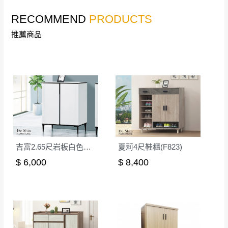
若非商品品質瑕疵問題於鑑賞期內退貨之情
或停止運送服務。
RECOMMEND
PRODUCTS
形，我們需酌收退貨運費。
百貨公司配送暫無法配合開店前、閉店後時段，並送
如欲放置營業場所及公開場合之商品則無享
推薦商品
至百貨公司卸貨區為限，恕無法送至指定樓面。
《 如
有商品一年保固之服務。
遇百貨周年慶期間，恕暫停百貨公司相關運送 》
無回收家具服務，若需回收家俱可聯絡當地請清潔隊
▪️
訂單成立
時請儘速於三日內完成付款，
交易恕不
回收,免付費清運專線：0800-085-717
殺價，商品均已最低價格售出
，且在特定時日會給
予折扣，請密切注意。
▪️
三
日內若未接獲您的匯款或轉帳通知，商品將不
予保留(訂單自動取消)。
▪️
無回收家具服務，若需回收家具可聯絡當地請清
吉富2.65尺岩板白色鞋櫃(X-2537)
夏莉4尺鞋櫃(F823)
潔隊回收,免付費清運專線：0800-085-717。
$ 6,000
$ 8,400