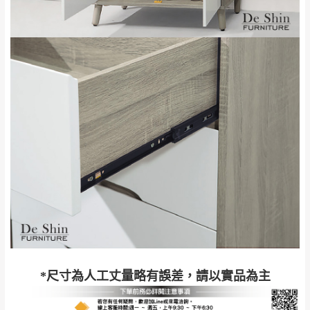
工作天內送達，如遇國定假日將順延寄送。
配送天數：5~14天
到貨時間：指定送貨日當天以電話聯絡確認
退換貨說明：
若收到不良品，請於到貨日起七日內通知本
｜周（一）配送部門固定公休無送貨｜
公司客服人員，我們將為您更換新品，運費
皆由本站負責，所有退回及換貨之商品必須
台北市、新北市地區固定每周(三)、(日)兩天收送貨
是全新狀態且完整包裝，床墊、床包、枕頭
類產品需為未拆封狀態(請保持商品、附件、
包裝、廠商紙及所有附隨文件或資料之完整
暫無配送地區
：
彰化、南投、雲林、嘉義、台南、高
性)，若未依照上述方式處理，恕無法接受退
雄、屏東、宜蘭、 花蓮、台東、金門、馬祖、澎湖地區
貨。
（可於LINE線上詢問 →
@dershin
）
由於透過電腦螢幕選購商品，可能會因個人
電腦螢幕的設定色差或解析度等因素， 與實
際商品的顏色、質感稍有不同，如因此而需
加收說明
退換貨，
需自付來回運費及人資成本
，請您
*尺寸為人工丈量略有誤差，請以實品為主
訂購前詳加確認。(包含商品尺寸是否合適)。
訂購前請確認商品尺寸，大型物件因為人工