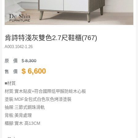
肯詩特淺灰雙色2.7尺鞋櫃(767)
A003.1042-1.26
原 價
$
8,300
$
6,600
售 價
■材質
材質:實木貼皮+符合國際低甲醛防蛀木心板
塗裝:MDF全包式白色灰色烤漆塗裝
抽屜:三節式鋼珠滑軌
背板:美背處理
櫃腳:實木 高13CM