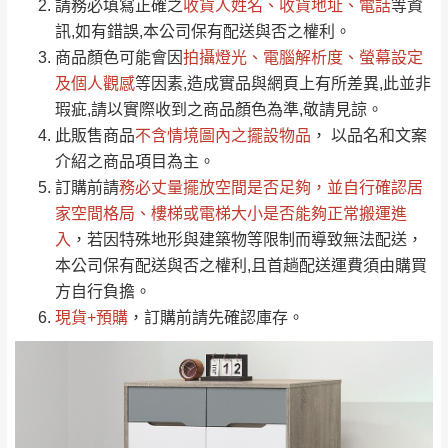
請務必填寫正確之
收貨人姓名、收貨地址、電話
等資
全部
依評論高至低排列
偏遠地區
Line客服」來信確認商品是否有「現貨」與
運送地
區
運送費用
訊,如有錯誤,本公司保有配送與否之權利。
「金額」。
（請先線上詢問 LINE
依評論低至高排列
只顯示附上圖片
商品顏色可能會
因
拍攝燈光、電腦解析度、螢幕設定
→
@dershin
）
若商品價格或庫存有異常，商家有權取消訂
及個人觀感
等因素,造成實品與網頁上有所差異,此並非
只顯示附上評論
瑕疵,請以實際收到之商品顏色為準,敬請見諒。
單。
部分網路商品恕無法更改原設計或客製，敬請
桃園
復興鄉
此販售商品
不含情境圖內之擺設物品
， 以品名和文案
見諒！
介紹之商品項目為主。
接單後二日內(不含例假日)，我們客服會與您
峨眉鄉、五峰鄉、
訂購前請
務必丈量擺放空間是否足夠
，並自行確認居
電話聯絡或E-Mail通知確認訂單。
橫山、北埔鄉、尖
家空間格局、
樓梯或電梯大小是否能夠正常搬運進
（線上客
服 LINE →
@dershin
）
石鄉、寶山鄉山
入
，若因特殊地形與建築物等限制而導致無法配送，
新竹
下單前先詢問是否現貨
，若未詢問下單後無
區、新埔山區、芎
本公司保有配送與否之權利,且首趟配送運費須由購買
現貨我們客服會再來電或E-Mail與您聯絡
林山區、關西 玉山
方自行負擔。
免 運
（洽詢方式請搜尋 L
ine ID →
@dershin
）
里
現貨+預購
，訂購前請先確認庫存。
費
運送範圍：限定北至基隆，南至苗栗，偏遠
地區恕無法提供運送 (詳見運送規章)。
台北
無
雙溪、貢寮、烏
配送範圍：
來、平溪、九份、