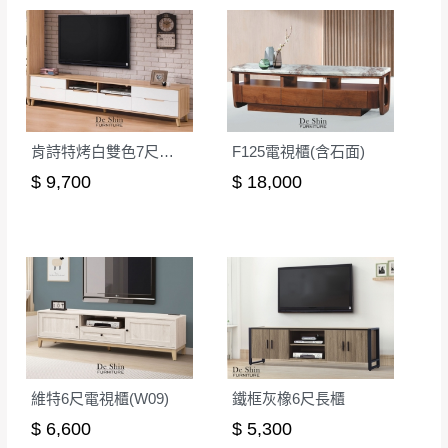
如欲放置營業場所及公開場合之商品則無享
至百貨公司卸貨區為限，恕無法送至指定樓面。
《 如
有商品一年保固之服務。
遇百貨周年慶期間，恕暫停百貨公司相關運送 》
無回收家具服務，若需回收家俱可聯絡當地請清潔隊
▪️
訂單成立
時請儘速於三日內完成付款，
交易恕不
回收,免付費清運專線：0800-085-717
殺價，商品均已最低價格售出
，且在特定時日會給
予折扣，請密切注意。
肯詩特烤白雙色7尺長櫃(524)
F125電視櫃(含石面)
▪️
三
日內若未接獲您的匯款或轉帳通知，商品將不
$ 9,700
$ 18,000
予保留(訂單自動取消)。
▪️
無回收家具服務，若需回收家具可聯絡當地請清
潔隊回收,免付費清運專線：0800-085-717。
維特6尺電視櫃(W09)
鐵框灰橡6尺長櫃
$ 6,600
$ 5,300