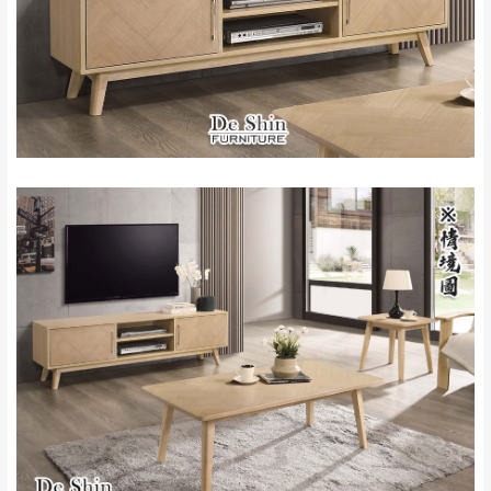
新北
法搬運上樓等因素，導致無法配送，
本公司
峽山區、石碇、坪
保有出貨的權利。
林、福隆、淡水山
保護物流人員的工作安全，賣家無提供吊掛
區、北投湖山路、
服務，若需以吊車或其他的吊掛方式吊運，
深坑山區
費用將由買方自行支付。
$ 9,000以上：免
因大型傢俱有組裝、配送的問題，並非一般
運費
快速到貨商品，無法指定特定時間送達，司
基隆
$ 9,000以下：
基隆山區
機當天到貨前皆會再與您通知，讓你不用整
NT$500元
天在家等貨，以節省您的寶貴時間。
＊A108產品另收運費
由於百貨公司配送較為不易，故暫無法配送
$ 9,000以上：免
至百貨公司內部。
卓蘭鎮、三灣、通
運費
霄山區、西湖、泰
苗栗
$ 9,000以下：
安鄉、大湖鄉、頭
發票寄送：
NT$500元
屋、獅潭鄉
若您選擇三聯式或索取兩聯式發票，發票將於商品
＊A108產品另收運費
完成出貨15個工作天另行寄出，另外約加上2~7個
工作天內送達，如遇國定假日將順延寄送。
配送天數：5~14天
到貨時間：指定送貨日當天以電話聯絡確認