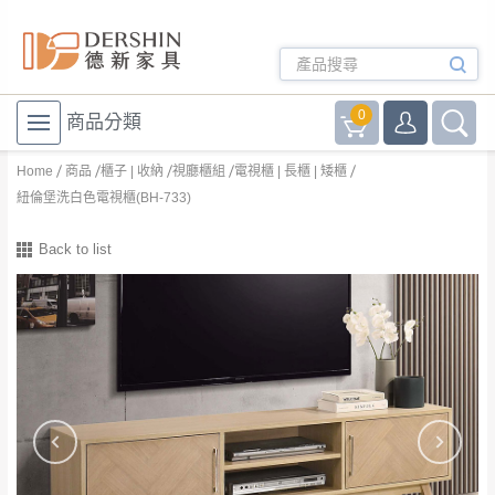
0
商品分類
Home
商品
櫃子 | 收納
視廳櫃組
電視櫃 | 長櫃 | 矮櫃
紐倫堡洗白色電視櫃(BH-733)
Back to list