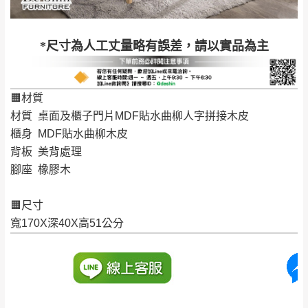
退換貨說明：
若收到不良品，請於到貨日起七日內通知本
｜周（一）配送部門固定公休無送貨｜
*尺寸為人工丈量略有誤差，請以實品為主
公司客服人員，我們將為您更換新品，運費
皆由本站負責，所有退回及換貨之商品必須
台北市、新北市地區固定每周(三)、(日)兩天收送貨
是全新狀態且完整包裝，床墊、床包、枕頭
🟧材質
類產品需為未拆封狀態(請保持商品、附件、
材質 桌面及櫃子門片MDF貼水曲柳人字拼接木皮
包裝、廠商紙及所有附隨文件或資料之完整
暫無配送地區
：
彰化、南投、雲林、嘉義、台南、高
櫃身 MDF貼水曲柳木皮
性)，若未依照上述方式處理，恕無法接受退
雄、屏東、宜蘭、 花蓮、台東、金門、馬祖、澎湖地區
背板 美背處理
貨。
（可於LINE線上詢問 →
@dershin
）
腳座 橡膠木
由於透過電腦螢幕選購商品，可能會因個人
電腦螢幕的設定色差或解析度等因素， 與實
🟧尺寸
際商品的顏色、質感稍有不同，如因此而需
加收說明
寬170X深40X高51公分
退換貨，
需自付來回運費及人資成本
，請您
訂購前詳加確認。(包含商品尺寸是否合適)。
訂購前請確認商品尺寸，大型物件因為人工
丈量，難免會有些許誤差值(約正負0.5CM)
。
詳細尺寸以實品為主。
。