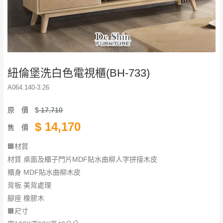
紐倫堡洗白色電視櫃(BH-733)
A064.140-3.26
原 價
$
17,710
$
14,170
售 價
🟧材質
材質 桌面及櫃子門片MDF貼水曲柳人字拼接木皮
櫃身 MDF貼水曲柳木皮
背板 美背處理
腳座 橡膠木
🟧尺寸