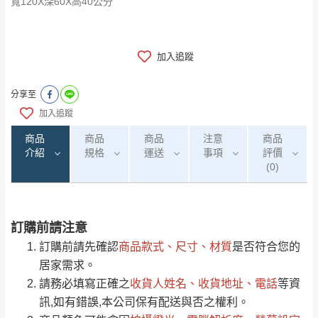
寬120X深60X高40公分
加入追蹤
分享至
加入追蹤
商品
商品
商品
注意
商品
介紹
規格
運送
事項
評價
(0)
訂購前請注意
0
注意事項：
/5
運 費 說 明
(0)筆
訂購前請先確認
商品款式、尺寸、材質
是否符合您的
由於
品項繁多，網頁無法及時更新，如有需
居家需求。
要購買商品，請於出發前來電或到「官方
請務必填寫正確之
收貨人姓名、收貨地址、電話
等資
全部
依評論高至低排列
偏遠地區
Line客服」來信確認商品是否有「現貨」與
運送地
區
運送費用
訊,如有錯誤,本公司保有配送與否之權利。
「金額」。
（請先線上詢問 LINE