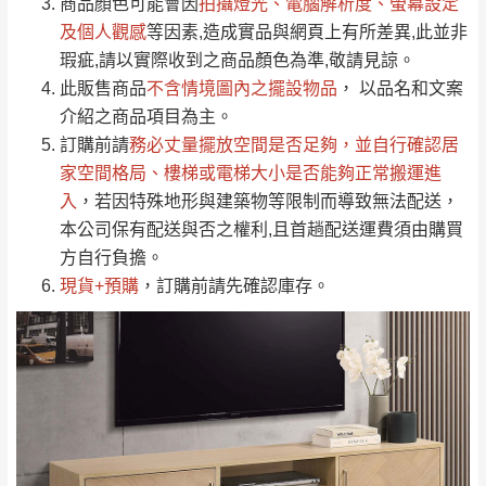
依評論低至高排列
只顯示附上圖片
商品顏色可能會
因
拍攝燈光、電腦解析度、螢幕設定
→
@dershin
）
若商品價格或庫存有異常，商家有權取消訂
及個人觀感
等因素,造成實品與網頁上有所差異,此並非
只顯示附上評論
瑕疵,請以實際收到之商品顏色為準,敬請見諒。
單。
部分網路商品恕無法更改原設計或客製，敬請
桃園
復興鄉
此販售商品
不含情境圖內之擺設物品
， 以品名和文案
見諒！
介紹之商品項目為主。
接單後二日內(不含例假日)，我們客服會與您
峨眉鄉、五峰鄉、
訂購前請
務必丈量擺放空間是否足夠
，並自行確認居
電話聯絡或E-Mail通知確認訂單。
橫山、北埔鄉、尖
家空間格局、
樓梯或電梯大小是否能夠正常搬運進
（線上客
服 LINE →
@dershin
）
石鄉、寶山鄉山
入
，若因特殊地形與建築物等限制而導致無法配送，
新竹
下單前先詢問是否現貨
，若未詢問下單後無
區、新埔山區、芎
本公司保有配送與否之權利,且首趟配送運費須由購買
現貨我們客服會再來電或E-Mail與您聯絡
林山區、關西 玉山
方自行負擔。
免 運
（洽詢方式請搜尋 L
ine ID →
@dershin
）
里
現貨+預購
，訂購前請先確認庫存。
費
運送範圍：限定北至基隆，南至苗栗，偏遠
地區恕無法提供運送 (詳見運送規章)。
台北
無
雙溪、貢寮、烏
配送範圍：
來、平溪、九份、
苗栗至基隆；其它地區暫不開放，如因特殊
石門、林口 下福
＊A108產品另收運費
地型限制(山區、鄉、鎮、村)、樓梯太小、無
里、新店山區、三