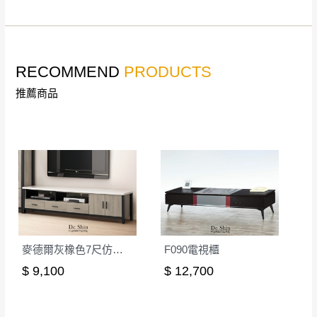
非因本公司問題而需退換貨，請於收到貨7日
其它注意事項
內通知客服人員(Line@ ID：
@dershin
)
，並
本司貨車運送如因路況不佳、天候惡劣、過於偏遠之
須保持商品全新狀態與完整包裝。鑑賞期間
RECOMMEND
PRODUCTS
山區內等，或收貨地點搬運過於困難等因素，導致無
若發生非本司因素致使之汙損破壞，恕無法
法順利配送，本公司除了盡最大努力完成配送外，視
推薦商品
辦理退換貨。
狀況保有出貨的權利。
台北市、新北市地區固定每周(三)、(日)兩天
保護物流人員的工作安全，賣家無提供吊掛服務，若
收送貨，敬請見諒！
需以吊車或其他的吊掛方式吊運，費用將由買方自行
本公司部份商品無維修服務，超過7日鑑賞
支付。
期，商品使用年限，因客人使用習慣、居家
因大型傢俱有組裝、配送的問題，並非一般快速到貨
環境不同。若屬人為因素導致商品損壞、零
商品，無法指定特定時間送達，司機當天到貨前皆會
件短缺，則維修、搬運費用，需由消費者自
再與您通知，讓您不用整天在家等貨，以免浪費你的
行吸收(另事先與消費者報價，消費者同意將
寶貴時間。
會進行維修)。
麥德爾灰橡色7尺仿石面長櫃(318)
F090電視櫃
如遇自然災害、政府宣布之災害警報等不可抗力情
到貨7日內為鑑賞期(注意:鑑賞期非試用期)，
$ 9,100
$ 12,700
事，而危及運送人員輸送之安全，本司得視狀況延後
若非商品品質瑕疵問題於鑑賞期內退貨之情
或停止運送服務。
形，我們需酌收退貨運費。
百貨公司配送暫無法配合開店前、閉店後時段，並送