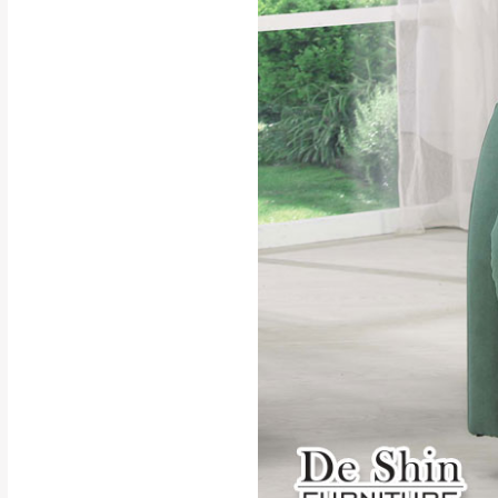
行支付。
新北
因大型傢俱有組
會再與您通知，
由於百貨公司配
基隆
發票寄送：
若您選擇三聯式或索取
送達，如遇國定假日將
苗栗
退換貨說明：
若收到不良品，
所有退回及換貨
品、附件、包裝
由於透過電腦螢
質感稍有不同，
是否合適)。