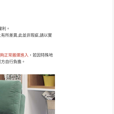
Line客服」來信確
權利。
只顯示附上圖片
只顯示附上評論
有所差異,此並非瑕疵,請以實
偏遠地區
客製，敬請見諒！
線上詢問 LINE →
@dershin
）
夠正常搬運進入
，若因特殊地
復興鄉
買方自行負擔。
聯絡
五峰鄉、橫山、北埔鄉、尖石
。
鄉山區、新埔山區、芎林山區、
關西 玉山里
太小、無法搬運上樓等因
無
吊運，費用將由買方自