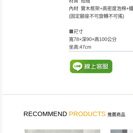
材質 短絨
內材 實木框架+高密度泡棉+
(固定腳座不可旋轉不可搖)
🟧尺寸
寬78×深90×高100公分
坐高:47cm
RECOMMEND
PRODUCTS
推薦商品