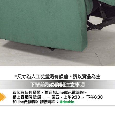
之災害警報等不可抗力情事，而危及運送人員輸送之安全，本司
開店前、閉店後時段，並送至百貨公司卸貨區為限，恕無法送至
關運送 》
家俱可聯絡當地請清潔隊回收,免付費清運專線：0800-085-71
*尺寸為人工丈量略有誤差，請以實品為主