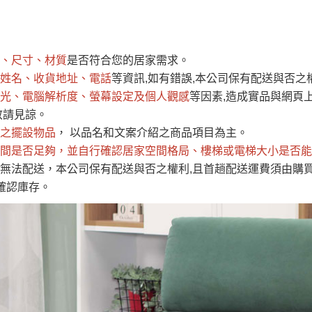
運 費 說 明
、尺寸、材質
是否符合您的居家需求。
網頁無法及時更新，如有需要購買商品，請於出發前來電或到「官方
姓名、收貨地址、電話
等資訊,如有錯誤,本公司保有配送與否之
全部
依評論高至低排列
依評論低至高排列
現貨」與 「金額」。
光、電腦解析度、螢幕設定及個人觀感
等因素,造成實品與網頁上
運送費用
異常，商家有權取消訂單。
部分網路商品恕無法更改原設計或
敬請見諒。
（請先
含例假日)，我們客服會與您電話聯絡或E-Mail通知確認訂單。
之擺設物品
， 以品名和文案介紹之商品項目為主。
間是否足夠
E →
@dershin
，並自行確認居家空間格局、
）
樓梯或電梯大小是否能
無法配送，本公司保有配送與否之權利,且首趟配送運費須由購
否現貨
，若未詢問下單後無現貨我們客服會再來電或E-Mail與您
確認庫存。
 L
ine ID →
@dershin
）
峨眉鄉、
至基隆，南至苗栗，偏遠地區恕無法提供運送 (詳見運送規章)
鄉、寶山
免 運 費
它地區暫不開放，如因特殊地型限制(山區、鄉、鎮、村)、樓梯
送，
本公司保有出貨的權利。
工作安全，賣家無提供吊掛服務，若需以吊車或其他的吊掛方式