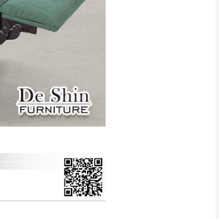
得視狀況延後或停止運送服
指定樓面。
《 如遇百貨周年慶
7