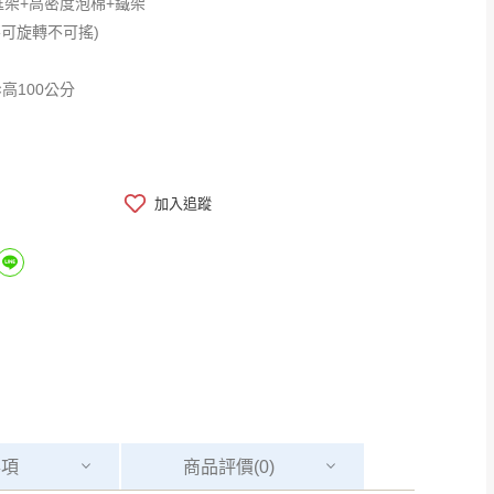
框架+高密度泡棉+鐵架
不可旋轉不可搖)
×高100公分
加入追蹤
事項
商品
評價(0)