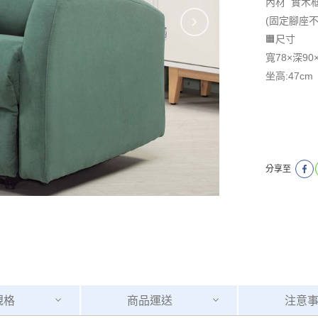
內材 實木
(固定腳座
🟧尺寸
寬78×深90
​​​​​​​坐高:47cm
分享至
規格
商品
運送
注意