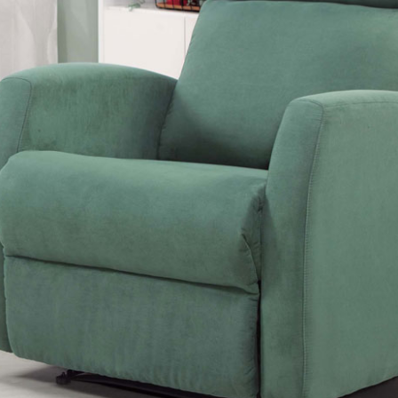
雙溪、
門、林口 
＊A108產品另收運費
裝、配送的問題，並非一般快速到貨商品，無法指定特定時間送
石碇、坪
讓你不用整天在家等貨，以節省您的寶貴時間。
送較為不易，故暫無法配送至百貨公司內部。
$ 9,000以上：免運費
$ 9,000以下：NT$500元
＊A108產品另收運費
兩聯式發票，發票將於商品完成出貨15個工作天另行寄出，另外約
$ 9,000以上：免運費
卓蘭鎮、
順延寄送。
$ 9,000以下：NT$500元
鄉
＊A108產品另收運費
請於到貨日起七日內通知本公司客服人員，我們將為您更換新品
配送天數：5~14天
之商品必須是全新狀態且完整包裝，床墊、床包、枕頭類產品需為
到貨時間：指定送貨日當天以電話聯絡確認
、廠商紙及所有附隨文件或資料之完整性)，若未依照上述方式處
幕選購商品，可能會因個人電腦螢幕的設定色差或解析度等因素，
｜周（一）配送部門固定公休無送貨｜
如因此而需退換貨，
需自付來回運費及人資成本
，請您訂購前詳
台北市、新北市地區固定每周(三)、(日)兩天收送貨