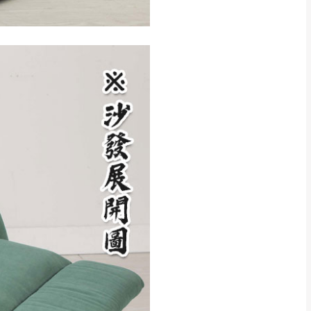
CM) 詳細尺寸以實品
in
)
，並須保持商品全新
、馬祖、澎湖地區
貨。
、居家環境不同。若屬人
先與消費者報價，消費
。
退貨之情形，我們需酌收
特定時日會給予折扣，
等因素，導致無法順利配送，
用將由買方自行支付。
17。
當天到貨前皆會再與您通知，