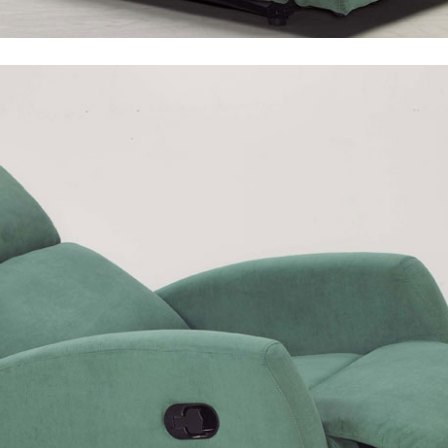
尺寸，大型物件因為人工丈量，難免會有些許誤差值(約正負0.5
需退換貨，請於收到貨7日內通知客服人員(Line@ ID：
@dersh
投、雲林、嘉義、台南、高雄、屏東、宜蘭、 花蓮、台東、金門
。鑑賞期間若發生非本司因素致使之汙損破壞，恕無法辦理退換
ershin
）
區固定每周(三)、(日)兩天收送貨，敬請見諒！
無維修服務，超過7日鑑賞期，商品使用年限，因客人使用習慣
損壞、零件短缺，則維修、搬運費用，需由消費者自行吸收(另事
修)。
賞期(注意:鑑賞期非試用期)，若非商品品質瑕疵問題於鑑賞期內
。
所及公開場合之商品則無享有商品一年保固之服務。
三日內完成付款，
交易恕不殺價，商品均已最低價格售出
，且在
佳、天候惡劣、過於偏遠之山區內等，或收貨地點搬運過於困難
成配送外，視狀況保有出貨的權利。
款或轉帳通知，商品將不予保留(訂單自動取消)。
，賣家無提供吊掛服務，若需以吊車或其他的吊掛方式吊運，費
收家具可聯絡當地請清潔隊回收,免付費清運專線：0800-085-7
的問題，並非一般快速到貨商品，無法指定特定時間送達，司機
以免浪費你的寶貴時間。