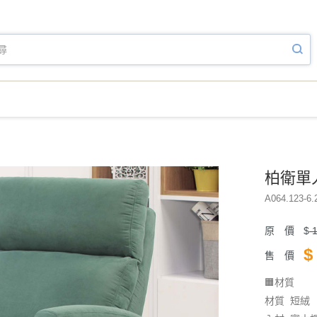
柏衛單人
A064.123-6.
原 價
$
1
$
售 價
🟧材質
材質 短絨