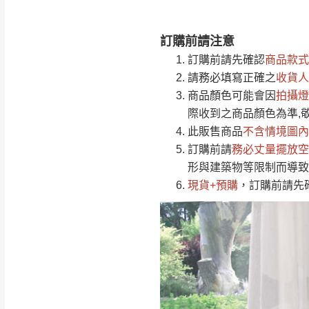
訂購前請注意
注意事項：
0
訂購前請先確認
商品款式
由於
品項繁多，
/5
請務必填寫正確之
收貨人
(0)筆
認商品是否有「
商品顏色可能會
因
拍攝燈
運送地
區
若商品價格或庫存有
際收到之商品顏色為準,
接單後二日內(不
此販售商品
不含情境圖內
訂購前請
（線上客
務必丈量擺放空
服 LIN
桃園
形與建築物等限制而導致
下單前先詢問是
現貨+預購
，訂購前請先
（洽詢方式請搜尋
運送範圍：限定北
新竹
配送範圍：
苗栗至基隆；其
台北
素，導致無法配
保護物流人員的