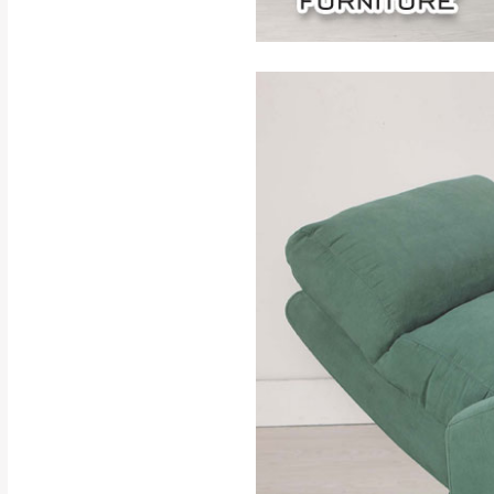
訂購前請確認商品
為主。
暫無配送地區
非因本公司問題而
：
彰化、南
（可於LINE線上詢問 →
狀態與完整包裝
@d
台北市、新北市地
本公司部份商品
加收說明
為因素導致商品
者同意將會進行維
到貨7日內為鑑
退貨運費。
如欲放置營業場
其它注意事項
▪️
訂單成立
時請儘速於
本司貨車運送如因路況不
請密切注意。
本公司除了盡最大努力完
▪️
三
日內若未接獲您的匯
保護物流人員的工作安全
▪️
無回收家具服務，若需回
因大型傢俱有組裝、配送
讓您不用整天在家等貨，