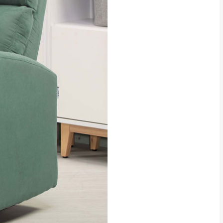
貢寮、烏來、平溪、九份、石
下福里、新店山區、三峽山區、
達，司機當天到貨前皆
林、福隆、淡水山區、北投湖山
路、深坑山區
基隆山區
加上2~7個工作天內
三灣、通霄山區、西湖、泰安
、大湖鄉、頭屋、獅潭鄉
，運費皆由本站負責，
未拆封狀態(請保持商
理，恕無法接受退貨。
 與實際商品的顏色、
加確認。(包含商品尺寸