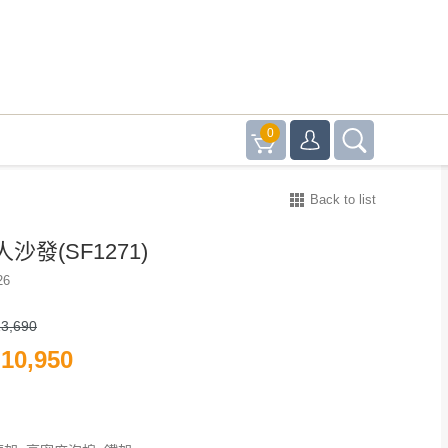
0
Back to list
沙發(SF1271)
26
3,690
10,950