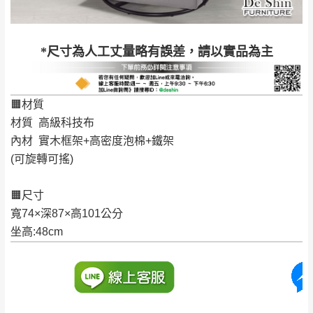
到貨時間：指定送貨日當天以電話聯絡確認
退換貨說明：
若收到不良品，請於到貨日起七日內通知本
｜周（一）配送部門固定公休無送貨｜
*尺寸為人工丈量略有誤差，請以實品為主
公司客服人員，我們將為您更換新品，運費
皆由本站負責，所有退回及換貨之商品必須
台北市、新北市地區固定每周(三)、(日)兩天收送貨
是全新狀態且完整包裝，床墊、床包、枕頭
🟧材質
類產品需為未拆封狀態(請保持商品、附件、
材質 高級科技布
包裝、廠商紙及所有附隨文件或資料之完整
暫無配送地區
：
彰化、南投、雲林、嘉義、台南、高
內材 實木框架+高密度泡棉+鐵架
性)，若未依照上述方式處理，恕無法接受退
雄、屏東、宜蘭、 花蓮、台東、金門、馬祖、澎湖地區
(可旋轉可搖)
貨。
（可於LINE線上詢問 →
@dershin
）
由於透過電腦螢幕選購商品，可能會因個人
🟧尺寸
電腦螢幕的設定色差或解析度等因素， 與實
寬74×深87×高101公分
際商品的顏色、質感稍有不同，如因此而需
加收說明
坐高:48cm
退換貨，
需自付來回運費及人資成本
，請您
訂購前詳加確認。(包含商品尺寸是否合適)。
訂購前請確認商品尺寸，大型物件因為人工
丈量，難免會有些許誤差值(約正負0.5CM)
。
詳細尺寸以實品為主。