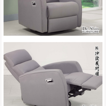
里、新店山區、三
新北
法搬運上樓等因素，導致無法配送，
本公司
峽山區、石碇、坪
保有出貨的權利。
林、福隆、淡水山
保護物流人員的工作安全，賣家無提供吊掛
區、北投湖山路、
服務，若需以吊車或其他的吊掛方式吊運，
深坑山區
費用將由買方自行支付。
$ 9,000以上：免
因大型傢俱有組裝、配送的問題，並非一般
運費
快速到貨商品，無法指定特定時間送達，司
基隆
$ 9,000以下：
基隆山區
機當天到貨前皆會再與您通知，讓你不用整
NT$500元
天在家等貨，以節省您的寶貴時間。
＊A108產品另收運費
由於百貨公司配送較為不易，故暫無法配送
$ 9,000以上：免
至百貨公司內部。
卓蘭鎮、三灣、通
運費
霄山區、西湖、泰
苗栗
$ 9,000以下：
安鄉、大湖鄉、頭
發票寄送：
NT$500元
屋、獅潭鄉
若您選擇三聯式或索取兩聯式發票，發票將於商品
＊A108產品另收運費
完成出貨15個工作天另行寄出，另外約加上2~7個
工作天內送達，如遇國定假日將順延寄送。
配送天數：5~14天