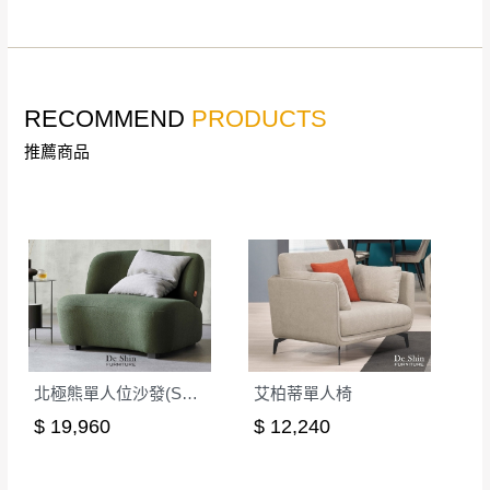
。
非因本公司問題而需退換貨，請於收到貨7日
其它注意事項
內通知客服人員(Line@ ID：
@dershin
)
，並
本司貨車運送如因路況不佳、天候惡劣、過於偏遠之
須保持商品全新狀態與完整包裝。鑑賞期間
RECOMMEND
PRODUCTS
山區內等，或收貨地點搬運過於困難等因素，導致無
若發生非本司因素致使之汙損破壞，恕無法
法順利配送，本公司除了盡最大努力完成配送外，視
推薦商品
辦理退換貨。
狀況保有出貨的權利。
台北市、新北市地區固定每周(三)、(日)兩天
保護物流人員的工作安全，賣家無提供吊掛服務，若
收送貨，敬請見諒！
需以吊車或其他的吊掛方式吊運，費用將由買方自行
本公司部份商品無維修服務，超過7日鑑賞
支付。
期，商品使用年限，因客人使用習慣、居家
因大型傢俱有組裝、配送的問題，並非一般快速到貨
環境不同。若屬人為因素導致商品損壞、零
商品，無法指定特定時間送達，司機當天到貨前皆會
件短缺，則維修、搬運費用，需由消費者自
再與您通知，讓您不用整天在家等貨，以免浪費你的
行吸收(另事先與消費者報價，消費者同意將
寶貴時間。
會進行維修)。
北極熊單人位沙發(SF6862-1)
艾柏蒂單人椅
如遇自然災害、政府宣布之災害警報等不可抗力情
到貨7日內為鑑賞期(注意:鑑賞期非試用期)，
$ 19,960
$ 12,240
事，而危及運送人員輸送之安全，本司得視狀況延後
若非商品品質瑕疵問題於鑑賞期內退貨之情
或停止運送服務。
形，我們需酌收退貨運費。
百貨公司配送暫無法配合開店前、閉店後時段，並送