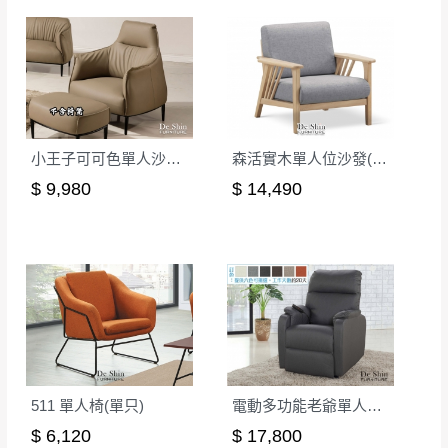
如欲放置營業場所及公開場合之商品則無享
至百貨公司卸貨區為限，恕無法送至指定樓面。
《 如
有商品一年保固之服務。
遇百貨周年慶期間，恕暫停百貨公司相關運送 》
無回收家具服務，若需回收家俱可聯絡當地請清潔隊
▪️
訂單成立
時請儘速於三日內完成付款，
交易恕不
回收,免付費清運專線：0800-085-717
殺價，商品均已最低價格售出
，且在特定時日會給
予折扣，請密切注意。
小王子可可色單人沙發(不含椅凳)
森活實木單人位沙發(K1257)
▪️
三
日內若未接獲您的匯款或轉帳通知，商品將不
$ 9,980
$ 14,490
予保留(訂單自動取消)。
▪️
無回收家具服務，若需回收家具可聯絡當地請清
潔隊回收,免付費清運專線：0800-085-717。
511 單人椅(單只)
電動多功能老爺單人沙發(D095)
$ 6,120
$ 17,800