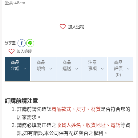
​​​​​​​坐高:48cm
加入追蹤
分享至
加入追蹤
商品
商品
商品
注意
商品
介紹
規格
運送
事項
評價
(0)
訂購前請注意
0
注意事項：
/5
運 費 說 明
(0)筆
訂購前請先確認
商品款式、尺寸、材質
是否符合您的
由於
品項繁多，網頁無法及時更新，如有需
居家需求。
要購買商品，請於出發前來電或到「官方
請務必填寫正確之
收貨人姓名、收貨地址、電話
等資
全部
依評論高至低排列
偏遠地區
Line客服」來信確認商品是否有「現貨」與
運送地
區
運送費用
訊,如有錯誤,本公司保有配送與否之權利。
「金額」。