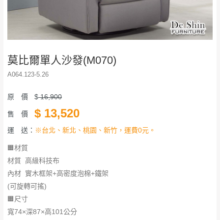
莫比爾單人沙發(M070)
A064.123-5.26
原 價
$
16,900
$
13,520
售 價
運 送：
※台北、新北、桃園、新竹，運費0元。
🟧材質
材質 高級科技布
內材 實木框架+高密度泡棉+鐵架
(可旋轉可搖)
🟧尺寸
寬74×深87×高101公分