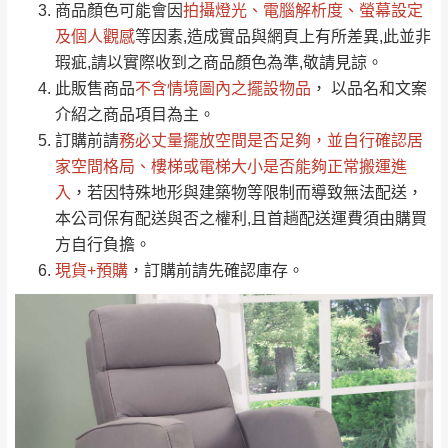
（請先線上詢問 LINE
依評論低至高排列
只顯示附上圖片
商品顏色可能會
因
拍攝燈光、電腦解析度、螢幕設定
→
@dershin
）
若商品價格或庫存有異常，商家有權取消訂
及個人觀感
等因素,造成實品與網頁上有所差異,此並非
只顯示附上評論
瑕疵,請以實際收到之商品顏色為準,敬請見諒。
單。
部分網路商品恕無法更改原設計或客製，敬請
桃園
復興鄉
此販售商品
不含情境圖內之擺設物品
， 以品名和文案
見諒！
介紹之商品項目為主。
接單後二日內(不含例假日)，我們客服會與您
峨眉鄉、五峰鄉、
訂購前請
務必丈量擺放空間是否足夠
，並自行確認居
電話聯絡或E-Mail通知確認訂單。
橫山、北埔鄉、尖
家空間格局、
樓梯或電梯大小是否能夠正常搬運進
（線上客
服 LINE →
@dershin
）
石鄉、寶山鄉山
入
，若因特殊地形與建築物等限制而導致無法配送，
新竹
下單前先詢問是否現貨
，若未詢問下單後無
區、新埔山區、芎
本公司保有配送與否之權利,且首趟配送運費須由購買
現貨我們客服會再來電或E-Mail與您聯絡
林山區、關西 玉山
方自行負擔。
免 運
（洽詢方式請搜尋 L
ine ID →
@dershin
）
里
現貨+預購
，訂購前請先確認庫存。
費
運送範圍：限定北至基隆，南至苗栗，偏遠
地區恕無法提供運送 (詳見運送規章)。
台北
無
雙溪、貢寮、烏
配送範圍：
來、平溪、九份、
苗栗至基隆；其它地區暫不開放，如因特殊
石門、林口 下福
＊A108產品另收運費
地型限制(山區、鄉、鎮、村)、樓梯太小、無