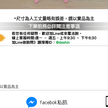
尺寸，大型物件因為人工丈量，難免會有些許誤差值(約正負0.5
需退換貨，請於收到貨7日內通知客服人員(Line@ ID：
@dersh
投、雲林、嘉義、台南、高雄、屏東、宜蘭、 花蓮、台東、金門
*尺寸為人工丈量略有誤差，請以實品為主
。鑑賞期間若發生非本司因素致使之汙損破壞，恕無法辦理退換
ershin
）
區固定每周(三)、(日)兩天收送貨，敬請見諒！
無維修服務，超過7日鑑賞期，商品使用年限，因客人使用習慣
損壞、零件短缺，則維修、搬運費用，需由消費者自行吸收(另事
修)。
賞期(注意:鑑賞期非試用期)，若非商品品質瑕疵問題於鑑賞期內
。
所及公開場合之商品則無享有商品一年保固之服務。
三日內完成付款，
交易恕不殺價，商品均已最低價格售出
，且在
佳、天候惡劣、過於偏遠之山區內等，或收貨地點搬運過於困難
成配送外，視狀況保有出貨的權利。
請以實品為主
款或轉帳通知，商品將不予保留(訂單自動取消)。
，賣家無提供吊掛服務，若需以吊車或其他的吊掛方式吊運，費
收家具可聯絡當地請清潔隊回收,免付費清運專線：0800-085-7
的問題，並非一般快速到貨商品，無法指定特定時間送達，司機
以免浪費你的寶貴時間。