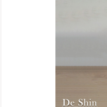
行支付。
新北
因大型傢俱有組
會再與您通知，
由於百貨公司配
基隆
發票寄送：
若您選擇三聯式或索取
送達，如遇國定假日將
苗栗
退換貨說明：
若收到不良品，
所有退回及換貨
品、附件、包裝
由於透過電腦螢
質感稍有不同，
是否合適)。