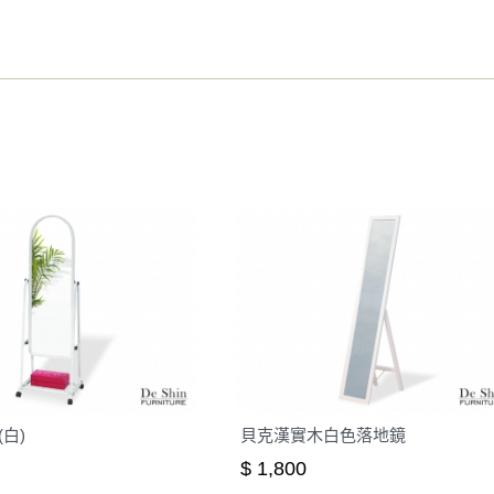
之災害警報等不可抗力情事，而危及運送人員輸送之安全，本司
開店前、閉店後時段，並送至百貨公司卸貨區為限，恕無法送至
關運送 》
家俱可聯絡當地請清潔隊回收,免付費清運專線：0800-085-71
(白)
貝克漢實木白色落地鏡
$ 1,800