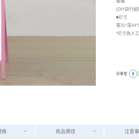
玻璃
(DIY自行組
■尺寸
寬31*深44*
*尺寸為人
分享至
規格
商品
運送
注意