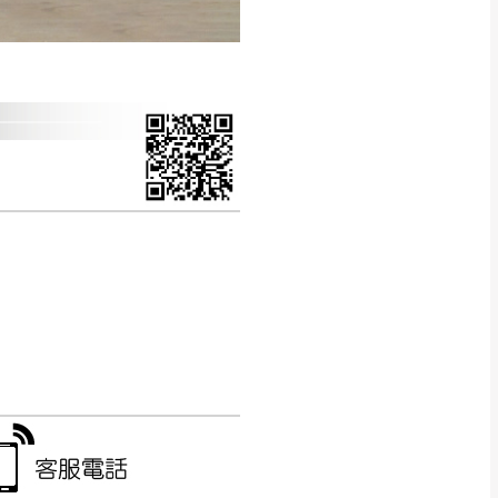
CM) 詳細尺寸以實品
in
)
，並須保持商品全新
、馬祖、澎湖地區
貨。
、居家環境不同。若屬人
先與消費者報價，消費
。
退貨之情形，我們需酌收
特定時日會給予折扣，
等因素，導致無法順利配送，
用將由買方自行支付。
17。
當天到貨前皆會再與您通知，