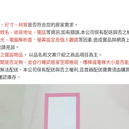
運 費 說 明
、尺寸、材質
是否符合您的居家需求。
網頁無法及時更新，如有需要購買商品，請於出發前來電或到「官方
姓名、收貨地址、電話
等資訊,如有錯誤,本公司保有配送與否之
全部
依評論高至低排列
依評論低至高排列
現貨」與 「金額」。
光、電腦解析度、螢幕設定及個人觀感
等因素,造成實品與網頁上
運送費用
異常，商家有權取消訂單。
部分網路商品恕無法更改原設計或
敬請見諒。
（請先
含例假日)，我們客服會與您電話聯絡或E-Mail通知確認訂單。
之擺設物品
， 以品名和文案介紹之商品項目為主。
間是否足夠
E →
@dershin
，並自行確認居家空間格局、
）
樓梯或電梯大小是否能
無法配送，本公司保有配送與否之權利,且首趟配送運費須由購
否現貨
，若未詢問下單後無現貨我們客服會再來電或E-Mail與您
確認庫存。
 L
ine ID →
@dershin
）
峨眉鄉、
至基隆，南至苗栗，偏遠地區恕無法提供運送 (詳見運送規章)
鄉、寶山
免 運 費
它地區暫不開放，如因特殊地型限制(山區、鄉、鎮、村)、樓梯
送，
本公司保有出貨的權利。
工作安全，賣家無提供吊掛服務，若需以吊車或其他的吊掛方式