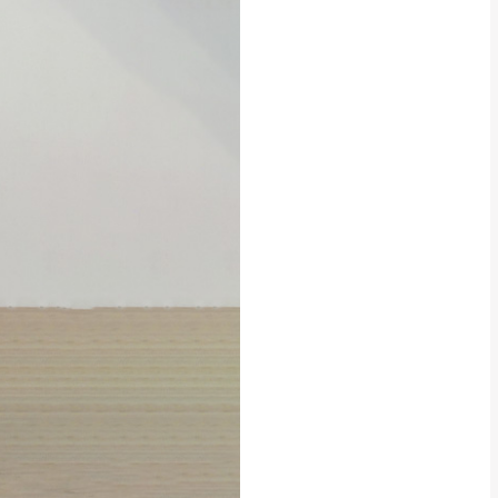
貢寮、烏來、平溪、九份、石
下福里、新店山區、三峽山區、
達，司機當天到貨前皆
林、福隆、淡水山區、北投湖山
路、深坑山區
基隆山區
加上2~7個工作天內
三灣、通霄山區、西湖、泰安
、大湖鄉、頭屋、獅潭鄉
，運費皆由本站負責，
未拆封狀態(請保持商
理，恕無法接受退貨。
 與實際商品的顏色、
加確認。(包含商品尺寸