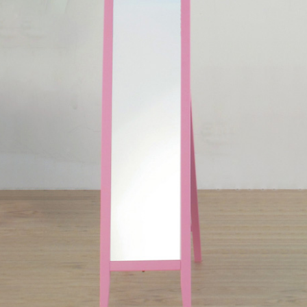
雙溪、
門、林口 
＊A108產品另收運費
裝、配送的問題，並非一般快速到貨商品，無法指定特定時間送
石碇、坪
讓你不用整天在家等貨，以節省您的寶貴時間。
送較為不易，故暫無法配送至百貨公司內部。
$ 9,000以上：免運費
$ 9,000以下：NT$500元
＊A108產品另收運費
兩聯式發票，發票將於商品完成出貨15個工作天另行寄出，另外約
$ 9,000以上：免運費
卓蘭鎮、
順延寄送。
$ 9,000以下：NT$500元
鄉
＊A108產品另收運費
請於到貨日起七日內通知本公司客服人員，我們將為您更換新品
配送天數：5~14天
之商品必須是全新狀態且完整包裝，床墊、床包、枕頭類產品需為
到貨時間：指定送貨日當天以電話聯絡確認
、廠商紙及所有附隨文件或資料之完整性)，若未依照上述方式處
幕選購商品，可能會因個人電腦螢幕的設定色差或解析度等因素，
｜周（一）配送部門固定公休無送貨｜
如因此而需退換貨，
需自付來回運費及人資成本
，請您訂購前詳
台北市、新北市地區固定每周(三)、(日)兩天收送貨