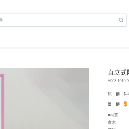
直立式防
A003.1019-9
原 價
$
1
$
售 價
■材質
實木