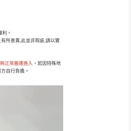
Line客服」來信確
權利。
只顯示附上圖片
只顯示附上評論
有所差異,此並非瑕疵,請以實
偏遠地區
客製，敬請見諒！
線上詢問 LINE →
@dershin
）
夠正常搬運進入
，若因特殊地
復興鄉
買方自行負擔。
聯絡
五峰鄉、橫山、北埔鄉、尖石
。
鄉山區、新埔山區、芎林山區、
關西 玉山里
太小、無法搬運上樓等因
無
吊運，費用將由買方自