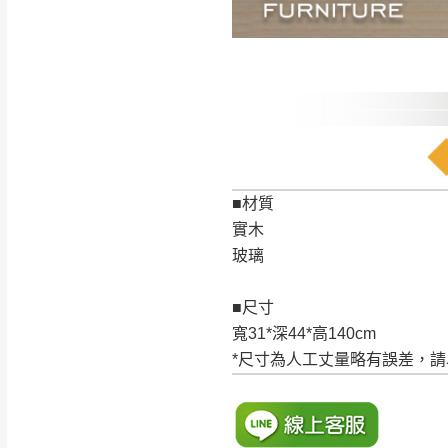
訂購前請確認商品
為主。
暫無配送地區
非因本公司問題而
：
彰化、南
（可於LINE線上詢問 →
狀態與完整包裝
@d
台北市、新北市地
本公司部份商品
加收說明
為因素導致商品
者同意將會進行維
■材質
到貨7日內為鑑
實木
退貨運費。
玻璃
如欲放置營業場
其它注意事項
■尺寸
▪️
訂單成立
時請儘速於
本司貨車運送如因路況不
寬31*深44*高140cm
請密切注意。
本公司除了盡最大努力完
*尺寸為人工丈量略有誤差，
▪️
三
日內若未接獲您的匯
保護物流人員的工作安全
▪️
無回收家具服務，若需回
因大型傢俱有組裝、配送
讓您不用整天在家等貨，