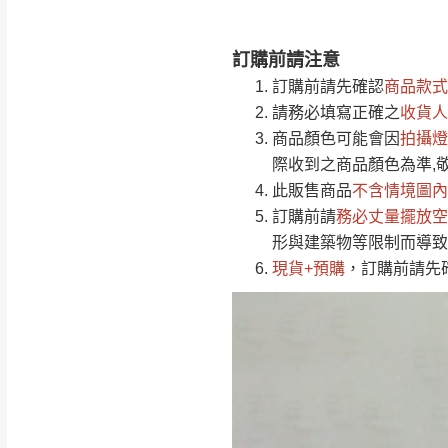
訂購前請注意
注意事項：
0
訂購前請先確認
商品款式
由於
品項繁多，
/5
請務必填寫正確之
收貨人
(0)筆
認商品是否有「
商品顏色可能會
因
拍攝燈
運送地
區
若商品價格或庫存有
際收到之商品顏色為準,
接單後二日內(不
此販售商品
不含情境圖內
訂購前請
（線上客
務必丈量擺放空
服 LIN
桃園
形與建築物等限制而導致
下單前先詢問是
現貨+預購
，訂購前請先
（洽詢方式請搜尋
運送範圍：限定北
新竹
配送範圍：
苗栗至基隆；其
台北
素，導致無法配
保護物流人員的