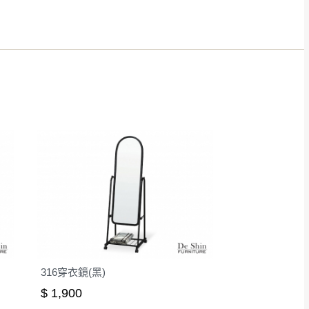
得視狀況延後或停止運送服
指定樓面。
《 如遇百貨周年慶
7
316穿衣鏡(黑)
$ 1,900