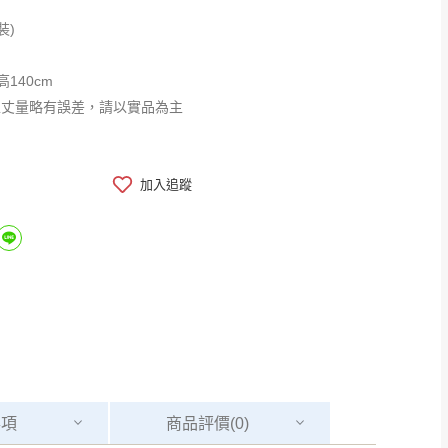
裝)
高140cm
工丈量略有誤差，請以實品為主
加入追蹤
事項
商品
評價(0)