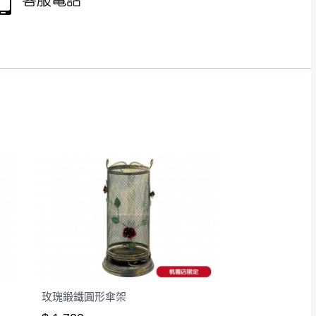
得視狀況延後或停止運送服
指定樓面。
《 如遇百貨周年慶
7
玫瑰鍛鐵圓形傘架