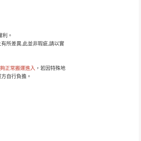
Line客服」來信確
權利。
只顯示附上圖片
只顯示附上評論
有所差異,此並非瑕疵,請以實
偏遠地區
客製，敬請見諒！
線上詢問 LINE →
@dershin
）
夠正常搬運進入
，若因特殊地
復興鄉
買方自行負擔。
聯絡
五峰鄉、橫山、北埔鄉、尖石
。
鄉山區、新埔山區、芎林山區、
關西 玉山里
太小、無法搬運上樓等因
無
吊運，費用將由買方自