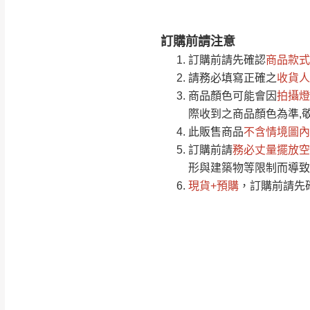
訂購前請注意
注意事項：
0
訂購前請先確認
商品款式
由於
品項繁多，
/5
請務必填寫正確之
收貨人
(0)筆
認商品是否有「
商品顏色可能會
因
拍攝燈
運送地
區
若商品價格或庫存有
際收到之商品顏色為準,
接單後二日內(不
此販售商品
不含情境圖內
訂購前請
（線上客
務必丈量擺放空
服 LIN
桃園
形與建築物等限制而導致
下單前先詢問是
現貨+預購
，訂購前請先
（洽詢方式請搜尋
運送範圍：限定北
新竹
配送範圍：
苗栗至基隆；其
台北
素，導致無法配
保護物流人員的