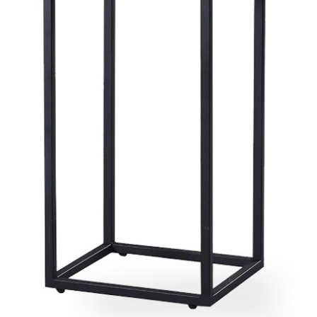
雙溪、
門、林口 
＊A108產品另收運費
裝、配送的問題，並非一般快速到貨商品，無法指定特定時間送
石碇、坪
讓你不用整天在家等貨，以節省您的寶貴時間。
送較為不易，故暫無法配送至百貨公司內部。
$ 9,000以上：免運費
$ 9,000以下：NT$500元
＊A108產品另收運費
兩聯式發票，發票將於商品完成出貨15個工作天另行寄出，另外約
$ 9,000以上：免運費
卓蘭鎮、
順延寄送。
$ 9,000以下：NT$500元
鄉
＊A108產品另收運費
請於到貨日起七日內通知本公司客服人員，我們將為您更換新品
配送天數：5~14天
之商品必須是全新狀態且完整包裝，床墊、床包、枕頭類產品需為
到貨時間：指定送貨日當天以電話聯絡確認
、廠商紙及所有附隨文件或資料之完整性)，若未依照上述方式處
幕選購商品，可能會因個人電腦螢幕的設定色差或解析度等因素，
｜周（一）配送部門固定公休無送貨｜
如因此而需退換貨，
需自付來回運費及人資成本
，請您訂購前詳
台北市、新北市地區固定每周(三)、(日)兩天收送貨