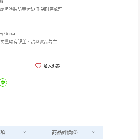
鐵腳
優麗坦塗裝防黃烤漆 耐刮耐磨處理
高76.5cm
工丈量略有誤差，請以實品為主
加入追蹤
事項
商品
評價(0)