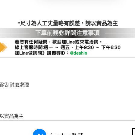
尺寸，大型物件因為人工丈量，難免會有些許誤差值(約正負0.5
需退換貨，請於收到貨7日內通知客服人員(Line@ ID：
@dersh
投、雲林、嘉義、台南、高雄、屏東、宜蘭、 花蓮、台東、金門
*尺寸為人工丈量略有誤差，請以實品為主
。鑑賞期間若發生非本司因素致使之汙損破壞，恕無法辦理退換
ershin
）
區固定每周(三)、(日)兩天收送貨，敬請見諒！
無維修服務，超過7日鑑賞期，商品使用年限，因客人使用習慣
損壞、零件短缺，則維修、搬運費用，需由消費者自行吸收(另事
修)。
賞期(注意:鑑賞期非試用期)，若非商品品質瑕疵問題於鑑賞期內
。
所及公開場合之商品則無享有商品一年保固之服務。
 耐刮耐磨處理
三日內完成付款，
交易恕不殺價，商品均已最低價格售出
，且在
佳、天候惡劣、過於偏遠之山區內等，或收貨地點搬運過於困難
成配送外，視狀況保有出貨的權利。
款或轉帳通知，商品將不予保留(訂單自動取消)。
，賣家無提供吊掛服務，若需以吊車或其他的吊掛方式吊運，費
請以實品為主
收家具可聯絡當地請清潔隊回收,免付費清運專線：0800-085-7
的問題，並非一般快速到貨商品，無法指定特定時間送達，司機
以免浪費你的寶貴時間。