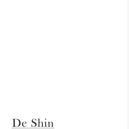
貢寮、烏來、平溪、九份、石
下福里、新店山區、三峽山區、
達，司機當天到貨前皆
林、福隆、淡水山區、北投湖山
路、深坑山區
基隆山區
加上2~7個工作天內
三灣、通霄山區、西湖、泰安
、大湖鄉、頭屋、獅潭鄉
，運費皆由本站負責，
未拆封狀態(請保持商
理，恕無法接受退貨。
 與實際商品的顏色、
加確認。(包含商品尺寸