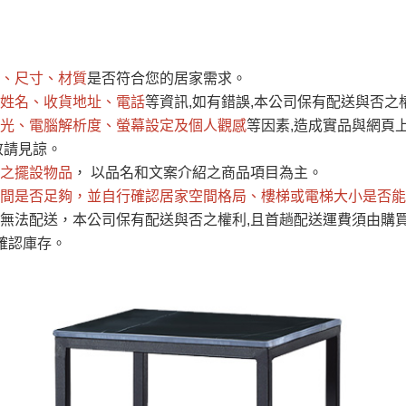
運 費 說 明
、尺寸、材質
是否符合您的居家需求。
網頁無法及時更新，如有需要購買商品，請於出發前來電或到「官方
姓名、收貨地址、電話
等資訊,如有錯誤,本公司保有配送與否之
全部
依評論高至低排列
依評論低至高排列
現貨」與 「金額」。
光、電腦解析度、螢幕設定及個人觀感
等因素,造成實品與網頁上
運送費用
異常，商家有權取消訂單。
部分網路商品恕無法更改原設計或
敬請見諒。
（請先
含例假日)，我們客服會與您電話聯絡或E-Mail通知確認訂單。
之擺設物品
， 以品名和文案介紹之商品項目為主。
間是否足夠
E →
@dershin
，並自行確認居家空間格局、
）
樓梯或電梯大小是否能
無法配送，本公司保有配送與否之權利,且首趟配送運費須由購
否現貨
，若未詢問下單後無現貨我們客服會再來電或E-Mail與您
確認庫存。
 L
ine ID →
@dershin
）
峨眉鄉、
至基隆，南至苗栗，偏遠地區恕無法提供運送 (詳見運送規章)
鄉、寶山
免 運 費
它地區暫不開放，如因特殊地型限制(山區、鄉、鎮、村)、樓梯
送，
本公司保有出貨的權利。
工作安全，賣家無提供吊掛服務，若需以吊車或其他的吊掛方式