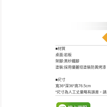
訂購前請確認商品
為主。
暫無配送地區
非因本公司問題而
：
彰化、南
（可於LINE線上詢問 →
狀態與完整包裝
@d
台北市、新北市地
本公司部份商品
加收說明
為因素導致商品
者同意將會進行維
■材質
到貨7日內為鑑
桌面:岩板
退貨運費。
架腳:黑紗鐵腳
如欲放置營業場
塗裝:採用優麗坦塗裝防黃烤漆
其它注意事項
▪️
訂單成立
時請儘速於
本司貨車運送如因路況不
■尺寸
請密切注意。
本公司除了盡最大努力完
寬36*深36*高76.5cm
▪️
三
日內若未接獲您的匯
保護物流人員的工作安全
*尺寸為人工丈量略有誤差，
▪️
無回收家具服務，若需回
因大型傢俱有組裝、配送
讓您不用整天在家等貨，