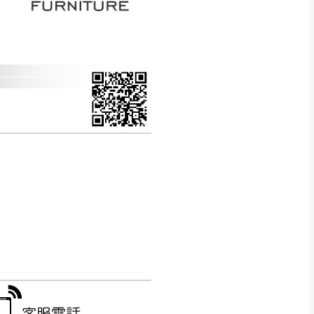
CM) 詳細尺寸以實品
in
)
，並須保持商品全新
、馬祖、澎湖地區
貨。
、居家環境不同。若屬人
先與消費者報價，消費
。
退貨之情形，我們需酌收
特定時日會給予折扣，
等因素，導致無法順利配送，
用將由買方自行支付。
17。
當天到貨前皆會再與您通知，