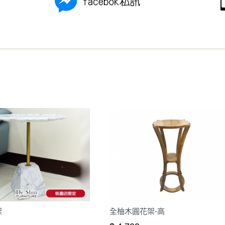
之災害警報等不可抗力情事，而危及運送人員輸送之安全，本司
開店前、閉店後時段，並送至百貨公司卸貨區為限，恕無法送至
關運送 》
家俱可聯絡當地請清潔隊回收,免付費清運專線：0800-085-71
架
全柚木圓花架-高