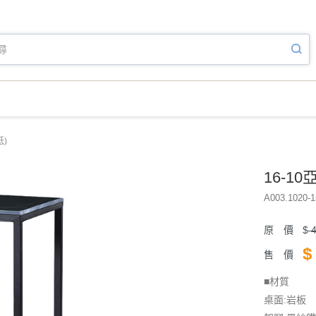
低)
16-1
A003.1020-1
原 價
$
4
$
售 價
■材質
桌面:岩板