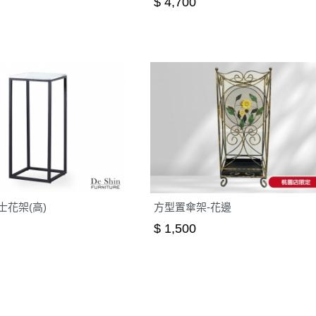
$ 4,700
瑟士花架(高)
方型置傘架-花邊
$ 1,500