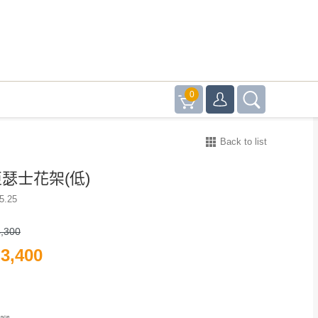
0
Back to list
0亞瑟士花架(低)
5.25
,300
3,400