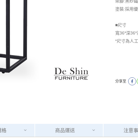
架腳:黑紗
塗裝:採用
■尺寸
寬36*深36*
*尺寸為人
分享至
規格
商品
運送
注意