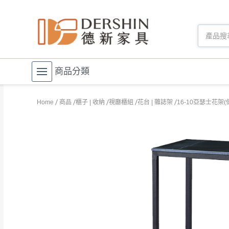
商品分類
Home
商品
櫃子 | 收納
視廳櫃組
花台 | 雜誌架
16-10亞瑟士花架(