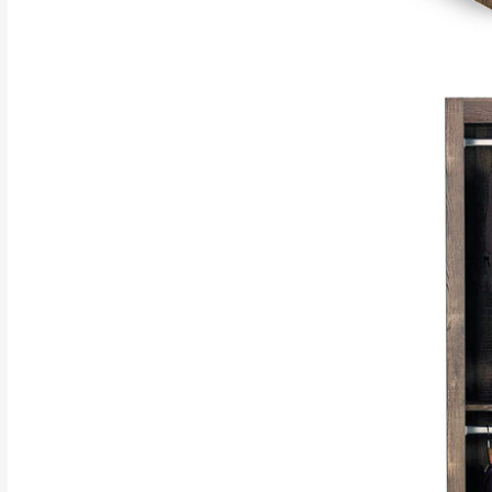
訂購前請確認商品
為主。
暫無配送地區
非因本公司問題而
：
彰化、南
（可於LINE線上詢問 →
狀態與完整包裝
@d
台北市、新北市地
本公司部份商品
加收說明
為因素導致商品
者同意將會進行維
到貨7日內為鑑
退貨運費。
如欲放置營業場
其它注意事項
▪️
訂單成立
時請儘速於
本司貨車運送如因路況不
請密切注意。
本公司除了盡最大努力完
▪️
三
日內若未接獲您的匯
保護物流人員的工作安全
▪️
無回收家具服務，若需回
因大型傢俱有組裝、配送
讓您不用整天在家等貨，