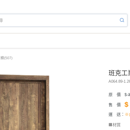
(507)
班克工業
A064.89-1.2
原 價
$
3
$
售 價
運 送：
※
🟧材質