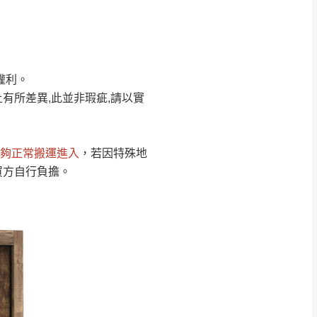
Line客服」來信確
權利。
只顯示附上圖片
只顯示附上評論
有所差異,此並非瑕疵,請以實
偏遠地區
客製，敬請見諒！
線上詢問 LINE →
@dershin
）
夠正常搬運進入
，若因特殊地
復興鄉
買方自行負擔。
聯絡
五峰鄉、橫山、北埔鄉、尖石
。
鄉山區、新埔山區、芎林山區、
關西 玉山里
太小、無法搬運上樓等因
無
吊運，費用將由買方自