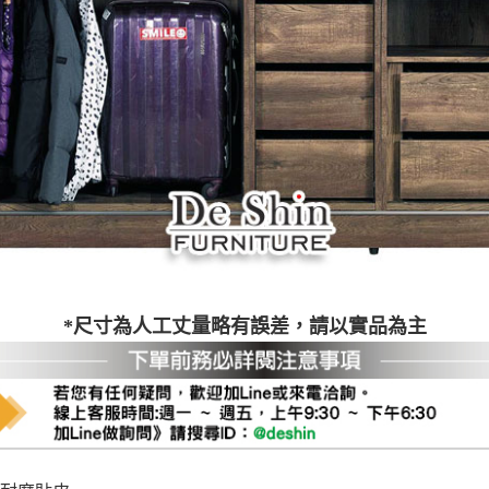
之災害警報等不可抗力情事，而危及運送人員輸送之安全，本司
開店前、閉店後時段，並送至百貨公司卸貨區為限，恕無法送至
關運送 》
家俱可聯絡當地請清潔隊回收,免付費清運專線：0800-085-71
*尺寸為人工丈量略有誤差，請以實品為主