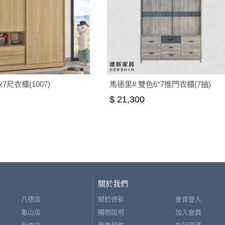
7尺衣櫃(1007)
馬德里# 雙色6*7推門衣櫃(7抽)
$ 21,300
關於我們
八德店
關於德新
會員登入
龜山店
購物說明
加入會員