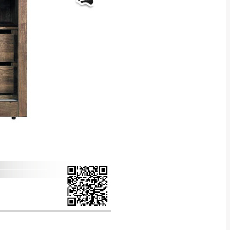
得視狀況延後或停止運送服
指定樓面。
《 如遇百貨周年慶
7