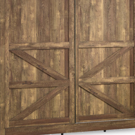
雙溪、
門、林口 
＊A108產品另收運費
裝、配送的問題，並非一般快速到貨商品，無法指定特定時間送
石碇、坪
讓你不用整天在家等貨，以節省您的寶貴時間。
送較為不易，故暫無法配送至百貨公司內部。
$ 9,000以上：免運費
$ 9,000以下：NT$500元
＊A108產品另收運費
兩聯式發票，發票將於商品完成出貨15個工作天另行寄出，另外約
$ 9,000以上：免運費
卓蘭鎮、
順延寄送。
$ 9,000以下：NT$500元
鄉
＊A108產品另收運費
請於到貨日起七日內通知本公司客服人員，我們將為您更換新品
配送天數：5~14天
之商品必須是全新狀態且完整包裝，床墊、床包、枕頭類產品需為
到貨時間：指定送貨日當天以電話聯絡確認
、廠商紙及所有附隨文件或資料之完整性)，若未依照上述方式處
幕選購商品，可能會因個人電腦螢幕的設定色差或解析度等因素，
｜周（一）配送部門固定公休無送貨｜
如因此而需退換貨，
需自付來回運費及人資成本
，請您訂購前詳
台北市、新北市地區固定每周(三)、(日)兩天收送貨