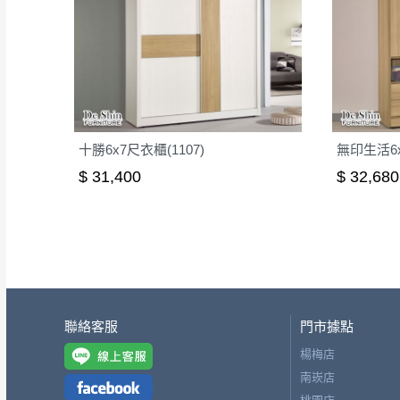
十勝6x7尺衣櫃(1107)
無印生活6x
$ 31,400
$ 32,680
聯絡客服
門市據點
楊梅店
南崁店