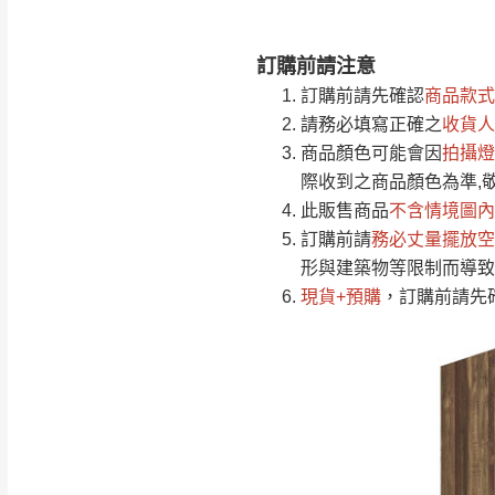
訂購前請注意
注意事項：
0
訂購前請先確認
商品款式
由於
品項繁多，
/5
請務必填寫正確之
收貨人
(0)筆
認商品是否有「
商品顏色可能會
因
拍攝燈
運送地
區
若商品價格或庫存有
際收到之商品顏色為準,
接單後二日內(不
此販售商品
不含情境圖內
訂購前請
（線上客
務必丈量擺放空
服 LIN
桃園
形與建築物等限制而導致
下單前先詢問是
現貨+預購
，訂購前請先
（洽詢方式請搜尋
運送範圍：限定北
新竹
配送範圍：
苗栗至基隆；其
台北
素，導致無法配
保護物流人員的