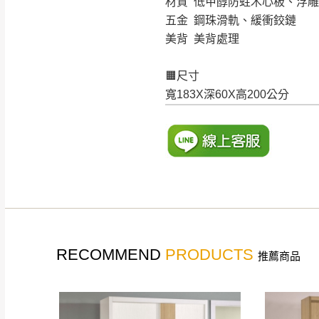
材質 低甲醇防蛀木心板、浮
五金 鋼珠滑軌、緩衝鉸鏈
美背 美背處理
🟧尺寸
寬183X深60X高200公分
RECOMMEND
PRODUCTS
推薦商品