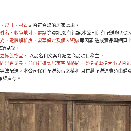
運 費 說 明
、尺寸、材質
是否符合您的居家需求。
網頁無法及時更新，如有需要購買商品，請於出發前來電或到「官方
姓名、收貨地址、電話
等資訊,如有錯誤,本公司保有配送與否之
全部
依評論高至低排列
依評論低至高排列
現貨」與 「金額」。
光、電腦解析度、螢幕設定及個人觀感
等因素,造成實品與網頁上
運送費用
異常，商家有權取消訂單。
部分網路商品恕無法更改原設計或
敬請見諒。
（請先
含例假日)，我們客服會與您電話聯絡或E-Mail通知確認訂單。
之擺設物品
， 以品名和文案介紹之商品項目為主。
間是否足夠
E →
@dershin
，並自行確認居家空間格局、
）
樓梯或電梯大小是否能
無法配送，本公司保有配送與否之權利,且首趟配送運費須由購
否現貨
，若未詢問下單後無現貨我們客服會再來電或E-Mail與您
確認庫存。
 L
ine ID →
@dershin
）
峨眉鄉、
至基隆，南至苗栗，偏遠地區恕無法提供運送 (詳見運送規章)
鄉、寶山
免 運 費
它地區暫不開放，如因特殊地型限制(山區、鄉、鎮、村)、樓梯
送，
本公司保有出貨的權利。
工作安全，賣家無提供吊掛服務，若需以吊車或其他的吊掛方式