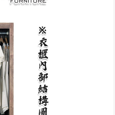
CM) 詳細尺寸以實品
in
)
，並須保持商品全新
、馬祖、澎湖地區
貨。
、居家環境不同。若屬人
先與消費者報價，消費
。
退貨之情形，我們需酌收
特定時日會給予折扣，
等因素，導致無法順利配送，
用將由買方自行支付。
17。
當天到貨前皆會再與您通知，