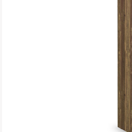
行支付。
新北
因大型傢俱有組
會再與您通知，
由於百貨公司配
基隆
發票寄送：
若您選擇三聯式或索取
送達，如遇國定假日將
苗栗
退換貨說明：
若收到不良品，
所有退回及換貨
品、附件、包裝
由於透過電腦螢
質感稍有不同，
是否合適)。