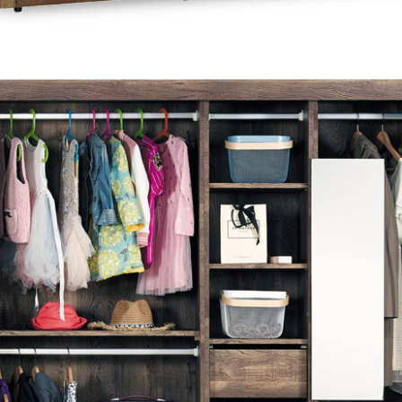
尺寸，大型物件因為人工丈量，難免會有些許誤差值(約正負0.5
需退換貨，請於收到貨7日內通知客服人員(Line@ ID：
@dersh
投、雲林、嘉義、台南、高雄、屏東、宜蘭、 花蓮、台東、金門
。鑑賞期間若發生非本司因素致使之汙損破壞，恕無法辦理退換
ershin
）
區固定每周(三)、(日)兩天收送貨，敬請見諒！
無維修服務，超過7日鑑賞期，商品使用年限，因客人使用習慣
損壞、零件短缺，則維修、搬運費用，需由消費者自行吸收(另事
修)。
賞期(注意:鑑賞期非試用期)，若非商品品質瑕疵問題於鑑賞期內
。
所及公開場合之商品則無享有商品一年保固之服務。
三日內完成付款，
交易恕不殺價，商品均已最低價格售出
，且在
佳、天候惡劣、過於偏遠之山區內等，或收貨地點搬運過於困難
成配送外，視狀況保有出貨的權利。
款或轉帳通知，商品將不予保留(訂單自動取消)。
，賣家無提供吊掛服務，若需以吊車或其他的吊掛方式吊運，費
收家具可聯絡當地請清潔隊回收,免付費清運專線：0800-085-7
的問題，並非一般快速到貨商品，無法指定特定時間送達，司機
以免浪費你的寶貴時間。