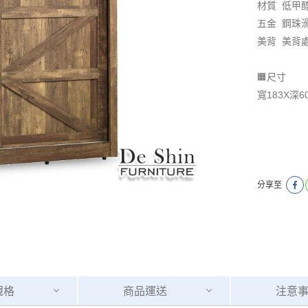
材質 低甲
五金 鋼珠
美背 美背
🟧尺寸
寬183X深6
分享至
規格
商品
運送
注意