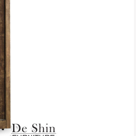
貢寮、烏來、平溪、九份、石
下福里、新店山區、三峽山區、
達，司機當天到貨前皆
林、福隆、淡水山區、北投湖山
路、深坑山區
基隆山區
加上2~7個工作天內
三灣、通霄山區、西湖、泰安
、大湖鄉、頭屋、獅潭鄉
，運費皆由本站負責，
未拆封狀態(請保持商
理，恕無法接受退貨。
 與實際商品的顏色、
加確認。(包含商品尺寸