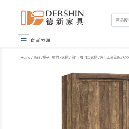
商品分類
Home
商品
櫃子 | 收納
衣櫃
滑門 | 推門式衣櫃
班克工業風6x7尺衣櫥