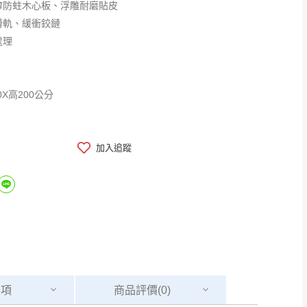
醇防蛀木心板、浮雕耐磨貼皮
滑軌、緩衝鉸鏈
處理
0X高200公分
加入追蹤
事項
商品
評價(0)