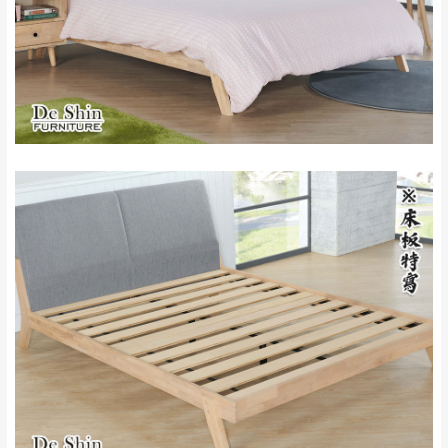
新北
法搬運上樓等因素，導致無法配送，
本公司
峽山區、石碇、坪
保有出貨的權利。
林、福隆、淡水山
保護物流人員的工作安全，賣家無提供吊掛
區、北投湖山路、
服務，若需以吊車或其他的吊掛方式吊運，
深坑山區
費用將由買方自行支付。
$ 9,000以上：免
因大型傢俱有組裝、配送的問題，並非一般
運費
快速到貨商品，無法指定特定時間送達，司
基隆
$ 9,000以下：
基隆山區
機當天到貨前皆會再與您通知，讓你不用整
NT$500元
天在家等貨，以節省您的寶貴時間。
＊A108產品另收運費
由於百貨公司配送較為不易，故暫無法配送
$ 9,000以上：免
至百貨公司內部。
卓蘭鎮、三灣、通
運費
霄山區、西湖、泰
苗栗
$ 9,000以下：
安鄉、大湖鄉、頭
發票寄送：
NT$500元
屋、獅潭鄉
若您選擇三聯式或索取兩聯式發票，發票將於商品
＊A108產品另收運費
完成出貨15個工作天另行寄出，另外約加上2~7個
工作天內送達，如遇國定假日將順延寄送。
配送天數：5~14天
到貨時間：指定送貨日當天以電話聯絡確認