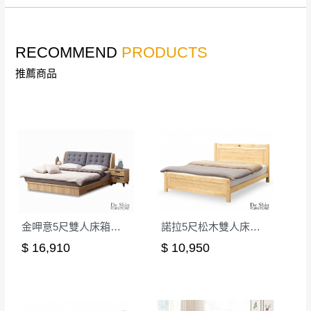
非因本公司問題而需退換貨，請於收到貨7日
其它注意事項
內通知客服人員(Line@ ID：
@dershin
)
，並
RECOMMEND
PRODUCTS
本司貨車運送如因路況不佳、天候惡劣、過於偏遠之
須保持商品全新狀態與完整包裝。鑑賞期間
山區內等，或收貨地點搬運過於困難等因素，導致無
若發生非本司因素致使之汙損破壞，恕無法
推薦商品
法順利配送，本公司除了盡最大努力完成配送外，視
辦理退換貨。
狀況保有出貨的權利。
台北市、新北市地區固定每周(三)、(日)兩天
保護物流人員的工作安全，賣家無提供吊掛服務，若
收送貨，敬請見諒！
需以吊車或其他的吊掛方式吊運，費用將由買方自行
本公司部份商品無維修服務，超過7日鑑賞
支付。
期，商品使用年限，因客人使用習慣、居家
因大型傢俱有組裝、配送的問題，並非一般快速到貨
環境不同。若屬人為因素導致商品損壞、零
商品，無法指定特定時間送達，司機當天到貨前皆會
件短缺，則維修、搬運費用，需由消費者自
再與您通知，讓您不用整天在家等貨，以免浪費你的
行吸收(另事先與消費者報價，消費者同意將
金呷意5尺雙人床箱式床台│床架
諾拉5尺松木雙人床台│床架
寶貴時間。
會進行維修)。
$ 16,910
$ 10,950
如遇自然災害、政府宣布之災害警報等不可抗力情
到貨7日內為鑑賞期(注意:鑑賞期非試用期)，
事，而危及運送人員輸送之安全，本司得視狀況延後
若非商品品質瑕疵問題於鑑賞期內退貨之情
或停止運送服務。
形，我們需酌收退貨運費。
百貨公司配送暫無法配合開店前、閉店後時段，並送