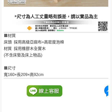
退換貨說明：
若收到不良品，請於到貨日起七日內通知本
｜周（一）配送部門固定公休無送貨｜
*尺寸為人工丈量略有誤差，請以實品為主
公司客服人員，我們將為您更換新品，運費
皆由本站負責，所有退回及換貨之商品必須
台北市、新北市地區固定每周(三)、(日)兩天收送貨
是全新狀態且完整包裝，床墊、床包、枕頭
🟧材質
類產品需為未拆封狀態(請保持商品、附件、
床頭 採用高級亞麻布+高密度泡棉
包裝、廠商紙及所有附隨文件或資料之完整
暫無配送地區
：
彰化、南投、雲林、嘉義、台南、高
材質 採用橡膠木全實木
性)，若未依照上述方式處理，恕無法接受退
雄、屏東、宜蘭、 花蓮、台東、金門、馬祖、澎湖地區
(不含床墊及床上物品)
貨。
（可於LINE線上詢問 →
@dershin
）
由於透過電腦螢幕選購商品，可能會因個人
🟧尺寸
電腦螢幕的設定色差或解析度等因素， 與實
寬160×長209×高92cm
際商品的顏色、質感稍有不同，如因此而需
加收說明
退換貨，
需自付來回運費及人資成本
，請您
訂購前詳加確認。(包含商品尺寸是否合適)。
訂購前請確認商品尺寸，大型物件因為人工
丈量，難免會有些許誤差值(約正負0.5CM)
。
詳細尺寸以實品為主。
。