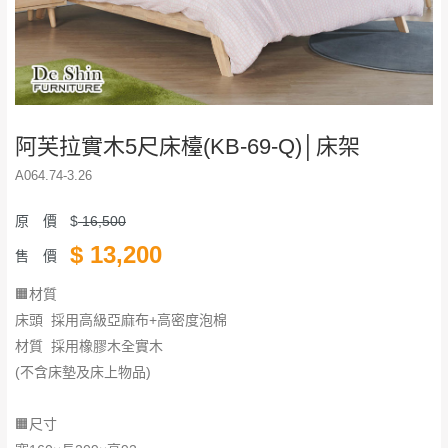
阿芙拉實木5尺床檯(KB-69-Q)│床架
A064.74-3.26
原 價
$
16,500
$
13,200
售 價
🟧材質
床頭 採用高級亞麻布+高密度泡棉
材質 採用橡膠木全實木
(不含床墊及床上物品)
🟧尺寸