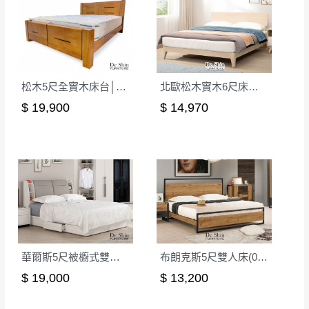
如欲放置營業場所及公開場合之商品則無享
至百貨公司卸貨區為限，恕無法送至指定樓面。
《 如
有商品一年保固之服務。
遇百貨周年慶期間，恕暫停百貨公司相關運送 》
無回收家具服務，若需回收家俱可聯絡當地請清潔隊
▪️
訂單成立
時請儘速於三日內完成付款，
交易恕不
回收,免付費清運專線：0800-085-717
殺價，商品均已最低價格售出
，且在特定時日會給
松木5尺全實木床台│床架
北歐松木實木6尺床台│床架
予折扣，請密切注意。
$ 19,900
$ 14,970
▪️
三
日內若未接獲您的匯款或轉帳通知，商品將不
予保留(訂單自動取消)。
▪️
無回收家具服務，若需回收家具可聯絡當地請清
潔隊回收,免付費清運專線：0800-085-717。
華爾斯5尺被櫥式雙人床│床架
布朗克斯5尺雙人床(048)│床架
$ 19,000
$ 13,200