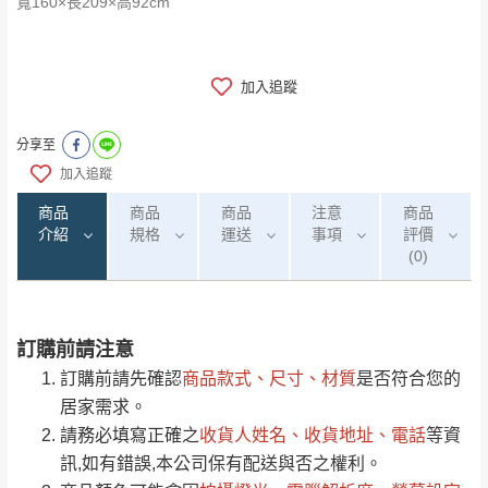
​​​​​​​寬160×長209×高92cm
加入追蹤
分享至
加入追蹤
商品
商品
商品
注意
商品
介紹
規格
運送
事項
評價
(0)
訂購前請注意
0
注意事項：
/5
運 費 說 明
(0)筆
訂購前請先確認
商品款式、尺寸、材質
是否符合您的
由於
品項繁多，網頁無法及時更新，如有需
居家需求。
要購買商品，請於出發前來電或到「官方
請務必填寫正確之
收貨人姓名、收貨地址、電話
等資
全部
依評論高至低排列
偏遠地區
Line客服」來信確認商品是否有「現貨」與
運送地
區
運送費用
訊,如有錯誤,本公司保有配送與否之權利。
「金額」。
（請先線上詢問 LINE