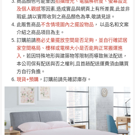
依評論低至高排列
只顯示附上圖片
商品顏色可能會
因
拍攝燈光、電腦解析度、螢幕設定
→
@dershin
）
若商品價格或庫存有異常，商家有權取消訂
及個人觀感
等因素,造成實品與網頁上有所差異,此並非
只顯示附上評論
瑕疵,請以實際收到之商品顏色為準,敬請見諒。
單。
部分網路商品恕無法更改原設計或客製，敬請
桃園
復興鄉
此販售商品
不含情境圖內之擺設物品
， 以品名和文案
見諒！
介紹之商品項目為主。
接單後二日內(不含例假日)，我們客服會與您
峨眉鄉、五峰鄉、
訂購前請
務必丈量擺放空間是否足夠
，並自行確認居
電話聯絡或E-Mail通知確認訂單。
橫山、北埔鄉、尖
家空間格局、
樓梯或電梯大小是否能夠正常搬運進
（線上客
服 LINE →
@dershin
）
石鄉、寶山鄉山
入
，若因特殊地形與建築物等限制而導致無法配送，
新竹
下單前先詢問是否現貨
，若未詢問下單後無
區、新埔山區、芎
本公司保有配送與否之權利,且首趟配送運費須由購買
現貨我們客服會再來電或E-Mail與您聯絡
林山區、關西 玉山
方自行負擔。
免 運
（洽詢方式請搜尋 L
ine ID →
@dershin
）
里
現貨+預購
，訂購前請先確認庫存。
費
運送範圍：限定北至基隆，南至苗栗，偏遠
地區恕無法提供運送 (詳見運送規章)。
台北
無
雙溪、貢寮、烏
配送範圍：
來、平溪、九份、
苗栗至基隆；其它地區暫不開放，如因特殊
石門、林口 下福
＊A108產品另收運費
地型限制(山區、鄉、鎮、村)、樓梯太小、無
里、新店山區、三