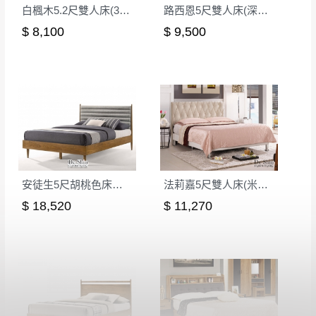
白楓木5.2尺雙人床(316)(不含床頭櫃)│床架
路西恩5尺雙人床(深灰布)│床架
$ 8,100
$ 9,500
安徒生5尺胡桃色床檯(BR-131)│床架
法莉嘉5尺雙人床(米黃布)│床架
$ 18,520
$ 11,270