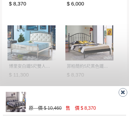
若非商品品質瑕疵問題於鑑賞期內退貨之情
$ 8,370
$ 6,000
或停止運送服務。
形，我們需酌收退貨運費。
百貨公司配送暫無法配合開店前、閉店後時段，並送
如欲放置營業場所及公開場合之商品則無享
至百貨公司卸貨區為限，恕無法送至指定樓面。
《 如
有商品一年保固之服務。
遇百貨周年慶期間，恕暫停百貨公司相關運送 》
無回收家具服務，若需回收家俱可聯絡當地請清潔隊
▪️
訂單成立
時請儘速於三日內完成付款，
交易恕不
回收,免付費清運專線：0800-085-717
殺價，商品均已最低價格售出
，且在特定時日會給
予折扣，請密切注意。
▪️
三
日內若未接獲您的匯款或轉帳通知，商品將不
博里安白鐵5尺雙人床(7520皮面)│床架
菲柏簡約5尺黑色鐵床檯(FB521)│床架
予保留(訂單自動取消)。
$ 11,300
$ 8,370
▪️
無回收家具服務，若需回收家具可聯絡當地請清
潔隊回收,免付費清運專線：0800-085-717。
原 價 $ 10,460
售 價 $ 8,370