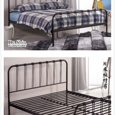
苗栗至基隆；其它地區暫不開放，如因特殊
石門、林口 下福
＊A108產品另收運費
地型限制(山區、鄉、鎮、村)、樓梯太小、無
里、新店山區、三
新北
法搬運上樓等因素，導致無法配送，
本公司
峽山區、石碇、坪
保有出貨的權利。
林、福隆、淡水山
保護物流人員的工作安全，賣家無提供吊掛
區、北投湖山路、
服務，若需以吊車或其他的吊掛方式吊運，
深坑山區
費用將由買方自行支付。
$ 9,000以上：免
因大型傢俱有組裝、配送的問題，並非一般
運費
快速到貨商品，無法指定特定時間送達，司
基隆
$ 9,000以下：
基隆山區
機當天到貨前皆會再與您通知，讓你不用整
NT$500元
天在家等貨，以節省您的寶貴時間。
＊A108產品另收運費
由於百貨公司配送較為不易，故暫無法配送
$ 9,000以上：免
至百貨公司內部。
卓蘭鎮、三灣、通
運費
霄山區、西湖、泰
苗栗
$ 9,000以下：
安鄉、大湖鄉、頭
發票寄送：
NT$500元
屋、獅潭鄉
若您選擇三聯式或索取兩聯式發票，發票將於商品
＊A108產品另收運費
完成出貨15個工作天另行寄出，另外約加上2~7個