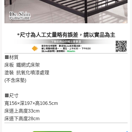
工作天內送達，如遇國定假日將順延寄送。
配送天數：5~14天
到貨時間：指定送貨日當天以電話聯絡確認
退換貨說明：
若收到不良品，請於到貨日起七日內通知本
｜周（一）配送部門固定公休無送貨｜
*尺寸為人工丈量略有誤差，請以實品為主
公司客服人員，我們將為您更換新品，運費
皆由本站負責，所有退回及換貨之商品必須
台北市、新北市地區固定每周(三)、(日)兩天收送貨
是全新狀態且完整包裝，床墊、床包、枕頭
🟧材質
類產品需為未拆封狀態(請保持商品、附件、
床板 鐵網式床架
包裝、廠商紙及所有附隨文件或資料之完整
暫無配送地區
：
彰化、南投、雲林、嘉義、台南、高
塗裝 抗氧化噴漆處理
性)，若未依照上述方式處理，恕無法接受退
雄、屏東、宜蘭、 花蓮、台東、金門、馬祖、澎湖地區
(不含床墊)
貨。
（可於LINE線上詢問 →
@dershin
）
由於透過電腦螢幕選購商品，可能會因個人
🟧尺寸
電腦螢幕的設定色差或解析度等因素， 與實
寬156×深197×高106.5cm
際商品的顏色、質感稍有不同，如因此而需
加收說明
床道上高度33cm
退換貨，
需自付來回運費及人資成本
，請您
床道下高度28cm
訂購前詳加確認。(包含商品尺寸是否合適)。
訂購前請確認商品尺寸，大型物件因為人工