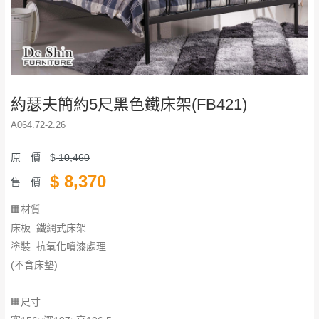
約瑟夫簡約5尺黑色鐵床架(FB421)
A064.72-2.26
原 價
$
10,460
$
8,370
售 價
🟧材質
床板 鐵網式床架
塗裝 抗氧化噴漆處理
(不含床墊)
🟧尺寸