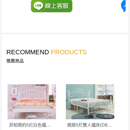
丈量，難免會有些許誤差值(約正負0.5CM)
。
詳細尺寸以實品為主。
。
非因本公司問題而需退換貨，請於收到貨7日
其它注意事項
內通知客服人員(Line@ ID：
@dershin
)
，並
本司貨車運送如因路況不佳、天候惡劣、過於偏遠之
須保持商品全新狀態與完整包裝。鑑賞期間
山區內等，或收貨地點搬運過於困難等因素，導致無
若發生非本司因素致使之汙損破壞，恕無法
RECOMMEND
PRODUCTS
法順利配送，本公司除了盡最大努力完成配送外，視
辦理退換貨。
狀況保有出貨的權利。
推薦商品
台北市、新北市地區固定每周(三)、(日)兩天
保護物流人員的工作安全，賣家無提供吊掛服務，若
收送貨，敬請見諒！
需以吊車或其他的吊掛方式吊運，費用將由買方自行
本公司部份商品無維修服務，超過7日鑑賞
支付。
期，商品使用年限，因客人使用習慣、居家
因大型傢俱有組裝、配送的問題，並非一般快速到貨
環境不同。若屬人為因素導致商品損壞、零
商品，無法指定特定時間送達，司機當天到貨前皆會
件短缺，則維修、搬運費用，需由消費者自
再與您通知，讓您不用整天在家等貨，以免浪費你的
行吸收(另事先與消費者報價，消費者同意將
寶貴時間。
會進行維修)。
如遇自然災害、政府宣布之災害警報等不可抗力情
到貨7日內為鑑賞期(注意:鑑賞期非試用期)，
菲柏簡約5尺白色鐵床檯(FB521)│床架
姵姬5尺雙人鐵床(DB-0262白)│床架
事，而危及運送人員輸送之安全，本司得視狀況延後