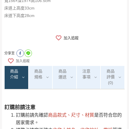
寬156×深197×高106.5cm
床道上高度33cm
​​​​​​​床道下高度28cm
加入追蹤
分享至
加入追蹤
商品
商品
商品
注意
商品
介紹
規格
運送
事項
評價
(0)
訂購前請注意
0
注意事項：
/5
運 費 說 明
(0)筆
訂購前請先確認
商品款式、尺寸、材質
是否符合您的
由於
品項繁多，網頁無法及時更新，如有需
居家需求。
要購買商品，請於出發前來電或到「官方