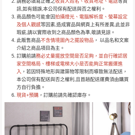
請務必填寫正確之
收貨人姓名、收貨地址、電話
等資
全部
依評論高至低排列
偏遠地區
Line客服」來信確認商品是否有「現貨」與
運送地
區
運送費用
訊,如有錯誤,本公司保有配送與否之權利。
「金額」。
（請先線上詢問 LINE
依評論低至高排列
只顯示附上圖片
商品顏色可能會
因
拍攝燈光、電腦解析度、螢幕設定
→
@dershin
）
若商品價格或庫存有異常，商家有權取消訂
及個人觀感
等因素,造成實品與網頁上有所差異,此並非
只顯示附上評論
瑕疵,請以實際收到之商品顏色為準,敬請見諒。
單。
部分網路商品恕無法更改原設計或客製，敬請
桃園
復興鄉
此販售商品
不含情境圖內之擺設物品
， 以品名和文案
見諒！
介紹之商品項目為主。
接單後二日內(不含例假日)，我們客服會與您
峨眉鄉、五峰鄉、
訂購前請
務必丈量擺放空間是否足夠
，並自行確認居
電話聯絡或E-Mail通知確認訂單。
橫山、北埔鄉、尖
家空間格局、
樓梯或電梯大小是否能夠正常搬運進
（線上客
服 LINE →
@dershin
）
石鄉、寶山鄉山
入
，若因特殊地形與建築物等限制而導致無法配送，
新竹
下單前先詢問是否現貨
，若未詢問下單後無
區、新埔山區、芎
本公司保有配送與否之權利,且首趟配送運費須由購買
現貨我們客服會再來電或E-Mail與您聯絡
林山區、關西 玉山
方自行負擔。
免 運
（洽詢方式請搜尋 L
ine ID →
@dershin
）
里
現貨+預購
，訂購前請先確認庫存。
費
運送範圍：限定北至基隆，南至苗栗，偏遠
地區恕無法提供運送 (詳見運送規章)。
台北
無
雙溪、貢寮、烏
配送範圍：
來、平溪、九份、