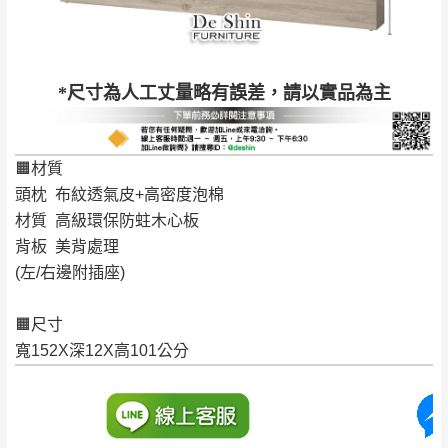
到貨時間：指定送貨日當天以電話聯絡確認
退換貨說明：
若收到不良品，請於到貨日起七日內通知本
｜周（一）配送部門固定公休無送貨｜
*尺寸為人工丈量略有誤差，請以實品為主
公司客服人員，我們將為您更換新品，運費
皆由本站負責，所有退回及換貨之商品必須
台北市、新北市地區固定每周(三)、(日)兩天收送貨
是全新狀態且完整包裝，床墊、床包、枕頭
🟧材質
類產品需為未拆封狀態(請保持商品、附件、
頭枕 布紋透氣皮+高密度泡棉
包裝、廠商紙及所有附隨文件或資料之完整
暫無配送地區
：
彰化、南投、雲林、嘉義、台南、高
材質 高級環保防蛀木心板
性)，若未依照上述方式處理，恕無法接受退
雄、屏東、宜蘭、 花蓮、台東、金門、馬祖、澎湖地區
背板 美背處理
貨。
（可於LINE線上詢問 →
@dershin
）
(左/右邊附插座)
由於透過電腦螢幕選購商品，可能會因個人
電腦螢幕的設定色差或解析度等因素， 與實
🟧尺寸
際商品的顏色、質感稍有不同，如因此而需
加收說明
寬152X深12X高101公分
退換貨，
需自付來回運費及人資成本
，請您
訂購前詳加確認。(包含商品尺寸是否合適)。
訂購前請確認商品尺寸，大型物件因為人工
丈量，難免會有些許誤差值(約正負0.5CM)
。