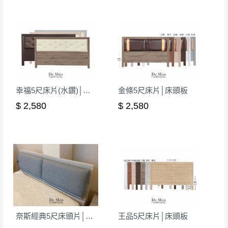
形，我們需酌收退貨運費。
百貨公司配送暫無法配合開店前、閉店後時段，並送
如欲放置營業場所及公開場合之商品則無享
至百貨公司卸貨區為限，恕無法送至指定樓面。
《 如
有商品一年保固之服務。
遇百貨周年慶期間，恕暫停百貨公司相關運送 》
無回收家具服務，若需回收家俱可聯絡當地請清潔隊
▪️
訂單成立
時請儘速於三日內完成付款，
交易恕不
回收,免付費清運專線：0800-085-717
殺價，商品均已最低價格售出
，且在特定時日會給
予折扣，請密切注意。
幸福5尺床片(水鑽)│床頭板
金條5尺床片│床頭板
▪️
三
日內若未接獲您的匯款或轉帳通知，商品將不
$ 2,580
$ 2,580
予保留(訂單自動取消)。
▪️
無回收家具服務，若需回收家具可聯絡當地請清
潔隊回收,免付費清運專線：0800-085-717。
奈斯經典5尺床頭片│床頭板
王品5尺床片│床頭板