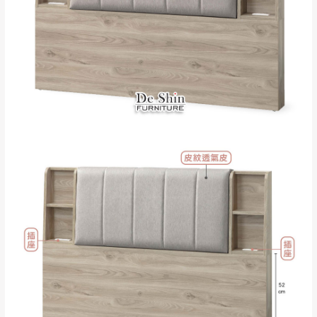
＊A108產品另收運費
地型限制(山區、鄉、鎮、村)、樓梯太小、無
里、新店山區、三
新北
法搬運上樓等因素，導致無法配送，
本公司
峽山區、石碇、坪
保有出貨的權利。
林、福隆、淡水山
保護物流人員的工作安全，賣家無提供吊掛
區、北投湖山路、
服務，若需以吊車或其他的吊掛方式吊運，
深坑山區
費用將由買方自行支付。
$ 9,000以上：免
因大型傢俱有組裝、配送的問題，並非一般
運費
快速到貨商品，無法指定特定時間送達，司
基隆
$ 9,000以下：
基隆山區
機當天到貨前皆會再與您通知，讓你不用整
NT$500元
天在家等貨，以節省您的寶貴時間。
＊A108產品另收運費
由於百貨公司配送較為不易，故暫無法配送
$ 9,000以上：免
至百貨公司內部。
卓蘭鎮、三灣、通
運費
霄山區、西湖、泰
苗栗
$ 9,000以下：
安鄉、大湖鄉、頭
發票寄送：
NT$500元
屋、獅潭鄉
若您選擇三聯式或索取兩聯式發票，發票將於商品
＊A108產品另收運費
完成出貨15個工作天另行寄出，另外約加上2~7個
工作天內送達，如遇國定假日將順延寄送。
配送天數：5~14天