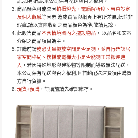
運送地
區
運送費用
訊,如有錯誤,本公司保有配送與否之權利。
「金額」。
（請先線上詢問 LINE
依評論低至高排列
只顯示附上圖片
商品顏色可能會
因
拍攝燈光、電腦解析度、螢幕設定
→
@dershin
）
若商品價格或庫存有異常，商家有權取消訂
及個人觀感
等因素,造成實品與網頁上有所差異,此並非
只顯示附上評論
瑕疵,請以實際收到之商品顏色為準,敬請見諒。
單。
部分網路商品恕無法更改原設計或客製，敬請
桃園
復興鄉
此販售商品
不含情境圖內之擺設物品
， 以品名和文案
見諒！
介紹之商品項目為主。
接單後二日內(不含例假日)，我們客服會與您
峨眉鄉、五峰鄉、
訂購前請
務必丈量擺放空間是否足夠
，並自行確認居
電話聯絡或E-Mail通知確認訂單。
橫山、北埔鄉、尖
家空間格局、
樓梯或電梯大小是否能夠正常搬運進
（線上客
服 LINE →
@dershin
）
石鄉、寶山鄉山
入
，若因特殊地形與建築物等限制而導致無法配送，
新竹
下單前先詢問是否現貨
，若未詢問下單後無
區、新埔山區、芎
本公司保有配送與否之權利,且首趟配送運費須由購買
現貨我們客服會再來電或E-Mail與您聯絡
林山區、關西 玉山
方自行負擔。
免 運
（洽詢方式請搜尋 L
ine ID →
@dershin
）
里
現貨+預購
，訂購前請先確認庫存。
費
運送範圍：限定北至基隆，南至苗栗，偏遠
地區恕無法提供運送 (詳見運送規章)。
台北
無
雙溪、貢寮、烏
配送範圍：
來、平溪、九份、
苗栗至基隆；其它地區暫不開放，如因特殊
石門、林口 下福