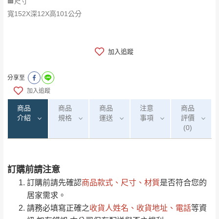
🟧尺寸
寬152X深12X高101公分
加入追蹤
分享至
加入追蹤
商品
商品
商品
注意
商品
介紹
規格
運送
事項
評價
(0)
訂購前請注意
0
注意事項：
/5
運 費 說 明
(0)筆
訂購前請先確認
商品款式、尺寸、材質
是否符合您的
由於
品項繁多，網頁無法及時更新，如有需
居家需求。
要購買商品，請於出發前來電或到「官方
請務必填寫正確之
收貨人姓名、收貨地址、電話
等資
全部
依評論高至低排列
偏遠地區
Line客服」來信確認商品是否有「現貨」與