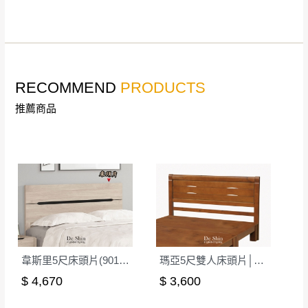
詳細尺寸以實品為主。
。
非因本公司問題而需退換貨，請於收到貨7日
其它注意事項
內通知客服人員(Line@ ID：
@dershin
)
，並
本司貨車運送如因路況不佳、天候惡劣、過於偏遠之
須保持商品全新狀態與完整包裝。鑑賞期間
RECOMMEND
PRODUCTS
山區內等，或收貨地點搬運過於困難等因素，導致無
若發生非本司因素致使之汙損破壞，恕無法
法順利配送，本公司除了盡最大努力完成配送外，視
推薦商品
辦理退換貨。
狀況保有出貨的權利。
台北市、新北市地區固定每周(三)、(日)兩天
保護物流人員的工作安全，賣家無提供吊掛服務，若
收送貨，敬請見諒！
需以吊車或其他的吊掛方式吊運，費用將由買方自行
本公司部份商品無維修服務，超過7日鑑賞
支付。
期，商品使用年限，因客人使用習慣、居家
因大型傢俱有組裝、配送的問題，並非一般快速到貨
環境不同。若屬人為因素導致商品損壞、零
商品，無法指定特定時間送達，司機當天到貨前皆會
件短缺，則維修、搬運費用，需由消費者自
再與您通知，讓您不用整天在家等貨，以免浪費你的
行吸收(另事先與消費者報價，消費者同意將
寶貴時間。
會進行維修)。
韋斯里5尺床頭片(901)│床頭板
瑪亞5尺雙人床頭片│床頭板
如遇自然災害、政府宣布之災害警報等不可抗力情
到貨7日內為鑑賞期(注意:鑑賞期非試用期)，
$ 4,670
$ 3,600
事，而危及運送人員輸送之安全，本司得視狀況延後
若非商品品質瑕疵問題於鑑賞期內退貨之情
或停止運送服務。