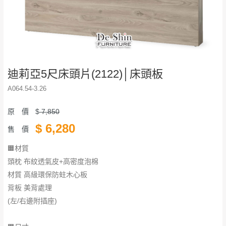
迪莉亞5尺床頭片(2122)│床頭板
A064.54-3.26
原 價
$
7,850
$
6,280
售 價
🟧材質
頭枕 布紋透氣皮+高密度泡棉
材質 高級環保防蛀木心板
背板 美背處理
(左/右邊附插座)