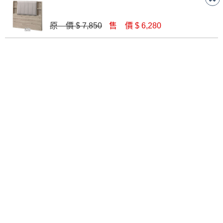
原 價 $ 7,850
售 價 $ 6,280
亮亮5尺白色床片│床頭板
伊歐深灰色貓抓皮5尺床片(9923)│床頭板
$ 4,190
$ 11,000
瑪莉5尺雙人床頭片│床頭板
巴菲特5尺床片│床頭板
$ 3,000
$ 1,610