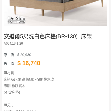
安道爾5尺洗白色床檯(BR-130)│床架
A064.18-1.26
原 價
$
20,930
$
16,740
售 價
🟧材質
床道及床尾 高級MDF貼胡桃木皮
床腳 橡膠實木
(不含床墊)
🟧尺寸