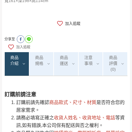
寬161×深198×高114cm
加入追蹤
分享至
加入追蹤
商品
商品
商品
注意
商品
介紹
規格
運送
事項
評價
(0)
訂購前請注意
0
注意事項：
/5
運 費 說 明
(0)筆
訂購前請先確認
商品款式、尺寸、材質
是否符合您的
由於
品項繁多，網頁無法及時更新，如有需
居家需求。
要購買商品，請於出發前來電或到「官方
請務必填寫正確之
收貨人姓名、收貨地址、電話
等資
全部
依評論高至低排列
偏遠地區
Line客服」來信確認商品是否有「現貨」與
運送地
區
運送費用
訊,如有錯誤,本公司保有配送與否之權利。
「金額」。
（請先線上詢問 LINE