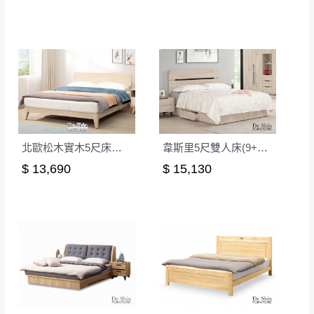
如欲放置營業場所及公開場合之商品則無享
至百貨公司卸貨區為限，恕無法送至指定樓面。
《 如
有商品一年保固之服務。
遇百貨周年慶期間，恕暫停百貨公司相關運送 》
無回收家具服務，若需回收家俱可聯絡當地請清潔隊
▪️
訂單成立
時請儘速於三日內完成付款，
交易恕不
回收,免付費清運專線：0800-085-717
殺價，商品均已最低價格售出
，且在特定時日會給
予折扣，請密切注意。
▪️
三
日內若未接獲您的匯款或轉帳通知，商品將不
予保留(訂單自動取消)。
北歐松木實木5尺床台│床架
韋斯里5尺雙人床(9+11)│床架
▪️
無回收家具服務，若需回收家具可聯絡當地請清
$ 13,690
$ 15,130
潔隊回收,免付費清運專線：0800-085-717。