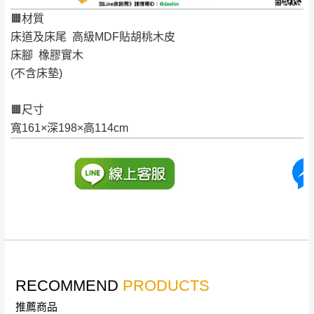
非因本公司問題而需退換貨，請於收到貨7日
🟧材質
其它注意事項
內通知客服人員(Line@ ID：
@dershin
)
，並
床道及床尾 高級MDF貼胡桃木皮
本司貨車運送如因路況不佳、天候惡劣、過於偏遠之
須保持商品全新狀態與完整包裝。鑑賞期間
床腳 橡膠實木
山區內等，或收貨地點搬運過於困難等因素，導致無
若發生非本司因素致使之汙損破壞，恕無法
(不含床墊)
法順利配送，本公司除了盡最大努力完成配送外，視
辦理退換貨。
狀況保有出貨的權利。
🟧尺寸
台北市、新北市地區固定每周(三)、(日)兩天
保護物流人員的工作安全，賣家無提供吊掛服務，若
寬161×深198×高114cm
收送貨，敬請見諒！
需以吊車或其他的吊掛方式吊運，費用將由買方自行
本公司部份商品無維修服務，超過7日鑑賞
支付。
期，商品使用年限，因客人使用習慣、居家
因大型傢俱有組裝、配送的問題，並非一般快速到貨
環境不同。若屬人為因素導致商品損壞、零
商品，無法指定特定時間送達，司機當天到貨前皆會
件短缺，則維修、搬運費用，需由消費者自
再與您通知，讓您不用整天在家等貨，以免浪費你的
行吸收(另事先與消費者報價，消費者同意將
寶貴時間。
會進行維修)。
如遇自然災害、政府宣布之災害警報等不可抗力情
到貨7日內為鑑賞期(注意:鑑賞期非試用期)，
事，而危及運送人員輸送之安全，本司得視狀況延後
RECOMMEND
PRODUCTS
若非商品品質瑕疵問題於鑑賞期內退貨之情
或停止運送服務。
形，我們需酌收退貨運費。
推薦商品
百貨公司配送暫無法配合開店前、閉店後時段，並送