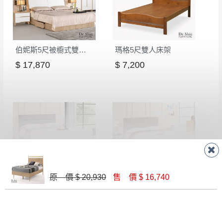
伯妮斯5尺被櫥式雙人床(9+10)│床架
瑪格5尺雙人床架
$ 17,870
$ 7,200
路西恩5尺雙人床(淺灰布)│床架
多琳5尺雙人床(灰色皮)│床架
原 價 $ 20,930
售 價 $ 16,740
$ 9,500
$ 10,630