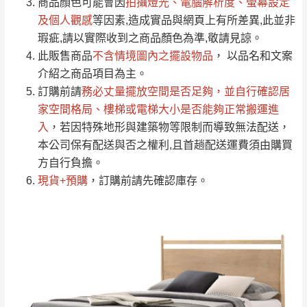
依評論低至高排列
只顯示附上圖片
商品顏色可能會
因
拍攝燈光、電腦解析度、螢幕設定
→
@dershin
）
若商品價格或庫存有異常，商家有權取消訂
及個人觀感
等因素,造成實品與網頁上有所差異,此並非
只顯示附上評論
瑕疵,請以實際收到之商品顏色為準,敬請見諒。
單。
部分網路商品恕無法更改原設計或客製，敬請
桃園
復興鄉
此販售商品
不含情境圖內之擺設物品
， 以品名和文案
見諒！
介紹之商品項目為主。
接單後二日內(不含例假日)，我們客服會與您
峨眉鄉、五峰鄉、
訂購前請
務必丈量擺放空間是否足夠
，並自行確認居
電話聯絡或E-Mail通知確認訂單。
橫山、北埔鄉、尖
家空間格局、
樓梯或電梯大小是否能夠正常搬運進
（線上客
服 LINE →
@dershin
）
石鄉、寶山鄉山
入
，若因特殊地形與建築物等限制而導致無法配送，
新竹
下單前先詢問是否現貨
，若未詢問下單後無
區、新埔山區、芎
本公司保有配送與否之權利,且首趟配送運費須由購買
現貨我們客服會再來電或E-Mail與您聯絡
林山區、關西 玉山
方自行負擔。
免 運
（洽詢方式請搜尋 L
ine ID →
@dershin
）
里
現貨+預購
，訂購前請先確認庫存。
費
運送範圍：限定北至基隆，南至苗栗，偏遠
地區恕無法提供運送 (詳見運送規章)。
台北
無
雙溪、貢寮、烏
配送範圍：
來、平溪、九份、
苗栗至基隆；其它地區暫不開放，如因特殊
石門、林口 下福
＊A108產品另收運費
地型限制(山區、鄉、鎮、村)、樓梯太小、無
里、新店山區、三