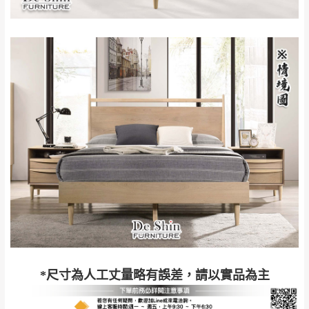
退換貨說明：
若收到不良品，請於到貨日起七日內通知本
｜周（一）配送部門固定公休無送貨｜
公司客服人員，我們將為您更換新品，運費
皆由本站負責，所有退回及換貨之商品必須
台北市、新北市地區固定每周(三)、(日)兩天收送貨
是全新狀態且完整包裝，床墊、床包、枕頭
類產品需為未拆封狀態(請保持商品、附件、
包裝、廠商紙及所有附隨文件或資料之完整
暫無配送地區
：
彰化、南投、雲林、嘉義、台南、高
性)，若未依照上述方式處理，恕無法接受退
雄、屏東、宜蘭、 花蓮、台東、金門、馬祖、澎湖地區
貨。
（可於LINE線上詢問 →
@dershin
）
由於透過電腦螢幕選購商品，可能會因個人
電腦螢幕的設定色差或解析度等因素， 與實
際商品的顏色、質感稍有不同，如因此而需
加收說明
退換貨，
需自付來回運費及人資成本
，請您
訂購前詳加確認。(包含商品尺寸是否合適)。
訂購前請確認商品尺寸，大型物件因為人工
*尺寸為人工丈量略有誤差，請以實品為主
丈量，難免會有些許誤差值(約正負0.5CM)
。
詳細尺寸以實品為主。
。