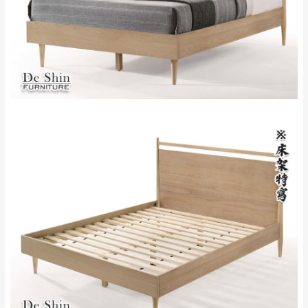
新北
法搬運上樓等因素，導致無法配送，
本公司
峽山區、石碇、坪
保有出貨的權利。
林、福隆、淡水山
保護物流人員的工作安全，賣家無提供吊掛
區、北投湖山路、
服務，若需以吊車或其他的吊掛方式吊運，
深坑山區
費用將由買方自行支付。
$ 9,000以上：免
因大型傢俱有組裝、配送的問題，並非一般
運費
快速到貨商品，無法指定特定時間送達，司
基隆
$ 9,000以下：
基隆山區
機當天到貨前皆會再與您通知，讓你不用整
NT$500元
天在家等貨，以節省您的寶貴時間。
＊A108產品另收運費
由於百貨公司配送較為不易，故暫無法配送
$ 9,000以上：免
至百貨公司內部。
卓蘭鎮、三灣、通
運費
霄山區、西湖、泰
苗栗
$ 9,000以下：
安鄉、大湖鄉、頭
發票寄送：
NT$500元
屋、獅潭鄉
若您選擇三聯式或索取兩聯式發票，發票將於商品
＊A108產品另收運費
完成出貨15個工作天另行寄出，另外約加上2~7個
工作天內送達，如遇國定假日將順延寄送。
配送天數：5~14天
到貨時間：指定送貨日當天以電話聯絡確認