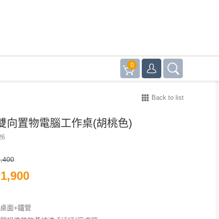
0
Back to list
雙向置物電腦工作桌(胡桃色)
26
,400
1,900
皿桌面+鐵管