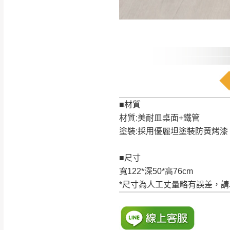
訂購前請確認商品
為主。
暫無配送地區
非因本公司問題而
：
彰化、南
（可於LINE線上詢問 →
狀態與完整包裝
@d
台北市、新北市地
本公司部份商品
加收說明
為因素導致商品
者同意將會進行維
■材質
到貨7日內為鑑
材質:美耐皿桌面+鐵管
退貨運費。
塗裝:採用優麗坦塗裝防黃烤漆
如欲放置營業場
其它注意事項
■尺寸
▪️
訂單成立
時請儘速於
本司貨車運送如因路況不
寬122*深50*高76cm
請密切注意。
本公司除了盡最大努力完
*尺寸為人工丈量略有誤差，
▪️
三
日內若未接獲您的匯
保護物流人員的工作安全
▪️
無回收家具服務，若需回
因大型傢俱有組裝、配送
讓您不用整天在家等貨，