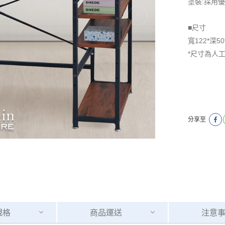
塗裝:採用
■尺寸
寬122*深50
*尺寸為人
分享至
規格
商品
運送
注意