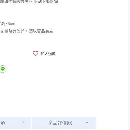
優麗坦塗裝防黃烤漆 耐刮耐磨處理
*高76cm
工丈量略有誤差，請以實品為主
加入追蹤
事項
商品
評價(0)