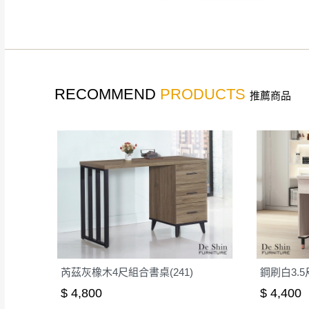
如遇自然災害、政府宣布
務。
百貨公司配送暫無法配合
期間，恕暫停百貨公司相
無回收家具服務，若需回收
RECOMMEND
PRODUCTS
推薦商品
芮茲灰橡木4尺組合書桌(241)
鋼刷白3.5
$ 4,800
$ 4,400