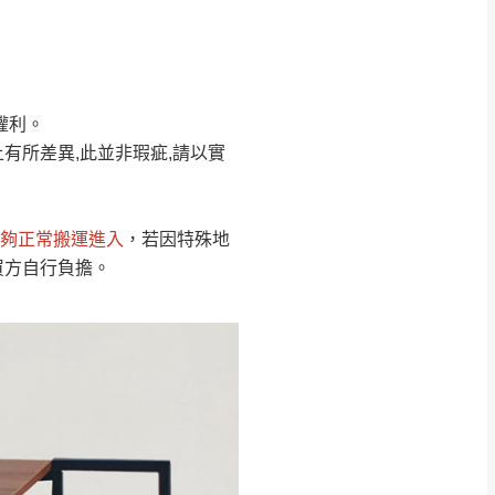
Line客服」來信確
權利。
只顯示附上圖片
只顯示附上評論
有所差異,此並非瑕疵,請以實
偏遠地區
客製，敬請見諒！
線上詢問 LINE →
@dershin
）
夠正常搬運進入
，若因特殊地
復興鄉
買方自行負擔。
聯絡
五峰鄉、橫山、北埔鄉、尖石
。
鄉山區、新埔山區、芎林山區、
關西 玉山里
太小、無法搬運上樓等因
無
吊運，費用將由買方自