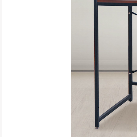
行支付。
新北
因大型傢俱有組
會再與您通知，
由於百貨公司配
基隆
發票寄送：
若您選擇三聯式或索取
送達，如遇國定假日將
苗栗
退換貨說明：
若收到不良品，
所有退回及換貨
品、附件、包裝
由於透過電腦螢
質感稍有不同，
是否合適)。