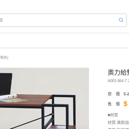
桃色)
奧力給
A003.864-7.
原 價
$
2
$
售 價
■材質
材質:美耐