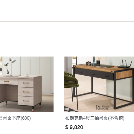
之災害警報等不可抗力情事，而危及運送人員輸送之安全，本司
開店前、閉店後時段，並送至百貨公司卸貨區為限，恕無法送至
關運送 》
家俱可聯絡當地請清潔隊回收,免付費清運專線：0800-085-71
尺書桌下座(600)
布朗克斯4尺三抽書桌(不含椅)
$ 9,820