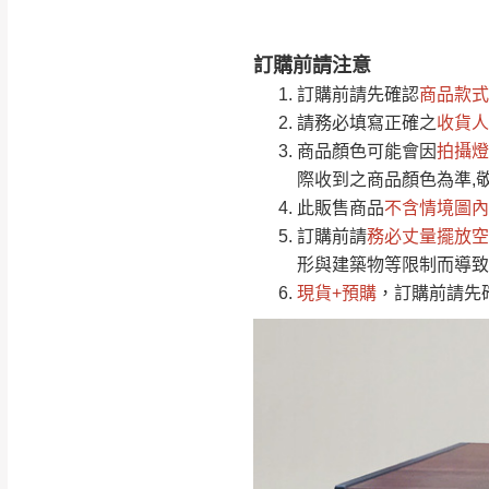
訂購前請注意
注意事項：
0
訂購前請先確認
商品款式
由於
品項繁多，
/5
請務必填寫正確之
收貨人
(0)筆
認商品是否有「
商品顏色可能會
因
拍攝燈
運送地
區
若商品價格或庫存有
際收到之商品顏色為準,
接單後二日內(不
此販售商品
不含情境圖內
訂購前請
（線上客
務必丈量擺放空
服 LIN
桃園
形與建築物等限制而導致
下單前先詢問是
現貨+預購
，訂購前請先
（洽詢方式請搜尋
運送範圍：限定北
新竹
配送範圍：
苗栗至基隆；其
台北
素，導致無法配
保護物流人員的