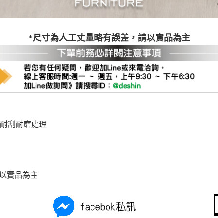
尺寸，大型物件因為人工丈量，難免會有些許誤差值(約正負0.5
需退換貨，請於收到貨7日內通知客服人員(Line@ ID：
@dersh
投、雲林、嘉義、台南、高雄、屏東、宜蘭、 花蓮、台東、金門
*尺寸為人工丈量略有誤差，請以實品為主
。鑑賞期間若發生非本司因素致使之汙損破壞，恕無法辦理退換
ershin
）
區固定每周(三)、(日)兩天收送貨，敬請見諒！
無維修服務，超過7日鑑賞期，商品使用年限，因客人使用習慣
損壞、零件短缺，則維修、搬運費用，需由消費者自行吸收(另事
修)。
賞期(注意:鑑賞期非試用期)，若非商品品質瑕疵問題於鑑賞期內
。
 耐刮耐磨處理
所及公開場合之商品則無享有商品一年保固之服務。
三日內完成付款，
交易恕不殺價，商品均已最低價格售出
，且在
佳、天候惡劣、過於偏遠之山區內等，或收貨地點搬運過於困難
成配送外，視狀況保有出貨的權利。
請以實品為主
款或轉帳通知，商品將不予保留(訂單自動取消)。
，賣家無提供吊掛服務，若需以吊車或其他的吊掛方式吊運，費
收家具可聯絡當地請清潔隊回收,免付費清運專線：0800-085-7
的問題，並非一般快速到貨商品，無法指定特定時間送達，司機
以免浪費你的寶貴時間。