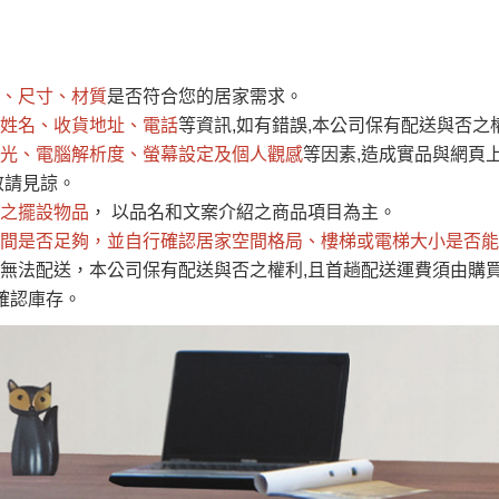
運 費 說 明
、尺寸、材質
是否符合您的居家需求。
網頁無法及時更新，如有需要購買商品，請於出發前來電或到「官方
姓名、收貨地址、電話
等資訊,如有錯誤,本公司保有配送與否之
全部
依評論高至低排列
依評論低至高排列
現貨」與 「金額」。
光、電腦解析度、螢幕設定及個人觀感
等因素,造成實品與網頁上
運送費用
異常，商家有權取消訂單。
部分網路商品恕無法更改原設計或
敬請見諒。
（請先
含例假日)，我們客服會與您電話聯絡或E-Mail通知確認訂單。
之擺設物品
， 以品名和文案介紹之商品項目為主。
間是否足夠
E →
@dershin
，並自行確認居家空間格局、
）
樓梯或電梯大小是否能
無法配送，本公司保有配送與否之權利,且首趟配送運費須由購
否現貨
，若未詢問下單後無現貨我們客服會再來電或E-Mail與您
確認庫存。
 L
ine ID →
@dershin
）
峨眉鄉、
至基隆，南至苗栗，偏遠地區恕無法提供運送 (詳見運送規章)
鄉、寶山
免 運 費
它地區暫不開放，如因特殊地型限制(山區、鄉、鎮、村)、樓梯
送，
本公司保有出貨的權利。
工作安全，賣家無提供吊掛服務，若需以吊車或其他的吊掛方式