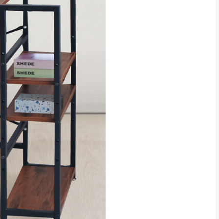
貢寮、烏來、平溪、九份、石
下福里、新店山區、三峽山區、
達，司機當天到貨前皆
林、福隆、淡水山區、北投湖山
路、深坑山區
基隆山區
加上2~7個工作天內
三灣、通霄山區、西湖、泰安
、大湖鄉、頭屋、獅潭鄉
，運費皆由本站負責，
未拆封狀態(請保持商
理，恕無法接受退貨。
 與實際商品的顏色、
加確認。(包含商品尺寸