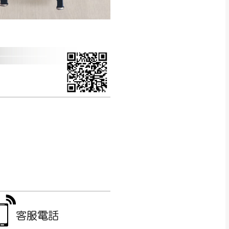
CM) 詳細尺寸以實品
in
)
，並須保持商品全新
、馬祖、澎湖地區
貨。
、居家環境不同。若屬人
先與消費者報價，消費
。
退貨之情形，我們需酌收
特定時日會給予折扣，
等因素，導致無法順利配送，
用將由買方自行支付。
17。
當天到貨前皆會再與您通知，