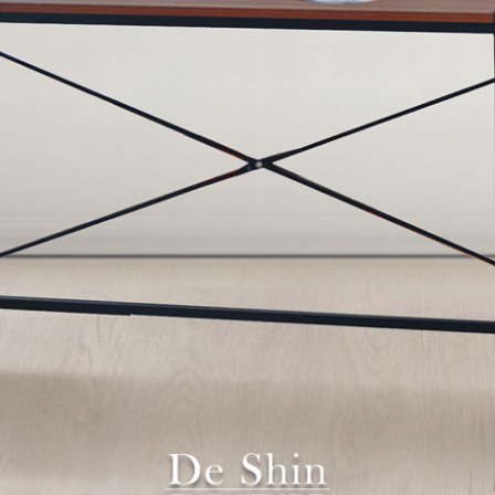
雙溪、
門、林口 
＊A108產品另收運費
裝、配送的問題，並非一般快速到貨商品，無法指定特定時間送
石碇、坪
讓你不用整天在家等貨，以節省您的寶貴時間。
送較為不易，故暫無法配送至百貨公司內部。
$ 9,000以上：免運費
$ 9,000以下：NT$500元
＊A108產品另收運費
兩聯式發票，發票將於商品完成出貨15個工作天另行寄出，另外約
$ 9,000以上：免運費
卓蘭鎮、
順延寄送。
$ 9,000以下：NT$500元
鄉
＊A108產品另收運費
請於到貨日起七日內通知本公司客服人員，我們將為您更換新品
配送天數：5~14天
之商品必須是全新狀態且完整包裝，床墊、床包、枕頭類產品需為
到貨時間：指定送貨日當天以電話聯絡確認
、廠商紙及所有附隨文件或資料之完整性)，若未依照上述方式處
幕選購商品，可能會因個人電腦螢幕的設定色差或解析度等因素，
｜周（一）配送部門固定公休無送貨｜
如因此而需退換貨，
需自付來回運費及人資成本
，請您訂購前詳
台北市、新北市地區固定每周(三)、(日)兩天收送貨