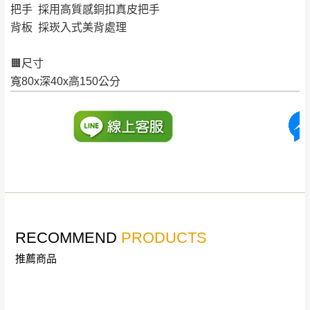
形，我們需酌收退貨運費。
把手 採用高質感銅扣真皮把手
百貨公司配送暫無法配合開店前、閉店後時段，並送
如欲放置營業場所及公開場合之商品則無享
背板 採崁入式美背處理
至百貨公司卸貨區為限，恕無法送至指定樓面。
《 如
有商品一年保固之服務。
遇百貨周年慶期間，恕暫停百貨公司相關運送 》
🟧尺寸
無回收家具服務，若需回收家俱可聯絡當地請清潔隊
▪️
訂單成立
時請儘速於三日內完成付款，
交易恕不
寬80x深40x高150公分
回收,免付費清運專線：0800-085-717
殺價，商品均已最低價格售出
，且在特定時日會給
予折扣，請密切注意。
▪️
三
日內若未接獲您的匯款或轉帳通知，商品將不
予保留(訂單自動取消)。
▪️
無回收家具服務，若需回收家具可聯絡當地請清
潔隊回收,免付費清運專線：0800-085-717。
RECOMMEND
PRODUCTS
推薦商品