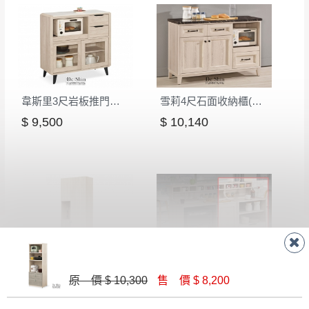
韋斯里3尺岩板推門收納櫃(922)
雪莉4尺石面收納櫃(S20)
$ 9,500
$ 10,140
菲莉絲2.5尺工具收納櫃(1263)
塔利斯2尺中島型吧台桌(001)
原 價 $ 10,300
售 價 $ 8,200
$ 8,600
$ 11,110