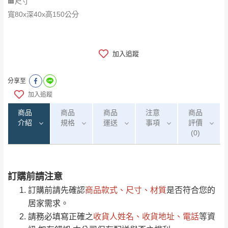
🟧尺寸
寬80x深40x高150公分
加入追蹤
分享至
加入追蹤
商品
商品
商品
注意
商品
介紹
規格
運送
事項
評價
(0)
訂購前請注意
0
注意事項：
/5
運 費 說 明
(0)筆
訂購前請先確認
商品款式、尺寸、材質
是否符合您的
由於
品項繁多，網頁無法及時更新，如有需
居家需求。
要購買商品，請於出發前來電或到「官方
請務必填寫正確之
收貨人姓名、收貨地址、電話
等資
全部
依評論高至低排列
偏遠地區
Line客服」來信確認商品是否有「現貨」與