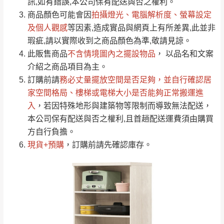
運送地
區
運送費用
訊,如有錯誤,本公司保有配送與否之權利。
「金額」。
（請先線上詢問 LINE
依評論低至高排列
只顯示附上圖片
商品顏色可能會
因
拍攝燈光、電腦解析度、螢幕設定
→
@dershin
）
若商品價格或庫存有異常，商家有權取消訂
及個人觀感
等因素,造成實品與網頁上有所差異,此並非
只顯示附上評論
瑕疵,請以實際收到之商品顏色為準,敬請見諒。
單。
部分網路商品恕無法更改原設計或客製，敬請
桃園
復興鄉
此販售商品
不含情境圖內之擺設物品
， 以品名和文案
見諒！
介紹之商品項目為主。
接單後二日內(不含例假日)，我們客服會與您
峨眉鄉、五峰鄉、
訂購前請
務必丈量擺放空間是否足夠
，並自行確認居
電話聯絡或E-Mail通知確認訂單。
橫山、北埔鄉、尖
家空間格局、
樓梯或電梯大小是否能夠正常搬運進
（線上客
服 LINE →
@dershin
）
石鄉、寶山鄉山
入
，若因特殊地形與建築物等限制而導致無法配送，
新竹
下單前先詢問是否現貨
，若未詢問下單後無
區、新埔山區、芎
本公司保有配送與否之權利,且首趟配送運費須由購買
現貨我們客服會再來電或E-Mail與您聯絡
林山區、關西 玉山
方自行負擔。
免 運
（洽詢方式請搜尋 L
ine ID →
@dershin
）
里
現貨+預購
，訂購前請先確認庫存。
費
運送範圍：限定北至基隆，南至苗栗，偏遠
地區恕無法提供運送 (詳見運送規章)。
台北
無
雙溪、貢寮、烏
配送範圍：
來、平溪、九份、
苗栗至基隆；其它地區暫不開放，如因特殊
石門、林口 下福