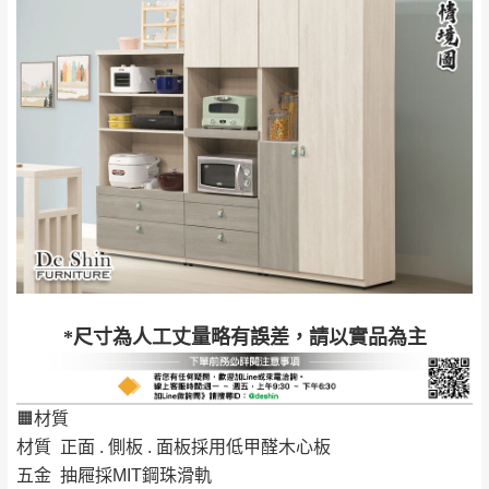
詳細尺寸以實品為主。
。
非因本公司問題而需退換貨，請於收到貨7日
其它注意事項
內通知客服人員(Line@ ID：
@dershin
)
，並
本司貨車運送如因路況不佳、天候惡劣、過於偏遠之
須保持商品全新狀態與完整包裝。鑑賞期間
山區內等，或收貨地點搬運過於困難等因素，導致無
若發生非本司因素致使之汙損破壞，恕無法
法順利配送，本公司除了盡最大努力完成配送外，視
辦理退換貨。
狀況保有出貨的權利。
台北市、新北市地區固定每周(三)、(日)兩天
保護物流人員的工作安全，賣家無提供吊掛服務，若
收送貨，敬請見諒！
需以吊車或其他的吊掛方式吊運，費用將由買方自行
本公司部份商品無維修服務，超過7日鑑賞
支付。
期，商品使用年限，因客人使用習慣、居家
因大型傢俱有組裝、配送的問題，並非一般快速到貨
環境不同。若屬人為因素導致商品損壞、零
*尺寸為人工丈量略有誤差，請以實品為主
商品，無法指定特定時間送達，司機當天到貨前皆會
件短缺，則維修、搬運費用，需由消費者自
再與您通知，讓您不用整天在家等貨，以免浪費你的
行吸收(另事先與消費者報價，消費者同意將
寶貴時間。
會進行維修)。
🟧材質
如遇自然災害、政府宣布之災害警報等不可抗力情
到貨7日內為鑑賞期(注意:鑑賞期非試用期)，
材質 正面 . 側板 . 面板採用低甲醛木心板
事，而危及運送人員輸送之安全，本司得視狀況延後
若非商品品質瑕疵問題於鑑賞期內退貨之情
五金 抽屜採MIT鋼珠滑軌
或停止運送服務。