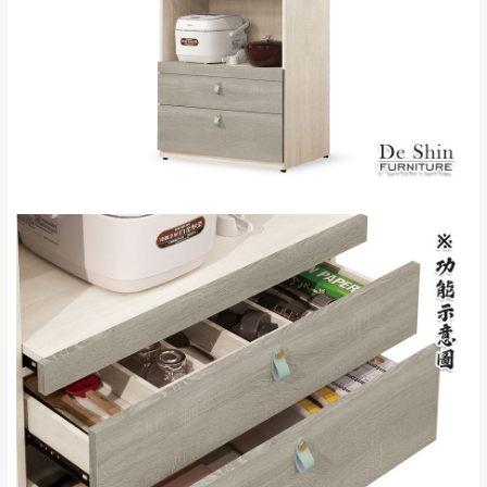
＊A108產品另收運費
地型限制(山區、鄉、鎮、村)、樓梯太小、無
里、新店山區、三
新北
法搬運上樓等因素，導致無法配送，
本公司
峽山區、石碇、坪
保有出貨的權利。
林、福隆、淡水山
保護物流人員的工作安全，賣家無提供吊掛
區、北投湖山路、
服務，若需以吊車或其他的吊掛方式吊運，
深坑山區
費用將由買方自行支付。
$ 9,000以上：免
因大型傢俱有組裝、配送的問題，並非一般
運費
快速到貨商品，無法指定特定時間送達，司
基隆
$ 9,000以下：
基隆山區
機當天到貨前皆會再與您通知，讓你不用整
NT$500元
天在家等貨，以節省您的寶貴時間。
＊A108產品另收運費
由於百貨公司配送較為不易，故暫無法配送
$ 9,000以上：免
至百貨公司內部。
卓蘭鎮、三灣、通
運費
霄山區、西湖、泰
苗栗
$ 9,000以下：
安鄉、大湖鄉、頭
發票寄送：
NT$500元
屋、獅潭鄉
若您選擇三聯式或索取兩聯式發票，發票將於商品
＊A108產品另收運費
完成出貨15個工作天另行寄出，另外約加上2~7個
工作天內送達，如遇國定假日將順延寄送。
配送天數：5~14天