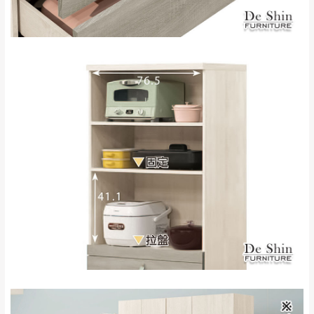
到貨時間：指定送貨日當天以電話聯絡確認
退換貨說明：
若收到不良品，請於到貨日起七日內通知本
｜周（一）配送部門固定公休無送貨｜
公司客服人員，我們將為您更換新品，運費
皆由本站負責，所有退回及換貨之商品必須
台北市、新北市地區固定每周(三)、(日)兩天收送貨
是全新狀態且完整包裝，床墊、床包、枕頭
類產品需為未拆封狀態(請保持商品、附件、
包裝、廠商紙及所有附隨文件或資料之完整
暫無配送地區
：
彰化、南投、雲林、嘉義、台南、高
性)，若未依照上述方式處理，恕無法接受退
雄、屏東、宜蘭、 花蓮、台東、金門、馬祖、澎湖地區
貨。
（可於LINE線上詢問 →
@dershin
）
由於透過電腦螢幕選購商品，可能會因個人
電腦螢幕的設定色差或解析度等因素， 與實
際商品的顏色、質感稍有不同，如因此而需
加收說明
退換貨，
需自付來回運費及人資成本
，請您
訂購前詳加確認。(包含商品尺寸是否合適)。
訂購前請確認商品尺寸，大型物件因為人工
丈量，難免會有些許誤差值(約正負0.5CM)
。