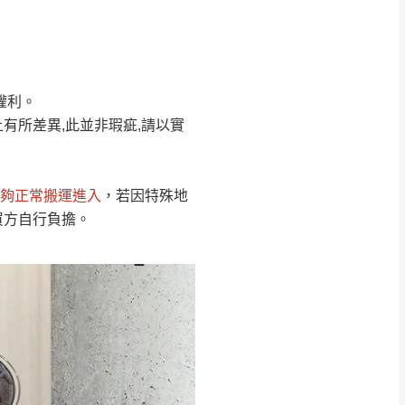
Line客服」來信確
權利。
只顯示附上圖片
只顯示附上評論
有所差異,此並非瑕疵,請以實
偏遠地區
客製，敬請見諒！
線上詢問 LINE →
@dershin
）
夠正常搬運進入
，若因特殊地
復興鄉
買方自行負擔。
聯絡
五峰鄉、橫山、北埔鄉、尖石
。
鄉山區、新埔山區、芎林山區、
關西 玉山里
太小、無法搬運上樓等因
無
吊運，費用將由買方自