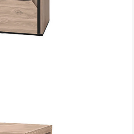
得視狀況延後或停止運送服
指定樓面。
《 如遇百貨周年慶
7