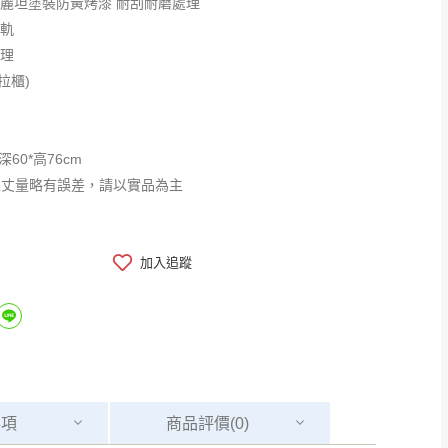
優麗坦塗裝防黃烤漆 耐刮耐磨處理
滑軌
處理
拉櫃)
*深60*高76cm
工丈量略有誤差，請以實品為主
加入追蹤
事項
商品
評價(0)