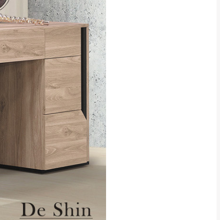
貢寮、烏來、平溪、九份、石
下福里、新店山區、三峽山區、
達，司機當天到貨前皆
林、福隆、淡水山區、北投湖山
路、深坑山區
基隆山區
加上2~7個工作天內
三灣、通霄山區、西湖、泰安
、大湖鄉、頭屋、獅潭鄉
，運費皆由本站負責，
未拆封狀態(請保持商
理，恕無法接受退貨。
 與實際商品的顏色、
加確認。(包含商品尺寸