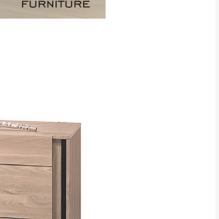
CM) 詳細尺寸以實品
in
)
，並須保持商品全新
、馬祖、澎湖地區
貨。
、居家環境不同。若屬人
先與消費者報價，消費
。
退貨之情形，我們需酌收
特定時日會給予折扣，
等因素，導致無法順利配送，
用將由買方自行支付。
17。
當天到貨前皆會再與您通知，