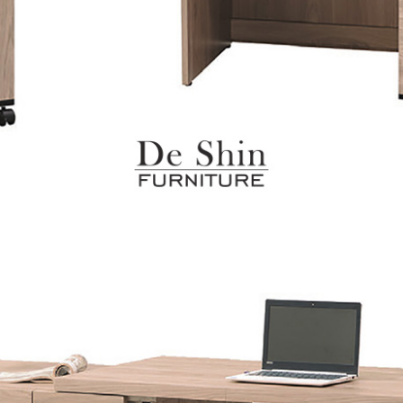
之災害警報等不可抗力情事，而危及運送人員輸送之安全，本司
開店前、閉店後時段，並送至百貨公司卸貨區為限，恕無法送至
關運送 》
家俱可聯絡當地請清潔隊回收,免付費清運專線：0800-085-71