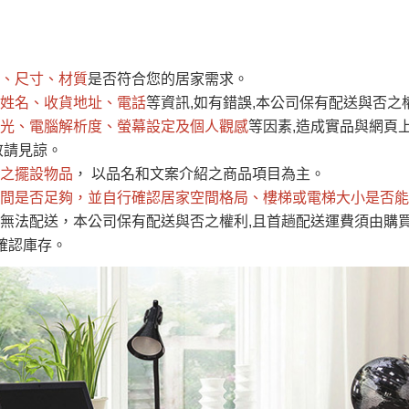
運 費 說 明
、尺寸、材質
是否符合您的居家需求。
網頁無法及時更新，如有需要購買商品，請於出發前來電或到「官方
姓名、收貨地址、電話
等資訊,如有錯誤,本公司保有配送與否之
全部
依評論高至低排列
依評論低至高排列
現貨」與 「金額」。
光、電腦解析度、螢幕設定及個人觀感
等因素,造成實品與網頁上
運送費用
異常，商家有權取消訂單。
部分網路商品恕無法更改原設計或
敬請見諒。
（請先
含例假日)，我們客服會與您電話聯絡或E-Mail通知確認訂單。
之擺設物品
， 以品名和文案介紹之商品項目為主。
間是否足夠
E →
@dershin
，並自行確認居家空間格局、
）
樓梯或電梯大小是否能
無法配送，本公司保有配送與否之權利,且首趟配送運費須由購
否現貨
，若未詢問下單後無現貨我們客服會再來電或E-Mail與您
確認庫存。
 L
ine ID →
@dershin
）
峨眉鄉、
至基隆，南至苗栗，偏遠地區恕無法提供運送 (詳見運送規章)
鄉、寶山
免 運 費
它地區暫不開放，如因特殊地型限制(山區、鄉、鎮、村)、樓梯
送，
本公司保有出貨的權利。
工作安全，賣家無提供吊掛服務，若需以吊車或其他的吊掛方式