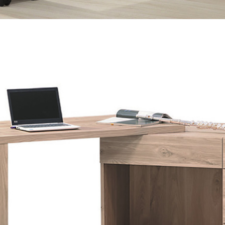
尺寸，大型物件因為人工丈量，難免會有些許誤差值(約正負0.5
需退換貨，請於收到貨7日內通知客服人員(Line@ ID：
@dersh
投、雲林、嘉義、台南、高雄、屏東、宜蘭、 花蓮、台東、金門
。鑑賞期間若發生非本司因素致使之汙損破壞，恕無法辦理退換
ershin
）
區固定每周(三)、(日)兩天收送貨，敬請見諒！
無維修服務，超過7日鑑賞期，商品使用年限，因客人使用習慣
損壞、零件短缺，則維修、搬運費用，需由消費者自行吸收(另事
修)。
賞期(注意:鑑賞期非試用期)，若非商品品質瑕疵問題於鑑賞期內
。
所及公開場合之商品則無享有商品一年保固之服務。
三日內完成付款，
交易恕不殺價，商品均已最低價格售出
，且在
佳、天候惡劣、過於偏遠之山區內等，或收貨地點搬運過於困難
成配送外，視狀況保有出貨的權利。
款或轉帳通知，商品將不予保留(訂單自動取消)。
，賣家無提供吊掛服務，若需以吊車或其他的吊掛方式吊運，費
收家具可聯絡當地請清潔隊回收,免付費清運專線：0800-085-7
的問題，並非一般快速到貨商品，無法指定特定時間送達，司機
以免浪費你的寶貴時間。