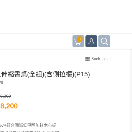
0
Back to list
伸縮書桌(全組)(含側拉櫃)(P15)
26
0,300
8,200
貼皮+符合國際低甲醛防蛀木心板