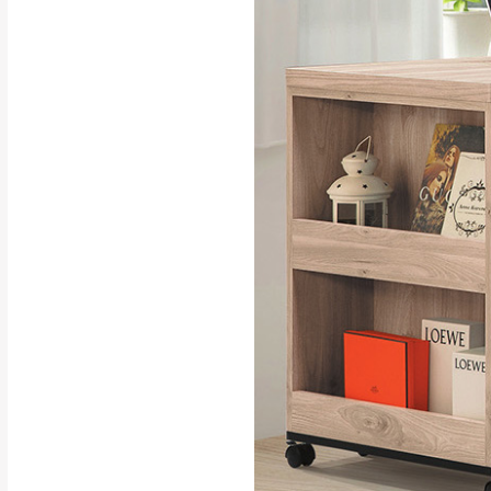
行支付。
新北
因大型傢俱有組
會再與您通知，
由於百貨公司配
基隆
發票寄送：
若您選擇三聯式或索取
送達，如遇國定假日將
苗栗
退換貨說明：
若收到不良品，
所有退回及換貨
品、附件、包裝
由於透過電腦螢
質感稍有不同，
是否合適)。