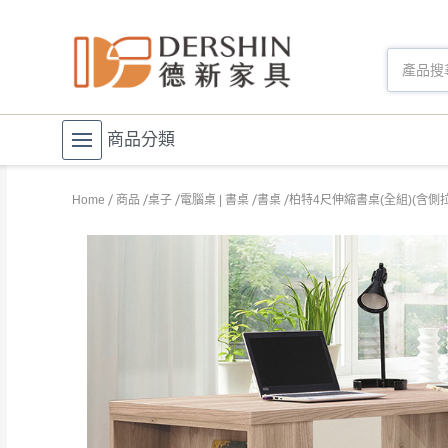
商品分類
Home
商品
桌子
電腦桌 | 書桌
書桌
柏特4尺伸縮書桌(全組)(含側拉櫃