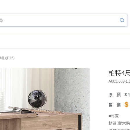
)(P15)
柏特4尺
A003.869-1.
原 價
$
1
$
售 價
■材質
材質:實木