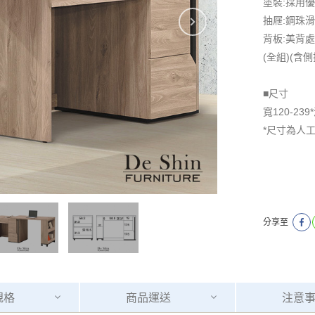
塗裝:採用
抽屜:鋼珠
背板:美背
(全組)(含側
■尺寸
寬120-239
*尺寸為人
分享至
規格
商品
運送
注意