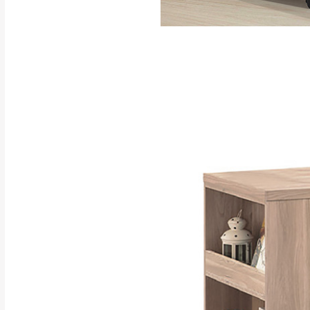
訂購前請確認商品
為主。
暫無配送地區
非因本公司問題而
：
彰化、南
（可於LINE線上詢問 →
狀態與完整包裝
@d
台北市、新北市地
本公司部份商品
加收說明
為因素導致商品
者同意將會進行維
到貨7日內為鑑
退貨運費。
如欲放置營業場
其它注意事項
▪️
訂單成立
時請儘速於
本司貨車運送如因路況不
請密切注意。
本公司除了盡最大努力完
▪️
三
日內若未接獲您的匯
保護物流人員的工作安全
▪️
無回收家具服務，若需回
因大型傢俱有組裝、配送
讓您不用整天在家等貨，