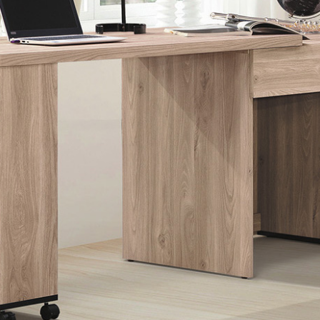
雙溪、
門、林口 
＊A108產品另收運費
裝、配送的問題，並非一般快速到貨商品，無法指定特定時間送
石碇、坪
讓你不用整天在家等貨，以節省您的寶貴時間。
送較為不易，故暫無法配送至百貨公司內部。
$ 9,000以上：免運費
$ 9,000以下：NT$500元
＊A108產品另收運費
兩聯式發票，發票將於商品完成出貨15個工作天另行寄出，另外約
$ 9,000以上：免運費
卓蘭鎮、
順延寄送。
$ 9,000以下：NT$500元
鄉
＊A108產品另收運費
請於到貨日起七日內通知本公司客服人員，我們將為您更換新品
配送天數：5~14天
之商品必須是全新狀態且完整包裝，床墊、床包、枕頭類產品需為
到貨時間：指定送貨日當天以電話聯絡確認
、廠商紙及所有附隨文件或資料之完整性)，若未依照上述方式處
幕選購商品，可能會因個人電腦螢幕的設定色差或解析度等因素，
｜周（一）配送部門固定公休無送貨｜
如因此而需退換貨，
需自付來回運費及人資成本
，請您訂購前詳
台北市、新北市地區固定每周(三)、(日)兩天收送貨