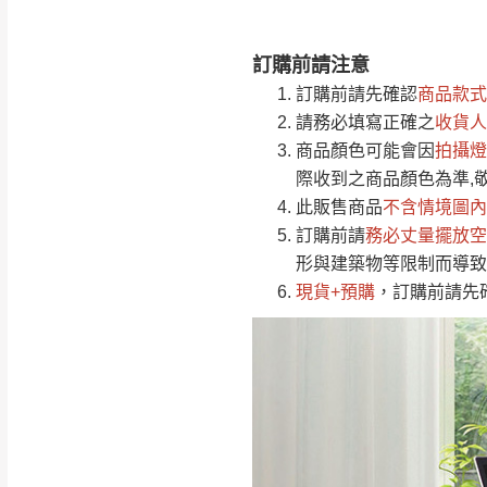
訂購前請注意
注意事項：
0
訂購前請先確認
商品款式
由於
品項繁多，
/5
請務必填寫正確之
收貨人
(0)筆
認商品是否有「
商品顏色可能會
因
拍攝燈
運送地
區
若商品價格或庫存有
際收到之商品顏色為準,
接單後二日內(不
此販售商品
不含情境圖內
訂購前請
（線上客
務必丈量擺放空
服 LIN
桃園
形與建築物等限制而導致
下單前先詢問是
現貨+預購
，訂購前請先
（洽詢方式請搜尋
運送範圍：限定北
新竹
配送範圍：
苗栗至基隆；其
台北
素，導致無法配
保護物流人員的