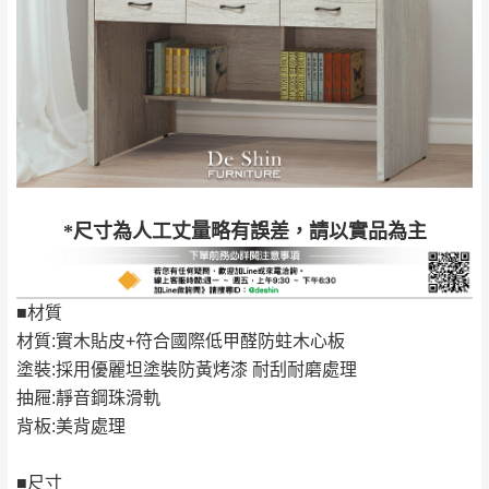
＊A108產品另收運費
地型限制(山區、鄉、鎮、村)、樓梯太小、無
里、新店山區、三
新北
法搬運上樓等因素，導致無法配送，
本公司
峽山區、石碇、坪
保有出貨的權利。
林、福隆、淡水山
保護物流人員的工作安全，賣家無提供吊掛
區、北投湖山路、
服務，若需以吊車或其他的吊掛方式吊運，
深坑山區
費用將由買方自行支付。
$ 9,000以上：免
因大型傢俱有組裝、配送的問題，並非一般
運費
快速到貨商品，無法指定特定時間送達，司
基隆
$ 9,000以下：
基隆山區
*尺寸為人工丈量略有誤差，請以實品為主
機當天到貨前皆會再與您通知，讓你不用整
NT$500元
天在家等貨，以節省您的寶貴時間。
＊A108產品另收運費
由於百貨公司配送較為不易，故暫無法配送
■材質
$ 9,000以上：免
至百貨公司內部。
卓蘭鎮、三灣、通
材質:實木貼皮+符合國際低甲醛防蛀木心板
運費
霄山區、西湖、泰
苗栗
塗裝:採用優麗坦塗裝防黃烤漆 耐刮耐磨處理
$ 9,000以下：
安鄉、大湖鄉、頭
發票寄送：
抽屜:靜音鋼珠滑軌
NT$500元
屋、獅潭鄉
若您選擇三聯式或索取兩聯式發票，發票將於商品
背板:美背處理
＊A108產品另收運費
完成出貨15個工作天另行寄出，另外約加上2~7個
工作天內送達，如遇國定假日將順延寄送。
■尺寸
配送天數：5~14天