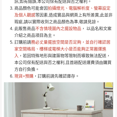
運送地
區
運送費用
訊,如有錯誤,本公司保有配送與否之權利。
「金額」。
（請先線上詢問 LINE
依評論低至高排列
只顯示附上圖片
商品顏色可能會
因
拍攝燈光、電腦解析度、螢幕設定
→
@dershin
）
若商品價格或庫存有異常，商家有權取消訂
及個人觀感
等因素,造成實品與網頁上有所差異,此並非
只顯示附上評論
瑕疵,請以實際收到之商品顏色為準,敬請見諒。
單。
部分網路商品恕無法更改原設計或客製，敬請
桃園
復興鄉
此販售商品
不含情境圖內之擺設物品
， 以品名和文案
見諒！
介紹之商品項目為主。
接單後二日內(不含例假日)，我們客服會與您
峨眉鄉、五峰鄉、
訂購前請
務必丈量擺放空間是否足夠
，並自行確認居
電話聯絡或E-Mail通知確認訂單。
橫山、北埔鄉、尖
家空間格局、
樓梯或電梯大小是否能夠正常搬運進
（線上客
服 LINE →
@dershin
）
石鄉、寶山鄉山
入
，若因特殊地形與建築物等限制而導致無法配送，
新竹
下單前先詢問是否現貨
，若未詢問下單後無
區、新埔山區、芎
本公司保有配送與否之權利,且首趟配送運費須由購買
現貨我們客服會再來電或E-Mail與您聯絡
林山區、關西 玉山
方自行負擔。
免 運
（洽詢方式請搜尋 L
ine ID →
@dershin
）
里
現貨+預購
，訂購前請先確認庫存。
費
運送範圍：限定北至基隆，南至苗栗，偏遠
地區恕無法提供運送 (詳見運送規章)。
台北
無
雙溪、貢寮、烏
配送範圍：
來、平溪、九份、
苗栗至基隆；其它地區暫不開放，如因特殊
石門、林口 下福