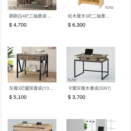
鋼刷白4尺三抽書桌下座(603)
松木實木3尺二抽書桌(含低書架)
$ 4,700
$ 6,300
灰橡3尺鐵架書桌(Y34-1)
卡爾灰橡木書桌(5007)
$ 5,100
$ 3,700