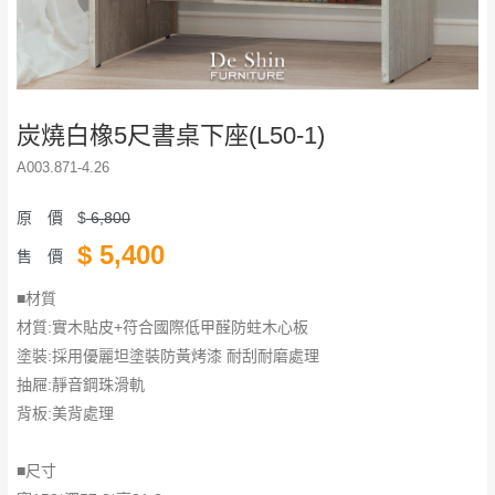
炭燒白橡5尺書桌下座(L50-1)
A003.871-4.26
原 價
$
6,800
$
5,400
售 價
■材質
材質:實木貼皮+符合國際低甲醛防蛀木心板
塗裝:採用優麗坦塗裝防黃烤漆 耐刮耐磨處理
抽屜:靜音鋼珠滑軌
背板:美背處理
■尺寸