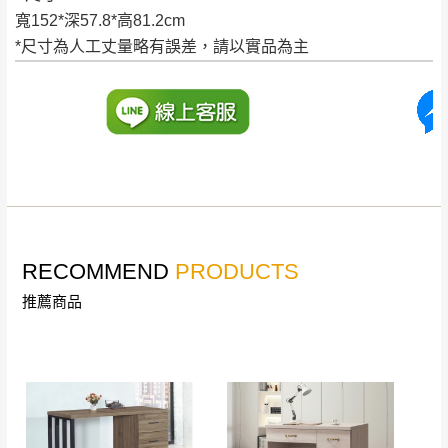
寬152*深57.8*高81.2cm
到貨時間：指定送貨日當天以電話聯絡確認
退換貨說明：
*尺寸為人工丈量略有誤差，請以實品為主
若收到不良品，請於到貨日起七日內通知本
｜周（一）配送部門固定公休無送貨｜
公司客服人員，我們將為您更換新品，運費
皆由本站負責，所有退回及換貨之商品必須
台北市、新北市地區固定每周(三)、(日)兩天收送貨
是全新狀態且完整包裝，床墊、床包、枕頭
類產品需為未拆封狀態(請保持商品、附件、
包裝、廠商紙及所有附隨文件或資料之完整
暫無配送地區
：
彰化、南投、雲林、嘉義、台南、高
性)，若未依照上述方式處理，恕無法接受退
雄、屏東、宜蘭、 花蓮、台東、金門、馬祖、澎湖地區
貨。
（可於LINE線上詢問 →
@dershin
）
RECOMMEND
PRODUCTS
由於透過電腦螢幕選購商品，可能會因個人
推薦商品
電腦螢幕的設定色差或解析度等因素， 與實
際商品的顏色、質感稍有不同，如因此而需
加收說明
退換貨，
需自付來回運費及人資成本
，請您
訂購前詳加確認。(包含商品尺寸是否合適)。
訂購前請確認商品尺寸，大型物件因為人工
丈量，難免會有些許誤差值(約正負0.5CM)
。