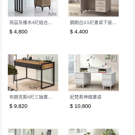
詳細尺寸以實品為主。
。
非因本公司問題而需退換貨，請於收到貨7日
芮茲灰橡木4尺組合書桌(241)
鋼刷白3.5尺書桌下座(600)
其它注意事項
內通知客服人員(Line@ ID：
@dershin
)
，並
本司貨車運送如因路況不佳、天候惡劣、過於偏遠之
須保持商品全新狀態與完整包裝。鑑賞期間
$ 4,800
$ 4,400
山區內等，或收貨地點搬運過於困難等因素，導致無
若發生非本司因素致使之汙損破壞，恕無法
法順利配送，本公司除了盡最大努力完成配送外，視
辦理退換貨。
狀況保有出貨的權利。
台北市、新北市地區固定每周(三)、(日)兩天
保護物流人員的工作安全，賣家無提供吊掛服務，若
收送貨，敬請見諒！
需以吊車或其他的吊掛方式吊運，費用將由買方自行
本公司部份商品無維修服務，超過7日鑑賞
支付。
期，商品使用年限，因客人使用習慣、居家
因大型傢俱有組裝、配送的問題，並非一般快速到貨
環境不同。若屬人為因素導致商品損壞、零
商品，無法指定特定時間送達，司機當天到貨前皆會
布朗克斯4尺三抽書桌(不含椅)
紀梵希伸縮書桌
件短缺，則維修、搬運費用，需由消費者自
再與您通知，讓您不用整天在家等貨，以免浪費你的
$ 9,820
$ 10,800
行吸收(另事先與消費者報價，消費者同意將
寶貴時間。
會進行維修)。
如遇自然災害、政府宣布之災害警報等不可抗力情
到貨7日內為鑑賞期(注意:鑑賞期非試用期)，
事，而危及運送人員輸送之安全，本司得視狀況延後
若非商品品質瑕疵問題於鑑賞期內退貨之情
或停止運送服務。