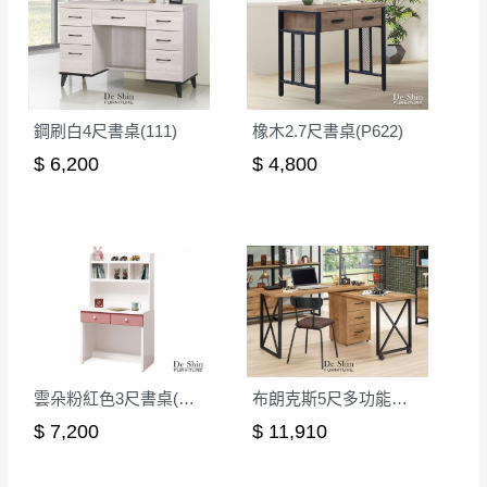
形，我們需酌收退貨運費。
百貨公司配送暫無法配合開店前、閉店後時段，並送
如欲放置營業場所及公開場合之商品則無享
至百貨公司卸貨區為限，恕無法送至指定樓面。
《 如
有商品一年保固之服務。
遇百貨周年慶期間，恕暫停百貨公司相關運送 》
無回收家具服務，若需回收家俱可聯絡當地請清潔隊
▪️
訂單成立
時請儘速於三日內完成付款，
交易恕不
鋼刷白4尺書桌(111)
橡木2.7尺書桌(P622)
回收,免付費清運專線：0800-085-717
殺價，商品均已最低價格售出
，且在特定時日會給
$ 6,200
$ 4,800
予折扣，請密切注意。
▪️
三
日內若未接獲您的匯款或轉帳通知，商品將不
予保留(訂單自動取消)。
▪️
無回收家具服務，若需回收家具可聯絡當地請清
潔隊回收,免付費清運專線：0800-085-717。
雲朵粉紅色3尺書桌(上+下)
布朗克斯5尺多功能旋轉桌
$ 7,200
$ 11,910