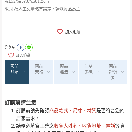
寬152*深57.8*高81.2cm
*尺寸為人工丈量略有誤差，請以實品為主
加入追蹤
分享至
加入追蹤
商品
商品
商品
注意
商品
介紹
規格
運送
事項
評價
(0)
訂購前請注意
0
注意事項：
/5
運 費 說 明
(0)筆
訂購前請先確認
商品款式、尺寸、材質
是否符合您的
由於
品項繁多，網頁無法及時更新，如有需
居家需求。
要購買商品，請於出發前來電或到「官方
請務必填寫正確之
收貨人姓名、收貨地址、電話
等資
全部
依評論高至低排列
偏遠地區
Line客服」來信確認商品是否有「現貨」與