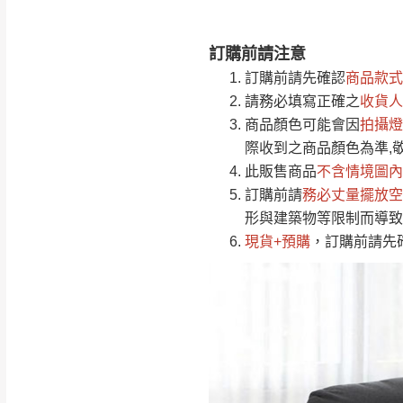
訂購前請注意
注意事項：
0
訂購前請先確認
商品款式
由於
品項繁多，
/5
請務必填寫正確之
收貨人
(0)筆
認商品是否有「
商品顏色可能會
因
拍攝燈
運送地
區
若商品價格或庫存有
際收到之商品顏色為準,
接單後二日內(不
此販售商品
不含情境圖內
訂購前請
（線上客
務必丈量擺放空
服 LIN
桃園
形與建築物等限制而導致
下單前先詢問是
現貨+預購
，訂購前請先
（洽詢方式請搜尋
運送範圍：限定北
新竹
配送範圍：
苗栗至基隆；其
台北
素，導致無法配
保護物流人員的