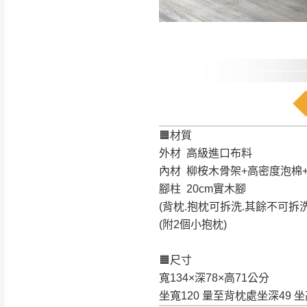
🟧材質
外材 高級進口布料
內材 柳桉木骨架+高密度泡棉+
腳柱 20cm實木腳
(背枕.抱枕可拆洗.其餘不可拆洗
(附2個小抱枕)
🟧尺寸
寬134×深78×高71公分
坐寬120 量至背枕處坐深49 坐