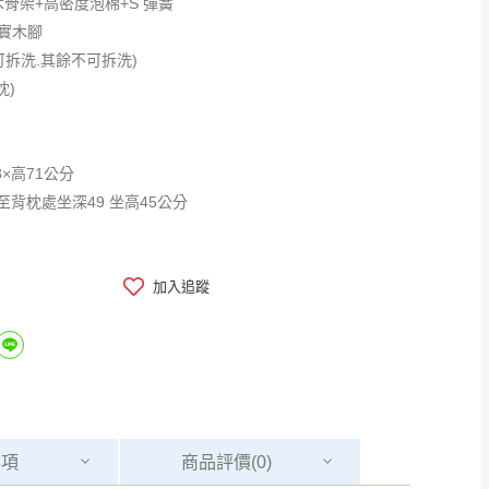
骨架+高密度泡棉+S 彈簧
m實木腳
可拆洗.其餘不可拆洗)
枕)
8×高71公分
量至背枕處坐深49 坐高45公分
加入追蹤
事項
商品
評價(0)