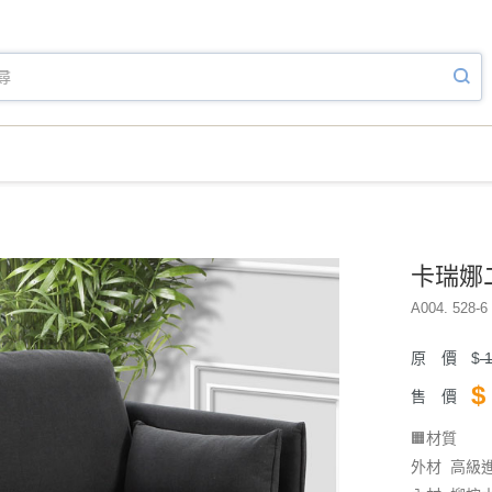
卡瑞娜二
A004. 528-6 
原 價
$
1
$
售 價
🟧材質
外材 高級