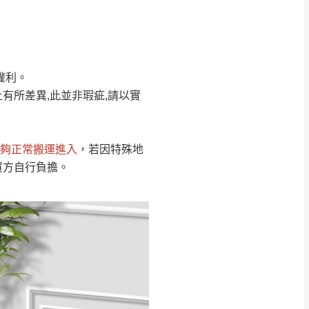
Line客服」來信確
權利。
只顯示附上圖片
只顯示附上評論
有所差異,此並非瑕疵,請以實
偏遠地區
客製，敬請見諒！
線上詢問 LINE →
@dershin
）
夠正常搬運進入
，若因特殊地
復興鄉
買方自行負擔。
聯絡
五峰鄉、橫山、北埔鄉、尖石
。
鄉山區、新埔山區、芎林山區、
關西 玉山里
太小、無法搬運上樓等因
無
吊運，費用將由買方自