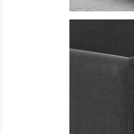
訂購前請確認商品
為主。
暫無配送地區
非因本公司問題而
：
彰化、南
（可於LINE線上詢問 →
狀態與完整包裝
@d
台北市、新北市地
本公司部份商品
加收說明
為因素導致商品
者同意將會進行維
到貨7日內為鑑
退貨運費。
如欲放置營業場
其它注意事項
▪️
訂單成立
時請儘速於
本司貨車運送如因路況不
請密切注意。
本公司除了盡最大努力完
▪️
三
日內若未接獲您的匯
保護物流人員的工作安全
▪️
無回收家具服務，若需回
因大型傢俱有組裝、配送
讓您不用整天在家等貨，