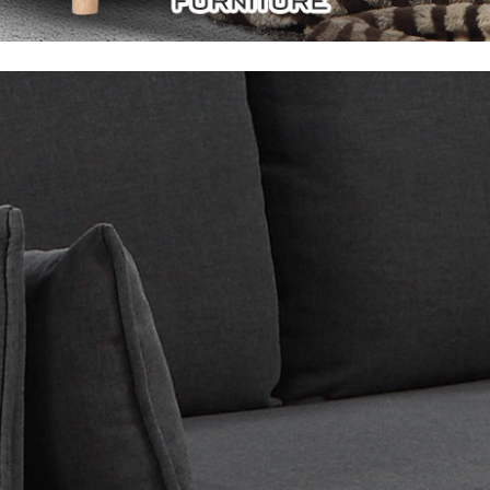
尺寸，大型物件因為人工丈量，難免會有些許誤差值(約正負0.5
需退換貨，請於收到貨7日內通知客服人員(Line@ ID：
@dersh
投、雲林、嘉義、台南、高雄、屏東、宜蘭、 花蓮、台東、金門
。鑑賞期間若發生非本司因素致使之汙損破壞，恕無法辦理退換
ershin
）
區固定每周(三)、(日)兩天收送貨，敬請見諒！
無維修服務，超過7日鑑賞期，商品使用年限，因客人使用習慣
損壞、零件短缺，則維修、搬運費用，需由消費者自行吸收(另事
修)。
賞期(注意:鑑賞期非試用期)，若非商品品質瑕疵問題於鑑賞期內
。
所及公開場合之商品則無享有商品一年保固之服務。
三日內完成付款，
交易恕不殺價，商品均已最低價格售出
，且在
佳、天候惡劣、過於偏遠之山區內等，或收貨地點搬運過於困難
成配送外，視狀況保有出貨的權利。
款或轉帳通知，商品將不予保留(訂單自動取消)。
，賣家無提供吊掛服務，若需以吊車或其他的吊掛方式吊運，費
收家具可聯絡當地請清潔隊回收,免付費清運專線：0800-085-7
的問題，並非一般快速到貨商品，無法指定特定時間送達，司機
以免浪費你的寶貴時間。