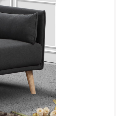
貢寮、烏來、平溪、九份、石
下福里、新店山區、三峽山區、
達，司機當天到貨前皆
林、福隆、淡水山區、北投湖山
路、深坑山區
基隆山區
加上2~7個工作天內
三灣、通霄山區、西湖、泰安
、大湖鄉、頭屋、獅潭鄉
，運費皆由本站負責，
未拆封狀態(請保持商
理，恕無法接受退貨。
 與實際商品的顏色、
加確認。(包含商品尺寸