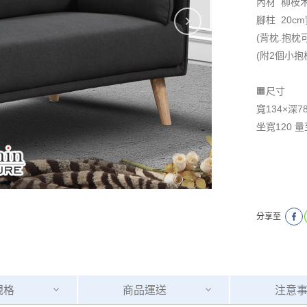
內材 柳桉木
腳柱 20c
(背枕.抱枕
(附2個小抱
🟧尺寸
寬134×深7
坐寬120 
分享至
規格
商品
運送
注意