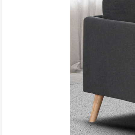
行支付。
新北
因大型傢俱有組
會再與您通知，
由於百貨公司配
基隆
發票寄送：
若您選擇三聯式或索取
送達，如遇國定假日將
苗栗
退換貨說明：
若收到不良品，
所有退回及換貨
品、附件、包裝
由於透過電腦螢
質感稍有不同，
是否合適)。