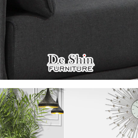
之災害警報等不可抗力情事，而危及運送人員輸送之安全，本司
開店前、閉店後時段，並送至百貨公司卸貨區為限，恕無法送至
關運送 》
家俱可聯絡當地請清潔隊回收,免付費清運專線：0800-085-71