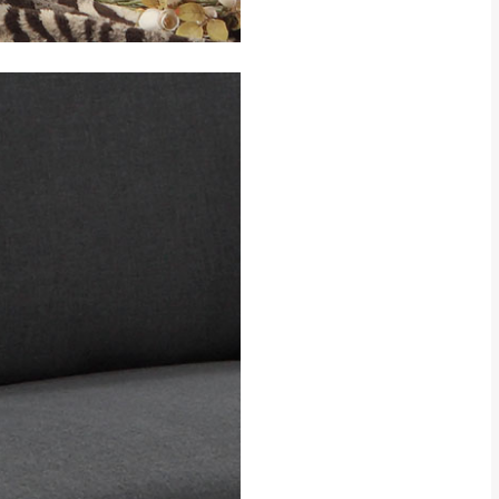
CM) 詳細尺寸以實品
in
)
，並須保持商品全新
、馬祖、澎湖地區
貨。
、居家環境不同。若屬人
先與消費者報價，消費
。
退貨之情形，我們需酌收
特定時日會給予折扣，
等因素，導致無法順利配送，
用將由買方自行支付。
17。
當天到貨前皆會再與您通知，