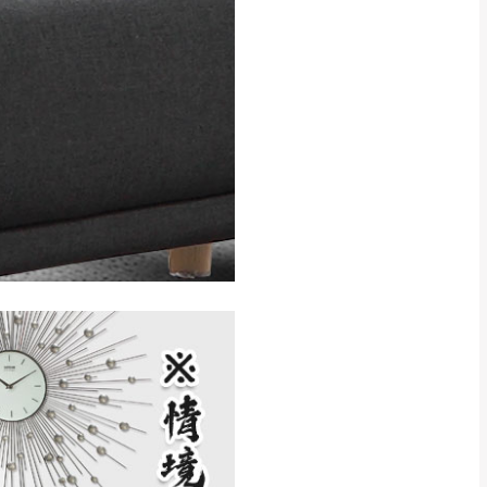
得視狀況延後或停止運送服
指定樓面。
《 如遇百貨周年慶
7