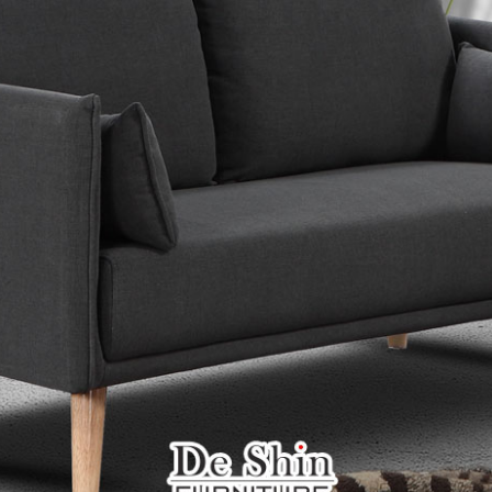
雙溪、
門、林口 
＊A108產品另收運費
裝、配送的問題，並非一般快速到貨商品，無法指定特定時間送
石碇、坪
讓你不用整天在家等貨，以節省您的寶貴時間。
送較為不易，故暫無法配送至百貨公司內部。
$ 9,000以上：免運費
$ 9,000以下：NT$500元
＊A108產品另收運費
兩聯式發票，發票將於商品完成出貨15個工作天另行寄出，另外約
$ 9,000以上：免運費
卓蘭鎮、
順延寄送。
$ 9,000以下：NT$500元
鄉
＊A108產品另收運費
請於到貨日起七日內通知本公司客服人員，我們將為您更換新品
配送天數：5~14天
之商品必須是全新狀態且完整包裝，床墊、床包、枕頭類產品需為
到貨時間：指定送貨日當天以電話聯絡確認
、廠商紙及所有附隨文件或資料之完整性)，若未依照上述方式處
幕選購商品，可能會因個人電腦螢幕的設定色差或解析度等因素，
｜周（一）配送部門固定公休無送貨｜
如因此而需退換貨，
需自付來回運費及人資成本
，請您訂購前詳
台北市、新北市地區固定每周(三)、(日)兩天收送貨