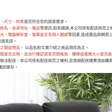
運 費 說 明
、尺寸、材質
是否符合您的居家需求。
網頁無法及時更新，如有需要購買商品，請於出發前來電或到「官方
姓名、收貨地址、電話
等資訊,如有錯誤,本公司保有配送與否之
全部
依評論高至低排列
依評論低至高排列
現貨」與 「金額」。
光、電腦解析度、螢幕設定及個人觀感
等因素,造成實品與網頁上
運送費用
異常，商家有權取消訂單。
部分網路商品恕無法更改原設計或
敬請見諒。
（請先
含例假日)，我們客服會與您電話聯絡或E-Mail通知確認訂單。
之擺設物品
， 以品名和文案介紹之商品項目為主。
間是否足夠
E →
@dershin
，並自行確認居家空間格局、
）
樓梯或電梯大小是否能
無法配送，本公司保有配送與否之權利,且首趟配送運費須由購
否現貨
，若未詢問下單後無現貨我們客服會再來電或E-Mail與您
確認庫存。
 L
ine ID →
@dershin
）
峨眉鄉、
至基隆，南至苗栗，偏遠地區恕無法提供運送 (詳見運送規章)
鄉、寶山
免 運 費
它地區暫不開放，如因特殊地型限制(山區、鄉、鎮、村)、樓梯
送，
本公司保有出貨的權利。
工作安全，賣家無提供吊掛服務，若需以吊車或其他的吊掛方式