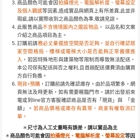
丈量，難免會有些許誤差值(約正負0.5CM)
介紹之商品項目為主。
商品顏色可能會因
拍攝燈光、電腦解析度、螢幕設定
。
訂購前請
務必丈量擺放空間是否足夠，並自行確認居
詳細尺寸以實品為主。
及個人觀感
等因素,造成實品與網頁上有所差異,此並非
。
家空間格局、樓梯或電梯大小是否能夠正常搬運進
瑕疵,請以實際收到之商品顏色為準,敬請見諒。
非因本公司問題而需退換貨，請於收到貨7日
入
，若因特殊地形與建築物等限制而導致無法配送，
此販售商品
不含情境圖內之擺設物品
， 以品名和文案
其它注意事項
內通知客服人員(Line@ ID：
@dershin
)
，並
本公司保有配送與否之權利,且首趟配送運費須由購買
介紹之商品項目為主。
本司貨車運送如因路況不佳、天候惡劣、過於偏遠之
須保持商品全新狀態與完整包裝。鑑賞期間
方自行負擔。
訂購前請
務必丈量擺放空間是否足夠，並自行確認居
山區內等，或收貨地點搬運過於困難等因素，導致無
若發生非本司因素致使之汙損破壞，恕無法
現貨+預購
，訂購前請先確認庫存。由於品項繁多，網
家空間格局、樓梯或電梯大小是否能夠正常搬運進
法順利配送，本公司除了盡最大努力完成配送外，視
辦理退換貨。
頁無法及時更新，如有需要親臨門市，請於出發前來
入
，若因特殊地形與建築物等限制而導致無法配送，
狀況保有出貨的權利。
台北市、新北市地區固定每周(三)、(日)兩天
電或到line官方客服確認商品是否有「現貨」與 「金
本公司保有配送與否之權利,且首趟配送運費須由購買
保護物流人員的工作安全，賣家無提供吊掛服務，若
收送貨，敬請見諒！
額」。
若商品價格或庫存有異常，商家有權取消訂
方自行負擔。
需以吊車或其他的吊掛方式吊運，費用將由買方自行
本公司部份商品無維修服務，超過7日鑑賞
單。
現貨+預購
，訂購前請先確認庫存。由於品項繁多，網
支付。
期，商品使用年限，因客人使用習慣、居家
頁無法及時更新，如有需要親臨門市，請於出發前來
因大型傢俱有組裝、配送的問題，並非一般快速到貨
尺寸為人工丈量略有誤差，請以實品為主
環境不同。若屬人為因素導致商品損壞、零
電或到line官方客服確認商品是否有「現貨」與 「金
商品，無法指定特定時間送達，司機當天到貨前皆會
商品顏色可能會因
拍攝燈光、電腦解析度、螢幕設定
等因
件短缺，則維修、搬運費用，需由消費者自
額」。
若商品價格或庫存有異常，商家有權取消訂
再與您通知，讓您不用整天在家等貨，以免浪費你的
素,造成實品與網頁上有所差異
行吸收(另事先與消費者報價，消費者同意將
單。
寶貴時間。
會進行維修)。
如遇自然災害、政府宣布之災害警報等不可抗力情
\ 歡迎您至德新門市體驗更安心 /
＊
尺寸為人工丈量略有誤差，請以實品為主
到貨7日內為鑑賞期(注意:鑑賞期非試用期)，
事，而危及運送人員輸送之安全，本司得視狀況延後
門市營業時間｜週一至週日 9:30 - 21:30
＊
商品顏色可能會因
拍攝燈光、電腦解析度、螢幕設定
等因
若非商品品質瑕疵問題於鑑賞期內退貨之情