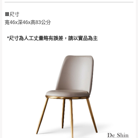
偏遠地區
Line客服」來信確認商品是否有「現貨」與
運送地
區
運送費用
「金額」。
（請先線上詢問 LINE
依評論低至高排列
只顯示附上圖片
🟧尺寸
→
@dershin
）
若商品價格或庫存有異常，商家有權取消訂
寬46x深46x高83公分
只顯示附上評論
單。
部分網路商品恕無法更改原設計或客製，敬請
桃園
復興鄉
*尺寸為人工丈量略有誤差，請以實品為主
見諒！
接單後二日內(不含例假日)，我們客服會與您
峨眉鄉、五峰鄉、
電話聯絡或E-Mail通知確認訂單。
橫山、北埔鄉、尖
（線上客
服 LINE →
@dershin
）
石鄉、寶山鄉山
新竹
下單前先詢問是否現貨
，若未詢問下單後無
區、新埔山區、芎
現貨我們客服會再來電或E-Mail與您聯絡
林山區、關西 玉山
免 運
（洽詢方式請搜尋 L
ine ID →
@dershin
）
里
費
運送範圍：限定北至基隆，南至苗栗，偏遠
地區恕無法提供運送 (詳見運送規章)。
台北
無
雙溪、貢寮、烏
配送範圍：
來、平溪、九份、
苗栗至基隆；其它地區暫不開放，如因特殊