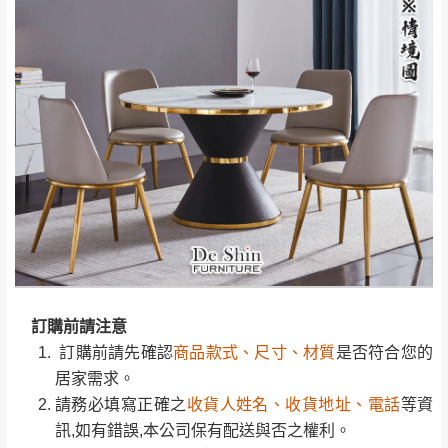
工作天內送達，如遇國定假日將順延寄送。
配送天數：5~14天
到貨時間：指定送貨日當天以電話聯絡確認
退換貨說明：
若收到不良品，請於到貨日起七日內通知本
｜周（一）配送部門固定公休無送貨｜
公司客服人員，我們將為您更換新品，運費
皆由本站負責，所有退回及換貨之商品必須
台北市、新北市地區固定每周(三)、(日)兩天收送貨
是全新狀態且完整包裝，床墊、床包、枕頭
類產品需為未拆封狀態(請保持商品、附件、
包裝、廠商紙及所有附隨文件或資料之完整
暫無配送地區
：
彰化、南投、雲林、嘉義、台南、高
性)，若未依照上述方式處理，恕無法接受退
訂購前請先確認
商品款式、尺寸、材質
是否符合您的
雄、屏東、宜蘭、 花蓮、台東、金門、馬祖、澎湖地區
貨。
居家需求。
（可於LINE線上詢問 →
@dershin
）
由於透過電腦螢幕選購商品，可能會因個人
請務必填寫正確之
收貨人姓名、收貨地址、電話
等資
電腦螢幕的設定色差或解析度等因素， 與實
訊,如有錯誤,本公司保有配送與否之權利。
訂購前請注意
際商品的顏色、質感稍有不同，如因此而需
商品顏色可能會因
拍攝燈光、電腦解析度、螢幕設定
加收說明
訂購前請先確認
商品款式、尺寸、材質
是否符合您的
退換貨，
需自付來回運費及人資成本
，請您
及個人觀感
等因素,造成實品與網頁上有所差異,此並非
居家需求。
訂購前詳加確認。(包含商品尺寸是否合適)。
瑕疵,請以實際收到之商品顏色為準,敬請見諒。
請務必填寫正確之
收貨人姓名、收貨地址、電話
等資
訂購前請確認商品尺寸，大型物件因為人工
此販售商品
不含情境圖內之擺設物品
， 以品名和文案
訊,如有錯誤,本公司保有配送與否之權利。