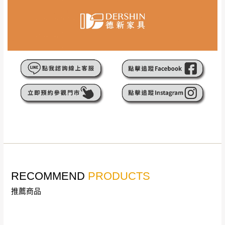
▼
若您有任何疑問，歡迎加Line或來電洽詢
▼
點選
前往Line做詢問 ⮕ LINE ID：＠dershin
訂購前請先確認
商品款式、尺寸、材質
是否符合您的
RECOMMEND
居家需求。
PRODUCTS
請務必填寫正確之
收貨人姓名、收貨地址、電話
等資
推薦商品
訊,如有錯誤,本公司保有配送與否之權利。
商品顏色可能會因
拍攝燈光、電腦解析度、螢幕設定