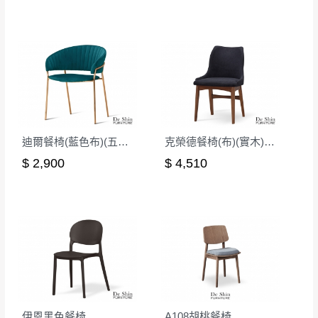
\ 歡迎您至德新門市體驗更安心 /
門市營業時間｜週一至週日 9:30 - 21:30
線上客服時間｜週一至週五 9:30 - 18:30
▼
若您有任何疑問，歡迎加Line或來電洽詢
▼
點選
前往Line做詢問 ⮕ LINE ID：＠dershin
迪爾餐椅(藍色布)(五金腳)(A7125)
克榮德餐椅(布)(實木)(MI-713)
$ 2,900
$ 4,510
伊恩黑色餐椅
A108胡桃餐椅