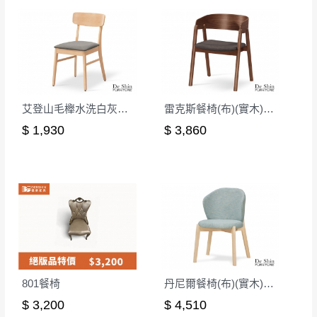
及個人觀感
等因素,造成實品與網頁上有所差異,此並非
瑕疵,請以實際收到之商品顏色為準,敬請見諒。
此販售商品
不含情境圖內之擺設物品
， 以品名和文案
介紹之商品項目為主。
訂購前請
務必丈量擺放空間是否足夠，並自行確認居
家空間格局、樓梯或電梯大小是否能夠正常搬運進
艾登山毛櫸水洗白灰布餐椅(2286)
雷克斯餐椅(布)(實木)(MI-744-1)
入
，若因特殊地形與建築物等限制而導致無法配送，
$ 1,930
$ 3,860
本公司保有配送與否之權利,且首趟配送運費須由購買
方自行負擔。
現貨+預購
，訂購前請先確認庫存。由於品項繁多，網
頁無法及時更新，如有需要親臨門市，請於出發前來
電或到line官方客服確認商品是否有「現貨」與 「金
額」。
若商品價格或庫存有異常，商家有權取消訂
單。
尺寸為人工丈量略有誤差，請以實品為主
801餐椅
丹尼爾餐椅(布)(實木)(洗白色)(MI-728)
商品顏色可能會因
拍攝燈光、電腦解析度、螢幕設定
等因
素,造成實品與網頁上有所差異
$ 3,200
$ 4,510