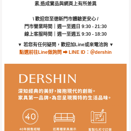
或停止運送服務。
線上客服時間｜週一至週五 9:30 - 18:30
素,造成實品與網頁上有所差異
形，我們需酌收退貨運費。
百貨公司配送暫無法配合開店前、閉店後時段，並送
▼
若您有任何疑問，歡迎加Line或來電洽詢
▼
如欲放置營業場所及公開場合之商品則無享
至百貨公司卸貨區為限，恕無法送至指定樓面。
《 如
\ 歡迎您至德新門市體驗更安心 /
點選
前往Line做詢問 ⮕ LINE ID：＠dershin
有商品一年保固之服務。
遇百貨周年慶期間，恕暫停百貨公司相關運送 》
門市營業時間｜週一至週日 9:30 - 21:30
無回收家具服務，若需回收家俱可聯絡當地請清潔隊
線上客服時間｜週一至週五 9:30 - 18:30
▪️
訂單成立
時請儘速於三日內完成付款，
交易恕不
回收,免付費清運專線：0800-085-717
殺價，商品均已最低價格售出
，且在特定時日會給
▼
若您有任何疑問，歡迎加Line或來電洽詢
▼
予折扣，請密切注意。
點選
前往Line做詢問 ⮕ LINE ID：＠dershin
▪️
三
日內若未接獲您的匯款或轉帳通知，商品將不
訂購前請先確認
商品款式、尺寸、材質
是否符合您的
予保留(訂單自動取消)。
居家需求。
▪️
無回收家具服務，若需回收家具可聯絡當地請清
請務必填寫正確之
收貨人姓名、收貨地址、電話
等資
潔隊回收,免付費清運專線：0800-085-717。
訊,如有錯誤,本公司保有配送與否之權利。
商品顏色可能會因
拍攝燈光、電腦解析度、螢幕設定
及個人觀感
等因素,造成實品與網頁上有所差異,此並非
瑕疵,請以實際收到之商品顏色為準,敬請見諒。
此販售商品
不含情境圖內之擺設物品
， 以品名和文案
介紹之商品項目為主。