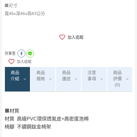
🟧尺寸
寬46x深46x高83公分
加入追蹤
分享至
加入追蹤
商品
商品
商品
注意
商品
介紹
規格
運送
事項
評價
(0)
🟧材質
0
注意事項：
/5
運 費 說 明
(0)筆
材質 高級PVC環保透氣皮+高密度泡棉
由於
品項繁多，網頁無法及時更新，如有需
椅腳 不鏽鋼鈦金椅架
要購買商品，請於出發前來電或到「官方
全部
依評論高至低排列