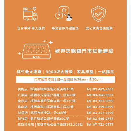
訂購前請
務必丈量擺放空間是否足夠，並自行確認居
家空間格局、樓梯或電梯大小是否能夠正常搬運進
入
，若因特殊地形與建築物等限制而導致無法配送，
本公司保有配送與否之權利,且首趟配送運費須由購買
方自行負擔。
現貨+預購
，訂購前請先確認庫存。由於品項繁多，網
頁無法及時更新，如有需要親臨門市，請於出發前來
電或到line官方客服確認商品是否有「現貨」與 「金
額」。
若商品價格或庫存有異常，商家有權取消訂
單。
尺寸為人工丈量略有誤差，請以實品為主
商品顏色可能會因
拍攝燈光、電腦解析度、螢幕設定
等因
素,造成實品與網頁上有所差異
\ 歡迎您至德新門市體驗更安心 /
門市營業時間｜週一至週日 9:30 - 21:30
線上客服時間｜週一至週五 9:30 - 18:30