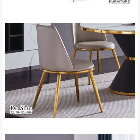
石門、林口 下福
＊A108產品另收運費
地型限制(山區、鄉、鎮、村)、樓梯太小、無
里、新店山區、三
新北
法搬運上樓等因素，導致無法配送，
本公司
峽山區、石碇、坪
保有出貨的權利。
林、福隆、淡水山
保護物流人員的工作安全，賣家無提供吊掛
區、北投湖山路、
服務，若需以吊車或其他的吊掛方式吊運，
深坑山區
費用將由買方自行支付。
$ 9,000以上：免
因大型傢俱有組裝、配送的問題，並非一般
運費
快速到貨商品，無法指定特定時間送達，司
基隆
$ 9,000以下：
基隆山區
機當天到貨前皆會再與您通知，讓你不用整
NT$500元
天在家等貨，以節省您的寶貴時間。
＊A108產品另收運費
由於百貨公司配送較為不易，故暫無法配送
$ 9,000以上：免
至百貨公司內部。
卓蘭鎮、三灣、通
運費
霄山區、西湖、泰
苗栗
$ 9,000以下：
安鄉、大湖鄉、頭
發票寄送：
NT$500元
屋、獅潭鄉
若您選擇三聯式或索取兩聯式發票，發票將於商品
＊A108產品另收運費
完成出貨15個工作天另行寄出，另外約加上2~7個