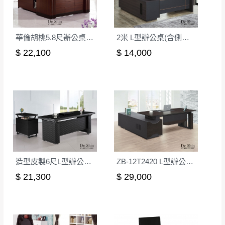
詳細尺寸以實品為主。
。
非因本公司問題而需退換貨，請於收到貨7日
華倫胡桃5.8尺辦公桌(全組)
2米 L型辦公桌(含側櫃)(YF221)
其它注意事項
內通知客服人員(Line@ ID：
@dershin
)
，並
本司貨車運送如因路況不佳、天候惡劣、過於偏遠之
須保持商品全新狀態與完整包裝。鑑賞期間
$ 22,100
$ 14,000
山區內等，或收貨地點搬運過於困難等因素，導致無
若發生非本司因素致使之汙損破壞，恕無法
法順利配送，本公司除了盡最大努力完成配送外，視
辦理退換貨。
狀況保有出貨的權利。
台北市、新北市地區固定每周(三)、(日)兩天
保護物流人員的工作安全，賣家無提供吊掛服務，若
收送貨，敬請見諒！
需以吊車或其他的吊掛方式吊運，費用將由買方自行
本公司部份商品無維修服務，超過7日鑑賞
支付。
期，商品使用年限，因客人使用習慣、居家
因大型傢俱有組裝、配送的問題，並非一般快速到貨
環境不同。若屬人為因素導致商品損壞、零
商品，無法指定特定時間送達，司機當天到貨前皆會
造型皮製6尺L型辦公桌組(JB015)
ZB-12T2420 L型辦公桌+側櫃
件短缺，則維修、搬運費用，需由消費者自
再與您通知，讓您不用整天在家等貨，以免浪費你的
$ 21,300
$ 29,000
行吸收(另事先與消費者報價，消費者同意將
寶貴時間。
會進行維修)。
如遇自然災害、政府宣布之災害警報等不可抗力情
到貨7日內為鑑賞期(注意:鑑賞期非試用期)，
事，而危及運送人員輸送之安全，本司得視狀況延後
若非商品品質瑕疵問題於鑑賞期內退貨之情
或停止運送服務。