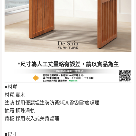
＊A108產品另收運費
地型限制(山區、鄉、鎮、村)、樓梯太小、無
里、新店山區、三
新北
法搬運上樓等因素，導致無法配送，
本公司
峽山區、石碇、坪
保有出貨的權利。
林、福隆、淡水山
保護物流人員的工作安全，賣家無提供吊掛
區、北投湖山路、
服務，若需以吊車或其他的吊掛方式吊運，
深坑山區
費用將由買方自行支付。
$ 9,000以上：免
因大型傢俱有組裝、配送的問題，並非一般
運費
快速到貨商品，無法指定特定時間送達，司
基隆
$ 9,000以下：
基隆山區
*尺寸為人工丈量略有誤差，請以實品為主
機當天到貨前皆會再與您通知，讓你不用整
NT$500元
天在家等貨，以節省您的寶貴時間。
＊A108產品另收運費
由於百貨公司配送較為不易，故暫無法配送
■材質
$ 9,000以上：免
至百貨公司內部。
卓蘭鎮、三灣、通
材質:實木
運費
霄山區、西湖、泰
苗栗
塗裝:採用優麗坦塗裝防黃烤漆 耐刮耐磨處理
$ 9,000以下：
安鄉、大湖鄉、頭
發票寄送：
抽屜:鋼珠滑軌
NT$500元
屋、獅潭鄉
若您選擇三聯式或索取兩聯式發票，發票將於商品
背板:採用崁入式美背處理
＊A108產品另收運費
完成出貨15個工作天另行寄出，另外約加上2~7個
工作天內送達，如遇國定假日將順延寄送。
■尺寸
配送天數：5~14天