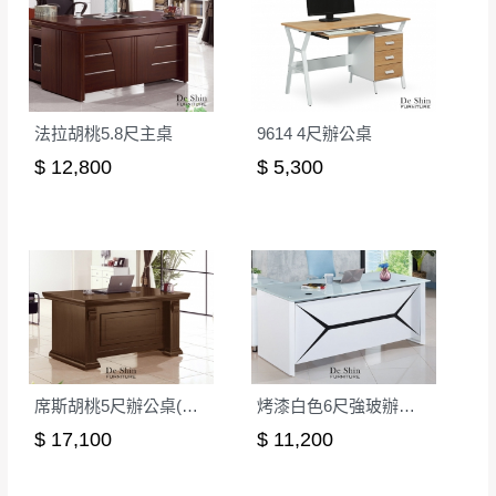
形，我們需酌收退貨運費。
百貨公司配送暫無法配合開店前、閉店後時段，並送
如欲放置營業場所及公開場合之商品則無享
至百貨公司卸貨區為限，恕無法送至指定樓面。
《 如
有商品一年保固之服務。
遇百貨周年慶期間，恕暫停百貨公司相關運送 》
無回收家具服務，若需回收家俱可聯絡當地請清潔隊
▪️
訂單成立
時請儘速於三日內完成付款，
交易恕不
法拉胡桃5.8尺主桌
9614 4尺辦公桌
回收,免付費清運專線：0800-085-717
殺價，商品均已最低價格售出
，且在特定時日會給
$ 12,800
$ 5,300
予折扣，請密切注意。
▪️
三
日內若未接獲您的匯款或轉帳通知，商品將不
予保留(訂單自動取消)。
▪️
無回收家具服務，若需回收家具可聯絡當地請清
潔隊回收,免付費清運專線：0800-085-717。
席斯胡桃5尺辦公桌(全組)
烤漆白色6尺強玻辦公主桌(TG2010)
$ 17,100
$ 11,200