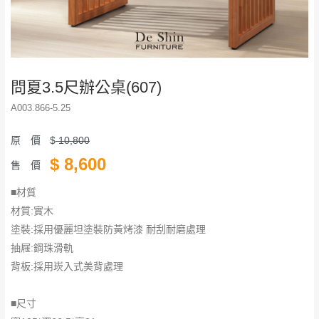
問夏3.5尺辦公桌(607)
A003.866-5.25
原 價
$
10,800
$
8,600
售 價
■材質
材質:實木
塗裝:採用優麗坦塗裝防黃烤漆 耐刮耐磨處理
抽屜:鋼珠滑軌
背板:採用崁入式美背處理
■尺寸