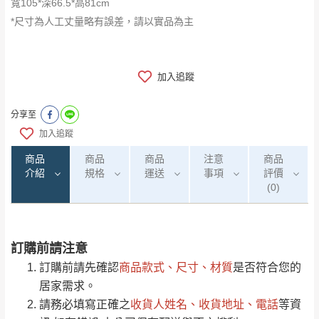
寬105*深66.5*高81cm
*尺寸為人工丈量略有誤差，請以實品為主
加入追蹤
分享至
加入追蹤
商品
商品
商品
注意
商品
介紹
規格
運送
事項
評價
(0)
訂購前請注意
0
注意事項：
/5
運 費 說 明
(0)筆
訂購前請先確認
商品款式、尺寸、材質
是否符合您的
由於
品項繁多，網頁無法及時更新，如有需
居家需求。
要購買商品，請於出發前來電或到「官方
請務必填寫正確之
收貨人姓名、收貨地址、電話
等資
全部
依評論高至低排列
偏遠地區
Line客服」來信確認商品是否有「現貨」與