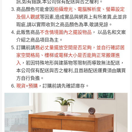
運送地
區
運送費用
訊,如有錯誤,本公司保有配送與否之權利。
「金額」。
（請先線上詢問 LINE
依評論低至高排列
只顯示附上圖片
商品顏色可能會
因
拍攝燈光、電腦解析度、螢幕設定
→
@dershin
）
若商品價格或庫存有異常，商家有權取消訂
及個人觀感
等因素,造成實品與網頁上有所差異,此並非
只顯示附上評論
瑕疵,請以實際收到之商品顏色為準,敬請見諒。
單。
部分網路商品恕無法更改原設計或客製，敬請
桃園
復興鄉
此販售商品
不含情境圖內之擺設物品
， 以品名和文案
見諒！
介紹之商品項目為主。
接單後二日內(不含例假日)，我們客服會與您
峨眉鄉、五峰鄉、
訂購前請
務必丈量擺放空間是否足夠
，並自行確認居
電話聯絡或E-Mail通知確認訂單。
橫山、北埔鄉、尖
家空間格局、
樓梯或電梯大小是否能夠正常搬運進
（線上客
服 LINE →
@dershin
）
石鄉、寶山鄉山
入
，若因特殊地形與建築物等限制而導致無法配送，
新竹
下單前先詢問是否現貨
，若未詢問下單後無
區、新埔山區、芎
本公司保有配送與否之權利,且首趟配送運費須由購買
現貨我們客服會再來電或E-Mail與您聯絡
林山區、關西 玉山
方自行負擔。
免 運
（洽詢方式請搜尋 L
ine ID →
@dershin
）
里
現貨+預購
，訂購前請先確認庫存。
費
運送範圍：限定北至基隆，南至苗栗，偏遠
地區恕無法提供運送 (詳見運送規章)。
台北
無
雙溪、貢寮、烏
配送範圍：
來、平溪、九份、
苗栗至基隆；其它地區暫不開放，如因特殊
石門、林口 下福