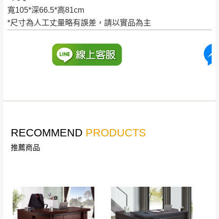
寬105*深66.5*高81cm
到貨時間：指定送貨日當天以電話聯絡確認
退換貨說明：
*尺寸為人工丈量略有誤差，請以實品為主
若收到不良品，請於到貨日起七日內通知本
｜周（一）配送部門固定公休無送貨｜
公司客服人員，我們將為您更換新品，運費
皆由本站負責，所有退回及換貨之商品必須
台北市、新北市地區固定每周(三)、(日)兩天收送貨
是全新狀態且完整包裝，床墊、床包、枕頭
類產品需為未拆封狀態(請保持商品、附件、
包裝、廠商紙及所有附隨文件或資料之完整
暫無配送地區
：
彰化、南投、雲林、嘉義、台南、高
性)，若未依照上述方式處理，恕無法接受退
雄、屏東、宜蘭、 花蓮、台東、金門、馬祖、澎湖地區
貨。
（可於LINE線上詢問 →
@dershin
）
RECOMMEND
PRODUCTS
由於透過電腦螢幕選購商品，可能會因個人
推薦商品
電腦螢幕的設定色差或解析度等因素， 與實
際商品的顏色、質感稍有不同，如因此而需
加收說明
退換貨，
需自付來回運費及人資成本
，請您
訂購前詳加確認。(包含商品尺寸是否合適)。
訂購前請確認商品尺寸，大型物件因為人工
丈量，難免會有些許誤差值(約正負0.5CM)
。