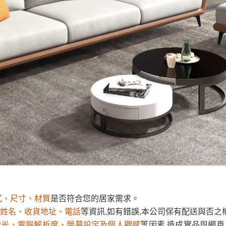
之災害警報等不可抗力情事，而危及運送人員輸送之安全，本司
開店前、閉店後時段，並送至百貨公司卸貨區為限，恕無法送至
關運送 》
家俱可聯絡當地請清潔隊回收,免付費清運專線：0800-085-71
式、尺寸、材質
是否符合您的居家需求。
姓名、收貨地址、電話
等資訊,如有錯誤,本公司保有配送與否之
燈光、電腦解析度、螢幕設定及個人觀感
等因素,造成實品與網頁
式、尺寸、材質
是否符合您的居家需求。
敬請見諒。
姓名、收貨地址、電話
等資訊,如有錯誤,本公司保有配送與否之
之擺設物品
， 以品名和文案介紹之商品項目為主。
燈光、電腦解析度、螢幕設定及個人觀感
等因素,造成實品與網頁
空間是否足夠，並自行確認居家空間格局、樓梯或電梯大小是否
敬請見諒。
無法配送，本公司保有配送與否之權利,且首趟配送運費須由購
之擺設物品
， 以品名和文案介紹之商品項目為主。
確認庫存。由於品項繁多，網頁無法及時更新，如有需要親臨門市
空間是否足夠，並自行確認居家空間格局、樓梯或電梯大小是否
式、尺寸、材質
是否符合您的居家需求。
現貨」與 「金額」。
若商品價格或庫存有異常，商家有權取消
無法配送，本公司保有配送與否之權利,且首趟配送運費須由購
姓名、收貨地址、電話
等資訊,如有錯誤,本公司保有配送與否之
確認庫存。由於品項繁多，網頁無法及時更新，如有需要親臨門市
燈光、電腦解析度、螢幕設定及個人觀感
等因素,造成實品與網頁