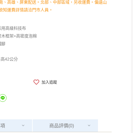
南、高雄、屏東配送。北部、中部區域，另收運費。偏遠山
欲知運費詳情請洽門市人員。
採用高級科技布
實木框架+高密度泡棉
鐵腳
×高42公分
加入追蹤
事項
商品
評價(0)