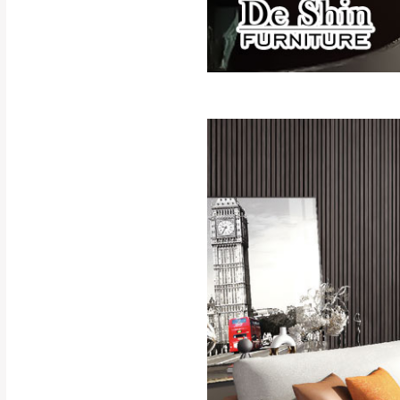
訂購前請確認商品
為主。
暫無配送地區
非因本公司問題而
：
彰化、南
（可於LINE線上詢問 →
狀態與完整包裝
@d
台北市、新北市地
本公司部份商品
加收說明
為因素導致商品
者同意將會進行維
到貨7日內為鑑
退貨運費。
如欲放置營業場
其它注意事項
▪️
訂單成立
時請儘速於
本司貨車運送如因路況不
請密切注意。
本公司除了盡最大努力完
▪️
三
日內若未接獲您的匯
保護物流人員的工作安全
▪️
無回收家具服務，若需回
因大型傢俱有組裝、配送
讓您不用整天在家等貨，