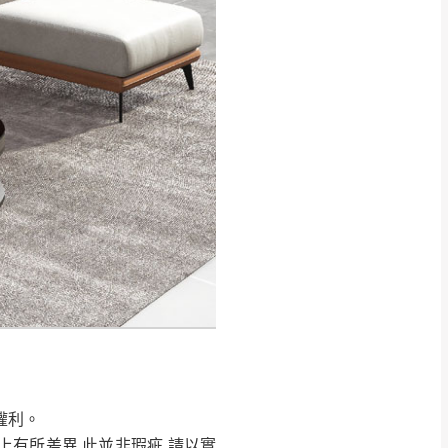
得視狀況延後或停止運送服
指定樓面。
《 如遇百貨周年慶
7
權利。
上有所差異,此並非瑕疵,請以實
權利。
上有所差異,此並非瑕疵,請以實
能夠正常搬運進入
，若因特殊地
買方自行負擔。
，請於出發前來電或到line官
能夠正常搬運進入
，若因特殊地
訂單。
買方自行負擔。
權利。
，請於出發前來電或到line官
上有所差異,此並非瑕疵,請以實