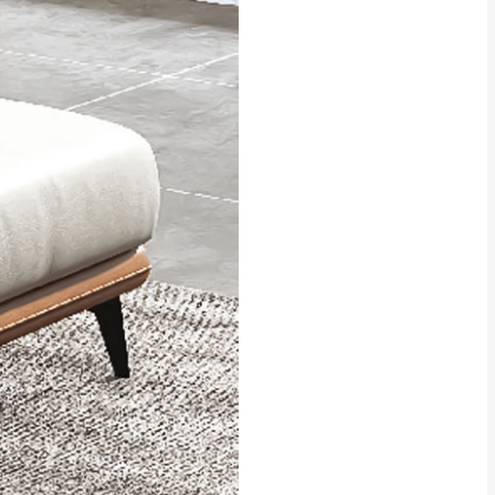
貢寮、烏來、平溪、九份、石
下福里、新店山區、三峽山區、
達，司機當天到貨前皆
林、福隆、淡水山區、北投湖山
路、深坑山區
基隆山區
加上2~7個工作天內
三灣、通霄山區、西湖、泰安
、大湖鄉、頭屋、獅潭鄉
，運費皆由本站負責，
未拆封狀態(請保持商
理，恕無法接受退貨。
 與實際商品的顏色、
加確認。(包含商品尺寸