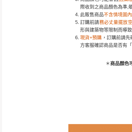
方客服確認商品是否有「
際收到之商品顏色為準,
商品顏色
此販售商品
不含情境圖內
訂購前請
務必丈量擺放
商品顏色
形與建築物等限制而導致
現貨+預購
，訂購前請先
方客服確認商品是否有「
＊
商品顏色
訂購前請先確認
商品款