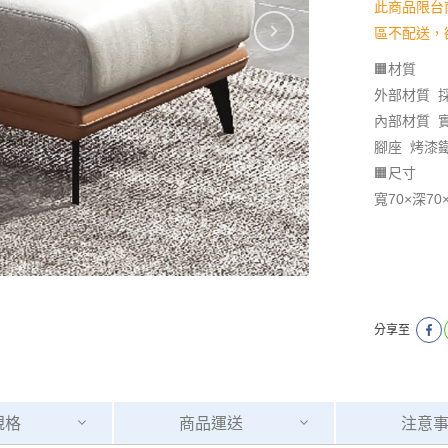
此商品限台
區不配送，
🟧材質
外部材質 
內部材質 
腳座 烤漆
🟧尺寸
寬70×深70
分享至
規格
商品
運送
注意