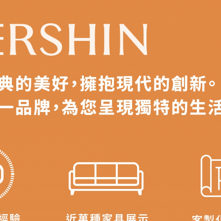
姓名、收貨地址、電話
等資訊,如有錯誤,本公司保有配送與否之
燈光、電腦解析度、螢幕設定及個人觀感
等因素,造成實品與網頁
敬請見諒。
之擺設物品
， 以品名和文案介紹之商品項目為主。
空間是否足夠，並自行確認居家空間格局、樓梯或電梯大小是否
無法配送，本公司保有配送與否之權利,且首趟配送運費須由購
確認庫存。由於品項繁多，網頁無法及時更新，如有需要親臨門市
現貨」與 「金額」。
若商品價格或庫存有異常，商家有權取消
尺寸為人工丈量略有誤差，請以實品為主
可能會因
拍攝燈光、電腦解析度、螢幕設定
等因素,造成實品與網
\ 歡迎您至德新門市體驗更安心 /
門市營業時間｜週一至週日 9:30 - 21:30
線上客服時間｜週一至週五 9:30 - 18:30
▼
若您有任何疑問，歡迎加Line或來電洽詢
▼
點選
前往Line做詢問 ⮕ LINE ID：＠dershin