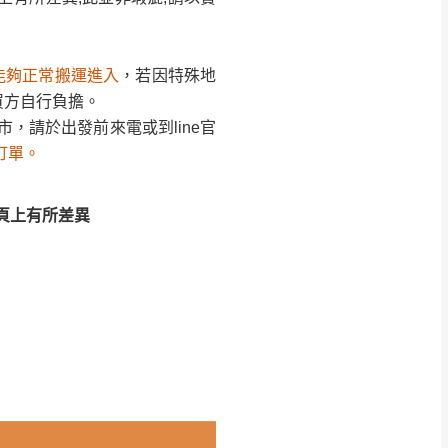
訂單。
頁上有所差異
能夠正常搬運進入
，若因特殊地
頁上有所差異
買方自行負擔。
，請於出發前來電或到line官
訂單。
頁上有所差異