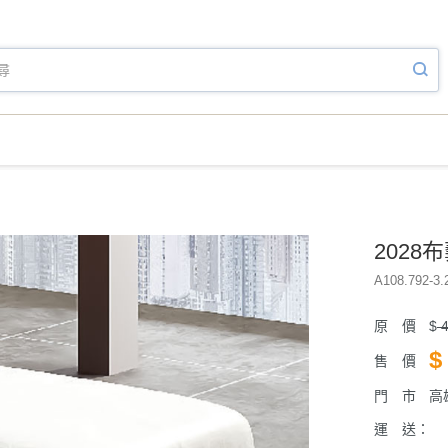
2028
A108.792-3.
原 價
$
4
$
售 價
門 市
高
運 送：