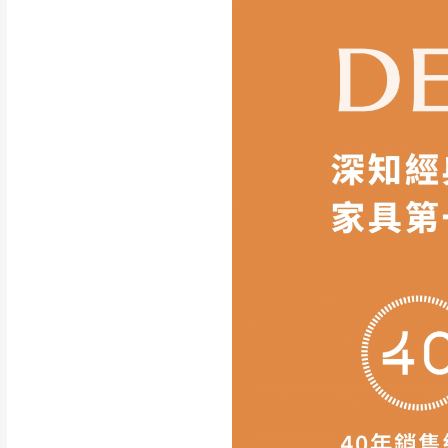
請務必填寫正確之
收貨人
商品顏色可能會因
拍攝
際收到之商品顏色為準,
此販售商品
不含情境圖內
訂購前請
務必丈量擺放
形與建築物等限制而導致
現貨+預購
，訂購前請先
方客服確認商品是否有「
商品顏色