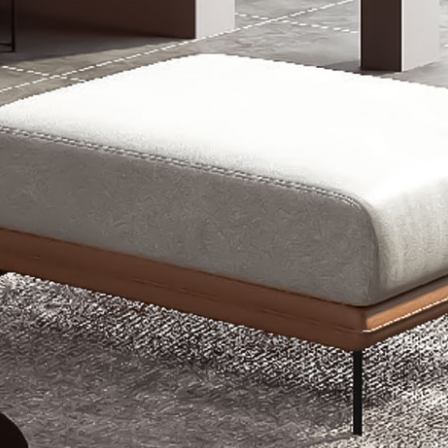
雙溪、
門、林口 
＊A108產品另收運費
裝、配送的問題，並非一般快速到貨商品，無法指定特定時間送
石碇、坪
讓你不用整天在家等貨，以節省您的寶貴時間。
送較為不易，故暫無法配送至百貨公司內部。
$ 9,000以上：免運費
$ 9,000以下：NT$500元
＊A108產品另收運費
兩聯式發票，發票將於商品完成出貨15個工作天另行寄出，另外約
$ 9,000以上：免運費
卓蘭鎮、
順延寄送。
$ 9,000以下：NT$500元
鄉
＊A108產品另收運費
請於到貨日起七日內通知本公司客服人員，我們將為您更換新品
配送天數：5~14天
之商品必須是全新狀態且完整包裝，床墊、床包、枕頭類產品需為
到貨時間：指定送貨日當天以電話聯絡確認
、廠商紙及所有附隨文件或資料之完整性)，若未依照上述方式處
幕選購商品，可能會因個人電腦螢幕的設定色差或解析度等因素，
｜周（一）配送部門固定公休無送貨｜
如因此而需退換貨，
需自付來回運費及人資成本
，請您訂購前詳
台北市、新北市地區固定每周(三)、(日)兩天收送貨