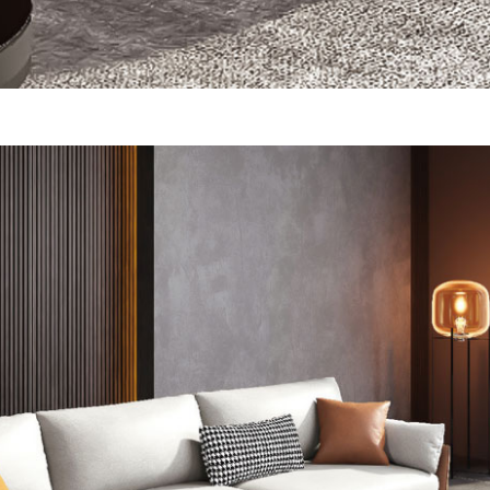
尺寸，大型物件因為人工丈量，難免會有些許誤差值(約正負0.5
需退換貨，請於收到貨7日內通知客服人員(Line@ ID：
@dersh
投、雲林、嘉義、台南、高雄、屏東、宜蘭、 花蓮、台東、金門
。鑑賞期間若發生非本司因素致使之汙損破壞，恕無法辦理退換
ershin
）
區固定每周(三)、(日)兩天收送貨，敬請見諒！
無維修服務，超過7日鑑賞期，商品使用年限，因客人使用習慣
損壞、零件短缺，則維修、搬運費用，需由消費者自行吸收(另事
修)。
賞期(注意:鑑賞期非試用期)，若非商品品質瑕疵問題於鑑賞期內
。
所及公開場合之商品則無享有商品一年保固之服務。
三日內完成付款，
交易恕不殺價，商品均已最低價格售出
，且在
佳、天候惡劣、過於偏遠之山區內等，或收貨地點搬運過於困難
成配送外，視狀況保有出貨的權利。
款或轉帳通知，商品將不予保留(訂單自動取消)。
，賣家無提供吊掛服務，若需以吊車或其他的吊掛方式吊運，費
收家具可聯絡當地請清潔隊回收,免付費清運專線：0800-085-7
的問題，並非一般快速到貨商品，無法指定特定時間送達，司機
以免浪費你的寶貴時間。