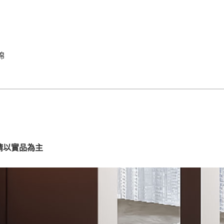
運 費 說 明
網頁無法及時更新，如有需要購買商品，請於出發前來電或到「官方
棉
全部
依評論高至低排列
依評論低至高排列
現貨」與 「金額」。
運送費用
異常，商家有權取消訂單。
部分網路商品恕無法更改原設計或
（請先
含例假日)，我們客服會與您電話聯絡或E-Mail通知確認訂單。
E →
@dershin
）
否現貨
，若未詢問下單後無現貨我們客服會再來電或E-Mail與您
 L
ine ID →
@dershin
）
請以實品為主
峨眉鄉、
至基隆，南至苗栗，偏遠地區恕無法提供運送 (詳見運送規章)
鄉、寶山
免 運 費
它地區暫不開放，如因特殊地型限制(山區、鄉、鎮、村)、樓梯
送，
本公司保有出貨的權利。
工作安全，賣家無提供吊掛服務，若需以吊車或其他的吊掛方式