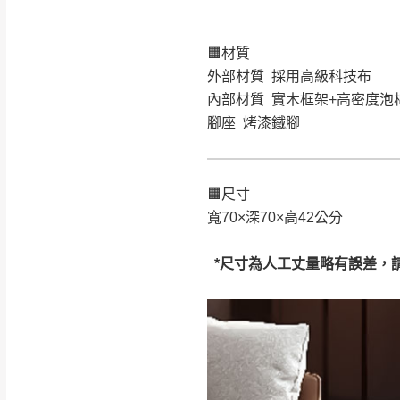
🟧材質
注意事項：
0
外部材質 採用高級科技布
由於
品項繁多，
/5
內部材質 實木框架+高密度泡
(0)筆
認商品是否有「
腳座 烤漆鐵腳
運送地
區
若商品價格或庫存有
接單後二日內(不
（線上客
服 LIN
🟧尺寸
桃園
寬70×深70×高42公分
下單前先詢問是
（洽詢方式請搜尋
*尺寸為人工丈量略有誤差，
運送範圍：限定北
新竹
配送範圍：
苗栗至基隆；其
台北
素，導致無法配
保護物流人員的