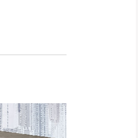
Line客服」來信確
只顯示附上圖片
只顯示附上評論
偏遠地區
客製，敬請見諒！
線上詢問 LINE →
@dershin
）
復興鄉
聯絡
五峰鄉、橫山、北埔鄉、尖石
。
鄉山區、新埔山區、芎林山區、
關西 玉山里
太小、無法搬運上樓等因
無
吊運，費用將由買方自