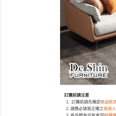
如遇自然災害、政府宣布
務。
百貨公司配送暫無法配合
期間，恕暫停百貨公司相
無回收家具服務，若需回收
訂購前請先確認
商品款
請務必填寫正確之
收貨人
商品顏色可能會因
拍攝
訂購前請先確認
商品款
際收到之商品顏色為準,
請務必填寫正確之
收貨人
此販售商品
不含情境圖內
商品顏色可能會因
拍攝
訂購前請
務必丈量擺放
際收到之商品顏色為準,
形與建築物等限制而導致
此販售商品
不含情境圖內
訂購前請注意
現貨+預購
，訂購前請先
訂購前請
務必丈量擺放
訂購前請先確認
商品款
方客服確認商品是否有「
形與建築物等限制而導致
請務必填寫正確之
收貨人
現貨+預購
，訂購前請先
商品顏色可能會因
拍攝