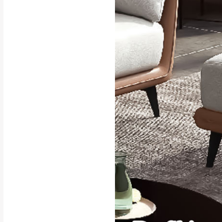
行支付。
新北
因大型傢俱有組
會再與您通知，
由於百貨公司配
基隆
發票寄送：
若您選擇三聯式或索取
送達，如遇國定假日將
苗栗
退換貨說明：
若收到不良品，
所有退回及換貨
品、附件、包裝
由於透過電腦螢
質感稍有不同，
是否合適)。