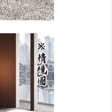
CM) 詳細尺寸以實品
in
)
，並須保持商品全新
、馬祖、澎湖地區
貨。
、居家環境不同。若屬人
先與消費者報價，消費
。
退貨之情形，我們需酌收
特定時日會給予折扣，
等因素，導致無法順利配送，
用將由買方自行支付。
17。
當天到貨前皆會再與您通知，