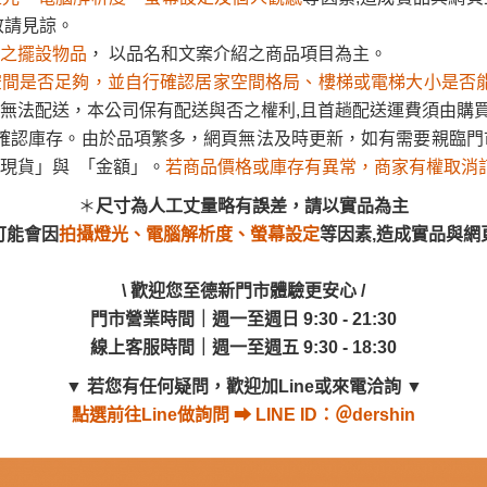
尺寸為人工丈量略有誤差，請以實品為主
現貨」與 「金額」。
若商品價格或庫存有異常，商家有權取消
敬請見諒。
可能會因
拍攝燈光、電腦解析度、螢幕設定
等因素,造成實品與網
之擺設物品
， 以品名和文案介紹之商品項目為主。
尺寸為人工丈量略有誤差，請以實品為主
空間是否足夠，並自行確認居家空間格局、樓梯或電梯大小是否
\ 歡迎您至德新門市體驗更安心 /
可能會因
拍攝燈光、電腦解析度、螢幕設定
等因素,造成實品與網
無法配送，本公司保有配送與否之權利,且首趟配送運費須由購
門市營業時間｜週一至週日 9:30 - 21:30
確認庫存。由於品項繁多，網頁無法及時更新，如有需要親臨門市
線上客服時間｜週一至週五 9:30 - 18:30
\ 歡迎您至德新門市體驗更安心 /
現貨」與 「金額」。
若商品價格或庫存有異常，商家有權取消
門市營業時間｜週一至週日 9:30 - 21:30
▼
若您有任何疑問，歡迎加Line或來電洽詢
▼
線上客服時間｜週一至週五 9:30 - 18:30
＊
尺寸為人工丈量略有誤差，請以實品為主
點選
前往Line做詢問 ⮕ LINE ID：＠dershin
可能會因
拍攝燈光、電腦解析度、螢幕設定
等因素,造成實品與網
▼
若您有任何疑問，歡迎加Line或來電洽詢
▼
點選
前往Line做詢問 ⮕ LINE ID：＠dershin
\ 歡迎您至德新門市體驗更安心 /
門市營業時間｜週一至週日 9:30 - 21:30
線上客服時間｜週一至週五 9:30 - 18:30
▼
若您有任何疑問，歡迎加Line或來電洽詢
▼
點選
前往Line做詢問 ⮕ LINE ID：＠dershin
式、尺寸、材質
是否符合您的居家需求。