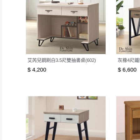
艾芮兒鋼刷白3.5尺雙抽書桌(602)
灰橡4尺鐵架
$ 4,200
$ 6,600