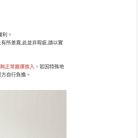
Line客服」來信確
權利。
只顯示附上圖片
只顯示附上評論
有所差異,此並非瑕疵,請以實
偏遠地區
客製，敬請見諒！
線上詢問 LINE →
@dershin
）
夠正常搬運進入
，若因特殊地
復興鄉
買方自行負擔。
聯絡
五峰鄉、橫山、北埔鄉、尖石
。
鄉山區、新埔山區、芎林山區、
關西 玉山里
太小、無法搬運上樓等因
無
吊運，費用將由買方自