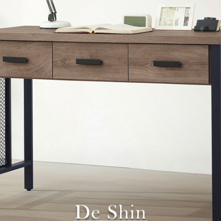
雙溪、
門、林口 
＊A108產品另收運費
裝、配送的問題，並非一般快速到貨商品，無法指定特定時間送
石碇、坪
讓你不用整天在家等貨，以節省您的寶貴時間。
送較為不易，故暫無法配送至百貨公司內部。
$ 9,000以上：免運費
$ 9,000以下：NT$500元
＊A108產品另收運費
兩聯式發票，發票將於商品完成出貨15個工作天另行寄出，另外約
$ 9,000以上：免運費
卓蘭鎮、
順延寄送。
$ 9,000以下：NT$500元
鄉
＊A108產品另收運費
請於到貨日起七日內通知本公司客服人員，我們將為您更換新品
配送天數：5~14天
之商品必須是全新狀態且完整包裝，床墊、床包、枕頭類產品需為
到貨時間：指定送貨日當天以電話聯絡確認
、廠商紙及所有附隨文件或資料之完整性)，若未依照上述方式處
幕選購商品，可能會因個人電腦螢幕的設定色差或解析度等因素，
｜周（一）配送部門固定公休無送貨｜
如因此而需退換貨，
需自付來回運費及人資成本
，請您訂購前詳
台北市、新北市地區固定每周(三)、(日)兩天收送貨