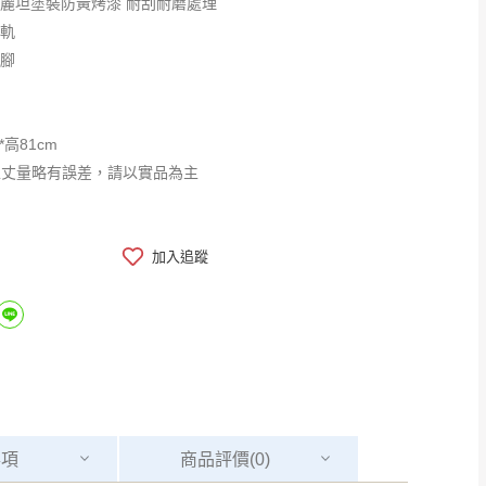
優麗坦塗裝防黃烤漆 耐刮耐磨處理
滑軌
鐵腳
*高81cm
工丈量略有誤差，請以實品為主
加入追蹤
事項
商品
評價(0)