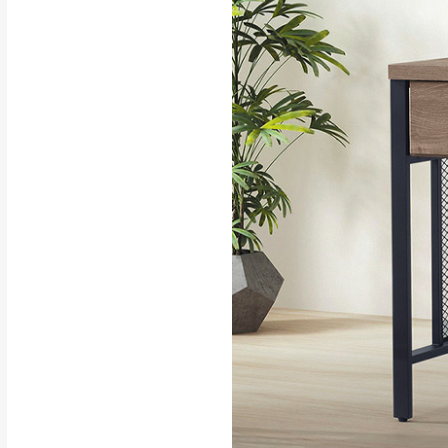
行支付。
新北
因大型傢俱有組
會再與您通知，
由於百貨公司配
基隆
發票寄送：
若您選擇三聯式或索取
送達，如遇國定假日將
苗栗
退換貨說明：
若收到不良品，
所有退回及換貨
品、附件、包裝
由於透過電腦螢
質感稍有不同，
是否合適)。