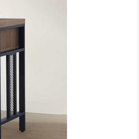
貢寮、烏來、平溪、九份、石
下福里、新店山區、三峽山區、
達，司機當天到貨前皆
林、福隆、淡水山區、北投湖山
路、深坑山區
基隆山區
加上2~7個工作天內
三灣、通霄山區、西湖、泰安
、大湖鄉、頭屋、獅潭鄉
，運費皆由本站負責，
未拆封狀態(請保持商
理，恕無法接受退貨。
 與實際商品的顏色、
加確認。(包含商品尺寸