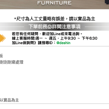
尺寸，大型物件因為人工丈量，難免會有些許誤差值(約正負0.5
需退換貨，請於收到貨7日內通知客服人員(Line@ ID：
@dersh
投、雲林、嘉義、台南、高雄、屏東、宜蘭、 花蓮、台東、金門
*尺寸為人工丈量略有誤差，請以實品為主
。鑑賞期間若發生非本司因素致使之汙損破壞，恕無法辦理退換
ershin
）
區固定每周(三)、(日)兩天收送貨，敬請見諒！
無維修服務，超過7日鑑賞期，商品使用年限，因客人使用習慣
損壞、零件短缺，則維修、搬運費用，需由消費者自行吸收(另事
修)。
賞期(注意:鑑賞期非試用期)，若非商品品質瑕疵問題於鑑賞期內
板
。
 耐刮耐磨處理
所及公開場合之商品則無享有商品一年保固之服務。
三日內完成付款，
交易恕不殺價，商品均已最低價格售出
，且在
佳、天候惡劣、過於偏遠之山區內等，或收貨地點搬運過於困難
成配送外，視狀況保有出貨的權利。
款或轉帳通知，商品將不予保留(訂單自動取消)。
，賣家無提供吊掛服務，若需以吊車或其他的吊掛方式吊運，費
收家具可聯絡當地請清潔隊回收,免付費清運專線：0800-085-7
的問題，並非一般快速到貨商品，無法指定特定時間送達，司機
請以實品為主
以免浪費你的寶貴時間。