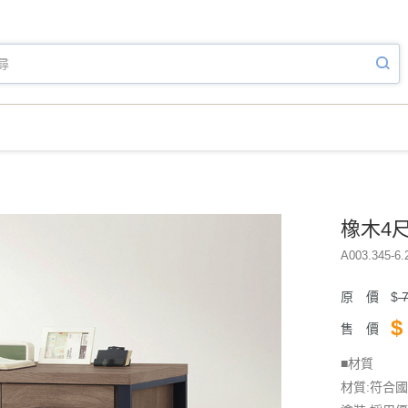
橡木4尺
A003.345-6.
原 價
$
7
$
售 價
■材質
材質:符合