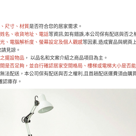
運 費 說 明
、尺寸、材質
是否符合您的居家需求。
網頁無法及時更新，如有需要購買商品，請於出發前來電或到「官方
姓名、收貨地址、電話
等資訊,如有錯誤,本公司保有配送與否之
全部
依評論高至低排列
依評論低至高排列
現貨」與 「金額」。
光、電腦解析度、螢幕設定及個人觀感
等因素,造成實品與網頁上
運送費用
異常，商家有權取消訂單。
部分網路商品恕無法更改原設計或
敬請見諒。
（請先
含例假日)，我們客服會與您電話聯絡或E-Mail通知確認訂單。
之擺設物品
， 以品名和文案介紹之商品項目為主。
間是否足夠
E →
@dershin
，並自行確認居家空間格局、
）
樓梯或電梯大小是否能
無法配送，本公司保有配送與否之權利,且首趟配送運費須由購
否現貨
，若未詢問下單後無現貨我們客服會再來電或E-Mail與您
確認庫存。
 L
ine ID →
@dershin
）
峨眉鄉、
至基隆，南至苗栗，偏遠地區恕無法提供運送 (詳見運送規章)
鄉、寶山
免 運 費
它地區暫不開放，如因特殊地型限制(山區、鄉、鎮、村)、樓梯
送，
本公司保有出貨的權利。
工作安全，賣家無提供吊掛服務，若需以吊車或其他的吊掛方式