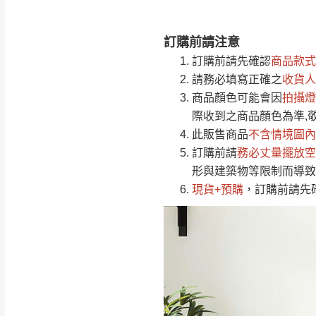
訂購前請注意
注意事項：
0
訂購前請先確認
商品款式
由於
品項繁多，
/5
請務必填寫正確之
收貨人
(0)筆
認商品是否有「
商品顏色可能會
因
拍攝燈
運送地
區
若商品價格或庫存有
際收到之商品顏色為準,
接單後二日內(不
此販售商品
不含情境圖內
訂購前請
（線上客
務必丈量擺放空
服 LIN
桃園
形與建築物等限制而導致
下單前先詢問是
現貨+預購
，訂購前請先
（洽詢方式請搜尋
運送範圍：限定北
新竹
配送範圍：
苗栗至基隆；其
台北
素，導致無法配
保護物流人員的