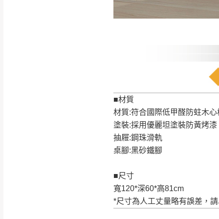
訂購前請確認商品
為主。
暫無配送地區
非因本公司問題而
：
彰化、南
（可於LINE線上詢問 →
狀態與完整包裝
@d
台北市、新北市地
本公司部份商品
加收說明
為因素導致商品
者同意將會進行維
■材質
到貨7日內為鑑
材質:符合國際低甲醛防蛀木心
退貨運費。
塗裝:採用優麗坦塗裝防黃烤漆
如欲放置營業場
抽屜:鋼珠滑軌
其它注意事項
桌腳:黑砂鐵腳
▪️
訂單成立
時請儘速於
本司貨車運送如因路況不
請密切注意。
本公司除了盡最大努力完
■尺寸
▪️
三
日內若未接獲您的匯
保護物流人員的工作安全
寬120*深60*高81cm
▪️
無回收家具服務，若需回
因大型傢俱有組裝、配送
*尺寸為人工丈量略有誤差，
讓您不用整天在家等貨，