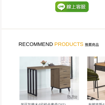
如遇自然災害、政府宣布
務。
百貨公司配送暫無法配合
期間，恕暫停百貨公司相
無回收家具服務，若需回收
RECOMMEND
PRODUCTS
推薦商品
芮茲灰橡木4尺組合書桌(241)
布朗克斯4