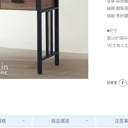
塗裝:採用
抽屜:鋼珠
桌腳:黑砂
■尺寸
寬120*深60
*尺寸為人
分享至
規格
商品
運送
注意