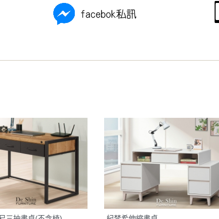
之災害警報等不可抗力情事，而危及運送人員輸送之安全，本司
開店前、閉店後時段，並送至百貨公司卸貨區為限，恕無法送至
關運送 》
家俱可聯絡當地請清潔隊回收,免付費清運專線：0800-085-71
尺三抽書桌(不含椅)
紀梵希伸縮書桌