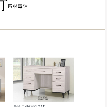
得視狀況延後或停止運送服
指定樓面。
《 如遇百貨周年慶
7
鋼刷白4尺書桌(111)