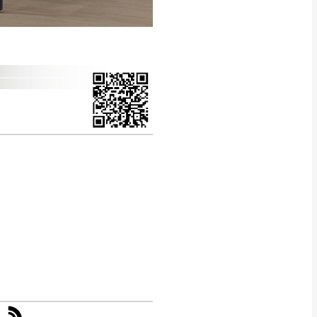
CM) 詳細尺寸以實品
in
)
，並須保持商品全新
、馬祖、澎湖地區
貨。
、居家環境不同。若屬人
先與消費者報價，消費
。
退貨之情形，我們需酌收
特定時日會給予折扣，
等因素，導致無法順利配送，
用將由買方自行支付。
17。
當天到貨前皆會再與您通知，