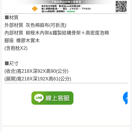
。
詳細尺寸以實品為主。
。
非因本公司問題而需退換貨，請於收到貨7日
🟧材質
其它注意事項
內通知客服人員(Line@ ID：
@dershin
)
，並
外部材質 灰色棉麻布(可拆洗)
本司貨車運送如因路況不佳、天候惡劣、過於偏遠之
須保持商品全新狀態與完整包裝。鑑賞期間
內部材質 柳桉木內架&鐵製結構骨架＋高密度泡棉
山區內等，或收貨地點搬運過於困難等因素，導致無
若發生非本司因素致使之汙損破壞，恕無法
腳座 橡膠木實木
法順利配送，本公司除了盡最大努力完成配送外，視
(含抱枕X2)
辦理退換貨。
狀況保有出貨的權利。
台北市、新北市地區固定每周(三)、(日)兩天
保護物流人員的工作安全，賣家無提供吊掛服務，若
🟧尺寸
收送貨，敬請見諒！
需以吊車或其他的吊掛方式吊運，費用將由買方自行
(收合)寬218X深92X高90(公分)
本公司部份商品無維修服務，超過7日鑑賞
支付。
(展開)寬218X深192X高61(公分)
期，商品使用年限，因客人使用習慣、居家
因大型傢俱有組裝、配送的問題，並非一般快速到貨
環境不同。若屬人為因素導致商品損壞、零
商品，無法指定特定時間送達，司機當天到貨前皆會
件短缺，則維修、搬運費用，需由消費者自
再與您通知，讓您不用整天在家等貨，以免浪費你的
行吸收(另事先與消費者報價，消費者同意將
寶貴時間。
會進行維修)。
如遇自然災害、政府宣布之災害警報等不可抗力情
到貨7日內為鑑賞期(注意:鑑賞期非試用期)，
事，而危及運送人員輸送之安全，本司得視狀況延後
若非商品品質瑕疵問題於鑑賞期內退貨之情
或停止運送服務。