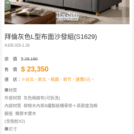
拜倫灰色L型布面沙發組(S1629)
A105.015-1.26
原 價
$
29,190
$
23,350
售 價
運 送：
※台北、新北、桃園、新竹，運費0元。
🟧材質
外部材質 灰色棉麻布(可拆洗)
內部材質 柳桉木內架&鐵製結構骨架＋高密度泡棉
腳座 橡膠木實木
(含抱枕X2)
🟧尺寸