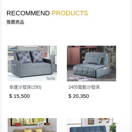
形，我們需酌收退貨運費。
百貨公司配送暫無法配合開店前、閉店後時段，並送
RECOMMEND
PRODUCTS
如欲放置營業場所及公開場合之商品則無享
至百貨公司卸貨區為限，恕無法送至指定樓面。
《 如
有商品一年保固之服務。
推薦商品
遇百貨周年慶期間，恕暫停百貨公司相關運送 》
無回收家具服務，若需回收家俱可聯絡當地請清潔隊
▪️
訂單成立
時請儘速於三日內完成付款，
交易恕不
回收,免付費清運專線：0800-085-717
殺價，商品均已最低價格售出
，且在特定時日會給
予折扣，請密切注意。
▪️
三
日內若未接獲您的匯款或轉帳通知，商品將不
予保留(訂單自動取消)。
▪️
無回收家具服務，若需回收家具可聯絡當地請清
潔隊回收,免付費清運專線：0800-085-717。
幸運沙發床(290)
2405電動沙發床
$ 15,500
$ 20,350