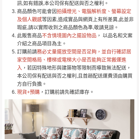
運送地
區
運送費用
訊,如有錯誤,本公司保有配送與否之權利。
「金額」。
（請先線上詢問 LINE
依評論低至高排列
只顯示附上圖片
商品顏色可能會
因
拍攝燈光、電腦解析度、螢幕設定
→
@dershin
）
若商品價格或庫存有異常，商家有權取消訂
及個人觀感
等因素,造成實品與網頁上有所差異,此並非
只顯示附上評論
瑕疵,請以實際收到之商品顏色為準,敬請見諒。
單。
部分網路商品恕無法更改原設計或客製，敬請
桃園
復興鄉
此販售商品
不含情境圖內之擺設物品
， 以品名和文案
見諒！
介紹之商品項目為主。
接單後二日內(不含例假日)，我們客服會與您
峨眉鄉、五峰鄉、
訂購前請
務必丈量擺放空間是否足夠
，並自行確認居
電話聯絡或E-Mail通知確認訂單。
橫山、北埔鄉、尖
家空間格局、
樓梯或電梯大小是否能夠正常搬運進
（線上客
服 LINE →
@dershin
）
石鄉、寶山鄉山
入
，若因特殊地形與建築物等限制而導致無法配送，
新竹
下單前先詢問是否現貨
，若未詢問下單後無
區、新埔山區、芎
本公司保有配送與否之權利,且首趟配送運費須由購買
現貨我們客服會再來電或E-Mail與您聯絡
林山區、關西 玉山
方自行負擔。
免 運
（洽詢方式請搜尋 L
ine ID →
@dershin
）
里
現貨+預購
，訂購前請先確認庫存。
費
運送範圍：限定北至基隆，南至苗栗，偏遠
地區恕無法提供運送 (詳見運送規章)。
台北
無
雙溪、貢寮、烏
配送範圍：
來、平溪、九份、
苗栗至基隆；其它地區暫不開放，如因特殊