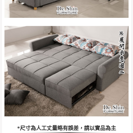
配送天數：5~14天
到貨時間：指定送貨日當天以電話聯絡確認
退換貨說明：
若收到不良品，請於到貨日起七日內通知本
｜周（一）配送部門固定公休無送貨｜
公司客服人員，我們將為您更換新品，運費
皆由本站負責，所有退回及換貨之商品必須
台北市、新北市地區固定每周(三)、(日)兩天收送貨
是全新狀態且完整包裝，床墊、床包、枕頭
類產品需為未拆封狀態(請保持商品、附件、
包裝、廠商紙及所有附隨文件或資料之完整
暫無配送地區
：
彰化、南投、雲林、嘉義、台南、高
性)，若未依照上述方式處理，恕無法接受退
雄、屏東、宜蘭、 花蓮、台東、金門、馬祖、澎湖地區
貨。
（可於LINE線上詢問 →
@dershin
）
由於透過電腦螢幕選購商品，可能會因個人
電腦螢幕的設定色差或解析度等因素， 與實
際商品的顏色、質感稍有不同，如因此而需
加收說明
退換貨，
需自付來回運費及人資成本
，請您
訂購前詳加確認。(包含商品尺寸是否合適)。
訂購前請確認商品尺寸，大型物件因為人工
*尺寸為人工丈量略有誤差，請以實品為主
丈量，難免會有些許誤差值(約正負0.5CM)