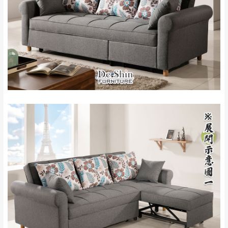
石門、林口 下福
＊A108產品另收運費
地型限制(山區、鄉、鎮、村)、樓梯太小、無
里、新店山區、三
新北
法搬運上樓等因素，導致無法配送，
本公司
峽山區、石碇、坪
保有出貨的權利。
林、福隆、淡水山
保護物流人員的工作安全，賣家無提供吊掛
區、北投湖山路、
服務，若需以吊車或其他的吊掛方式吊運，
深坑山區
費用將由買方自行支付。
$ 9,000以上：免
因大型傢俱有組裝、配送的問題，並非一般
運費
快速到貨商品，無法指定特定時間送達，司
基隆
$ 9,000以下：
基隆山區
機當天到貨前皆會再與您通知，讓你不用整
NT$500元
天在家等貨，以節省您的寶貴時間。
＊A108產品另收運費
由於百貨公司配送較為不易，故暫無法配送
$ 9,000以上：免
至百貨公司內部。
卓蘭鎮、三灣、通
運費
霄山區、西湖、泰
苗栗
$ 9,000以下：
安鄉、大湖鄉、頭
發票寄送：
NT$500元
屋、獅潭鄉
若您選擇三聯式或索取兩聯式發票，發票將於商品
＊A108產品另收運費
完成出貨15個工作天另行寄出，另外約加上2~7個
工作天內送達，如遇國定假日將順延寄送。