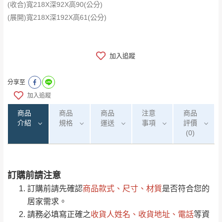
(收合)寬218X深92X高90(公分)
(展開)寬218X深192X高61(公分)
加入追蹤
分享至
加入追蹤
商品
商品
商品
注意
商品
介紹
規格
運送
事項
評價
(0)
訂購前請注意
0
注意事項：
/5
運 費 說 明
(0)筆
訂購前請先確認
商品款式、尺寸、材質
是否符合您的
由於
品項繁多，網頁無法及時更新，如有需
居家需求。
要購買商品，請於出發前來電或到「官方
請務必填寫正確之
收貨人姓名、收貨地址、電話
等資
全部
依評論高至低排列
偏遠地區
Line客服」來信確認商品是否有「現貨」與