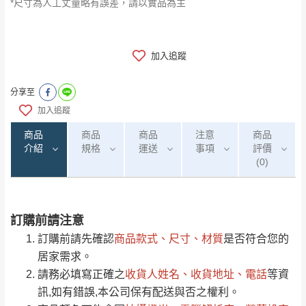
*尺寸為人工丈量略有誤差，請以實品為主
加入追蹤
分享至
加入追蹤
商品
商品
商品
注意
商品
介紹
規格
運送
事項
評價
(0)
訂購前請注意
0
注意事項：
/5
運 費 說 明
(0)筆
訂購前請先確認
商品款式、尺寸、材質
是否符合您的
由於
品項繁多，網頁無法及時更新，如有需
居家需求。
要購買商品，請於出發前來電或到「官方
請務必填寫正確之
收貨人姓名、收貨地址、電話
等資
全部
依評論高至低排列
偏遠地區
Line客服」來信確認商品是否有「現貨」與
運送地
區
運送費用
訊,如有錯誤,本公司保有配送與否之權利。
「金額」。
（請先線上詢問 LINE