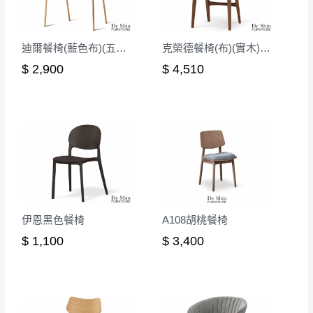
如欲放置營業場所及公開場合之商品則無享
至百貨公司卸貨區為限，恕無法送至指定樓面。
《 如
有商品一年保固之服務。
遇百貨周年慶期間，恕暫停百貨公司相關運送 》
迪爾餐椅(藍色布)(五金腳)(A7125)
克榮德餐椅(布)(實木)(MI-713)
無回收家具服務，若需回收家俱可聯絡當地請清潔隊
▪️
訂單成立
時請儘速於三日內完成付款，
交易恕不
$ 2,900
$ 4,510
回收,免付費清運專線：0800-085-717
殺價，商品均已最低價格售出
，且在特定時日會給
予折扣，請密切注意。
▪️
三
日內若未接獲您的匯款或轉帳通知，商品將不
予保留(訂單自動取消)。
▪️
無回收家具服務，若需回收家具可聯絡當地請清
潔隊回收,免付費清運專線：0800-085-717。
伊恩黑色餐椅
A108胡桃餐椅
$ 1,100
$ 3,400