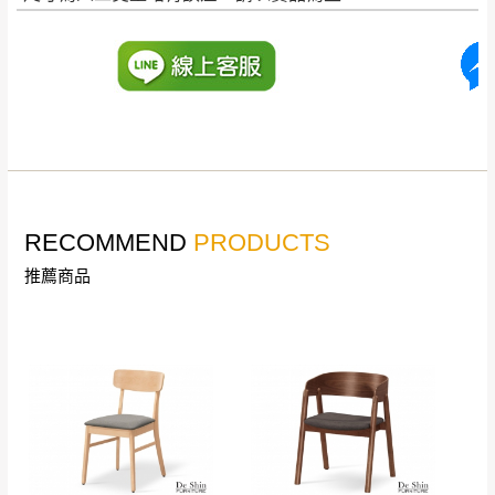
退換貨說明：
若收到不良品，請於到貨日起七日內通知本
｜周（一）配送部門固定公休無送貨｜
公司客服人員，我們將為您更換新品，運費
皆由本站負責，所有退回及換貨之商品必須
台北市、新北市地區固定每周(三)、(日)兩天收送貨
是全新狀態且完整包裝，床墊、床包、枕頭
類產品需為未拆封狀態(請保持商品、附件、
包裝、廠商紙及所有附隨文件或資料之完整
暫無配送地區
：
彰化、南投、雲林、嘉義、台南、高
性)，若未依照上述方式處理，恕無法接受退
雄、屏東、宜蘭、 花蓮、台東、金門、馬祖、澎湖地區
RECOMMEND
PRODUCTS
貨。
（可於LINE線上詢問 →
@dershin
）
推薦商品
由於透過電腦螢幕選購商品，可能會因個人
電腦螢幕的設定色差或解析度等因素， 與實
際商品的顏色、質感稍有不同，如因此而需
加收說明
退換貨，
需自付來回運費及人資成本
，請您
訂購前詳加確認。(包含商品尺寸是否合適)。
訂購前請確認商品尺寸，大型物件因為人工
丈量，難免會有些許誤差值(約正負0.5CM)
。
詳細尺寸以實品為主。
。