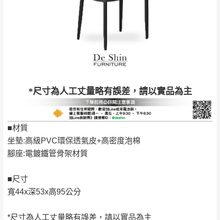
新北
法搬運上樓等因素，導致無法配送，
本公司
峽山區、石碇、坪
保有出貨的權利。
林、福隆、淡水山
保護物流人員的工作安全，賣家無提供吊掛
區、北投湖山路、
服務，若需以吊車或其他的吊掛方式吊運，
深坑山區
費用將由買方自行支付。
$ 9,000以上：免
因大型傢俱有組裝、配送的問題，並非一般
運費
快速到貨商品，無法指定特定時間送達，司
基隆
$ 9,000以下：
基隆山區
*尺寸為人工丈量略有誤差，請以實品為主
機當天到貨前皆會再與您通知，讓你不用整
NT$500元
天在家等貨，以節省您的寶貴時間。
＊A108產品另收運費
由於百貨公司配送較為不易，故暫無法配送
■材質
$ 9,000以上：免
至百貨公司內部。
卓蘭鎮、三灣、通
坐墊:高級PVC環保透氣皮+高密度泡棉
運費
霄山區、西湖、泰
苗栗
腳座:電鍍鐵管骨架材質
$ 9,000以下：
安鄉、大湖鄉、頭
發票寄送：
NT$500元
屋、獅潭鄉
若您選擇三聯式或索取兩聯式發票，發票將於商品
■尺寸
＊A108產品另收運費
完成出貨15個工作天另行寄出，另外約加上2~7個
寬44x深53x高95公分
工作天內送達，如遇國定假日將順延寄送。
配送天數：5~14天
*尺寸為人工丈量略有誤差，請以實品為主
到貨時間：指定送貨日當天以電話聯絡確認