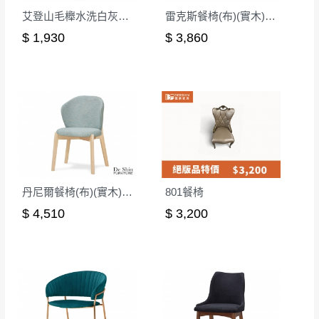
非因本公司問題而需退換貨，請於收到貨7日
艾登山毛櫸水洗白灰布餐椅(2286)
雷克斯餐椅(布)(實木)(MI-744-1)
其它注意事項
內通知客服人員(Line@ ID：
@dershin
)
，並
$ 1,930
$ 3,860
本司貨車運送如因路況不佳、天候惡劣、過於偏遠之
須保持商品全新狀態與完整包裝。鑑賞期間
山區內等，或收貨地點搬運過於困難等因素，導致無
若發生非本司因素致使之汙損破壞，恕無法
法順利配送，本公司除了盡最大努力完成配送外，視
辦理退換貨。
狀況保有出貨的權利。
台北市、新北市地區固定每周(三)、(日)兩天
保護物流人員的工作安全，賣家無提供吊掛服務，若
收送貨，敬請見諒！
需以吊車或其他的吊掛方式吊運，費用將由買方自行
本公司部份商品無維修服務，超過7日鑑賞
支付。
期，商品使用年限，因客人使用習慣、居家
因大型傢俱有組裝、配送的問題，並非一般快速到貨
環境不同。若屬人為因素導致商品損壞、零
丹尼爾餐椅(布)(實木)(洗白色)(MI-728)
801餐椅
商品，無法指定特定時間送達，司機當天到貨前皆會
件短缺，則維修、搬運費用，需由消費者自
$ 4,510
$ 3,200
再與您通知，讓您不用整天在家等貨，以免浪費你的
行吸收(另事先與消費者報價，消費者同意將
寶貴時間。
會進行維修)。
如遇自然災害、政府宣布之災害警報等不可抗力情
到貨7日內為鑑賞期(注意:鑑賞期非試用期)，
事，而危及運送人員輸送之安全，本司得視狀況延後
若非商品品質瑕疵問題於鑑賞期內退貨之情
或停止運送服務。
形，我們需酌收退貨運費。
百貨公司配送暫無法配合開店前、閉店後時段，並送