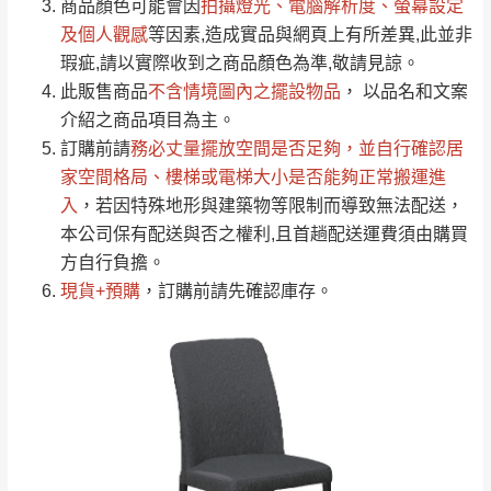
依評論低至高排列
只顯示附上圖片
商品顏色可能會
因
拍攝燈光、電腦解析度、螢幕設定
→
@dershin
）
若商品價格或庫存有異常，商家有權取消訂
及個人觀感
等因素,造成實品與網頁上有所差異,此並非
只顯示附上評論
瑕疵,請以實際收到之商品顏色為準,敬請見諒。
單。
部分網路商品恕無法更改原設計或客製，敬請
桃園
復興鄉
此販售商品
不含情境圖內之擺設物品
， 以品名和文案
見諒！
介紹之商品項目為主。
接單後二日內(不含例假日)，我們客服會與您
峨眉鄉、五峰鄉、
訂購前請
務必丈量擺放空間是否足夠
，並自行確認居
電話聯絡或E-Mail通知確認訂單。
橫山、北埔鄉、尖
家空間格局、
樓梯或電梯大小是否能夠正常搬運進
（線上客
服 LINE →
@dershin
）
石鄉、寶山鄉山
入
，若因特殊地形與建築物等限制而導致無法配送，
新竹
下單前先詢問是否現貨
，若未詢問下單後無
區、新埔山區、芎
本公司保有配送與否之權利,且首趟配送運費須由購買
現貨我們客服會再來電或E-Mail與您聯絡
林山區、關西 玉山
方自行負擔。
免 運
（洽詢方式請搜尋 L
ine ID →
@dershin
）
里
現貨+預購
，訂購前請先確認庫存。
費
運送範圍：限定北至基隆，南至苗栗，偏遠
地區恕無法提供運送 (詳見運送規章)。
台北
無
雙溪、貢寮、烏
配送範圍：
來、平溪、九份、
苗栗至基隆；其它地區暫不開放，如因特殊
石門、林口 下福
＊A108產品另收運費
地型限制(山區、鄉、鎮、村)、樓梯太小、無
里、新店山區、三