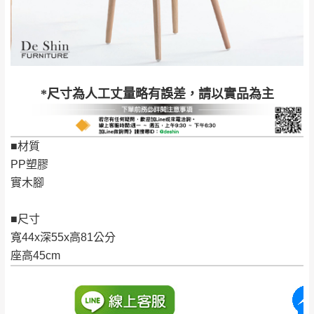
保護物流人員的工作安全，賣家無提供吊掛
區、北投湖山路、
服務，若需以吊車或其他的吊掛方式吊運，
深坑山區
費用將由買方自行支付。
$ 9,000以上：免
因大型傢俱有組裝、配送的問題，並非一般
運費
快速到貨商品，無法指定特定時間送達，司
基隆
$ 9,000以下：
基隆山區
*尺寸為人工丈量略有誤差，請以實品為主
機當天到貨前皆會再與您通知，讓你不用整
NT$500元
天在家等貨，以節省您的寶貴時間。
＊A108產品另收運費
由於百貨公司配送較為不易，故暫無法配送
■材質
$ 9,000以上：免
至百貨公司內部。
卓蘭鎮、三灣、通
PP塑膠
運費
霄山區、西湖、泰
苗栗
實木腳
$ 9,000以下：
安鄉、大湖鄉、頭
發票寄送：
NT$500元
屋、獅潭鄉
若您選擇三聯式或索取兩聯式發票，發票將於商品
■尺寸
＊A108產品另收運費
完成出貨15個工作天另行寄出，另外約加上2~7個
寬44x深55x高81公分
工作天內送達，如遇國定假日將順延寄送。
座高45cm
配送天數：5~14天
到貨時間：指定送貨日當天以電話聯絡確認
退換貨說明：
若收到不良品，請於到貨日起七日內通知本
｜周（一）配送部門固定公休無送貨｜