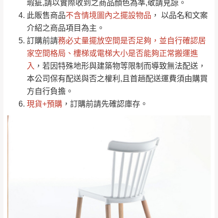
瑕疵,請以實際收到之商品顏色為準,敬請見諒。
單。
部分網路商品恕無法更改原設計或客製，敬請
桃園
復興鄉
此販售商品
不含情境圖內之擺設物品
， 以品名和文案
見諒！
介紹之商品項目為主。
接單後二日內(不含例假日)，我們客服會與您
峨眉鄉、五峰鄉、
訂購前請
務必丈量擺放空間是否足夠
，並自行確認居
電話聯絡或E-Mail通知確認訂單。
橫山、北埔鄉、尖
家空間格局、
樓梯或電梯大小是否能夠正常搬運進
（線上客
服 LINE →
@dershin
）
石鄉、寶山鄉山
入
，若因特殊地形與建築物等限制而導致無法配送，
新竹
下單前先詢問是否現貨
，若未詢問下單後無
區、新埔山區、芎
本公司保有配送與否之權利,且首趟配送運費須由購買
現貨我們客服會再來電或E-Mail與您聯絡
林山區、關西 玉山
方自行負擔。
免 運
（洽詢方式請搜尋 L
ine ID →
@dershin
）
里
現貨+預購
，訂購前請先確認庫存。
費
運送範圍：限定北至基隆，南至苗栗，偏遠
地區恕無法提供運送 (詳見運送規章)。
台北
無
雙溪、貢寮、烏
配送範圍：
來、平溪、九份、
苗栗至基隆；其它地區暫不開放，如因特殊
石門、林口 下福
＊A108產品另收運費
地型限制(山區、鄉、鎮、村)、樓梯太小、無
里、新店山區、三
新北
法搬運上樓等因素，導致無法配送，
本公司
峽山區、石碇、坪
保有出貨的權利。
林、福隆、淡水山