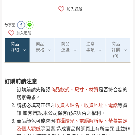
加入追蹤
分享至
加入追蹤
商品
商品
商品
注意
商品
介紹
規格
運送
事項
評價
(0)
訂購前請注意
0
注意事項：
/5
運 費 說 明
(0)筆
訂購前請先確認
商品款式、尺寸、材質
是否符合您的
由於
品項繁多，網頁無法及時更新，如有需
居家需求。
要購買商品，請於出發前來電或到「官方
請務必填寫正確之
收貨人姓名、收貨地址、電話
等資
全部
依評論高至低排列
偏遠地區
Line客服」來信確認商品是否有「現貨」與
運送地
區
運送費用
訊,如有錯誤,本公司保有配送與否之權利。
「金額」。
（請先線上詢問 LINE
依評論低至高排列
只顯示附上圖片
商品顏色可能會
因
拍攝燈光、電腦解析度、螢幕設定
→
@dershin
）
若商品價格或庫存有異常，商家有權取消訂
及個人觀感
等因素,造成實品與網頁上有所差異,此並非
只顯示附上評論