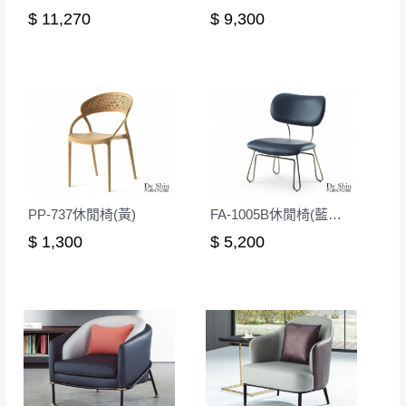
$ 11,270
$ 9,300
無回收家具服務，若需回收家俱可聯絡當地請清潔隊
▪️
訂單成立
時請儘速於三日內完成付款，
交易恕不
回收,免付費清運專線：0800-085-717
殺價，商品均已最低價格售出
，且在特定時日會給
予折扣，請密切注意。
▪️
三
日內若未接獲您的匯款或轉帳通知，商品將不
予保留(訂單自動取消)。
▪️
無回收家具服務，若需回收家具可聯絡當地請清
潔隊回收,免付費清運專線：0800-085-717。
PP-737休閒椅(黃)
FA-1005B休閒椅(藍黑皮)
$ 1,300
$ 5,200