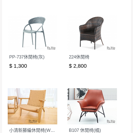
本司貨車運送如因路況不佳、天候惡劣、過於偏遠之
須保持商品全新狀態與完整包裝。鑑賞期間
山區內等，或收貨地點搬運過於困難等因素，導致無
若發生非本司因素致使之汙損破壞，恕無法
法順利配送，本公司除了盡最大努力完成配送外，視
辦理退換貨。
狀況保有出貨的權利。
台北市、新北市地區固定每周(三)、(日)兩天
保護物流人員的工作安全，賣家無提供吊掛服務，若
收送貨，敬請見諒！
需以吊車或其他的吊掛方式吊運，費用將由買方自行
本公司部份商品無維修服務，超過7日鑑賞
支付。
期，商品使用年限，因客人使用習慣、居家
PP-737休閒椅(灰)
224休閒椅
因大型傢俱有組裝、配送的問題，並非一般快速到貨
環境不同。若屬人為因素導致商品損壞、零
$ 1,300
$ 2,800
商品，無法指定特定時間送達，司機當天到貨前皆會
件短缺，則維修、搬運費用，需由消費者自
再與您通知，讓您不用整天在家等貨，以免浪費你的
行吸收(另事先與消費者報價，消費者同意將
寶貴時間。
會進行維修)。
如遇自然災害、政府宣布之災害警報等不可抗力情
到貨7日內為鑑賞期(注意:鑑賞期非試用期)，
事，而危及運送人員輸送之安全，本司得視狀況延後
若非商品品質瑕疵問題於鑑賞期內退貨之情
或停止運送服務。
形，我們需酌收退貨運費。
百貨公司配送暫無法配合開店前、閉店後時段，並送
如欲放置營業場所及公開場合之商品則無享
至百貨公司卸貨區為限，恕無法送至指定樓面。
《 如
有商品一年保固之服務。
小清新藤編休閒椅(WS-086)
B107 休閒椅(橘)
遇百貨周年慶期間，恕暫停百貨公司相關運送 》