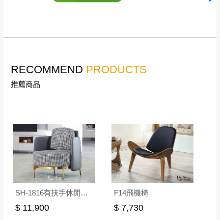
公司客服人員，我們將為您更換新品，運費
皆由本站負責，所有退回及換貨之商品必須
台北市、新北市地區固定每周(三)、(日)兩天收送貨
是全新狀態且完整包裝，床墊、床包、枕頭
類產品需為未拆封狀態(請保持商品、附件、
包裝、廠商紙及所有附隨文件或資料之完整
暫無配送地區
：
彰化、南投、雲林、嘉義、台南、高
RECOMMEND
PRODUCTS
性)，若未依照上述方式處理，恕無法接受退
雄、屏東、宜蘭、 花蓮、台東、金門、馬祖、澎湖地區
推薦商品
貨。
（可於LINE線上詢問 →
@dershin
）
由於透過電腦螢幕選購商品，可能會因個人
電腦螢幕的設定色差或解析度等因素， 與實
際商品的顏色、質感稍有不同，如因此而需
加收說明
退換貨，
需自付來回運費及人資成本
，請您
訂購前詳加確認。(包含商品尺寸是否合適)。
訂購前請確認商品尺寸，大型物件因為人工
丈量，難免會有些許誤差值(約正負0.5CM)
。
詳細尺寸以實品為主。
SH-1816有扶手休閒椅(後灰色)
F14飛機椅
。
非因本公司問題而需退換貨，請於收到貨7日
$ 11,900
$ 7,730
其它注意事項
內通知客服人員(Line@ ID：
@dershin
)
，並