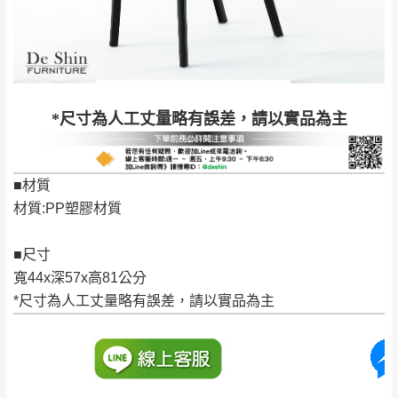
保護物流人員的工作安全，賣家無提供吊掛
區、北投湖山路、
服務，若需以吊車或其他的吊掛方式吊運，
深坑山區
費用將由買方自行支付。
$ 9,000以上：免
因大型傢俱有組裝、配送的問題，並非一般
運費
快速到貨商品，無法指定特定時間送達，司
基隆
$ 9,000以下：
基隆山區
*尺寸為人工丈量略有誤差，請以實品為主
機當天到貨前皆會再與您通知，讓你不用整
NT$500元
天在家等貨，以節省您的寶貴時間。
＊A108產品另收運費
由於百貨公司配送較為不易，故暫無法配送
■材質
$ 9,000以上：免
至百貨公司內部。
卓蘭鎮、三灣、通
材質:PP塑膠材質
運費
霄山區、西湖、泰
苗栗
$ 9,000以下：
安鄉、大湖鄉、頭
發票寄送：
■尺寸
NT$500元
屋、獅潭鄉
若您選擇三聯式或索取兩聯式發票，發票將於商品
寬44x深57x高81公分
＊A108產品另收運費
完成出貨15個工作天另行寄出，另外約加上2~7個
*尺寸為人工丈量略有誤差，請以實品為主
工作天內送達，如遇國定假日將順延寄送。
配送天數：5~14天
到貨時間：指定送貨日當天以電話聯絡確認
退換貨說明：
若收到不良品，請於到貨日起七日內通知本
｜周（一）配送部門固定公休無送貨｜