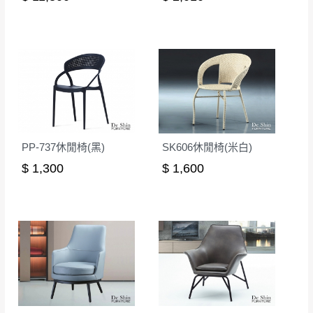
無回收家具服務，若需回收家俱可聯絡當地請清潔隊
▪️
訂單成立
時請儘速於三日內完成付款，
交易恕不
回收,免付費清運專線：0800-085-717
殺價，商品均已最低價格售出
，且在特定時日會給
予折扣，請密切注意。
▪️
三
日內若未接獲您的匯款或轉帳通知，商品將不
予保留(訂單自動取消)。
▪️
無回收家具服務，若需回收家具可聯絡當地請清
潔隊回收,免付費清運專線：0800-085-717。
PP-737休閒椅(黑)
SK606休閒椅(米白)
$ 1,300
$ 1,600