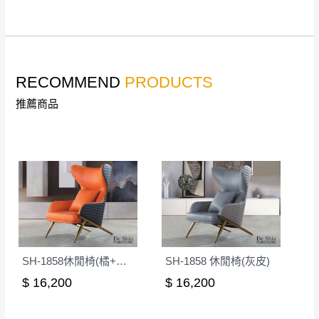
公司客服人員，我們將為您更換新品，運費
皆由本站負責，所有退回及換貨之商品必須
台北市、新北市地區固定每周(三)、(日)兩天收送貨
是全新狀態且完整包裝，床墊、床包、枕頭
類產品需為未拆封狀態(請保持商品、附件、
RECOMMEND
PRODUCTS
包裝、廠商紙及所有附隨文件或資料之完整
暫無配送地區
：
彰化、南投、雲林、嘉義、台南、高
推薦商品
性)，若未依照上述方式處理，恕無法接受退
雄、屏東、宜蘭、 花蓮、台東、金門、馬祖、澎湖地區
貨。
（可於LINE線上詢問 →
@dershin
）
由於透過電腦螢幕選購商品，可能會因個人
電腦螢幕的設定色差或解析度等因素， 與實
際商品的顏色、質感稍有不同，如因此而需
加收說明
退換貨，
需自付來回運費及人資成本
，請您
訂購前詳加確認。(包含商品尺寸是否合適)。
訂購前請確認商品尺寸，大型物件因為人工
丈量，難免會有些許誤差值(約正負0.5CM)
。
SH-1858休閒椅(橘+灰皮)
SH-1858 休閒椅(灰皮)
詳細尺寸以實品為主。
。
$ 16,200
$ 16,200
非因本公司問題而需退換貨，請於收到貨7日
其它注意事項
內通知客服人員(Line@ ID：
@dershin
)
，並