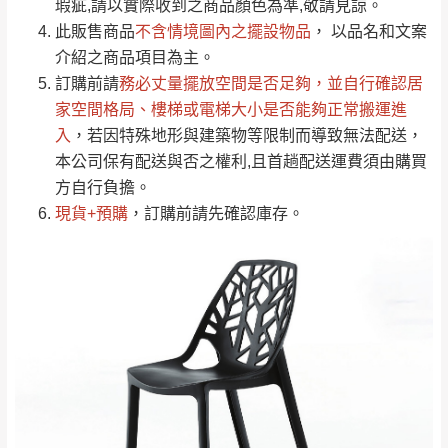
瑕疵,請以實際收到之商品顏色為準,敬請見諒。
單。
部分網路商品恕無法更改原設計或客製，敬請
桃園
復興鄉
此販售商品
不含情境圖內之擺設物品
， 以品名和文案
見諒！
介紹之商品項目為主。
接單後二日內(不含例假日)，我們客服會與您
峨眉鄉、五峰鄉、
訂購前請
務必丈量擺放空間是否足夠
，並自行確認居
電話聯絡或E-Mail通知確認訂單。
橫山、北埔鄉、尖
家空間格局、
樓梯或電梯大小是否能夠正常搬運進
（線上客
服 LINE →
@dershin
）
石鄉、寶山鄉山
入
，若因特殊地形與建築物等限制而導致無法配送，
新竹
下單前先詢問是否現貨
，若未詢問下單後無
區、新埔山區、芎
本公司保有配送與否之權利,且首趟配送運費須由購買
現貨我們客服會再來電或E-Mail與您聯絡
林山區、關西 玉山
方自行負擔。
免 運
（洽詢方式請搜尋 L
ine ID →
@dershin
）
里
現貨+預購
，訂購前請先確認庫存。
費
運送範圍：限定北至基隆，南至苗栗，偏遠
地區恕無法提供運送 (詳見運送規章)。
台北
無
雙溪、貢寮、烏
配送範圍：
來、平溪、九份、
苗栗至基隆；其它地區暫不開放，如因特殊
石門、林口 下福
＊A108產品另收運費
地型限制(山區、鄉、鎮、村)、樓梯太小、無
里、新店山區、三
新北
法搬運上樓等因素，導致無法配送，
本公司
峽山區、石碇、坪
保有出貨的權利。
林、福隆、淡水山