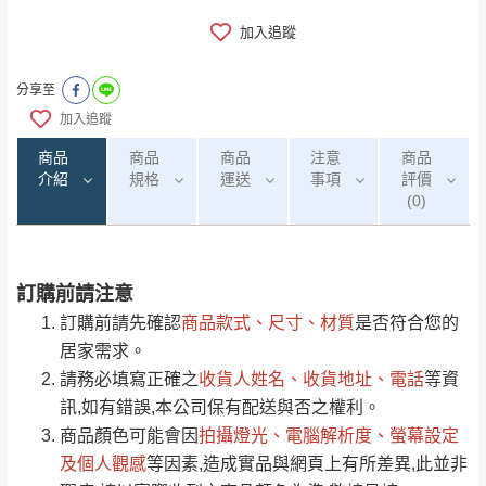
加入追蹤
分享至
加入追蹤
商品
商品
商品
注意
商品
介紹
規格
運送
事項
評價
(0)
訂購前請注意
0
注意事項：
/5
運 費 說 明
(0)筆
訂購前請先確認
商品款式、尺寸、材質
是否符合您的
由於
品項繁多，網頁無法及時更新，如有需
居家需求。
要購買商品，請於出發前來電或到「官方
請務必填寫正確之
收貨人姓名、收貨地址、電話
等資
全部
依評論高至低排列
偏遠地區
Line客服」來信確認商品是否有「現貨」與
運送地
區
運送費用
訊,如有錯誤,本公司保有配送與否之權利。
「金額」。
（請先線上詢問 LINE
依評論低至高排列
只顯示附上圖片
商品顏色可能會
因
拍攝燈光、電腦解析度、螢幕設定
→
@dershin
）
若商品價格或庫存有異常，商家有權取消訂
及個人觀感
等因素,造成實品與網頁上有所差異,此並非
只顯示附上評論