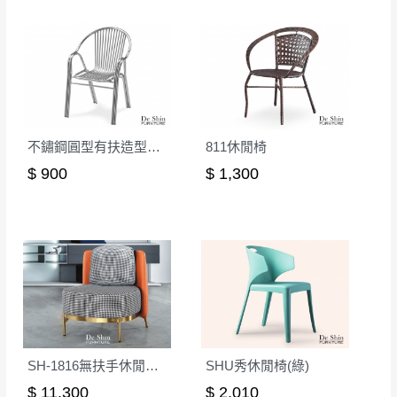
本司貨車運送如因路況不佳、天候惡劣、過於偏遠之
須保持商品全新狀態與完整包裝。鑑賞期間
山區內等，或收貨地點搬運過於困難等因素，導致無
若發生非本司因素致使之汙損破壞，恕無法
法順利配送，本公司除了盡最大努力完成配送外，視
辦理退換貨。
狀況保有出貨的權利。
台北市、新北市地區固定每周(三)、(日)兩天
保護物流人員的工作安全，賣家無提供吊掛服務，若
收送貨，敬請見諒！
需以吊車或其他的吊掛方式吊運，費用將由買方自行
本公司部份商品無維修服務，超過7日鑑賞
不鏽鋼圓型有扶造型椅(03)
811休閒椅
支付。
期，商品使用年限，因客人使用習慣、居家
$ 900
$ 1,300
因大型傢俱有組裝、配送的問題，並非一般快速到貨
環境不同。若屬人為因素導致商品損壞、零
商品，無法指定特定時間送達，司機當天到貨前皆會
件短缺，則維修、搬運費用，需由消費者自
再與您通知，讓您不用整天在家等貨，以免浪費你的
行吸收(另事先與消費者報價，消費者同意將
寶貴時間。
會進行維修)。
如遇自然災害、政府宣布之災害警報等不可抗力情
到貨7日內為鑑賞期(注意:鑑賞期非試用期)，
事，而危及運送人員輸送之安全，本司得視狀況延後
若非商品品質瑕疵問題於鑑賞期內退貨之情
或停止運送服務。
形，我們需酌收退貨運費。
百貨公司配送暫無法配合開店前、閉店後時段，並送
如欲放置營業場所及公開場合之商品則無享
SH-1816無扶手休閒椅(後橘色)
SHU秀休閒椅(綠)
至百貨公司卸貨區為限，恕無法送至指定樓面。
《 如
有商品一年保固之服務。
$ 11,300
$ 2,010
遇百貨周年慶期間，恕暫停百貨公司相關運送 》