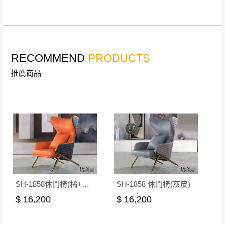
公司客服人員，我們將為您更換新品，運費
皆由本站負責，所有退回及換貨之商品必須
台北市、新北市地區固定每周(三)、(日)兩天收送貨
是全新狀態且完整包裝，床墊、床包、枕頭
類產品需為未拆封狀態(請保持商品、附件、
RECOMMEND
PRODUCTS
包裝、廠商紙及所有附隨文件或資料之完整
暫無配送地區
：
彰化、南投、雲林、嘉義、台南、高
推薦商品
性)，若未依照上述方式處理，恕無法接受退
雄、屏東、宜蘭、 花蓮、台東、金門、馬祖、澎湖地區
貨。
（可於LINE線上詢問 →
@dershin
）
由於透過電腦螢幕選購商品，可能會因個人
電腦螢幕的設定色差或解析度等因素， 與實
際商品的顏色、質感稍有不同，如因此而需
加收說明
退換貨，
需自付來回運費及人資成本
，請您
訂購前詳加確認。(包含商品尺寸是否合適)。
訂購前請確認商品尺寸，大型物件因為人工
丈量，難免會有些許誤差值(約正負0.5CM)
。
SH-1858休閒椅(橘+灰皮)
SH-1858 休閒椅(灰皮)
詳細尺寸以實品為主。
。
$ 16,200
$ 16,200
非因本公司問題而需退換貨，請於收到貨7日
其它注意事項
內通知客服人員(Line@ ID：
@dershin
)
，並