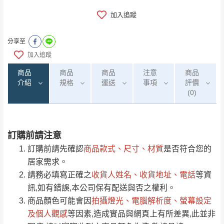
加入追蹤
分享至
加入追蹤
商品
商品
商品
注意
商品
介紹
規格
運送
事項
評價
(0)
訂購前請注意
0
注意事項：
/5
運 費 說 明
(0)筆
訂購前請先確認
商品款式、尺寸、材質
是否符合您的
由於
品項繁多，網頁無法及時更新，如有需
居家需求。
要購買商品，請於出發前來電或到「官方
請務必填寫正確之
收貨人姓名、收貨地址、電話
等資
全部
依評論高至低排列
偏遠地區
Line客服」來信確認商品是否有「現貨」與
運送地
區
運送費用
訊,如有錯誤,本公司保有配送與否之權利。
「金額」。
（請先線上詢問 LINE
依評論低至高排列
只顯示附上圖片
商品顏色可能會
因
拍攝燈光、電腦解析度、螢幕設定
→
@dershin
）
若商品價格或庫存有異常，商家有權取消訂
及個人觀感
等因素,造成實品與網頁上有所差異,此並非
只顯示附上評論