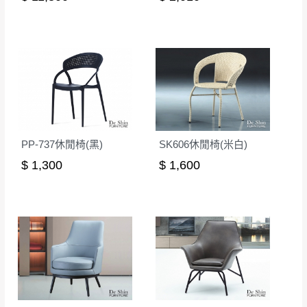
無回收家具服務，若需回收家俱可聯絡當地請清潔隊
▪️
訂單成立
時請儘速於三日內完成付款，
交易恕不
回收,免付費清運專線：0800-085-717
殺價，商品均已最低價格售出
，且在特定時日會給
予折扣，請密切注意。
▪️
三
日內若未接獲您的匯款或轉帳通知，商品將不
予保留(訂單自動取消)。
▪️
無回收家具服務，若需回收家具可聯絡當地請清
潔隊回收,免付費清運專線：0800-085-717。
PP-737休閒椅(黑)
SK606休閒椅(米白)
$ 1,300
$ 1,600