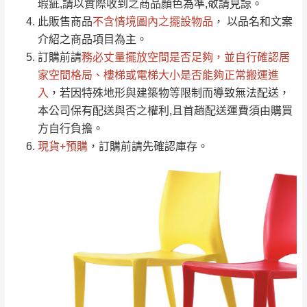
瑕疵,請以實際收到之商品顏色為準,敬請見諒。
單。
部分網路商品恕無法更改原設計或客製，敬請
桃園
復興鄉
此販售商品
不含情境圖內之擺設物品
， 以品名和文案
見諒！
介紹之商品項目為主。
接單後二日內(不含例假日)，我們客服會與您
峨眉鄉、五峰鄉、
訂購前請
務必丈量擺放空間是否足夠
，並自行確認居
電話聯絡或E-Mail通知確認訂單。
橫山、北埔鄉、尖
家空間格局、
樓梯或電梯大小是否能夠正常搬運進
（線上客
服 LINE →
@dershin
）
石鄉、寶山鄉山
入
，若因特殊地形與建築物等限制而導致無法配送，
新竹
下單前先詢問是否現貨
，若未詢問下單後無
區、新埔山區、芎
本公司保有配送與否之權利,且首趟配送運費須由購買
現貨我們客服會再來電或E-Mail與您聯絡
林山區、關西 玉山
方自行負擔。
免 運
（洽詢方式請搜尋 L
ine ID →
@dershin
）
里
現貨+預購
，訂購前請先確認庫存。
費
運送範圍：限定北至基隆，南至苗栗，偏遠
地區恕無法提供運送 (詳見運送規章)。
台北
無
雙溪、貢寮、烏
配送範圍：
來、平溪、九份、
苗栗至基隆；其它地區暫不開放，如因特殊
石門、林口 下福
＊A108產品另收運費
地型限制(山區、鄉、鎮、村)、樓梯太小、無
里、新店山區、三
新北
法搬運上樓等因素，導致無法配送，
本公司
峽山區、石碇、坪
保有出貨的權利。
林、福隆、淡水山