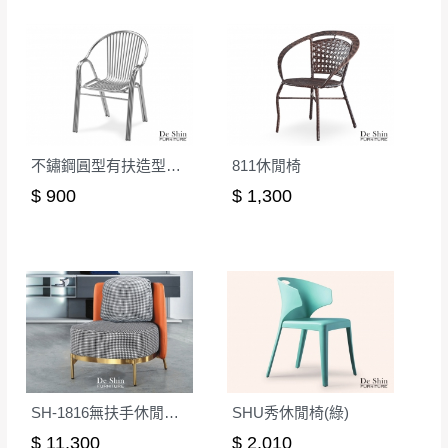
本司貨車運送如因路況不佳、天候惡劣、過於偏遠之
須保持商品全新狀態與完整包裝。鑑賞期間
山區內等，或收貨地點搬運過於困難等因素，導致無
若發生非本司因素致使之汙損破壞，恕無法
法順利配送，本公司除了盡最大努力完成配送外，視
辦理退換貨。
狀況保有出貨的權利。
台北市、新北市地區固定每周(三)、(日)兩天
保護物流人員的工作安全，賣家無提供吊掛服務，若
收送貨，敬請見諒！
需以吊車或其他的吊掛方式吊運，費用將由買方自行
本公司部份商品無維修服務，超過7日鑑賞
不鏽鋼圓型有扶造型椅(03)
811休閒椅
支付。
期，商品使用年限，因客人使用習慣、居家
$ 900
$ 1,300
因大型傢俱有組裝、配送的問題，並非一般快速到貨
環境不同。若屬人為因素導致商品損壞、零
商品，無法指定特定時間送達，司機當天到貨前皆會
件短缺，則維修、搬運費用，需由消費者自
再與您通知，讓您不用整天在家等貨，以免浪費你的
行吸收(另事先與消費者報價，消費者同意將
寶貴時間。
會進行維修)。
如遇自然災害、政府宣布之災害警報等不可抗力情
到貨7日內為鑑賞期(注意:鑑賞期非試用期)，
事，而危及運送人員輸送之安全，本司得視狀況延後
若非商品品質瑕疵問題於鑑賞期內退貨之情
或停止運送服務。
形，我們需酌收退貨運費。
百貨公司配送暫無法配合開店前、閉店後時段，並送
如欲放置營業場所及公開場合之商品則無享
SH-1816無扶手休閒椅(後橘色)
SHU秀休閒椅(綠)
至百貨公司卸貨區為限，恕無法送至指定樓面。
《 如
有商品一年保固之服務。
$ 11,300
$ 2,010
遇百貨周年慶期間，恕暫停百貨公司相關運送 》