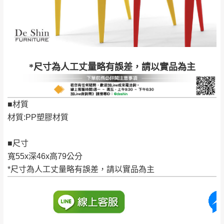
保護物流人員的工作安全，賣家無提供吊掛
區、北投湖山路、
服務，若需以吊車或其他的吊掛方式吊運，
深坑山區
費用將由買方自行支付。
$ 9,000以上：免
因大型傢俱有組裝、配送的問題，並非一般
運費
快速到貨商品，無法指定特定時間送達，司
基隆
$ 9,000以下：
基隆山區
*尺寸為人工丈量略有誤差，請以實品為主
機當天到貨前皆會再與您通知，讓你不用整
NT$500元
天在家等貨，以節省您的寶貴時間。
＊A108產品另收運費
由於百貨公司配送較為不易，故暫無法配送
■材質
$ 9,000以上：免
至百貨公司內部。
卓蘭鎮、三灣、通
材質:PP塑膠材質
運費
霄山區、西湖、泰
苗栗
$ 9,000以下：
安鄉、大湖鄉、頭
發票寄送：
■尺寸
NT$500元
屋、獅潭鄉
若您選擇三聯式或索取兩聯式發票，發票將於商品
寬55x深46x高79公分
＊A108產品另收運費
完成出貨15個工作天另行寄出，另外約加上2~7個
*尺寸為人工丈量略有誤差，請以實品為主
工作天內送達，如遇國定假日將順延寄送。
配送天數：5~14天
到貨時間：指定送貨日當天以電話聯絡確認
退換貨說明：
若收到不良品，請於到貨日起七日內通知本
｜周（一）配送部門固定公休無送貨｜