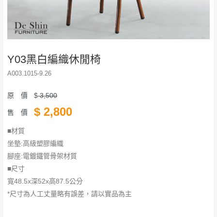
Y03黑白編織休閒椅
A003.1015-9.26
原 價
$
3,500
$
2,800
售 價
■材質
坐墊:高級塑膠編織
腳座:電鍍鐵管骨架材質
■尺寸
寬48.5x深52x高87.5公分
*尺寸為人工丈量略有誤差，請以實品為主