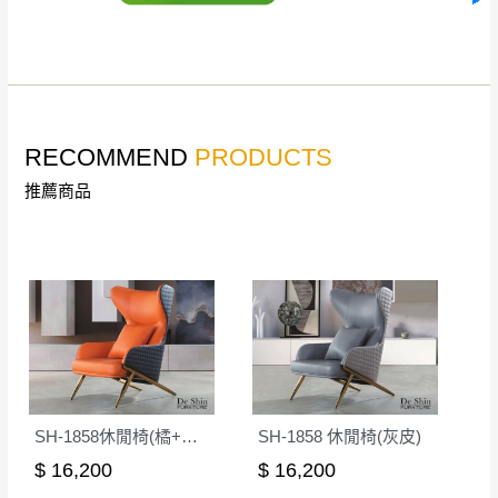
公司客服人員，我們將為您更換新品，運費
皆由本站負責，所有退回及換貨之商品必須
台北市、新北市地區固定每周(三)、(日)兩天收送貨
是全新狀態且完整包裝，床墊、床包、枕頭
類產品需為未拆封狀態(請保持商品、附件、
包裝、廠商紙及所有附隨文件或資料之完整
暫無配送地區
：
彰化、南投、雲林、嘉義、台南、高
RECOMMEND
PRODUCTS
性)，若未依照上述方式處理，恕無法接受退
雄、屏東、宜蘭、 花蓮、台東、金門、馬祖、澎湖地區
推薦商品
貨。
（可於LINE線上詢問 →
@dershin
）
由於透過電腦螢幕選購商品，可能會因個人
電腦螢幕的設定色差或解析度等因素， 與實
際商品的顏色、質感稍有不同，如因此而需
加收說明
退換貨，
需自付來回運費及人資成本
，請您
訂購前詳加確認。(包含商品尺寸是否合適)。
訂購前請確認商品尺寸，大型物件因為人工
丈量，難免會有些許誤差值(約正負0.5CM)
。
詳細尺寸以實品為主。
SH-1858休閒椅(橘+灰皮)
SH-1858 休閒椅(灰皮)
。
非因本公司問題而需退換貨，請於收到貨7日
$ 16,200
$ 16,200
其它注意事項
內通知客服人員(Line@ ID：
@dershin
)
，並