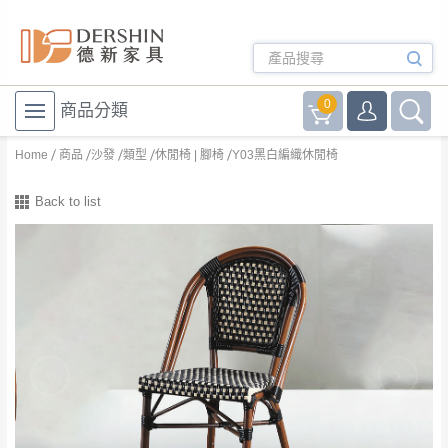
0
商品分類
Home
商品
沙發
類型
休閒椅 | 腳椅
Y03黑白編織休閒椅
Back to list