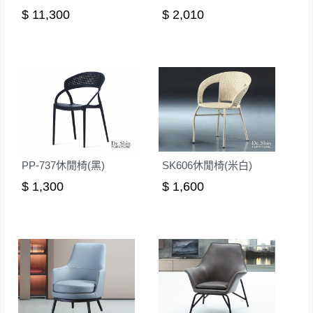
$ 11,300
$ 2,010
無回收家具服務，若需回收家俱可聯絡當地請清潔隊
▪️
訂單成立
時請儘速於三日內完成付款，
交易恕不
回收,免付費清運專線：0800-085-717
殺價，商品均已最低價格售出
，且在特定時日會給
予折扣，請密切注意。
▪️
三
日內若未接獲您的匯款或轉帳通知，商品將不
予保留(訂單自動取消)。
▪️
無回收家具服務，若需回收家具可聯絡當地請清
潔隊回收,免付費清運專線：0800-085-717。
PP-737休閒椅(黑)
SK606休閒椅(米白)
$ 1,300
$ 1,600