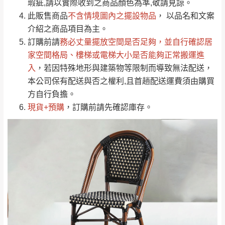
瑕疵,請以實際收到之商品顏色為準,敬請見諒。
單。
部分網路商品恕無法更改原設計或客製，敬請
桃園
復興鄉
此販售商品
不含情境圖內之擺設物品
， 以品名和文案
見諒！
介紹之商品項目為主。
接單後二日內(不含例假日)，我們客服會與您
峨眉鄉、五峰鄉、
訂購前請
務必丈量擺放空間是否足夠
，並自行確認居
電話聯絡或E-Mail通知確認訂單。
橫山、北埔鄉、尖
家空間格局、
樓梯或電梯大小是否能夠正常搬運進
（線上客
服 LINE →
@dershin
）
石鄉、寶山鄉山
入
，若因特殊地形與建築物等限制而導致無法配送，
新竹
下單前先詢問是否現貨
，若未詢問下單後無
區、新埔山區、芎
本公司保有配送與否之權利,且首趟配送運費須由購買
現貨我們客服會再來電或E-Mail與您聯絡
林山區、關西 玉山
方自行負擔。
免 運
（洽詢方式請搜尋 L
ine ID →
@dershin
）
里
現貨+預購
，訂購前請先確認庫存。
費
運送範圍：限定北至基隆，南至苗栗，偏遠
地區恕無法提供運送 (詳見運送規章)。
台北
無
雙溪、貢寮、烏
配送範圍：
來、平溪、九份、
苗栗至基隆；其它地區暫不開放，如因特殊
石門、林口 下福
＊A108產品另收運費
地型限制(山區、鄉、鎮、村)、樓梯太小、無
里、新店山區、三
新北
法搬運上樓等因素，導致無法配送，
本公司
峽山區、石碇、坪
保有出貨的權利。
林、福隆、淡水山