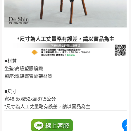
保護物流人員的工作安全，賣家無提供吊掛
區、北投湖山路、
服務，若需以吊車或其他的吊掛方式吊運，
深坑山區
費用將由買方自行支付。
$ 9,000以上：免
因大型傢俱有組裝、配送的問題，並非一般
運費
快速到貨商品，無法指定特定時間送達，司
基隆
$ 9,000以下：
基隆山區
*尺寸為人工丈量略有誤差，請以實品為主
機當天到貨前皆會再與您通知，讓你不用整
NT$500元
天在家等貨，以節省您的寶貴時間。
＊A108產品另收運費
由於百貨公司配送較為不易，故暫無法配送
■材質
$ 9,000以上：免
至百貨公司內部。
卓蘭鎮、三灣、通
坐墊:高級塑膠編織
運費
霄山區、西湖、泰
苗栗
腳座:電鍍鐵管骨架材質
$ 9,000以下：
安鄉、大湖鄉、頭
發票寄送：
NT$500元
屋、獅潭鄉
若您選擇三聯式或索取兩聯式發票，發票將於商品
■尺寸
＊A108產品另收運費
完成出貨15個工作天另行寄出，另外約加上2~7個
寬48.5x深52x高87.5公分
工作天內送達，如遇國定假日將順延寄送。
*尺寸為人工丈量略有誤差，請以實品為主
配送天數：5~14天
到貨時間：指定送貨日當天以電話聯絡確認
退換貨說明：
若收到不良品，請於到貨日起七日內通知本
｜周（一）配送部門固定公休無送貨｜