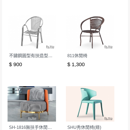
本司貨車運送如因路況不佳、天候惡劣、過於偏遠之
須保持商品全新狀態與完整包裝。鑑賞期間
山區內等，或收貨地點搬運過於困難等因素，導致無
若發生非本司因素致使之汙損破壞，恕無法
法順利配送，本公司除了盡最大努力完成配送外，視
辦理退換貨。
狀況保有出貨的權利。
台北市、新北市地區固定每周(三)、(日)兩天
保護物流人員的工作安全，賣家無提供吊掛服務，若
收送貨，敬請見諒！
需以吊車或其他的吊掛方式吊運，費用將由買方自行
本公司部份商品無維修服務，超過7日鑑賞
支付。
期，商品使用年限，因客人使用習慣、居家
不鏽鋼圓型有扶造型椅(03)
811休閒椅
因大型傢俱有組裝、配送的問題，並非一般快速到貨
環境不同。若屬人為因素導致商品損壞、零
$ 900
$ 1,300
商品，無法指定特定時間送達，司機當天到貨前皆會
件短缺，則維修、搬運費用，需由消費者自
再與您通知，讓您不用整天在家等貨，以免浪費你的
行吸收(另事先與消費者報價，消費者同意將
寶貴時間。
會進行維修)。
如遇自然災害、政府宣布之災害警報等不可抗力情
到貨7日內為鑑賞期(注意:鑑賞期非試用期)，
事，而危及運送人員輸送之安全，本司得視狀況延後
若非商品品質瑕疵問題於鑑賞期內退貨之情
或停止運送服務。
形，我們需酌收退貨運費。
百貨公司配送暫無法配合開店前、閉店後時段，並送
如欲放置營業場所及公開場合之商品則無享
至百貨公司卸貨區為限，恕無法送至指定樓面。
《 如
有商品一年保固之服務。
SH-1816無扶手休閒椅(後橘色)
SHU秀休閒椅(綠)
遇百貨周年慶期間，恕暫停百貨公司相關運送 》