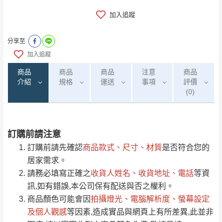
加入追蹤
分享至
加入追蹤
商品
商品
商品
注意
商品
介紹
規格
運送
事項
評價
(0)
訂購前請注意
0
注意事項：
/5
運 費 說 明
(0)筆
訂購前請先確認
商品款式、尺寸、材質
是否符合您的
由於
品項繁多，網頁無法及時更新，如有需
居家需求。
要購買商品，請於出發前來電或到「官方
請務必填寫正確之
收貨人姓名、收貨地址、電話
等資
全部
依評論高至低排列
偏遠地區
Line客服」來信確認商品是否有「現貨」與
運送地
區
運送費用
訊,如有錯誤,本公司保有配送與否之權利。
「金額」。
（請先線上詢問 LINE
依評論低至高排列
只顯示附上圖片
商品顏色可能會
因
拍攝燈光、電腦解析度、螢幕設定
→
@dershin
）
若商品價格或庫存有異常，商家有權取消訂
及個人觀感
等因素,造成實品與網頁上有所差異,此並非
只顯示附上評論