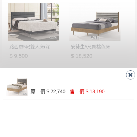
路西恩5尺雙人床(深灰布)│床架
安徒生5尺胡桃色床檯(BR-131)│床架
$ 9,500
$ 18,520
原 價 $ 22,740
售 價 $ 18,190
法莉嘉5尺雙人床(米黃布)│床架
布朗克斯5尺被櫥式雙人床│床架
$ 11,270
$ 16,910