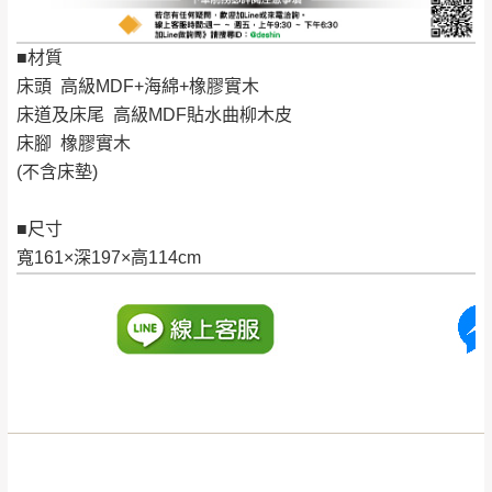
詳細尺寸以實品為主。
。
非因本公司問題而需退換貨，請於收到貨7日
■材質
其它注意事項
內通知客服人員(Line@ ID：
@dershin
)
，並
床頭 高級MDF+海綿+橡膠實木
本司貨車運送如因路況不佳、天候惡劣、過於偏遠之
須保持商品全新狀態與完整包裝。鑑賞期間
床道及床尾 高級MDF貼水曲柳木皮
山區內等，或收貨地點搬運過於困難等因素，導致無
若發生非本司因素致使之汙損破壞，恕無法
床腳 橡膠實木
法順利配送，本公司除了盡最大努力完成配送外，視
(不含床墊)
辦理退換貨。
狀況保有出貨的權利。
台北市、新北市地區固定每周(三)、(日)兩天
保護物流人員的工作安全，賣家無提供吊掛服務，若
■尺寸
收送貨，敬請見諒！
需以吊車或其他的吊掛方式吊運，費用將由買方自行
寬161×深197×高114cm
本公司部份商品無維修服務，超過7日鑑賞
支付。
期，商品使用年限，因客人使用習慣、居家
因大型傢俱有組裝、配送的問題，並非一般快速到貨
環境不同。若屬人為因素導致商品損壞、零
商品，無法指定特定時間送達，司機當天到貨前皆會
件短缺，則維修、搬運費用，需由消費者自
再與您通知，讓您不用整天在家等貨，以免浪費你的
行吸收(另事先與消費者報價，消費者同意將
寶貴時間。
會進行維修)。
如遇自然災害、政府宣布之災害警報等不可抗力情
到貨7日內為鑑賞期(注意:鑑賞期非試用期)，
事，而危及運送人員輸送之安全，本司得視狀況延後
若非商品品質瑕疵問題於鑑賞期內退貨之情
或停止運送服務。