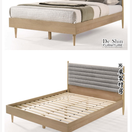
＊A108產品另收運費
地型限制(山區、鄉、鎮、村)、樓梯太小、無
里、新店山區、三
新北
法搬運上樓等因素，導致無法配送，
本公司
峽山區、石碇、坪
保有出貨的權利。
林、福隆、淡水山
保護物流人員的工作安全，賣家無提供吊掛
區、北投湖山路、
服務，若需以吊車或其他的吊掛方式吊運，
深坑山區
費用將由買方自行支付。
$ 9,000以上：免
因大型傢俱有組裝、配送的問題，並非一般
運費
快速到貨商品，無法指定特定時間送達，司
基隆
$ 9,000以下：
基隆山區
機當天到貨前皆會再與您通知，讓你不用整
NT$500元
天在家等貨，以節省您的寶貴時間。
＊A108產品另收運費
由於百貨公司配送較為不易，故暫無法配送
$ 9,000以上：免
至百貨公司內部。
卓蘭鎮、三灣、通
運費
霄山區、西湖、泰
苗栗
$ 9,000以下：
安鄉、大湖鄉、頭
發票寄送：
NT$500元
屋、獅潭鄉
若您選擇三聯式或索取兩聯式發票，發票將於商品
＊A108產品另收運費
完成出貨15個工作天另行寄出，另外約加上2~7個
工作天內送達，如遇國定假日將順延寄送。
配送天數：5~14天