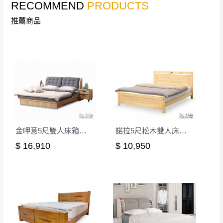
RECOMMEND
PRODUCTS
形，我們需酌收退貨運費。
百貨公司配送暫無法配合開店前、閉店後時段，並送
如欲放置營業場所及公開場合之商品則無享
推薦商品
至百貨公司卸貨區為限，恕無法送至指定樓面。
《 如
有商品一年保固之服務。
遇百貨周年慶期間，恕暫停百貨公司相關運送 》
無回收家具服務，若需回收家俱可聯絡當地請清潔隊
▪️
訂單成立
時請儘速於三日內完成付款，
交易恕不
回收,免付費清運專線：0800-085-717
殺價，商品均已最低價格售出
，且在特定時日會給
予折扣，請密切注意。
▪️
三
日內若未接獲您的匯款或轉帳通知，商品將不
予保留(訂單自動取消)。
▪️
無回收家具服務，若需回收家具可聯絡當地請清
金呷意5尺雙人床箱式床台│床架
諾拉5尺松木雙人床台│床架
潔隊回收,免付費清運專線：0800-085-717。
$ 16,910
$ 10,950