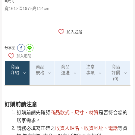
■尺寸
寬161×深197×高114cm
加入追蹤
分享至
加入追蹤
商品
商品
商品
注意
商品
介紹
規格
運送
事項
評價
(0)
訂購前請注意
0
注意事項：
/5
運 費 說 明
(0)筆
訂購前請先確認
商品款式、尺寸、材質
是否符合您的
由於
品項繁多，網頁無法及時更新，如有需
居家需求。
要購買商品，請於出發前來電或到「官方
請務必填寫正確之
收貨人姓名、收貨地址、電話
等資
全部
依評論高至低排列
偏遠地區
Line客服」來信確認商品是否有「現貨」與