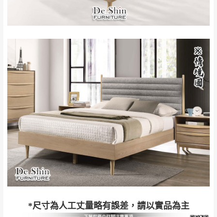
到貨時間：指定送貨日當天以電話聯絡確認
退換貨說明：
若收到不良品，請於到貨日起七日內通知本
｜周（一）配送部門固定公休無送貨｜
公司客服人員，我們將為您更換新品，運費
皆由本站負責，所有退回及換貨之商品必須
台北市、新北市地區固定每周(三)、(日)兩天收送貨
是全新狀態且完整包裝，床墊、床包、枕頭
類產品需為未拆封狀態(請保持商品、附件、
包裝、廠商紙及所有附隨文件或資料之完整
暫無配送地區
：
彰化、南投、雲林、嘉義、台南、高
性)，若未依照上述方式處理，恕無法接受退
雄、屏東、宜蘭、 花蓮、台東、金門、馬祖、澎湖地區
貨。
（可於LINE線上詢問 →
@dershin
）
由於透過電腦螢幕選購商品，可能會因個人
電腦螢幕的設定色差或解析度等因素， 與實
際商品的顏色、質感稍有不同，如因此而需
加收說明
退換貨，
需自付來回運費及人資成本
，請您
訂購前詳加確認。(包含商品尺寸是否合適)。
訂購前請確認商品尺寸，大型物件因為人工
*尺寸為人工丈量略有誤差，請以實品為主
丈量，難免會有些許誤差值(約正負0.5CM)
。