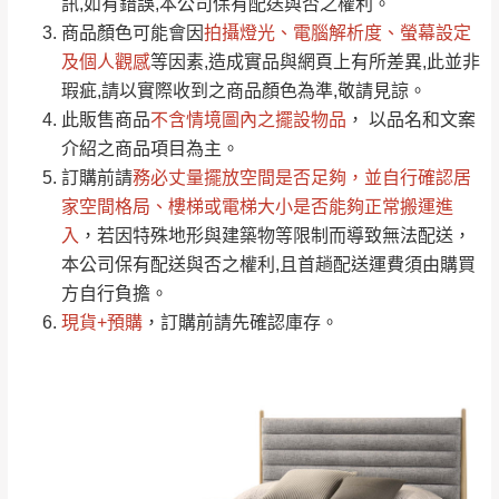
運送地
區
運送費用
訊,如有錯誤,本公司保有配送與否之權利。
「金額」。
（請先線上詢問 LINE
依評論低至高排列
只顯示附上圖片
商品顏色可能會
因
拍攝燈光、電腦解析度、螢幕設定
→
@dershin
）
若商品價格或庫存有異常，商家有權取消訂
及個人觀感
等因素,造成實品與網頁上有所差異,此並非
只顯示附上評論
瑕疵,請以實際收到之商品顏色為準,敬請見諒。
單。
部分網路商品恕無法更改原設計或客製，敬請
桃園
復興鄉
此販售商品
不含情境圖內之擺設物品
， 以品名和文案
見諒！
介紹之商品項目為主。
接單後二日內(不含例假日)，我們客服會與您
峨眉鄉、五峰鄉、
訂購前請
務必丈量擺放空間是否足夠
，並自行確認居
電話聯絡或E-Mail通知確認訂單。
橫山、北埔鄉、尖
家空間格局、
樓梯或電梯大小是否能夠正常搬運進
（線上客
服 LINE →
@dershin
）
石鄉、寶山鄉山
入
，若因特殊地形與建築物等限制而導致無法配送，
新竹
下單前先詢問是否現貨
，若未詢問下單後無
區、新埔山區、芎
本公司保有配送與否之權利,且首趟配送運費須由購買
現貨我們客服會再來電或E-Mail與您聯絡
林山區、關西 玉山
方自行負擔。
免 運
（洽詢方式請搜尋 L
ine ID →
@dershin
）
里
現貨+預購
，訂購前請先確認庫存。
費
運送範圍：限定北至基隆，南至苗栗，偏遠
地區恕無法提供運送 (詳見運送規章)。
台北
無
雙溪、貢寮、烏
配送範圍：
來、平溪、九份、
苗栗至基隆；其它地區暫不開放，如因特殊
石門、林口 下福