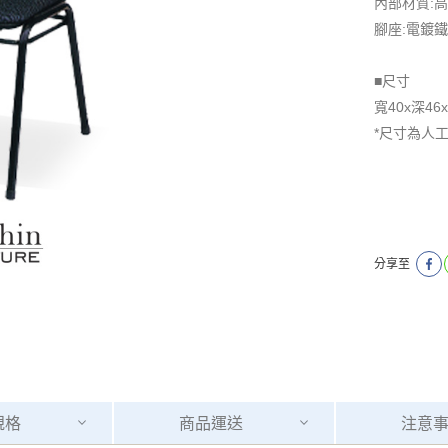
內部材質:
腳座:電鍍
■尺寸
寬40x深46
*尺寸為人
分享至
規格
商品
運送
注意