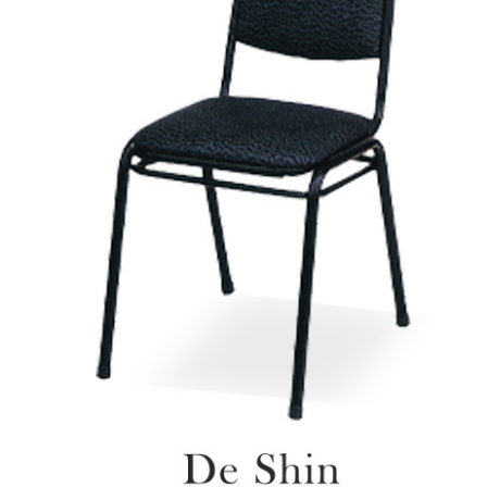
雙溪、
門、林口 
＊A108產品另收運費
裝、配送的問題，並非一般快速到貨商品，無法指定特定時間送
石碇、坪
讓你不用整天在家等貨，以節省您的寶貴時間。
送較為不易，故暫無法配送至百貨公司內部。
$ 9,000以上：免運費
$ 9,000以下：NT$500元
＊A108產品另收運費
兩聯式發票，發票將於商品完成出貨15個工作天另行寄出，另外約
$ 9,000以上：免運費
卓蘭鎮、
順延寄送。
$ 9,000以下：NT$500元
鄉
＊A108產品另收運費
請於到貨日起七日內通知本公司客服人員，我們將為您更換新品
配送天數：5~14天
之商品必須是全新狀態且完整包裝，床墊、床包、枕頭類產品需為
到貨時間：指定送貨日當天以電話聯絡確認
、廠商紙及所有附隨文件或資料之完整性)，若未依照上述方式處
幕選購商品，可能會因個人電腦螢幕的設定色差或解析度等因素，
｜周（一）配送部門固定公休無送貨｜
如因此而需退換貨，
需自付來回運費及人資成本
，請您訂購前詳
台北市、新北市地區固定每周(三)、(日)兩天收送貨