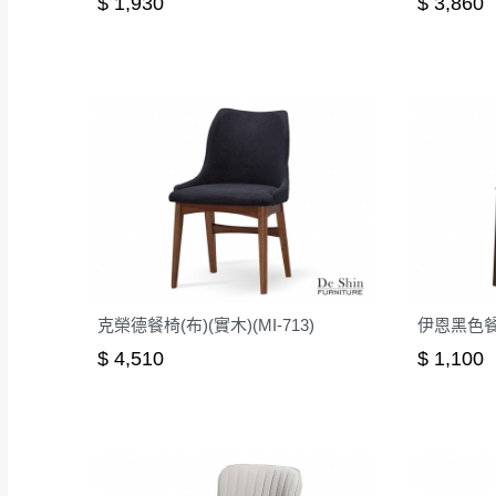
$ 1,930
$ 3,860
克榮德餐椅(布)(實木)(MI-713)
伊恩黑色
$ 4,510
$ 1,100