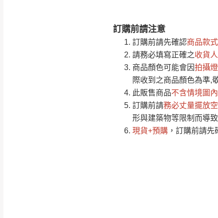
訂購前請注意
注意事項：
0
訂購前請先確認
商品款式
由於
品項繁多，
/5
請務必填寫正確之
收貨人
(0)筆
認商品是否有「
商品顏色可能會
因
拍攝燈
運送地
區
若商品價格或庫存有
際收到之商品顏色為準,
接單後二日內(不
此販售商品
不含情境圖內
訂購前請
（線上客
務必丈量擺放空
服 LIN
桃園
形與建築物等限制而導致
下單前先詢問是
現貨+預購
，訂購前請先
（洽詢方式請搜尋
運送範圍：限定北
新竹
配送範圍：
苗栗至基隆；其
台北
素，導致無法配
保護物流人員的