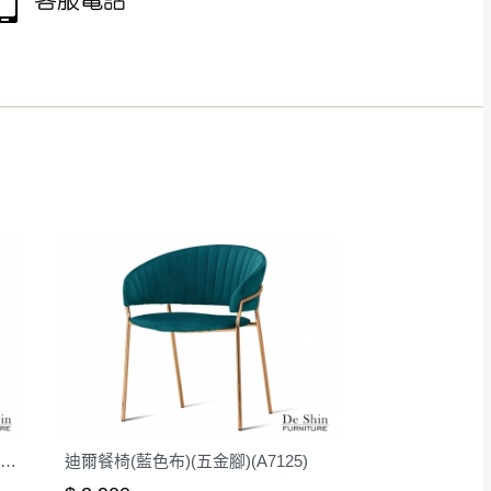
得視狀況延後或停止運送服
指定樓面。
《 如遇百貨周年慶
7
丹尼爾餐椅(布)(實木)(洗白色)(MI-728)
迪爾餐椅(藍色布)(五金腳)(A7125)