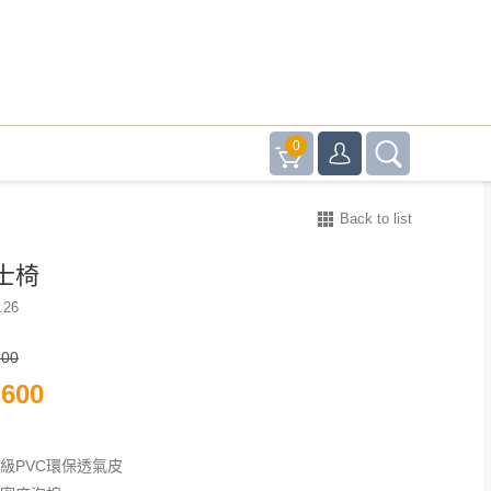
0
Back to list
士椅
.26
00
600
高級PVC環保透氣皮