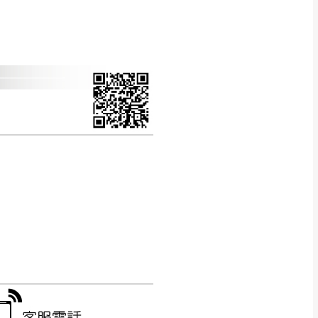
CM) 詳細尺寸以實品
in
)
，並須保持商品全新
、馬祖、澎湖地區
貨。
、居家環境不同。若屬人
先與消費者報價，消費
。
退貨之情形，我們需酌收
特定時日會給予折扣，
等因素，導致無法順利配送，
用將由買方自行支付。
17。
當天到貨前皆會再與您通知，