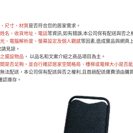
運 費 說 明
、尺寸、材質
是否符合您的居家需求。
網頁無法及時更新，如有需要購買商品，請於出發前來電或到「官方
姓名、收貨地址、電話
等資訊,如有錯誤,本公司保有配送與否之
全部
依評論高至低排列
依評論低至高排列
現貨」與 「金額」。
光、電腦解析度、螢幕設定及個人觀感
等因素,造成實品與網頁上
運送費用
異常，商家有權取消訂單。
部分網路商品恕無法更改原設計或
敬請見諒。
（請先
含例假日)，我們客服會與您電話聯絡或E-Mail通知確認訂單。
之擺設物品
， 以品名和文案介紹之商品項目為主。
間是否足夠
E →
@dershin
，並自行確認居家空間格局、
）
樓梯或電梯大小是否能
無法配送，本公司保有配送與否之權利,且首趟配送運費須由購
否現貨
，若未詢問下單後無現貨我們客服會再來電或E-Mail與您
確認庫存。
 L
ine ID →
@dershin
）
峨眉鄉、
至基隆，南至苗栗，偏遠地區恕無法提供運送 (詳見運送規章)
鄉、寶山
免 運 費
它地區暫不開放，如因特殊地型限制(山區、鄉、鎮、村)、樓梯
送，
本公司保有出貨的權利。
工作安全，賣家無提供吊掛服務，若需以吊車或其他的吊掛方式