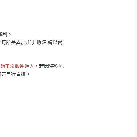
Line客服」來信確
權利。
只顯示附上圖片
只顯示附上評論
有所差異,此並非瑕疵,請以實
偏遠地區
客製，敬請見諒！
線上詢問 LINE →
@dershin
）
夠正常搬運進入
，若因特殊地
復興鄉
買方自行負擔。
聯絡
五峰鄉、橫山、北埔鄉、尖石
。
鄉山區、新埔山區、芎林山區、
關西 玉山里
太小、無法搬運上樓等因
無
吊運，費用將由買方自