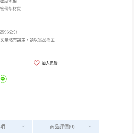
高密度泡棉
鐵管骨架材質
x高96公分
工丈量略有誤差，請以實品為主
加入追蹤
事項
商品
評價(0)