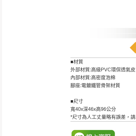
訂購前請確認商品
為主。
暫無配送地區
非因本公司問題而
：
彰化、南
（可於LINE線上詢問 →
狀態與完整包裝
@d
台北市、新北市地
本公司部份商品
加收說明
為因素導致商品
者同意將會進行維
■材質
到貨7日內為鑑
外部材質:高級PVC環保透氣皮
退貨運費。
內部材質:高密度泡棉
如欲放置營業場
腳座:電鍍鐵管骨架材質
其它注意事項
▪️
訂單成立
時請儘速於
本司貨車運送如因路況不
■尺寸
請密切注意。
本公司除了盡最大努力完
寬40x深46x高96公分
▪️
三
日內若未接獲您的匯
保護物流人員的工作安全
*尺寸為人工丈量略有誤差，
▪️
無回收家具服務，若需回
因大型傢俱有組裝、配送
讓您不用整天在家等貨，