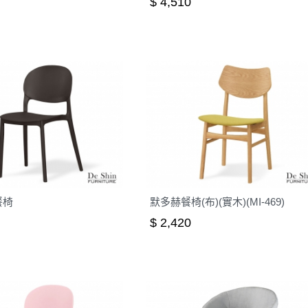
$ 4,510
餐椅
默多赫餐椅(布)(實木)(MI-469)
$ 2,420