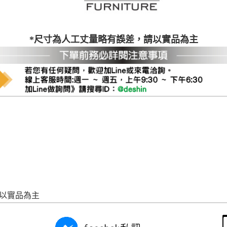
尺寸，大型物件因為人工丈量，難免會有些許誤差值(約正負0.5
需退換貨，請於收到貨7日內通知客服人員(Line@ ID：
@dersh
投、雲林、嘉義、台南、高雄、屏東、宜蘭、 花蓮、台東、金門
*尺寸為人工丈量略有誤差，請以實品為主
。鑑賞期間若發生非本司因素致使之汙損破壞，恕無法辦理退換
ershin
）
區固定每周(三)、(日)兩天收送貨，敬請見諒！
無維修服務，超過7日鑑賞期，商品使用年限，因客人使用習慣
損壞、零件短缺，則維修、搬運費用，需由消費者自行吸收(另事
修)。
賞期(注意:鑑賞期非試用期)，若非商品品質瑕疵問題於鑑賞期內
。
所及公開場合之商品則無享有商品一年保固之服務。
三日內完成付款，
交易恕不殺價，商品均已最低價格售出
，且在
佳、天候惡劣、過於偏遠之山區內等，或收貨地點搬運過於困難
成配送外，視狀況保有出貨的權利。
款或轉帳通知，商品將不予保留(訂單自動取消)。
，賣家無提供吊掛服務，若需以吊車或其他的吊掛方式吊運，費
請以實品為主
收家具可聯絡當地請清潔隊回收,免付費清運專線：0800-085-7
的問題，並非一般快速到貨商品，無法指定特定時間送達，司機
以免浪費你的寶貴時間。