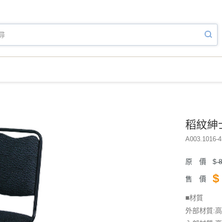
稻紋紳
A003.1016-4
原 價
$
8
$
售 價
■材質
外部材質: