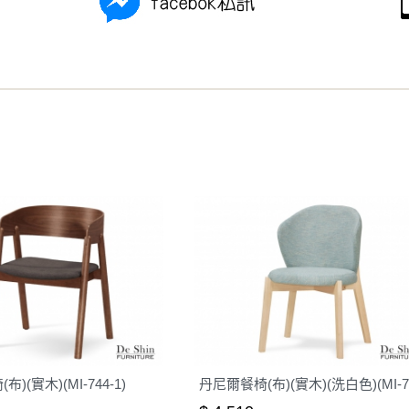
之災害警報等不可抗力情事，而危及運送人員輸送之安全，本司
開店前、閉店後時段，並送至百貨公司卸貨區為限，恕無法送至
關運送 》
家俱可聯絡當地請清潔隊回收,免付費清運專線：0800-085-71
)(實木)(MI-744-1)