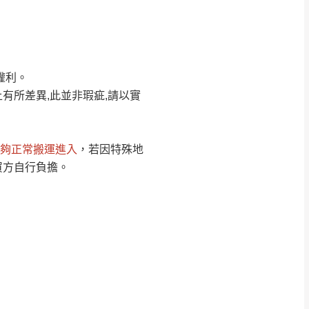
Line客服」來信確
權利。
只顯示附上圖片
只顯示附上評論
有所差異,此並非瑕疵,請以實
偏遠地區
客製，敬請見諒！
線上詢問 LINE →
@dershin
）
夠正常搬運進入
，若因特殊地
復興鄉
買方自行負擔。
聯絡
五峰鄉、橫山、北埔鄉、尖石
。
鄉山區、新埔山區、芎林山區、
關西 玉山里
太小、無法搬運上樓等因
無
吊運，費用將由買方自