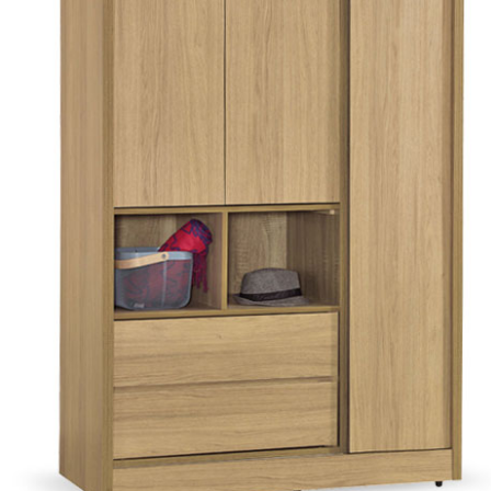
雙溪、
門、林口 
＊A108產品另收運費
裝、配送的問題，並非一般快速到貨商品，無法指定特定時間送
石碇、坪
讓你不用整天在家等貨，以節省您的寶貴時間。
送較為不易，故暫無法配送至百貨公司內部。
$ 9,000以上：免運費
$ 9,000以下：NT$500元
＊A108產品另收運費
兩聯式發票，發票將於商品完成出貨15個工作天另行寄出，另外約
$ 9,000以上：免運費
卓蘭鎮、
順延寄送。
$ 9,000以下：NT$500元
鄉
＊A108產品另收運費
請於到貨日起七日內通知本公司客服人員，我們將為您更換新品
配送天數：5~14天
之商品必須是全新狀態且完整包裝，床墊、床包、枕頭類產品需為
到貨時間：指定送貨日當天以電話聯絡確認
、廠商紙及所有附隨文件或資料之完整性)，若未依照上述方式處
幕選購商品，可能會因個人電腦螢幕的設定色差或解析度等因素，
｜周（一）配送部門固定公休無送貨｜
如因此而需退換貨，
需自付來回運費及人資成本
，請您訂購前詳
台北市、新北市地區固定每周(三)、(日)兩天收送貨