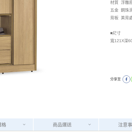
材質 浮雕
五金 鋼珠
背板 美背
■尺寸
寬121X深6
分享至
規格
商品
運送
注意