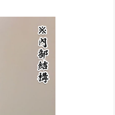
CM) 詳細尺寸以實品
in
)
，並須保持商品全新
、馬祖、澎湖地區
貨。
、居家環境不同。若屬人
先與消費者報價，消費
。
退貨之情形，我們需酌收
特定時日會給予折扣，
等因素，導致無法順利配送，
用將由買方自行支付。
17。
當天到貨前皆會再與您通知，