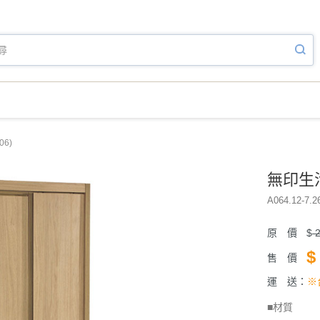
6)
無印生活
A064.12-7.2
原 價
$
2
$
售 價
運 送：
※
■材質