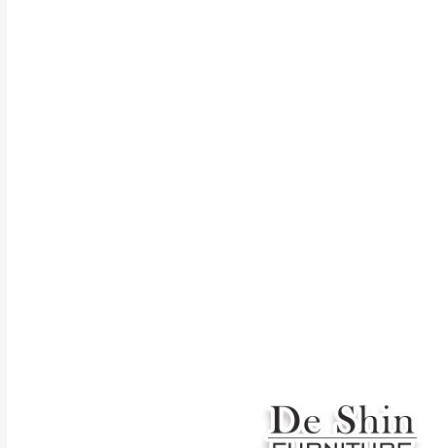
行支付。
新北
因大型傢俱有組
會再與您通知，
由於百貨公司配
基隆
發票寄送：
若您選擇三聯式或索取
送達，如遇國定假日將
苗栗
退換貨說明：
若收到不良品，
所有退回及換貨
品、附件、包裝
由於透過電腦螢
質感稍有不同，
是否合適)。