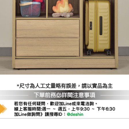
之災害警報等不可抗力情事，而危及運送人員輸送之安全，本司
開店前、閉店後時段，並送至百貨公司卸貨區為限，恕無法送至
關運送 》
家俱可聯絡當地請清潔隊回收,免付費清運專線：0800-085-71
*尺寸為人工丈量略有誤差，請以實品為主