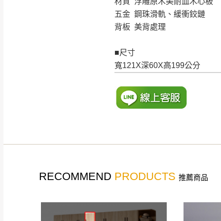
材質 浮雕原木美耐皿木心板
五金 鋼珠滑軌、緩衝鉸鏈
背板 美背處理
■尺寸
寬121X深60X高199公分
RECOMMEND
PRODUCTS
推薦商品