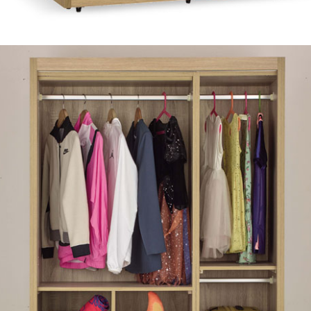
尺寸，大型物件因為人工丈量，難免會有些許誤差值(約正負0.5
需退換貨，請於收到貨7日內通知客服人員(Line@ ID：
@dersh
投、雲林、嘉義、台南、高雄、屏東、宜蘭、 花蓮、台東、金門
。鑑賞期間若發生非本司因素致使之汙損破壞，恕無法辦理退換
ershin
）
區固定每周(三)、(日)兩天收送貨，敬請見諒！
無維修服務，超過7日鑑賞期，商品使用年限，因客人使用習慣
損壞、零件短缺，則維修、搬運費用，需由消費者自行吸收(另事
修)。
賞期(注意:鑑賞期非試用期)，若非商品品質瑕疵問題於鑑賞期內
。
所及公開場合之商品則無享有商品一年保固之服務。
三日內完成付款，
交易恕不殺價，商品均已最低價格售出
，且在
佳、天候惡劣、過於偏遠之山區內等，或收貨地點搬運過於困難
成配送外，視狀況保有出貨的權利。
款或轉帳通知，商品將不予保留(訂單自動取消)。
，賣家無提供吊掛服務，若需以吊車或其他的吊掛方式吊運，費
收家具可聯絡當地請清潔隊回收,免付費清運專線：0800-085-7
的問題，並非一般快速到貨商品，無法指定特定時間送達，司機
以免浪費你的寶貴時間。