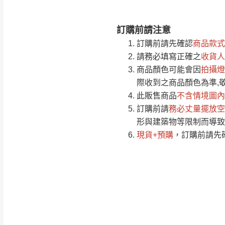
訂購前請注意
注意事項：
0
訂購前請先確認
商品款式
由於
品項繁多，
/5
請務必填寫正確之
收貨人
(0)筆
認商品是否有「
商品顏色可能會
因
拍攝燈
運送地
區
若商品價格或庫存有
際收到之商品顏色為準,
接單後二日內(不
此販售商品
不含情境圖內
訂購前請
（線上客
務必丈量擺放空
服 LIN
桃園
形與建築物等限制而導致
下單前先詢問是
現貨+預購
，訂購前請先
（洽詢方式請搜尋
運送範圍：限定北
新竹
配送範圍：
苗栗至基隆；其
台北
素，導致無法配
保護物流人員的