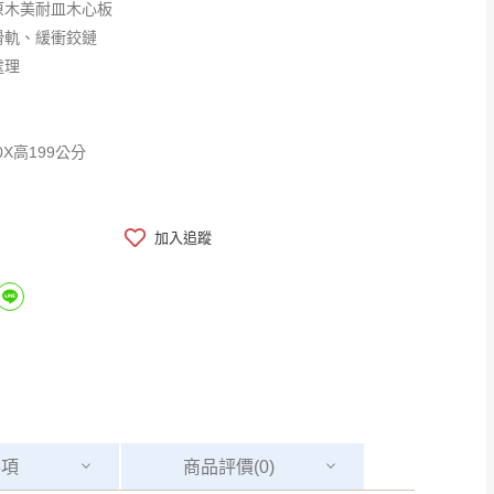
原木美耐皿木心板
滑軌、緩衝鉸鏈
處理
0X高199公分
加入追蹤
事項
商品
評價(0)