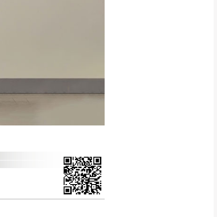
得視狀況延後或停止運送服
指定樓面。
《 如遇百貨周年慶
7