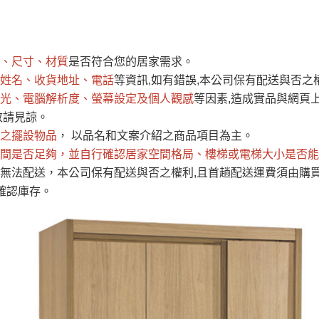
運 費 說 明
、尺寸、材質
是否符合您的居家需求。
網頁無法及時更新，如有需要購買商品，請於出發前來電或到「官方
姓名、收貨地址、電話
等資訊,如有錯誤,本公司保有配送與否之
全部
依評論高至低排列
依評論低至高排列
現貨」與 「金額」。
光、電腦解析度、螢幕設定及個人觀感
等因素,造成實品與網頁上
運送費用
異常，商家有權取消訂單。
部分網路商品恕無法更改原設計或
敬請見諒。
（請先
含例假日)，我們客服會與您電話聯絡或E-Mail通知確認訂單。
之擺設物品
， 以品名和文案介紹之商品項目為主。
間是否足夠
E →
@dershin
，並自行確認居家空間格局、
）
樓梯或電梯大小是否能
無法配送，本公司保有配送與否之權利,且首趟配送運費須由購
否現貨
，若未詢問下單後無現貨我們客服會再來電或E-Mail與您
確認庫存。
 L
ine ID →
@dershin
）
峨眉鄉、
至基隆，南至苗栗，偏遠地區恕無法提供運送 (詳見運送規章)
鄉、寶山
免 運 費
它地區暫不開放，如因特殊地型限制(山區、鄉、鎮、村)、樓梯
送，
本公司保有出貨的權利。
工作安全，賣家無提供吊掛服務，若需以吊車或其他的吊掛方式