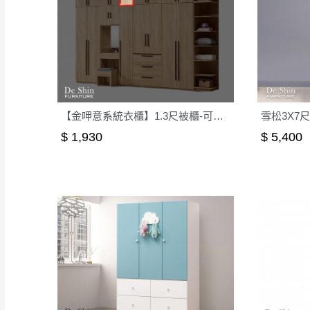
【金呷意系統衣櫃】1.3尺被櫃-可訂製
雪松3X7
$ 1,930
$ 5,400