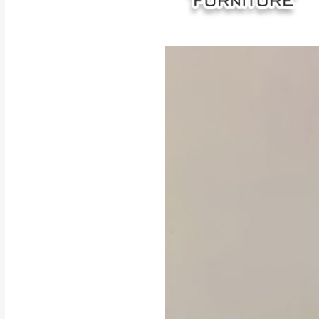
訂購前請確認商品
為主。
暫無配送地區
非因本公司問題而
：
彰化、南
（可於LINE線上詢問 →
狀態與完整包裝
@d
台北市、新北市地
本公司部份商品
加收說明
為因素導致商品
者同意將會進行維
到貨7日內為鑑
退貨運費。
如欲放置營業場
其它注意事項
▪️
訂單成立
時請儘速於
本司貨車運送如因路況不
請密切注意。
本公司除了盡最大努力完
▪️
三
日內若未接獲您的匯
保護物流人員的工作安全
▪️
無回收家具服務，若需回
因大型傢俱有組裝、配送
讓您不用整天在家等貨，