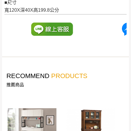
■尺寸
訂購前請確認商品尺寸，大型物件因為人工
寬120X深40X高199.8公分
丈量，難免會有些許誤差值(約正負0.5CM)
。
詳細尺寸以實品為主。
。
非因本公司問題而需退換貨，請於收到貨7日
其它注意事項
內通知客服人員(Line@ ID：
@dershin
)
，並
本司貨車運送如因路況不佳、天候惡劣、過於偏遠之
須保持商品全新狀態與完整包裝。鑑賞期間
山區內等，或收貨地點搬運過於困難等因素，導致無
若發生非本司因素致使之汙損破壞，恕無法
法順利配送，本公司除了盡最大努力完成配送外，視
辦理退換貨。
狀況保有出貨的權利。
台北市、新北市地區固定每周(三)、(日)兩天
RECOMMEND
PRODUCTS
保護物流人員的工作安全，賣家無提供吊掛服務，若
收送貨，敬請見諒！
需以吊車或其他的吊掛方式吊運，費用將由買方自行
推薦商品
本公司部份商品無維修服務，超過7日鑑賞
支付。
期，商品使用年限，因客人使用習慣、居家
因大型傢俱有組裝、配送的問題，並非一般快速到貨
環境不同。若屬人為因素導致商品損壞、零
商品，無法指定特定時間送達，司機當天到貨前皆會
件短缺，則維修、搬運費用，需由消費者自
再與您通知，讓您不用整天在家等貨，以免浪費你的
行吸收(另事先與消費者報價，消費者同意將
寶貴時間。
會進行維修)。
如遇自然災害、政府宣布之災害警報等不可抗力情