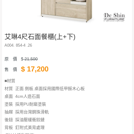
艾琳4尺石面餐櫃(上+下)
A004. 854-4 .26
原 價
$
21,500
$
17,200
售 價
■材質
材質 正面.側板.桌面採用國際低甲醛木心板
桌面 4cm人造石面
塗裝 採用PU耐磨塗裝
抽屜 採用台灣鋼珠滑軌
後鈕 採油壓緩衝鉸鏈
背板 釘附式美背處理