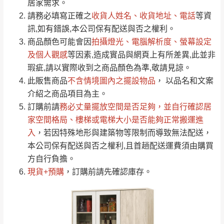
居家需求。
要購買商品，請於出發前來電或到「官方
請務必填寫正確之
收貨人姓名、收貨地址、電話
等資
全部
依評論高至低排列
偏遠地區
Line客服」來信確認商品是否有「現貨」與
運送地
區
運送費用
訊,如有錯誤,本公司保有配送與否之權利。
「金額」。
（請先線上詢問 LINE
依評論低至高排列
只顯示附上圖片
商品顏色可能會
因
拍攝燈光、電腦解析度、螢幕設定
→
@dershin
）
若商品價格或庫存有異常，商家有權取消訂
及個人觀感
等因素,造成實品與網頁上有所差異,此並非
只顯示附上評論
瑕疵,請以實際收到之商品顏色為準,敬請見諒。
單。
部分網路商品恕無法更改原設計或客製，敬請
桃園
復興鄉
此販售商品
不含情境圖內之擺設物品
， 以品名和文案
見諒！
介紹之商品項目為主。
接單後二日內(不含例假日)，我們客服會與您
峨眉鄉、五峰鄉、
訂購前請
務必丈量擺放空間是否足夠
，並自行確認居
電話聯絡或E-Mail通知確認訂單。
橫山、北埔鄉、尖
家空間格局、
樓梯或電梯大小是否能夠正常搬運進
（線上客
服 LINE →
@dershin
）
石鄉、寶山鄉山
入
，若因特殊地形與建築物等限制而導致無法配送，
新竹
下單前先詢問是否現貨
，若未詢問下單後無
區、新埔山區、芎
本公司保有配送與否之權利,且首趟配送運費須由購買
現貨我們客服會再來電或E-Mail與您聯絡
林山區、關西 玉山
方自行負擔。
免 運
（洽詢方式請搜尋 L
ine ID →
@dershin
）
里
現貨+預購
，訂購前請先確認庫存。
費
運送範圍：限定北至基隆，南至苗栗，偏遠
地區恕無法提供運送 (詳見運送規章)。
台北
無
雙溪、貢寮、烏