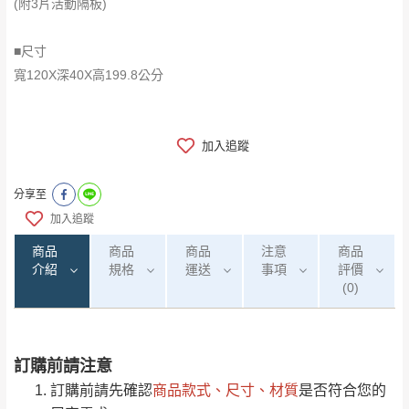
(附3片活動隔板)
■尺寸
寬120X深40X高199.8公分
加入追蹤
分享至
加入追蹤
商品
商品
商品
注意
商品
介紹
規格
運送
事項
評價
(0)
訂購前請注意
0
注意事項：
/5
運 費 說 明
(0)筆
訂購前請先確認
商品款式、尺寸、材質
是否符合您的
由於
品項繁多，網頁無法及時更新，如有需