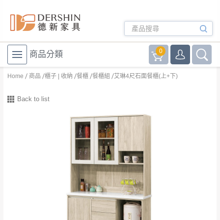
0
商品分類
Home
商品
櫃子 | 收納
餐櫃
餐櫃組
艾琳4尺石面餐櫃(上+下)
Back to list