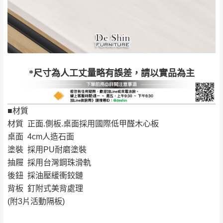
完成出貨15個工作天另行寄出，另外約加上2~7個
工作天內送達，如遇國定假日將順延寄送。
配送天數：5~14天
到貨時間：指定送貨日當天以電話聯絡確認
退換貨說明：
若收到不良品，請於到貨日起七日內通知本
｜周（一）配送部門固定公休無送貨｜
*尺寸為人工丈量略有誤差，請以實品為主
公司客服人員，我們將為您更換新品，運費
皆由本站負責，所有退回及換貨之商品必須
台北市、新北市地區固定每周(三)、(日)兩天收送貨
是全新狀態且完整包裝，床墊、床包、枕頭
■材質
類產品需為未拆封狀態(請保持商品、附件、
材質 正面.側板.桌面採用國際低甲醛木心板
包裝、廠商紙及所有附隨文件或資料之完整
暫無配送地區
：
彰化、南投、雲林、嘉義、台南、高
桌面 4cm人造石面
性)，若未依照上述方式處理，恕無法接受退
雄、屏東、宜蘭、 花蓮、台東、金門、馬祖、澎湖地區
塗裝 採用PU耐磨塗裝
貨。
（可於LINE線上詢問 →
@dershin
）
抽屜 採用台灣鋼珠滑軌
由於透過電腦螢幕選購商品，可能會因個人
後鈕 採油壓緩衝鉸鏈
電腦螢幕的設定色差或解析度等因素， 與實
背板 釘附式美背處理
際商品的顏色、質感稍有不同，如因此而需
加收說明
(附3片活動隔板)
退換貨，
需自付來回運費及人資成本
，請您
訂購前詳加確認。(包含商品尺寸是否合適)。