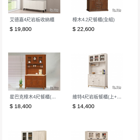
到貨7日內為鑑賞期(注意:鑑賞期非試用期)，
事，而危及運送人員輸送之安全，本司得視狀況延後
若非商品品質瑕疵問題於鑑賞期內退貨之情
或停止運送服務。
形，我們需酌收退貨運費。
艾德嘉4尺岩板收納櫃
樟木4.2尺餐櫃(全組)
百貨公司配送暫無法配合開店前、閉店後時段，並送
如欲放置營業場所及公開場合之商品則無享
$ 19,800
$ 22,600
至百貨公司卸貨區為限，恕無法送至指定樓面。
《 如
有商品一年保固之服務。
遇百貨周年慶期間，恕暫停百貨公司相關運送 》
無回收家具服務，若需回收家俱可聯絡當地請清潔隊
▪️
訂單成立
時請儘速於三日內完成付款，
交易恕不
回收,免付費清運專線：0800-085-717
殺價，商品均已最低價格售出
，且在特定時日會給
予折扣，請密切注意。
▪️
三
日內若未接獲您的匯款或轉帳通知，商品將不
予保留(訂單自動取消)。
▪️
無回收家具服務，若需回收家具可聯絡當地請清
星巴克樟木4尺餐櫃(整組)
維特4尺岩板餐櫃(上+下)(W52+W52-1)
潔隊回收,免付費清運專線：0800-085-717。
$ 18,400
$ 14,400