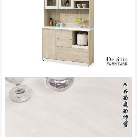
配送範圍：
來、平溪、九份、
苗栗至基隆；其它地區暫不開放，如因特殊
石門、林口 下福
＊A108產品另收運費
地型限制(山區、鄉、鎮、村)、樓梯太小、無
里、新店山區、三
新北
法搬運上樓等因素，導致無法配送，
本公司
峽山區、石碇、坪
保有出貨的權利。
林、福隆、淡水山
保護物流人員的工作安全，賣家無提供吊掛
區、北投湖山路、
服務，若需以吊車或其他的吊掛方式吊運，
深坑山區
費用將由買方自行支付。
$ 9,000以上：免
因大型傢俱有組裝、配送的問題，並非一般
運費
快速到貨商品，無法指定特定時間送達，司
基隆
$ 9,000以下：
基隆山區
機當天到貨前皆會再與您通知，讓你不用整
NT$500元
天在家等貨，以節省您的寶貴時間。
＊A108產品另收運費
由於百貨公司配送較為不易，故暫無法配送
$ 9,000以上：免
至百貨公司內部。
卓蘭鎮、三灣、通
運費
霄山區、西湖、泰
苗栗
$ 9,000以下：
安鄉、大湖鄉、頭
發票寄送：
NT$500元
屋、獅潭鄉
若您選擇三聯式或索取兩聯式發票，發票將於商品
＊A108產品另收運費