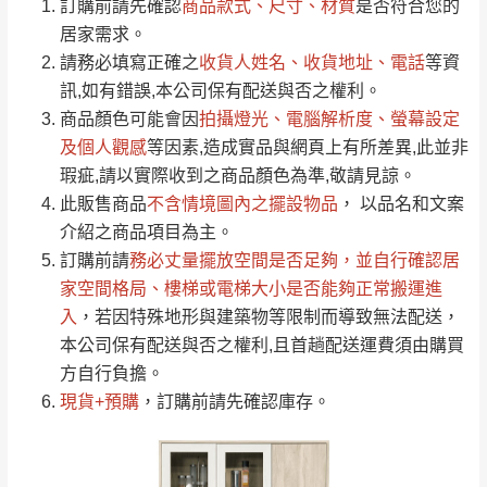
運 費 說 明
(0)筆
訂購前請先確認
商品款式、尺寸、材質
是否符合您的
由於
品項繁多，網頁無法及時更新，如有需
居家需求。
要購買商品，請於出發前來電或到「官方
請務必填寫正確之
收貨人姓名、收貨地址、電話
等資
全部
依評論高至低排列
偏遠地區
Line客服」來信確認商品是否有「現貨」與
運送地
區
運送費用
訊,如有錯誤,本公司保有配送與否之權利。
「金額」。
（請先線上詢問 LINE
依評論低至高排列
只顯示附上圖片
商品顏色可能會
因
拍攝燈光、電腦解析度、螢幕設定
→
@dershin
）
若商品價格或庫存有異常，商家有權取消訂
及個人觀感
等因素,造成實品與網頁上有所差異,此並非
只顯示附上評論
瑕疵,請以實際收到之商品顏色為準,敬請見諒。
單。
部分網路商品恕無法更改原設計或客製，敬請
桃園
復興鄉
此販售商品
不含情境圖內之擺設物品
， 以品名和文案
見諒！
介紹之商品項目為主。
接單後二日內(不含例假日)，我們客服會與您
峨眉鄉、五峰鄉、
訂購前請
務必丈量擺放空間是否足夠
，並自行確認居
電話聯絡或E-Mail通知確認訂單。
橫山、北埔鄉、尖
家空間格局、
樓梯或電梯大小是否能夠正常搬運進
（線上客
服 LINE →
@dershin
）
石鄉、寶山鄉山
入
，若因特殊地形與建築物等限制而導致無法配送，
新竹
下單前先詢問是否現貨
，若未詢問下單後無
區、新埔山區、芎
本公司保有配送與否之權利,且首趟配送運費須由購買
現貨我們客服會再來電或E-Mail與您聯絡
林山區、關西 玉山
方自行負擔。
免 運
（洽詢方式請搜尋 L
ine ID →
@dershin
）
里
現貨+預購
，訂購前請先確認庫存。
費
運送範圍：限定北至基隆，南至苗栗，偏遠
地區恕無法提供運送 (詳見運送規章)。
台北
無