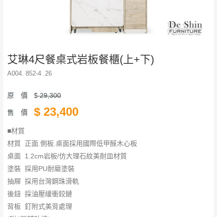
艾琳4尺餐桌式岩板餐櫃(上+下)
A004. 852-4 .26
原 價
$
29,300
$
23,400
售 價
■材質
材質 正面.側板.桌面採用國際低甲醛木心板
桌面 1.2cm岩板/仿大理石紋美耐皿材質
塗裝 採用PU耐磨塗裝
抽屜 採用台灣鋼珠滑軌
後鈕 採油壓緩衝鉸鏈
背板 釘附式美背處理