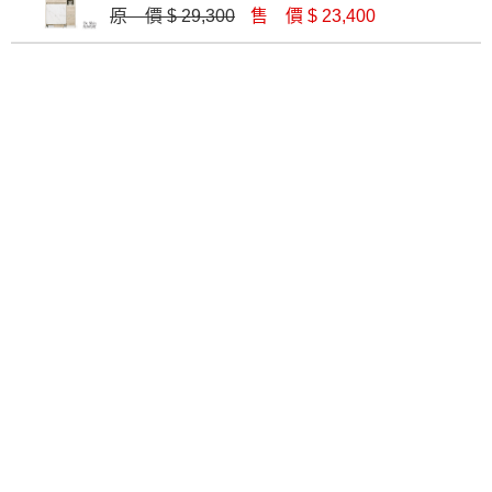
原 價 $ 29,300
售 價 $ 23,400
星巴克樟木4尺餐櫃(整組)
維特4尺岩板餐櫃(上+下)(W52+W52-1)
$ 18,400
$ 14,400
昆提斯4尺石面收納櫃(Q20+Q21)
麥德爾灰橡色2.7尺仿石面碗盤櫃組
$ 15,940
$ 9,200