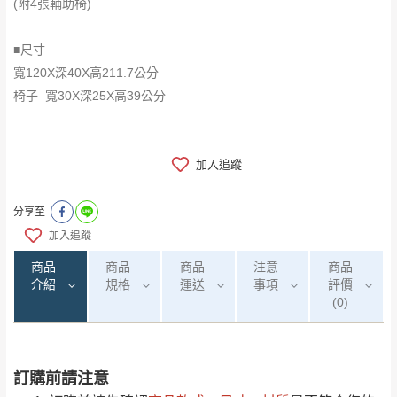
(附4張輔助椅)
■尺寸
寬120X深40X高211.7公分
椅子 寬30X深25X高39公分
加入追蹤
分享至
加入追蹤
商品
商品
商品
注意
商品
介紹
規格
運送
事項
評價
(0)
訂購前請注意
0
注意事項：
/5