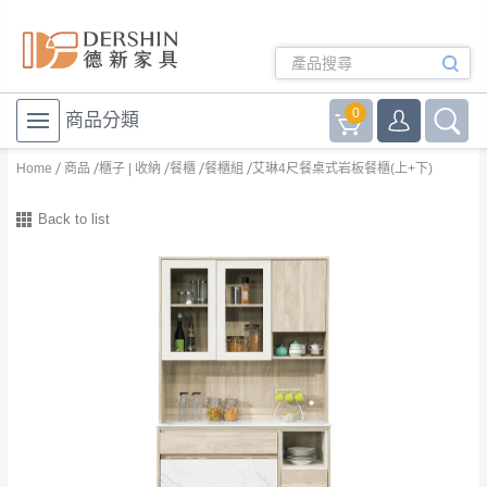
0
商品分類
Home
商品
櫃子 | 收納
餐櫃
餐櫃組
艾琳4尺餐桌式岩板餐櫃(上+下)
Back to list