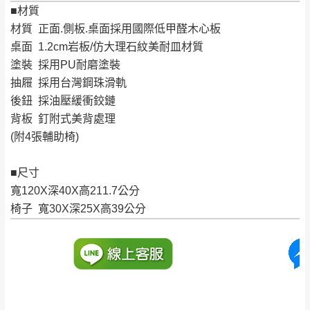
會進行維修)。
■材質
如遇自然災害、政府宣布之災害警報等不可抗力情
到貨7日內為鑑賞期(注意:鑑賞期非試用期)，
材質 正面.側板.桌面採用國際低甲醛木心板
事，而危及運送人員輸送之安全，本司得視狀況延後
若非商品品質瑕疵問題於鑑賞期內退貨之情
桌面 1.2cm岩板/仿大理石紋美耐皿材質
或停止運送服務。
形，我們需酌收退貨運費。
塗裝 採用PU耐磨塗裝
百貨公司配送暫無法配合開店前、閉店後時段，並送
如欲放置營業場所及公開場合之商品則無享
抽屜 採用台灣鋼珠滑軌
至百貨公司卸貨區為限，恕無法送至指定樓面。
《 如
有商品一年保固之服務。
後鈕 採油壓緩衝鉸鏈
遇百貨周年慶期間，恕暫停百貨公司相關運送 》
背板 釘附式美背處理
無回收家具服務，若需回收家俱可聯絡當地請清潔隊
▪️
訂單成立
時請儘速於三日內完成付款，
交易恕不
(附4張輔助椅)
回收,免付費清運專線：0800-085-717
殺價，商品均已最低價格售出
，且在特定時日會給
予折扣，請密切注意。
■尺寸
▪️
三
日內若未接獲您的匯款或轉帳通知，商品將不
寬120X深40X高211.7公分
予保留(訂單自動取消)。
椅子 寬30X深25X高39公分
▪️
無回收家具服務，若需回收家具可聯絡當地請清
潔隊回收,免付費清運專線：0800-085-717。