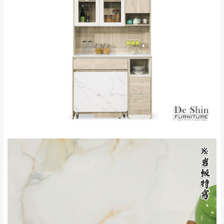
雙溪、貢寮、烏
配送範圍：
來、平溪、九份、
苗栗至基隆；其它地區暫不開放，如因特殊
石門、林口 下福
＊A108產品另收運費
地型限制(山區、鄉、鎮、村)、樓梯太小、無
里、新店山區、三
新北
法搬運上樓等因素，導致無法配送，
本公司
峽山區、石碇、坪
保有出貨的權利。
林、福隆、淡水山
保護物流人員的工作安全，賣家無提供吊掛
區、北投湖山路、
服務，若需以吊車或其他的吊掛方式吊運，
深坑山區
費用將由買方自行支付。
$ 9,000以上：免
因大型傢俱有組裝、配送的問題，並非一般
運費
快速到貨商品，無法指定特定時間送達，司
基隆
$ 9,000以下：
基隆山區
機當天到貨前皆會再與您通知，讓你不用整
NT$500元
天在家等貨，以節省您的寶貴時間。
＊A108產品另收運費
由於百貨公司配送較為不易，故暫無法配送
$ 9,000以上：免
至百貨公司內部。
卓蘭鎮、三灣、通
運費
霄山區、西湖、泰
苗栗
$ 9,000以下：
安鄉、大湖鄉、頭
發票寄送：
NT$500元