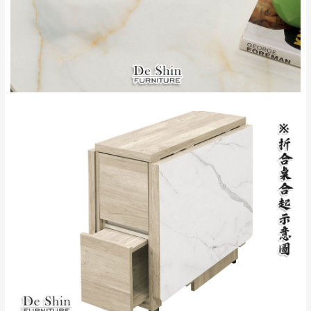
屋、獅潭鄉
若您選擇三聯式或索取兩聯式發票，發票將於商品
＊A108產品另收運費
完成出貨15個工作天另行寄出，另外約加上2~7個
工作天內送達，如遇國定假日將順延寄送。
配送天數：5~14天
到貨時間：指定送貨日當天以電話聯絡確認
退換貨說明：
若收到不良品，請於到貨日起七日內通知本
｜周（一）配送部門固定公休無送貨｜
公司客服人員，我們將為您更換新品，運費
皆由本站負責，所有退回及換貨之商品必須
台北市、新北市地區固定每周(三)、(日)兩天收送貨
是全新狀態且完整包裝，床墊、床包、枕頭
類產品需為未拆封狀態(請保持商品、附件、
包裝、廠商紙及所有附隨文件或資料之完整
暫無配送地區
：
彰化、南投、雲林、嘉義、台南、高
性)，若未依照上述方式處理，恕無法接受退
雄、屏東、宜蘭、 花蓮、台東、金門、馬祖、澎湖地區
貨。
（可於LINE線上詢問 →
@dershin
）
由於透過電腦螢幕選購商品，可能會因個人
電腦螢幕的設定色差或解析度等因素， 與實
際商品的顏色、質感稍有不同，如因此而需
加收說明
退換貨，
需自付來回運費及人資成本
，請您