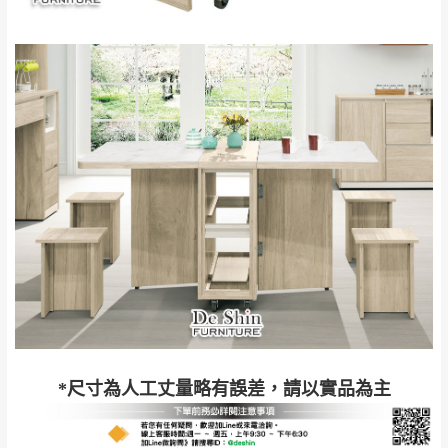
訂購前詳加確認。(包含商品尺寸是否合適)。
訂購前請確認商品尺寸，大型物件因為人工
丈量，難免會有些許誤差值(約正負0.5CM)
。
詳細尺寸以實品為主。
。
非因本公司問題而需退換貨，請於收到貨7日
其它注意事項
內通知客服人員(Line@ ID：
@dershin
)
，並
本司貨車運送如因路況不佳、天候惡劣、過於偏遠之
須保持商品全新狀態與完整包裝。鑑賞期間
山區內等，或收貨地點搬運過於困難等因素，導致無
若發生非本司因素致使之汙損破壞，恕無法
法順利配送，本公司除了盡最大努力完成配送外，視
辦理退換貨。
狀況保有出貨的權利。
台北市、新北市地區固定每周(三)、(日)兩天
保護物流人員的工作安全，賣家無提供吊掛服務，若
收送貨，敬請見諒！
需以吊車或其他的吊掛方式吊運，費用將由買方自行
本公司部份商品無維修服務，超過7日鑑賞
支付。
期，商品使用年限，因客人使用習慣、居家
因大型傢俱有組裝、配送的問題，並非一般快速到貨
環境不同。若屬人為因素導致商品損壞、零
*尺寸為人工丈量略有誤差，請以實品為主
商品，無法指定特定時間送達，司機當天到貨前皆會
件短缺，則維修、搬運費用，需由消費者自
再與您通知，讓您不用整天在家等貨，以免浪費你的
行吸收(另事先與消費者報價，消費者同意將
寶貴時間。