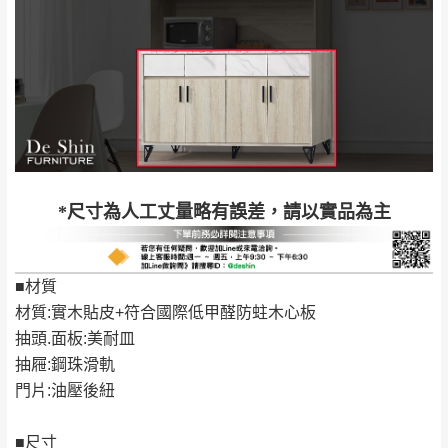
＊A108產品另收運費
地型限制(山區、鄉、鎮、村)、樓梯太小、無
里、新店山區、三
新北
法搬運上樓等因素，導致無法配送，
本公司
峽山區、石碇、坪
保有出貨的權利。
林、福隆、淡水山
保護物流人員的工作安全，賣家無提供吊掛
區、北投湖山路、
服務，若需以吊車或其他的吊掛方式吊運，
深坑山區
費用將由買方自行支付。
$ 9,000以上：免
因大型傢俱有組裝、配送的問題，並非一般
運費
快速到貨商品，無法指定特定時間送達，司
基隆
$ 9,000以下：
基隆山區
*尺寸為人工丈量略有誤差，請以實品為主
機當天到貨前皆會再與您通知，讓你不用整
NT$500元
天在家等貨，以節省您的寶貴時間。
＊A108產品另收運費
由於百貨公司配送較為不易，故暫無法配送
■材質
$ 9,000以上：免
至百貨公司內部。
卓蘭鎮、三灣、通
材質:實木貼皮+符合國際低甲醛防蛀木心板
運費
霄山區、西湖、泰
苗栗
抽頭.面板:美耐皿
$ 9,000以下：
安鄉、大湖鄉、頭
發票寄送：
抽屜:鋼珠滑軌
NT$500元
屋、獅潭鄉
若您選擇三聯式或索取兩聯式發票，發票將於商品
門片:油壓後紐
＊A108產品另收運費
完成出貨15個工作天另行寄出，另外約加上2~7個
工作天內送達，如遇國定假日將順延寄送。
■尺寸
配送天數：5~14天