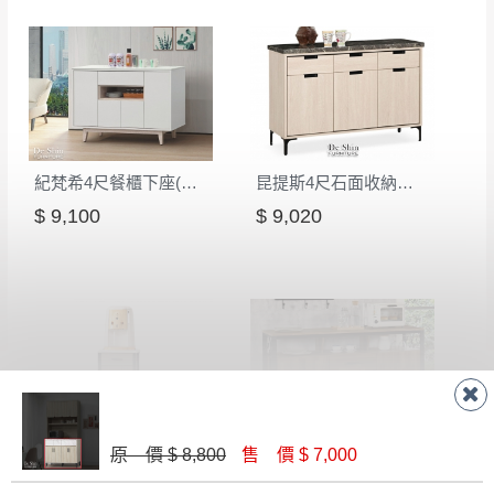
紀梵希4尺餐櫃下座(含岩板)
昆提斯4尺石面收納櫃下座(Q20)
$ 9,100
$ 9,020
麥德爾灰橡色1.5尺仿石面碗櫃下櫃(301)
積層木工業風5尺碗櫃下座(712)
原 價 $ 8,800
售 價 $ 7,000
$ 3,400
$ 9,500