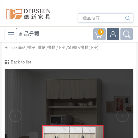
0
商品分類
Home
商品
櫃子 | 收納
餐櫃
下座
梵思5尺餐櫃(下座)
Back to list