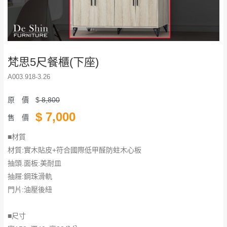
梵思5尺餐櫃(下座)
A003.918-3.26
原 價
$
8,800
$
7,000
售 價
■材質
材質:實木貼皮+符合國際低甲醛防蛀木心板
抽頭.面板:美耐皿
抽屜:鋼珠滑軌
門片:油壓後紐
■尺寸