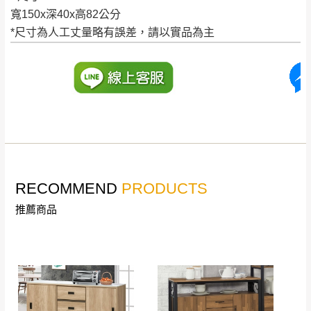
寬150x深40x高82公分
到貨時間：指定送貨日當天以電話聯絡確認
退換貨說明：
*尺寸為人工丈量略有誤差，請以實品為主
若收到不良品，請於到貨日起七日內通知本
｜周（一）配送部門固定公休無送貨｜
公司客服人員，我們將為您更換新品，運費
皆由本站負責，所有退回及換貨之商品必須
台北市、新北市地區固定每周(三)、(日)兩天收送貨
是全新狀態且完整包裝，床墊、床包、枕頭
類產品需為未拆封狀態(請保持商品、附件、
包裝、廠商紙及所有附隨文件或資料之完整
暫無配送地區
：
彰化、南投、雲林、嘉義、台南、高
性)，若未依照上述方式處理，恕無法接受退
雄、屏東、宜蘭、 花蓮、台東、金門、馬祖、澎湖地區
貨。
（可於LINE線上詢問 →
@dershin
）
RECOMMEND
PRODUCTS
由於透過電腦螢幕選購商品，可能會因個人
推薦商品
電腦螢幕的設定色差或解析度等因素， 與實
際商品的顏色、質感稍有不同，如因此而需
加收說明
退換貨，
需自付來回運費及人資成本
，請您
訂購前詳加確認。(包含商品尺寸是否合適)。
訂購前請確認商品尺寸，大型物件因為人工
丈量，難免會有些許誤差值(約正負0.5CM)
。