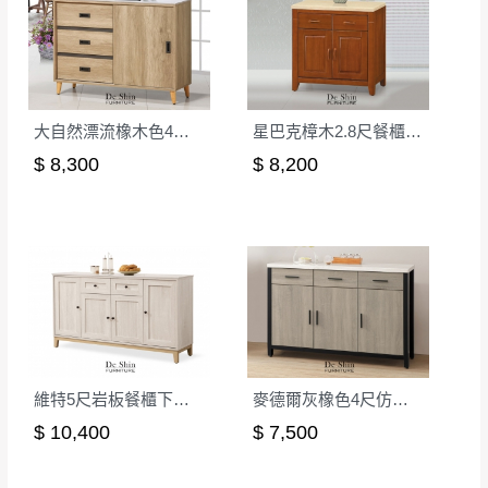
形，我們需酌收退貨運費。
百貨公司配送暫無法配合開店前、閉店後時段，並送
如欲放置營業場所及公開場合之商品則無享
至百貨公司卸貨區為限，恕無法送至指定樓面。
《 如
有商品一年保固之服務。
遇百貨周年慶期間，恕暫停百貨公司相關運送 》
無回收家具服務，若需回收家俱可聯絡當地請清潔隊
▪️
訂單成立
時請儘速於三日內完成付款，
交易恕不
大自然漂流橡木色4尺碗櫃下櫃(D204)
星巴克樟木2.8尺餐櫃(下座/含石面)
回收,免付費清運專線：0800-085-717
殺價，商品均已最低價格售出
，且在特定時日會給
$ 8,300
$ 8,200
予折扣，請密切注意。
▪️
三
日內若未接獲您的匯款或轉帳通知，商品將不
予保留(訂單自動取消)。
▪️
無回收家具服務，若需回收家具可聯絡當地請清
潔隊回收,免付費清運專線：0800-085-717。
維特5尺岩板餐櫃下座(W53)
麥德爾灰橡色4尺仿石面碗盤櫃下櫃(303)
$ 10,400
$ 7,500