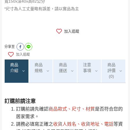
寬150x深40x高82公分
*尺寸為人工丈量略有誤差，請以實品為主
加入追蹤
分享至
加入追蹤
商品
商品
商品
注意
商品
介紹
規格
運送
事項
評價
(0)
訂購前請注意
0
注意事項：
/5
運 費 說 明
(0)筆
訂購前請先確認
商品款式、尺寸、材質
是否符合您的
由於
品項繁多，網頁無法及時更新，如有需
居家需求。
要購買商品，請於出發前來電或到「官方
請務必填寫正確之
收貨人姓名、收貨地址、電話
等資
全部
依評論高至低排列
偏遠地區
Line客服」來信確認商品是否有「現貨」與