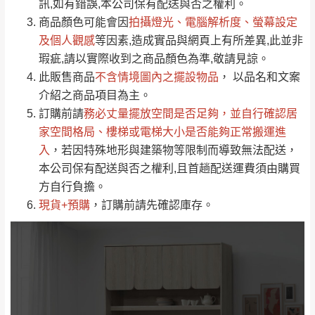
運送地
區
運送費用
訊,如有錯誤,本公司保有配送與否之權利。
「金額」。
（請先線上詢問 LINE
依評論低至高排列
只顯示附上圖片
商品顏色可能會
因
拍攝燈光、電腦解析度、螢幕設定
→
@dershin
）
若商品價格或庫存有異常，商家有權取消訂
及個人觀感
等因素,造成實品與網頁上有所差異,此並非
只顯示附上評論
瑕疵,請以實際收到之商品顏色為準,敬請見諒。
單。
部分網路商品恕無法更改原設計或客製，敬請
桃園
復興鄉
此販售商品
不含情境圖內之擺設物品
， 以品名和文案
見諒！
介紹之商品項目為主。
接單後二日內(不含例假日)，我們客服會與您
峨眉鄉、五峰鄉、
訂購前請
務必丈量擺放空間是否足夠
，並自行確認居
電話聯絡或E-Mail通知確認訂單。
橫山、北埔鄉、尖
家空間格局、
樓梯或電梯大小是否能夠正常搬運進
（線上客
服 LINE →
@dershin
）
石鄉、寶山鄉山
入
，若因特殊地形與建築物等限制而導致無法配送，
新竹
下單前先詢問是否現貨
，若未詢問下單後無
區、新埔山區、芎
本公司保有配送與否之權利,且首趟配送運費須由購買
現貨我們客服會再來電或E-Mail與您聯絡
林山區、關西 玉山
方自行負擔。
免 運
（洽詢方式請搜尋 L
ine ID →
@dershin
）
里
現貨+預購
，訂購前請先確認庫存。
費
運送範圍：限定北至基隆，南至苗栗，偏遠
地區恕無法提供運送 (詳見運送規章)。
台北
無
雙溪、貢寮、烏
配送範圍：
來、平溪、九份、
苗栗至基隆；其它地區暫不開放，如因特殊
石門、林口 下福