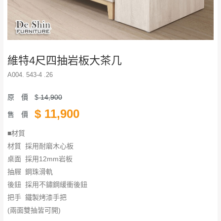
維特4尺四抽岩板大茶几
A004. 543-4 .26
原 價
$
14,900
$
11,900
售 價
■材質
材質 採用耐磨木心板
桌面 採用12mm岩板
抽屜 鋼珠滑軌
後鈕 採用不鏽鋼緩衝後鈕
把手 鐵製烤漆手把
(兩面雙抽皆可開)