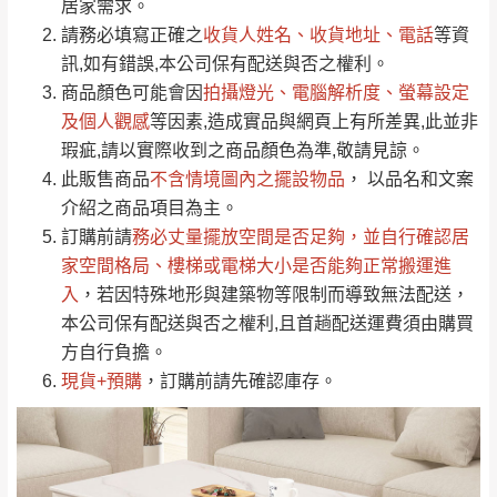
居家需求。
要購買商品，請於出發前來電或到「官方
請務必填寫正確之
收貨人姓名、收貨地址、電話
等資
全部
依評論高至低排列
偏遠地區
Line客服」來信確認商品是否有「現貨」與
運送地
區
運送費用
訊,如有錯誤,本公司保有配送與否之權利。
「金額」。
（請先線上詢問 LINE
依評論低至高排列
只顯示附上圖片
商品顏色可能會
因
拍攝燈光、電腦解析度、螢幕設定
→
@dershin
）
若商品價格或庫存有異常，商家有權取消訂
及個人觀感
等因素,造成實品與網頁上有所差異,此並非
只顯示附上評論
瑕疵,請以實際收到之商品顏色為準,敬請見諒。
單。
部分網路商品恕無法更改原設計或客製，敬請
桃園
復興鄉
此販售商品
不含情境圖內之擺設物品
， 以品名和文案
見諒！
介紹之商品項目為主。
接單後二日內(不含例假日)，我們客服會與您
峨眉鄉、五峰鄉、
訂購前請
務必丈量擺放空間是否足夠
，並自行確認居
電話聯絡或E-Mail通知確認訂單。
橫山、北埔鄉、尖
家空間格局、
樓梯或電梯大小是否能夠正常搬運進
（線上客
服 LINE →
@dershin
）
石鄉、寶山鄉山
入
，若因特殊地形與建築物等限制而導致無法配送，
新竹
下單前先詢問是否現貨
，若未詢問下單後無
區、新埔山區、芎
本公司保有配送與否之權利,且首趟配送運費須由購買
現貨我們客服會再來電或E-Mail與您聯絡
林山區、關西 玉山
方自行負擔。
免 運
（洽詢方式請搜尋 L
ine ID →
@dershin
）
里
現貨+預購
，訂購前請先確認庫存。
費
運送範圍：限定北至基隆，南至苗栗，偏遠
地區恕無法提供運送 (詳見運送規章)。
台北
無
雙溪、貢寮、烏