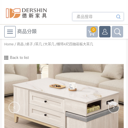
0
商品分類
Home
商品
桌子
茶几
大茶几
維特4尺四抽岩板大茶几
Back to list