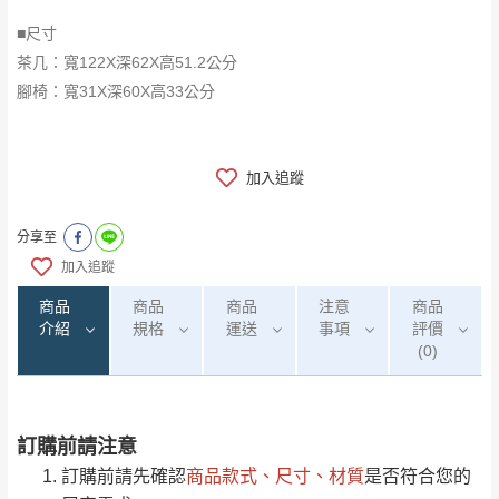
■尺寸
茶几：寬122X深62X高51.2公分
腳椅：寬31X深60X高33公分
加入追蹤
分享至
加入追蹤
商品
商品
商品
注意
商品
介紹
規格
運送
事項
評價
(0)
訂購前請注意
0
注意事項：
/5
運 費 說 明
(0)筆
訂購前請先確認
商品款式、尺寸、材質
是否符合您的
由於
品項繁多，網頁無法及時更新，如有需