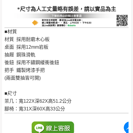
訂購前請確認商品尺寸，大型物件因為人工
*尺寸為人工丈量略有誤差，請以實品為主
丈量，難免會有些許誤差值(約正負0.5CM)
。
詳細尺寸以實品為主。
。
非因本公司問題而需退換貨，請於收到貨7日
■材質
其它注意事項
內通知客服人員(Line@ ID：
@dershin
)
，並
材質 採用耐磨木心板
本司貨車運送如因路況不佳、天候惡劣、過於偏遠之
須保持商品全新狀態與完整包裝。鑑賞期間
桌面 採用12mm岩板
山區內等，或收貨地點搬運過於困難等因素，導致無
若發生非本司因素致使之汙損破壞，恕無法
抽屜 鋼珠滑軌
法順利配送，本公司除了盡最大努力完成配送外，視
後鈕 採用不鏽鋼緩衝後鈕
辦理退換貨。
狀況保有出貨的權利。
把手 鐵製烤漆手把
台北市、新北市地區固定每周(三)、(日)兩天
保護物流人員的工作安全，賣家無提供吊掛服務，若
(兩面雙抽皆可開)
收送貨，敬請見諒！
需以吊車或其他的吊掛方式吊運，費用將由買方自行
本公司部份商品無維修服務，超過7日鑑賞
支付。
■尺寸
期，商品使用年限，因客人使用習慣、居家
因大型傢俱有組裝、配送的問題，並非一般快速到貨
茶几：寬122X深62X高51.2公分
環境不同。若屬人為因素導致商品損壞、零
商品，無法指定特定時間送達，司機當天到貨前皆會
腳椅：寬31X深60X高33公分
件短缺，則維修、搬運費用，需由消費者自
再與您通知，讓您不用整天在家等貨，以免浪費你的
行吸收(另事先與消費者報價，消費者同意將
寶貴時間。
會進行維修)。
如遇自然災害、政府宣布之災害警報等不可抗力情