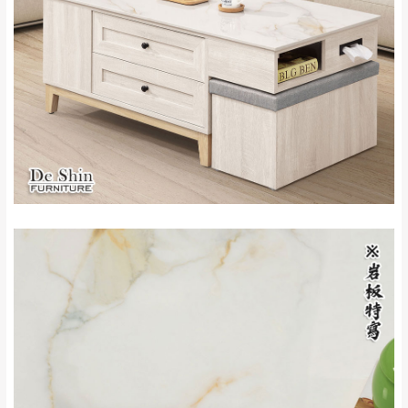
配送範圍：
來、平溪、九份、
苗栗至基隆；其它地區暫不開放，如因特殊
石門、林口 下福
＊A108產品另收運費
地型限制(山區、鄉、鎮、村)、樓梯太小、無
里、新店山區、三
新北
法搬運上樓等因素，導致無法配送，
本公司
峽山區、石碇、坪
保有出貨的權利。
林、福隆、淡水山
保護物流人員的工作安全，賣家無提供吊掛
區、北投湖山路、
服務，若需以吊車或其他的吊掛方式吊運，
深坑山區
費用將由買方自行支付。
$ 9,000以上：免
因大型傢俱有組裝、配送的問題，並非一般
運費
快速到貨商品，無法指定特定時間送達，司
基隆
$ 9,000以下：
基隆山區
機當天到貨前皆會再與您通知，讓你不用整
NT$500元
天在家等貨，以節省您的寶貴時間。
＊A108產品另收運費
由於百貨公司配送較為不易，故暫無法配送
$ 9,000以上：免
至百貨公司內部。
卓蘭鎮、三灣、通
運費
霄山區、西湖、泰
苗栗
$ 9,000以下：
安鄉、大湖鄉、頭
發票寄送：
NT$500元
屋、獅潭鄉
若您選擇三聯式或索取兩聯式發票，發票將於商品
＊A108產品另收運費