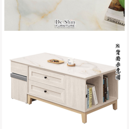
完成出貨15個工作天另行寄出，另外約加上2~7個
工作天內送達，如遇國定假日將順延寄送。
配送天數：5~14天
到貨時間：指定送貨日當天以電話聯絡確認
退換貨說明：
若收到不良品，請於到貨日起七日內通知本
｜周（一）配送部門固定公休無送貨｜
公司客服人員，我們將為您更換新品，運費
皆由本站負責，所有退回及換貨之商品必須
台北市、新北市地區固定每周(三)、(日)兩天收送貨
是全新狀態且完整包裝，床墊、床包、枕頭
類產品需為未拆封狀態(請保持商品、附件、
包裝、廠商紙及所有附隨文件或資料之完整
暫無配送地區
：
彰化、南投、雲林、嘉義、台南、高
性)，若未依照上述方式處理，恕無法接受退
雄、屏東、宜蘭、 花蓮、台東、金門、馬祖、澎湖地區
貨。
（可於LINE線上詢問 →
@dershin
）
由於透過電腦螢幕選購商品，可能會因個人
電腦螢幕的設定色差或解析度等因素， 與實
際商品的顏色、質感稍有不同，如因此而需
加收說明
退換貨，
需自付來回運費及人資成本
，請您
訂購前詳加確認。(包含商品尺寸是否合適)。