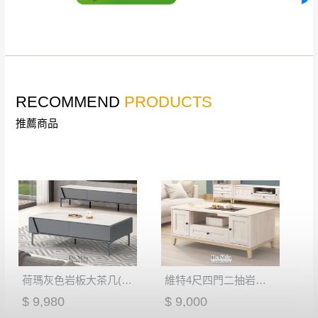
到貨7日內為鑑賞期(注意:鑑賞期非試用期)，
事，而危及運送人員輸送之安全，本司得視狀況延後
若非商品品質瑕疵問題於鑑賞期內退貨之情
或停止運送服務。
形，我們需酌收退貨運費。
百貨公司配送暫無法配合開店前、閉店後時段，並送
如欲放置營業場所及公開場合之商品則無享
至百貨公司卸貨區為限，恕無法送至指定樓面。
《 如
有商品一年保固之服務。
遇百貨周年慶期間，恕暫停百貨公司相關運送 》
RECOMMEND
PRODUCTS
無回收家具服務，若需回收家俱可聯絡當地請清潔隊
▪️
訂單成立
時請儘速於三日內完成付款，
交易恕不
推薦商品
回收,免付費清運專線：0800-085-717
殺價，商品均已最低價格售出
，且在特定時日會給
予折扣，請密切注意。
▪️
三
日內若未接獲您的匯款或轉帳通知，商品將不
予保留(訂單自動取消)。
▪️
無回收家具服務，若需回收家具可聯絡當地請清
潔隊回收,免付費清運專線：0800-085-717。
荷瑪灰色岩板大茶几(AG21-13)
維特4尺四門二抽岩板大茶几(W13)
$ 9,980
$ 9,000