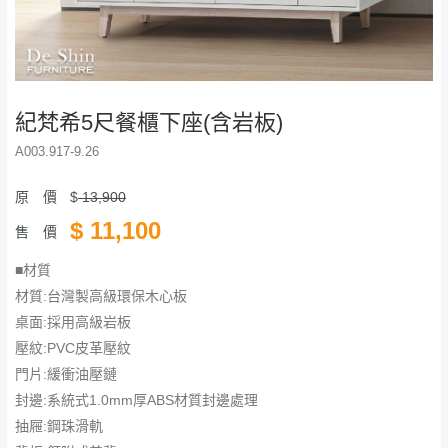
紀梵希5尺餐櫃下座(含岩板)
A003.917-9.26
原 價
$
13,900
$
11,100
售 價
■材質
材質:台灣製高級環保木心板
桌面:採用高級岩板
壓紋:PVC皮革壓紋
門片:緩衝油壓鏈
封邊:系統式1.0mm厚ABS材質封邊處理
抽屜:鋼珠滑軌