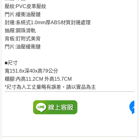
安鄉、大湖鄉、頭
發票寄送：
壓紋:PVC皮革壓紋
NT$500元
屋、獅潭鄉
若您選擇三聯式或索取兩聯式發票，發票將於商品
門片:緩衝油壓鏈
＊A108產品另收運費
完成出貨15個工作天另行寄出，另外約加上2~7個
封邊:系統式1.0mm厚ABS材質封邊處理
工作天內送達，如遇國定假日將順延寄送。
抽屜:鋼珠滑軌
配送天數：5~14天
背板:釘附式美背
到貨時間：指定送貨日當天以電話聯絡確認
退換貨說明：
門片:油壓緩衝鏈
若收到不良品，請於到貨日起七日內通知本
｜周（一）配送部門固定公休無送貨｜
公司客服人員，我們將為您更換新品，運費
■尺寸
皆由本站負責，所有退回及換貨之商品必須
寬151.6x深40x高79公分
台北市、新北市地區固定每周(三)、(日)兩天收送貨
是全新狀態且完整包裝，床墊、床包、枕頭
櫃腳:內高11.2CM 外高15.7CM
類產品需為未拆封狀態(請保持商品、附件、
*尺寸為人工丈量略有誤差，請以實品為主
包裝、廠商紙及所有附隨文件或資料之完整
暫無配送地區
：
彰化、南投、雲林、嘉義、台南、高
性)，若未依照上述方式處理，恕無法接受退
雄、屏東、宜蘭、 花蓮、台東、金門、馬祖、澎湖地區
貨。
（可於LINE線上詢問 →
@dershin
）
由於透過電腦螢幕選購商品，可能會因個人
電腦螢幕的設定色差或解析度等因素， 與實
際商品的顏色、質感稍有不同，如因此而需
加收說明