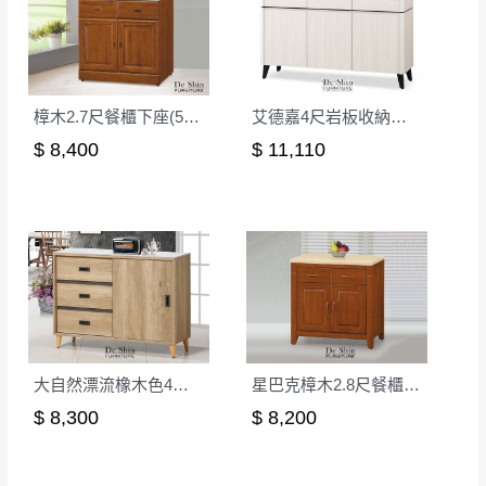
行吸收(另事先與消費者報價，消費者同意將
寶貴時間。
會進行維修)。
如遇自然災害、政府宣布之災害警報等不可抗力情
到貨7日內為鑑賞期(注意:鑑賞期非試用期)，
事，而危及運送人員輸送之安全，本司得視狀況延後
若非商品品質瑕疵問題於鑑賞期內退貨之情
或停止運送服務。
樟木2.7尺餐櫃下座(52-2+131)
艾德嘉4尺岩板收納櫃下座(E43)
形，我們需酌收退貨運費。
百貨公司配送暫無法配合開店前、閉店後時段，並送
$ 8,400
$ 11,110
如欲放置營業場所及公開場合之商品則無享
至百貨公司卸貨區為限，恕無法送至指定樓面。
《 如
有商品一年保固之服務。
遇百貨周年慶期間，恕暫停百貨公司相關運送 》
無回收家具服務，若需回收家俱可聯絡當地請清潔隊
▪️
訂單成立
時請儘速於三日內完成付款，
交易恕不
回收,免付費清運專線：0800-085-717
殺價，商品均已最低價格售出
，且在特定時日會給
予折扣，請密切注意。
▪️
三
日內若未接獲您的匯款或轉帳通知，商品將不
予保留(訂單自動取消)。
▪️
無回收家具服務，若需回收家具可聯絡當地請清
大自然漂流橡木色4尺碗櫃下櫃(D204)
星巴克樟木2.8尺餐櫃(下座/含石面)
潔隊回收,免付費清運專線：0800-085-717。
$ 8,300
$ 8,200