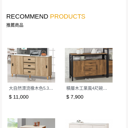
退換貨，
需自付來回運費及人資成本
，請您
訂購前詳加確認。(包含商品尺寸是否合適)。
RECOMMEND
PRODUCTS
訂購前請確認商品尺寸，大型物件因為人工
推薦商品
丈量，難免會有些許誤差值(約正負0.5CM)
。
詳細尺寸以實品為主。
。
非因本公司問題而需退換貨，請於收到貨7日
其它注意事項
內通知客服人員(Line@ ID：
@dershin
)
，並
本司貨車運送如因路況不佳、天候惡劣、過於偏遠之
須保持商品全新狀態與完整包裝。鑑賞期間
山區內等，或收貨地點搬運過於困難等因素，導致無
若發生非本司因素致使之汙損破壞，恕無法
法順利配送，本公司除了盡最大努力完成配送外，視
辦理退換貨。
狀況保有出貨的權利。
台北市、新北市地區固定每周(三)、(日)兩天
大自然漂流橡木色5.3尺碗櫃下櫃(D205)
積層木工業風4尺碗櫃下座(711)
保護物流人員的工作安全，賣家無提供吊掛服務，若
收送貨，敬請見諒！
需以吊車或其他的吊掛方式吊運，費用將由買方自行
$ 11,000
$ 7,900
本公司部份商品無維修服務，超過7日鑑賞
支付。
期，商品使用年限，因客人使用習慣、居家
因大型傢俱有組裝、配送的問題，並非一般快速到貨
環境不同。若屬人為因素導致商品損壞、零
商品，無法指定特定時間送達，司機當天到貨前皆會
件短缺，則維修、搬運費用，需由消費者自
再與您通知，讓您不用整天在家等貨，以免浪費你的