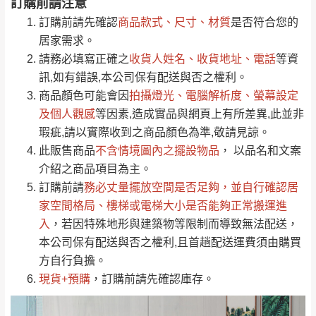
訂購前請注意
0
注意事項：
/5
運 費 說 明
(0)筆
訂購前請先確認
商品款式、尺寸、材質
是否符合您的
由於
品項繁多，網頁無法及時更新，如有需
居家需求。
要購買商品，請於出發前來電或到「官方
請務必填寫正確之
收貨人姓名、收貨地址、電話
等資
全部
依評論高至低排列
偏遠地區
Line客服」來信確認商品是否有「現貨」與
運送地
區
運送費用
訊,如有錯誤,本公司保有配送與否之權利。
「金額」。
（請先線上詢問 LINE
依評論低至高排列
只顯示附上圖片
商品顏色可能會
因
拍攝燈光、電腦解析度、螢幕設定
→
@dershin
）
若商品價格或庫存有異常，商家有權取消訂
及個人觀感
等因素,造成實品與網頁上有所差異,此並非
只顯示附上評論
瑕疵,請以實際收到之商品顏色為準,敬請見諒。
單。
部分網路商品恕無法更改原設計或客製，敬請
桃園
復興鄉
此販售商品
不含情境圖內之擺設物品
， 以品名和文案
見諒！
介紹之商品項目為主。
接單後二日內(不含例假日)，我們客服會與您
峨眉鄉、五峰鄉、
訂購前請
務必丈量擺放空間是否足夠
，並自行確認居
電話聯絡或E-Mail通知確認訂單。
橫山、北埔鄉、尖
家空間格局、
樓梯或電梯大小是否能夠正常搬運進
（線上客
服 LINE →
@dershin
）
石鄉、寶山鄉山
入
，若因特殊地形與建築物等限制而導致無法配送，
新竹
下單前先詢問是否現貨
，若未詢問下單後無
區、新埔山區、芎
本公司保有配送與否之權利,且首趟配送運費須由購買
現貨我們客服會再來電或E-Mail與您聯絡
林山區、關西 玉山
方自行負擔。
免 運
（洽詢方式請搜尋 L
ine ID →
@dershin
）
里
現貨+預購
，訂購前請先確認庫存。
費
運送範圍：限定北至基隆，南至苗栗，偏遠
地區恕無法提供運送 (詳見運送規章)。
台北
無