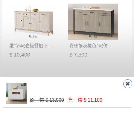
維特5尺岩板餐櫃下座(W53)
麥德爾灰橡色4尺仿石面碗盤櫃下櫃(303)
$ 10,400
$ 7,500
原 價 $ 13,900
售 價 $ 11,100
昆提斯4尺石面收納櫃下座(Q20)
麥德爾灰橡色1.5尺仿石面碗櫃下櫃(301)
$ 9,020
$ 3,400