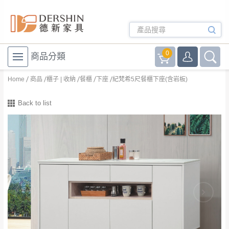
0
商品分類
Home
商品
櫃子 | 收納
餐櫃
下座
紀梵希5尺餐櫃下座(含岩板)
Back to list