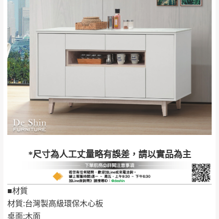
雙溪、貢寮、烏
配送範圍：
來、平溪、九份、
苗栗至基隆；其它地區暫不開放，如因特殊
石門、林口 下福
＊A108產品另收運費
地型限制(山區、鄉、鎮、村)、樓梯太小、無
里、新店山區、三
新北
法搬運上樓等因素，導致無法配送，
本公司
峽山區、石碇、坪
保有出貨的權利。
林、福隆、淡水山
保護物流人員的工作安全，賣家無提供吊掛
區、北投湖山路、
服務，若需以吊車或其他的吊掛方式吊運，
深坑山區
費用將由買方自行支付。
$ 9,000以上：免
因大型傢俱有組裝、配送的問題，並非一般
運費
快速到貨商品，無法指定特定時間送達，司
基隆
$ 9,000以下：
基隆山區
*尺寸為人工丈量略有誤差，請以實品為主
機當天到貨前皆會再與您通知，讓你不用整
NT$500元
天在家等貨，以節省您的寶貴時間。
＊A108產品另收運費
由於百貨公司配送較為不易，故暫無法配送
■材質
$ 9,000以上：免
至百貨公司內部。
卓蘭鎮、三灣、通
材質:台灣製高級環保木心板
運費
霄山區、西湖、泰
苗栗
桌面:木面
$ 9,000以下：