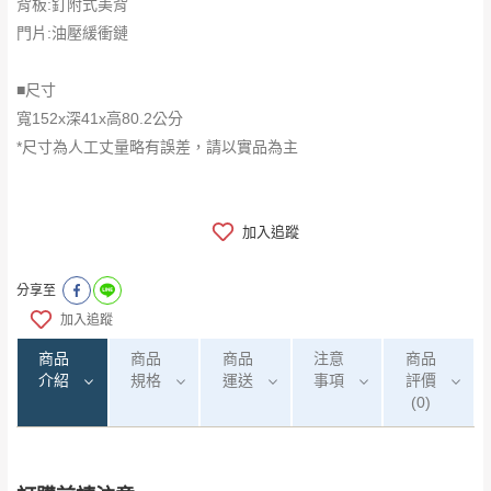
背板:釘附式美背
門片:油壓緩衝鏈
■尺寸
寬152x深41x高80.2公分
*尺寸為人工丈量略有誤差，請以實品為主
加入追蹤
分享至
加入追蹤
商品
商品
商品
注意
商品
介紹
規格
運送
事項
評價
(0)