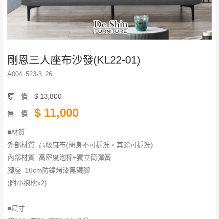
剛恩三人座布沙發(KL22-01)
A004. 523-3 .26
原 價
$
13,800
$
11,000
售 價
■材質
外部材質 高級麻布(椅身不可拆洗。其餘可拆洗)
內部材質 高密度泡棉+獨立筒彈簧
腳座 16cm防鏽烤漆黑鐵腳
(附小抱枕x2)
■尺寸