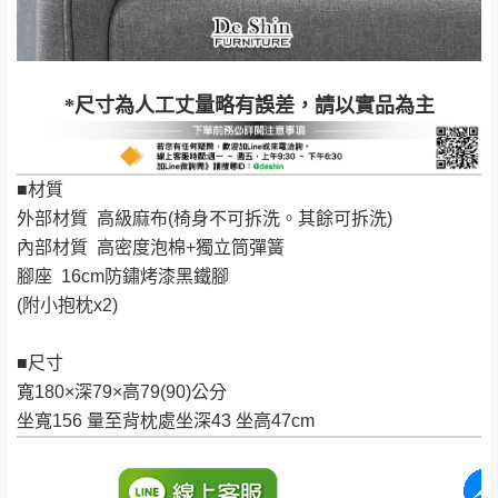
到貨時間：指定送貨日當天以電話聯絡確認
退換貨說明：
若收到不良品，請於到貨日起七日內通知本
｜周（一）配送部門固定公休無送貨｜
*尺寸為人工丈量略有誤差，請以實品為主
公司客服人員，我們將為您更換新品，運費
皆由本站負責，所有退回及換貨之商品必須
台北市、新北市地區固定每周(三)、(日)兩天收送貨
是全新狀態且完整包裝，床墊、床包、枕頭
■材質
類產品需為未拆封狀態(請保持商品、附件、
外部材質 高級麻布(椅身不可拆洗。其餘可拆洗)
包裝、廠商紙及所有附隨文件或資料之完整
暫無配送地區
：
彰化、南投、雲林、嘉義、台南、高
內部材質 高密度泡棉+獨立筒彈簧
性)，若未依照上述方式處理，恕無法接受退
雄、屏東、宜蘭、 花蓮、台東、金門、馬祖、澎湖地區
腳座 16cm防鏽烤漆黑鐵腳
貨。
（可於LINE線上詢問 →
@dershin
）
(附小抱枕x2)
由於透過電腦螢幕選購商品，可能會因個人
電腦螢幕的設定色差或解析度等因素， 與實
■尺寸
際商品的顏色、質感稍有不同，如因此而需
加收說明
寬180×深79×高79(90)公分
退換貨，
需自付來回運費及人資成本
，請您
坐寬156 量至背枕處坐深43 坐高47cm
訂購前詳加確認。(包含商品尺寸是否合適)。
訂購前請確認商品尺寸，大型物件因為人工
丈量，難免會有些許誤差值(約正負0.5CM)
。