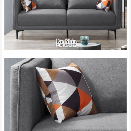
＊A108產品另收運費
地型限制(山區、鄉、鎮、村)、樓梯太小、無
里、新店山區、三
新北
法搬運上樓等因素，導致無法配送，
本公司
峽山區、石碇、坪
保有出貨的權利。
林、福隆、淡水山
保護物流人員的工作安全，賣家無提供吊掛
區、北投湖山路、
服務，若需以吊車或其他的吊掛方式吊運，
深坑山區
費用將由買方自行支付。
$ 9,000以上：免
因大型傢俱有組裝、配送的問題，並非一般
運費
快速到貨商品，無法指定特定時間送達，司
基隆
$ 9,000以下：
基隆山區
機當天到貨前皆會再與您通知，讓你不用整
NT$500元
天在家等貨，以節省您的寶貴時間。
＊A108產品另收運費
由於百貨公司配送較為不易，故暫無法配送
$ 9,000以上：免
至百貨公司內部。
卓蘭鎮、三灣、通
運費
霄山區、西湖、泰
苗栗
$ 9,000以下：
安鄉、大湖鄉、頭
發票寄送：
NT$500元
屋、獅潭鄉
若您選擇三聯式或索取兩聯式發票，發票將於商品
＊A108產品另收運費
完成出貨15個工作天另行寄出，另外約加上2~7個
工作天內送達，如遇國定假日將順延寄送。
配送天數：5~14天