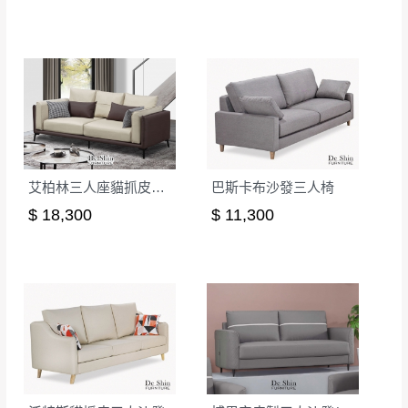
形，我們需酌收退貨運費。
百貨公司配送暫無法配合開店前、閉店後時段，並送
如欲放置營業場所及公開場合之商品則無享
至百貨公司卸貨區為限，恕無法送至指定樓面。
《 如
有商品一年保固之服務。
遇百貨周年慶期間，恕暫停百貨公司相關運送 》
無回收家具服務，若需回收家俱可聯絡當地請清潔隊
▪️
訂單成立
時請儘速於三日內完成付款，
交易恕不
回收,免付費清運專線：0800-085-717
殺價，商品均已最低價格售出
，且在特定時日會給
予折扣，請密切注意。
▪️
三
日內若未接獲您的匯款或轉帳通知，商品將不
艾柏林三人座貓抓皮沙發(KL21-08)
巴斯卡布沙發三人椅
予保留(訂單自動取消)。
$ 18,300
$ 11,300
▪️
無回收家具服務，若需回收家具可聯絡當地請清
潔隊回收,免付費清運專線：0800-085-717。