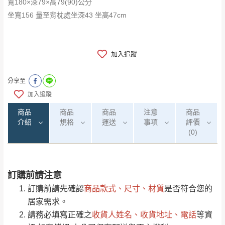
寬180×深79×高79(90)公分
坐寬156 量至背枕處坐深43 坐高47cm
加入追蹤
分享至
加入追蹤
商品
商品
商品
注意
商品
介紹
規格
運送
事項
評價
(0)
訂購前請注意
0
注意事項：
/5
運 費 說 明
(0)筆
訂購前請先確認
商品款式、尺寸、材質
是否符合您的
由於
品項繁多，網頁無法及時更新，如有需
居家需求。
要購買商品，請於出發前來電或到「官方
請務必填寫正確之
收貨人姓名、收貨地址、電話
等資
全部
依評論高至低排列
偏遠地區
Line客服」來信確認商品是否有「現貨」與