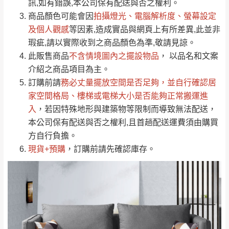
運送地
區
運送費用
訊,如有錯誤,本公司保有配送與否之權利。
「金額」。
（請先線上詢問 LINE
依評論低至高排列
只顯示附上圖片
商品顏色可能會
因
拍攝燈光、電腦解析度、螢幕設定
→
@dershin
）
若商品價格或庫存有異常，商家有權取消訂
及個人觀感
等因素,造成實品與網頁上有所差異,此並非
只顯示附上評論
瑕疵,請以實際收到之商品顏色為準,敬請見諒。
單。
部分網路商品恕無法更改原設計或客製，敬請
桃園
復興鄉
此販售商品
不含情境圖內之擺設物品
， 以品名和文案
見諒！
介紹之商品項目為主。
接單後二日內(不含例假日)，我們客服會與您
峨眉鄉、五峰鄉、
訂購前請
務必丈量擺放空間是否足夠
，並自行確認居
電話聯絡或E-Mail通知確認訂單。
橫山、北埔鄉、尖
家空間格局、
樓梯或電梯大小是否能夠正常搬運進
（線上客
服 LINE →
@dershin
）
石鄉、寶山鄉山
入
，若因特殊地形與建築物等限制而導致無法配送，
新竹
下單前先詢問是否現貨
，若未詢問下單後無
區、新埔山區、芎
本公司保有配送與否之權利,且首趟配送運費須由購買
現貨我們客服會再來電或E-Mail與您聯絡
林山區、關西 玉山
方自行負擔。
免 運
（洽詢方式請搜尋 L
ine ID →
@dershin
）
里
現貨+預購
，訂購前請先確認庫存。
費
運送範圍：限定北至基隆，南至苗栗，偏遠
地區恕無法提供運送 (詳見運送規章)。
台北
無
雙溪、貢寮、烏
配送範圍：
來、平溪、九份、
苗栗至基隆；其它地區暫不開放，如因特殊
石門、林口 下福