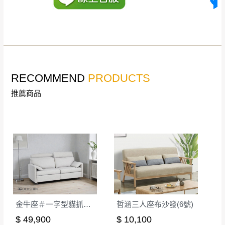
詳細尺寸以實品為主。
。
非因本公司問題而需退換貨，請於收到貨7日
其它注意事項
內通知客服人員(Line@ ID：
@dershin
)
，並
本司貨車運送如因路況不佳、天候惡劣、過於偏遠之
須保持商品全新狀態與完整包裝。鑑賞期間
山區內等，或收貨地點搬運過於困難等因素，導致無
若發生非本司因素致使之汙損破壞，恕無法
RECOMMEND
PRODUCTS
法順利配送，本公司除了盡最大努力完成配送外，視
辦理退換貨。
狀況保有出貨的權利。
推薦商品
台北市、新北市地區固定每周(三)、(日)兩天
保護物流人員的工作安全，賣家無提供吊掛服務，若
收送貨，敬請見諒！
需以吊車或其他的吊掛方式吊運，費用將由買方自行
本公司部份商品無維修服務，超過7日鑑賞
支付。
期，商品使用年限，因客人使用習慣、居家
因大型傢俱有組裝、配送的問題，並非一般快速到貨
環境不同。若屬人為因素導致商品損壞、零
商品，無法指定特定時間送達，司機當天到貨前皆會
件短缺，則維修、搬運費用，需由消費者自
再與您通知，讓您不用整天在家等貨，以免浪費你的
行吸收(另事先與消費者報價，消費者同意將
寶貴時間。
會進行維修)。
如遇自然災害、政府宣布之災害警報等不可抗力情
到貨7日內為鑑賞期(注意:鑑賞期非試用期)，
金牛座＃一字型貓抓布電動沙發
哲涵三人座布沙發(6號)
事，而危及運送人員輸送之安全，本司得視狀況延後
若非商品品質瑕疵問題於鑑賞期內退貨之情
$ 49,900
$ 10,100
或停止運送服務。