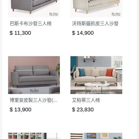
無回收家具服務，若需回收家俱可聯絡當地請清潔隊
▪️
訂單成立
時請儘速於三日內完成付款，
交易恕不
回收,免付費清運專線：0800-085-717
殺價，商品均已最低價格售出
，且在特定時日會給
巴斯卡布沙發三人椅
沃特斯貓抓皮三人沙發
予折扣，請密切注意。
$ 11,300
$ 14,900
▪️
三
日內若未接獲您的匯款或轉帳通知，商品將不
予保留(訂單自動取消)。
▪️
無回收家具服務，若需回收家具可聯絡當地請清
潔隊回收,免付費清運專線：0800-085-717。
博里安皮製三人沙發(8076)
艾柏蒂三人椅
$ 13,900
$ 23,830