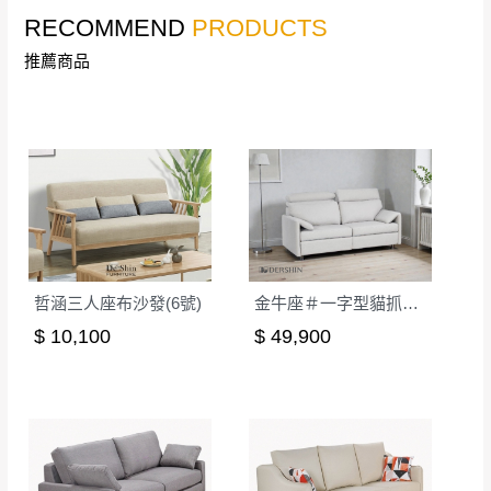
RECOMMEND
PRODUCTS
本司貨車運送如因路況不佳、天候惡劣、過於偏遠之
須保持商品全新狀態與完整包裝。鑑賞期間
山區內等，或收貨地點搬運過於困難等因素，導致無
若發生非本司因素致使之汙損破壞，恕無法
推薦商品
法順利配送，本公司除了盡最大努力完成配送外，視
辦理退換貨。
狀況保有出貨的權利。
台北市、新北市地區固定每周(三)、(日)兩天
保護物流人員的工作安全，賣家無提供吊掛服務，若
收送貨，敬請見諒！
需以吊車或其他的吊掛方式吊運，費用將由買方自行
本公司部份商品無維修服務，超過7日鑑賞
支付。
期，商品使用年限，因客人使用習慣、居家
因大型傢俱有組裝、配送的問題，並非一般快速到貨
環境不同。若屬人為因素導致商品損壞、零
商品，無法指定特定時間送達，司機當天到貨前皆會
件短缺，則維修、搬運費用，需由消費者自
再與您通知，讓您不用整天在家等貨，以免浪費你的
行吸收(另事先與消費者報價，消費者同意將
哲涵三人座布沙發(6號)
金牛座＃一字型貓抓布電動沙發
寶貴時間。
會進行維修)。
$ 10,100
$ 49,900
如遇自然災害、政府宣布之災害警報等不可抗力情
到貨7日內為鑑賞期(注意:鑑賞期非試用期)，
事，而危及運送人員輸送之安全，本司得視狀況延後
若非商品品質瑕疵問題於鑑賞期內退貨之情
或停止運送服務。
形，我們需酌收退貨運費。
百貨公司配送暫無法配合開店前、閉店後時段，並送
如欲放置營業場所及公開場合之商品則無享
至百貨公司卸貨區為限，恕無法送至指定樓面。
《 如
有商品一年保固之服務。
遇百貨周年慶期間，恕暫停百貨公司相關運送 》