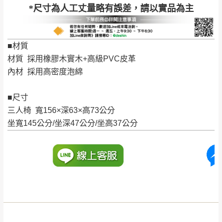
*尺寸為人工丈量略有誤差，請以實品為主
公司客服人員，我們將為您更換新品，運費
皆由本站負責，所有退回及換貨之商品必須
台北市、新北市地區固定每周(三)、(日)兩天收送貨
是全新狀態且完整包裝，床墊、床包、枕頭
■材質
類產品需為未拆封狀態(請保持商品、附件、
材質 採用橡膠木實木+高級PVC皮革
包裝、廠商紙及所有附隨文件或資料之完整
暫無配送地區
：
彰化、南投、雲林、嘉義、台南、高
內材 採用高密度泡綿
性)，若未依照上述方式處理，恕無法接受退
雄、屏東、宜蘭、 花蓮、台東、金門、馬祖、澎湖地區
貨。
（可於LINE線上詢問 →
@dershin
）
■尺寸
由於透過電腦螢幕選購商品，可能會因個人
三人椅 寬156×深63×高73公分
電腦螢幕的設定色差或解析度等因素， 與實
坐寬145公分/坐深47公分/坐高37公分
際商品的顏色、質感稍有不同，如因此而需
加收說明
退換貨，
需自付來回運費及人資成本
，請您
訂購前詳加確認。(包含商品尺寸是否合適)。
訂購前請確認商品尺寸，大型物件因為人工
丈量，難免會有些許誤差值(約正負0.5CM)
。
詳細尺寸以實品為主。
。
非因本公司問題而需退換貨，請於收到貨7日
其它注意事項
內通知客服人員(Line@ ID：
@dershin
)
，並