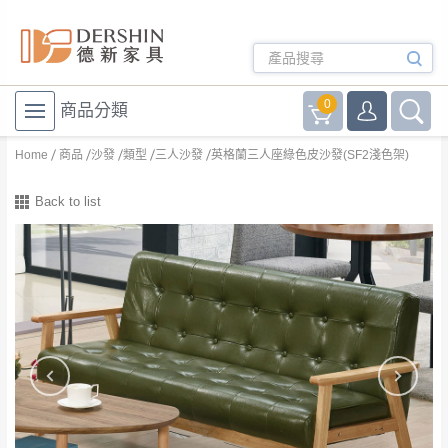
0
商品分類
Home
商品
沙發
類型
三人沙發
英格蘭三人座綠色皮沙發(SF2淺色架)
Back to list