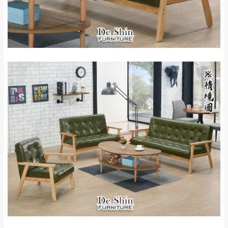
保護物流人員的工作安全，賣家無提供吊掛
區、北投湖山路、
服務，若需以吊車或其他的吊掛方式吊運，
深坑山區
費用將由買方自行支付。
$ 9,000以上：免
因大型傢俱有組裝、配送的問題，並非一般
運費
快速到貨商品，無法指定特定時間送達，司
基隆
$ 9,000以下：
基隆山區
機當天到貨前皆會再與您通知，讓你不用整
NT$500元
天在家等貨，以節省您的寶貴時間。
＊A108產品另收運費
由於百貨公司配送較為不易，故暫無法配送
$ 9,000以上：免
至百貨公司內部。
卓蘭鎮、三灣、通
運費
霄山區、西湖、泰
苗栗
$ 9,000以下：
安鄉、大湖鄉、頭
發票寄送：
NT$500元
屋、獅潭鄉
若您選擇三聯式或索取兩聯式發票，發票將於商品
＊A108產品另收運費
完成出貨15個工作天另行寄出，另外約加上2~7個
工作天內送達，如遇國定假日將順延寄送。
配送天數：5~14天
到貨時間：指定送貨日當天以電話聯絡確認
退換貨說明：
若收到不良品，請於到貨日起七日內通知本
｜周（一）配送部門固定公休無送貨｜