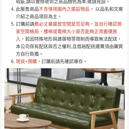
瑕疵,請以實際收到之商品顏色為準,敬請見諒。
單。
部分網路商品恕無法更改原設計或客製，敬請
桃園
復興鄉
此販售商品
不含情境圖內之擺設物品
， 以品名和文案
見諒！
介紹之商品項目為主。
接單後二日內(不含例假日)，我們客服會與您
峨眉鄉、五峰鄉、
訂購前請
務必丈量擺放空間是否足夠
，並自行確認居
電話聯絡或E-Mail通知確認訂單。
橫山、北埔鄉、尖
家空間格局、
樓梯或電梯大小是否能夠正常搬運進
（線上客
服 LINE →
@dershin
）
石鄉、寶山鄉山
入
，若因特殊地形與建築物等限制而導致無法配送，
新竹
下單前先詢問是否現貨
，若未詢問下單後無
區、新埔山區、芎
本公司保有配送與否之權利,且首趟配送運費須由購買
現貨我們客服會再來電或E-Mail與您聯絡
林山區、關西 玉山
方自行負擔。
免 運
（洽詢方式請搜尋 L
ine ID →
@dershin
）
里
現貨+預購
，訂購前請先確認庫存。
費
運送範圍：限定北至基隆，南至苗栗，偏遠
地區恕無法提供運送 (詳見運送規章)。
台北
無
雙溪、貢寮、烏
配送範圍：
來、平溪、九份、
苗栗至基隆；其它地區暫不開放，如因特殊
石門、林口 下福
＊A108產品另收運費
地型限制(山區、鄉、鎮、村)、樓梯太小、無
里、新店山區、三
新北
法搬運上樓等因素，導致無法配送，
本公司
峽山區、石碇、坪
保有出貨的權利。
林、福隆、淡水山