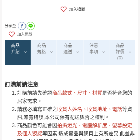
加入追蹤
分享至
加入追蹤
商品
商品
商品
注意
商品
介紹
規格
運送
事項
評價
(0)
訂購前請注意
0
注意事項：
/5
運 費 說 明
(0)筆
訂購前請先確認
商品款式、尺寸、材質
是否符合您的
由於
品項繁多，網頁無法及時更新，如有需
居家需求。
要購買商品，請於出發前來電或到「官方
請務必填寫正確之
收貨人姓名、收貨地址、電話
等資
全部
依評論高至低排列
偏遠地區
Line客服」來信確認商品是否有「現貨」與
運送地
區
運送費用
訊,如有錯誤,本公司保有配送與否之權利。
「金額」。
（請先線上詢問 LINE
依評論低至高排列
只顯示附上圖片
商品顏色可能會
因
拍攝燈光、電腦解析度、螢幕設定
→
@dershin
）
若商品價格或庫存有異常，商家有權取消訂
及個人觀感
等因素,造成實品與網頁上有所差異,此並非
只顯示附上評論