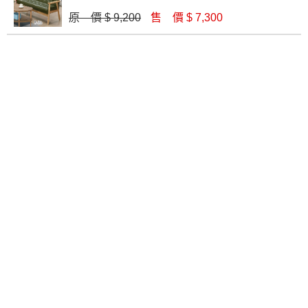
原 價 $ 9,200
售 價 $ 7,300
瓦爾德休閒沙發三人椅（不含茶几）
史努比貓抓皮三人沙發
$ 11,590
$ 13,100
小王子可可色3人沙發
柏克布紋皮沙發三人椅
$ 16,580
$ 10,200