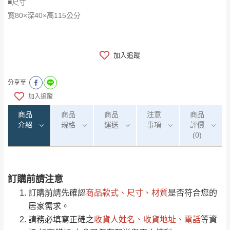
■尺寸
寬80×深40×高115公分
加入追蹤
分享至
加入追蹤
商品
商品
商品
注意
商品
介紹
規格
運送
事項
評價
(0)
訂購前請注意
0
注意事項：
/5
運 費 說 明
(0)筆
訂購前請先確認
商品款式、尺寸、材質
是否符合您的
由於
品項繁多，網頁無法及時更新，如有需
居家需求。
要購買商品，請於出發前來電或到「官方
請務必填寫正確之
收貨人姓名、收貨地址、電話
等資
全部
依評論高至低排列
偏遠地區
Line客服」來信確認商品是否有「現貨」與