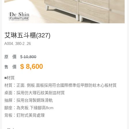
艾琳五斗櫃(327)
A004. 380-2 .26
原 價
$
10,800
$
8,600
售 價
■材質
材質：正面. 側板.面板採用符合國際標準低甲醇防蛀木心板材質
桌面：採用仿大理石紋美耐皿材質
抽屜：採用台灣製鋼珠滑軌
腳座：為夾板.下緣腳高8cm
背板：釘附式美背處理