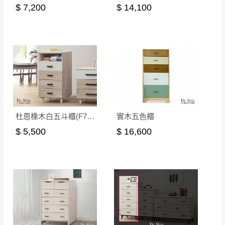
形，我們需酌收退貨運費。
$ 7,200
$ 14,100
百貨公司配送暫無法配合開店前、閉店後時段，並送
如欲放置營業場所及公開場合之商品則無享
至百貨公司卸貨區為限，恕無法送至指定樓面。
《 如
有商品一年保固之服務。
遇百貨周年慶期間，恕暫停百貨公司相關運送 》
無回收家具服務，若需回收家俱可聯絡當地請清潔隊
▪️
訂單成立
時請儘速於三日內完成付款，
交易恕不
回收,免付費清運專線：0800-085-717
殺價，商品均已最低價格售出
，且在特定時日會給
予折扣，請密切注意。
▪️
三
日內若未接獲您的匯款或轉帳通知，商品將不
予保留(訂單自動取消)。
杜恩橡木白五斗櫃(F755)
實木五色櫃
▪️
無回收家具服務，若需回收家具可聯絡當地請清
$ 5,500
$ 16,600
潔隊回收,免付費清運專線：0800-085-717。