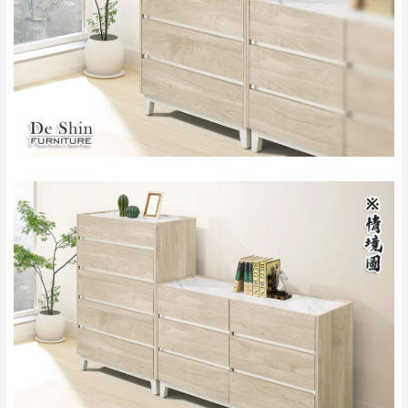
＊A108產品另收運費
地型限制(山區、鄉、鎮、村)、樓梯太小、無
里、新店山區、三
新北
法搬運上樓等因素，導致無法配送，
本公司
峽山區、石碇、坪
保有出貨的權利。
林、福隆、淡水山
保護物流人員的工作安全，賣家無提供吊掛
區、北投湖山路、
服務，若需以吊車或其他的吊掛方式吊運，
深坑山區
費用將由買方自行支付。
$ 9,000以上：免
因大型傢俱有組裝、配送的問題，並非一般
運費
快速到貨商品，無法指定特定時間送達，司
基隆
$ 9,000以下：
基隆山區
機當天到貨前皆會再與您通知，讓你不用整
NT$500元
天在家等貨，以節省您的寶貴時間。
＊A108產品另收運費
由於百貨公司配送較為不易，故暫無法配送
$ 9,000以上：免
至百貨公司內部。
卓蘭鎮、三灣、通
運費
霄山區、西湖、泰
苗栗
$ 9,000以下：
安鄉、大湖鄉、頭
發票寄送：
NT$500元
屋、獅潭鄉
若您選擇三聯式或索取兩聯式發票，發票將於商品
＊A108產品另收運費
完成出貨15個工作天另行寄出，另外約加上2~7個
工作天內送達，如遇國定假日將順延寄送。
配送天數：5~14天