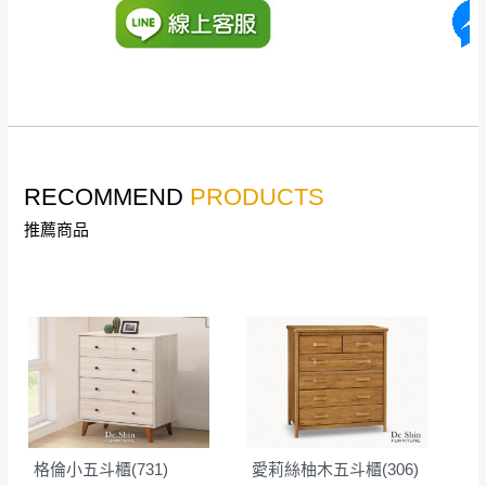
詳細尺寸以實品為主。
。
非因本公司問題而需退換貨，請於收到貨7日
其它注意事項
內通知客服人員(Line@ ID：
@dershin
)
，並
本司貨車運送如因路況不佳、天候惡劣、過於偏遠之
須保持商品全新狀態與完整包裝。鑑賞期間
山區內等，或收貨地點搬運過於困難等因素，導致無
若發生非本司因素致使之汙損破壞，恕無法
法順利配送，本公司除了盡最大努力完成配送外，視
辦理退換貨。
RECOMMEND
PRODUCTS
狀況保有出貨的權利。
台北市、新北市地區固定每周(三)、(日)兩天
保護物流人員的工作安全，賣家無提供吊掛服務，若
推薦商品
收送貨，敬請見諒！
需以吊車或其他的吊掛方式吊運，費用將由買方自行
本公司部份商品無維修服務，超過7日鑑賞
支付。
期，商品使用年限，因客人使用習慣、居家
因大型傢俱有組裝、配送的問題，並非一般快速到貨
環境不同。若屬人為因素導致商品損壞、零
商品，無法指定特定時間送達，司機當天到貨前皆會
件短缺，則維修、搬運費用，需由消費者自
再與您通知，讓您不用整天在家等貨，以免浪費你的
行吸收(另事先與消費者報價，消費者同意將
寶貴時間。
會進行維修)。
如遇自然災害、政府宣布之災害警報等不可抗力情
到貨7日內為鑑賞期(注意:鑑賞期非試用期)，
事，而危及運送人員輸送之安全，本司得視狀況延後
若非商品品質瑕疵問題於鑑賞期內退貨之情
格倫小五斗櫃(731)
愛莉絲柚木五斗櫃(306)
或停止運送服務。