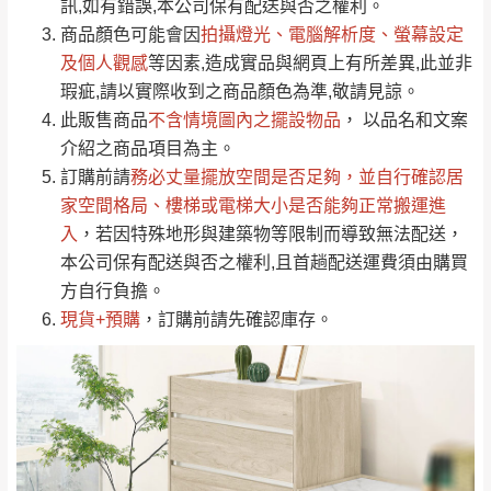
運送地
區
運送費用
訊,如有錯誤,本公司保有配送與否之權利。
「金額」。
（請先線上詢問 LINE
依評論低至高排列
只顯示附上圖片
商品顏色可能會
因
拍攝燈光、電腦解析度、螢幕設定
→
@dershin
）
若商品價格或庫存有異常，商家有權取消訂
及個人觀感
等因素,造成實品與網頁上有所差異,此並非
只顯示附上評論
瑕疵,請以實際收到之商品顏色為準,敬請見諒。
單。
部分網路商品恕無法更改原設計或客製，敬請
桃園
復興鄉
此販售商品
不含情境圖內之擺設物品
， 以品名和文案
見諒！
介紹之商品項目為主。
接單後二日內(不含例假日)，我們客服會與您
峨眉鄉、五峰鄉、
訂購前請
務必丈量擺放空間是否足夠
，並自行確認居
電話聯絡或E-Mail通知確認訂單。
橫山、北埔鄉、尖
家空間格局、
樓梯或電梯大小是否能夠正常搬運進
（線上客
服 LINE →
@dershin
）
石鄉、寶山鄉山
入
，若因特殊地形與建築物等限制而導致無法配送，
新竹
下單前先詢問是否現貨
，若未詢問下單後無
區、新埔山區、芎
本公司保有配送與否之權利,且首趟配送運費須由購買
現貨我們客服會再來電或E-Mail與您聯絡
林山區、關西 玉山
方自行負擔。
免 運
（洽詢方式請搜尋 L
ine ID →
@dershin
）
里
現貨+預購
，訂購前請先確認庫存。
費
運送範圍：限定北至基隆，南至苗栗，偏遠
地區恕無法提供運送 (詳見運送規章)。
台北
無
雙溪、貢寮、烏
配送範圍：
來、平溪、九份、
苗栗至基隆；其它地區暫不開放，如因特殊
石門、林口 下福