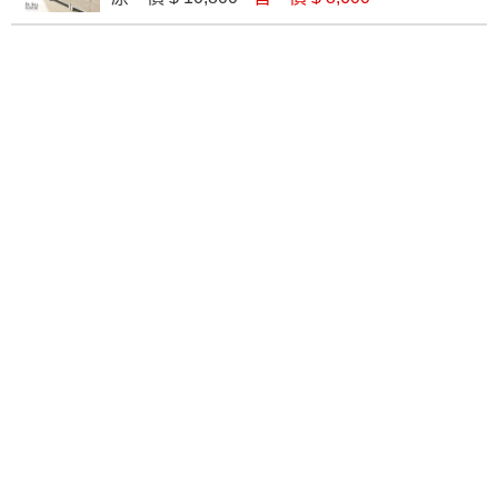
維特五斗櫃(W005)
格瑞斯2尺五斗櫃(586)
$ 7,400
$ 7,730
肯詩特淺灰雙色小五斗櫃(755)
納維斯2.7尺五斗櫃(A127)
$ 7,600
$ 10,630