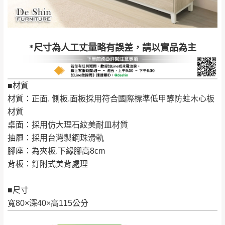
到貨時間：指定送貨日當天以電話聯絡確認
退換貨說明：
若收到不良品，請於到貨日起七日內通知本
｜周（一）配送部門固定公休無送貨｜
*尺寸為人工丈量略有誤差，請以實品為主
公司客服人員，我們將為您更換新品，運費
皆由本站負責，所有退回及換貨之商品必須
台北市、新北市地區固定每周(三)、(日)兩天收送貨
是全新狀態且完整包裝，床墊、床包、枕頭
■材質
類產品需為未拆封狀態(請保持商品、附件、
材質：正面. 側板.面板採用符合國際標準低甲醇防蛀木心板
包裝、廠商紙及所有附隨文件或資料之完整
暫無配送地區
：
彰化、南投、雲林、嘉義、台南、高
材質
性)，若未依照上述方式處理，恕無法接受退
雄、屏東、宜蘭、 花蓮、台東、金門、馬祖、澎湖地區
桌面：採用仿大理石紋美耐皿材質
貨。
（可於LINE線上詢問 →
@dershin
）
抽屜：採用台灣製鋼珠滑軌
由於透過電腦螢幕選購商品，可能會因個人
腳座：為夾板.下緣腳高8cm
電腦螢幕的設定色差或解析度等因素， 與實
背板：釘附式美背處理
際商品的顏色、質感稍有不同，如因此而需
加收說明
退換貨，
需自付來回運費及人資成本
，請您
■尺寸
訂購前詳加確認。(包含商品尺寸是否合適)。
寬80×深40×高115公分
訂購前請確認商品尺寸，大型物件因為人工
丈量，難免會有些許誤差值(約正負0.5CM)
。