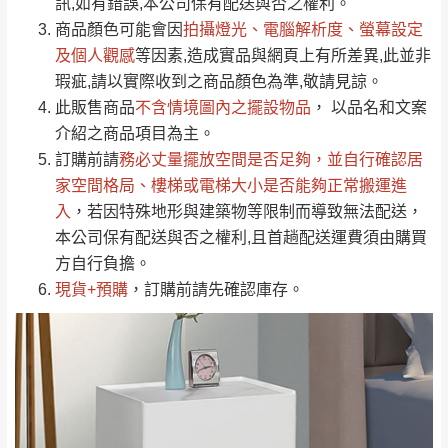
運送地
區
運送費用
訊,如有錯誤,本公司保有配送與否之權利。
「金額」。
（請先線上詢問 LINE
依評論低至高排列
只顯示附上圖片
商品顏色可能會
因
拍攝燈光、電腦解析度、螢幕設定
→
@dershin
）
若商品價格或庫存有異常，商家有權取消訂
及個人觀感
等因素,造成實品與網頁上有所差異,此並非
只顯示附上評論
瑕疵,請以實際收到之商品顏色為準,敬請見諒。
單。
部分網路商品恕無法更改原設計或客製，敬請
桃園
復興鄉
此販售商品
不含情境圖內之擺設物品
， 以品名和文案
見諒！
介紹之商品項目為主。
接單後二日內(不含例假日)，我們客服會與您
峨眉鄉、五峰鄉、
訂購前請
務必丈量擺放空間是否足夠
，並自行確認居
電話聯絡或E-Mail通知確認訂單。
橫山、北埔鄉、尖
家空間格局、
樓梯或電梯大小是否能夠正常搬運進
（線上客
服 LINE →
@dershin
）
石鄉、寶山鄉山
入
，若因特殊地形與建築物等限制而導致無法配送，
新竹
下單前先詢問是否現貨
，若未詢問下單後無
區、新埔山區、芎
本公司保有配送與否之權利,且首趟配送運費須由購買
現貨我們客服會再來電或E-Mail與您聯絡
林山區、關西 玉山
方自行負擔。
免 運
（洽詢方式請搜尋 L
ine ID →
@dershin
）
里
現貨+預購
，訂購前請先確認庫存。
費
運送範圍：限定北至基隆，南至苗栗，偏遠
地區恕無法提供運送 (詳見運送規章)。
台北
無
雙溪、貢寮、烏
配送範圍：
來、平溪、九份、
苗栗至基隆；其它地區暫不開放，如因特殊
石門、林口 下福