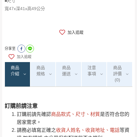
■尺寸
寬47x深41x高49公分
加入追蹤
分享至
加入追蹤
商品
商品
商品
注意
商品
介紹
規格
運送
事項
評價
(0)
訂購前請注意
0
注意事項：
/5
運 費 說 明
(0)筆
訂購前請先確認
商品款式、尺寸、材質
是否符合您的
由於
品項繁多，網頁無法及時更新，如有需
居家需求。
要購買商品，請於出發前來電或到「官方
請務必填寫正確之
收貨人姓名、收貨地址、電話
等資
全部
依評論高至低排列
偏遠地區
Line客服」來信確認商品是否有「現貨」與