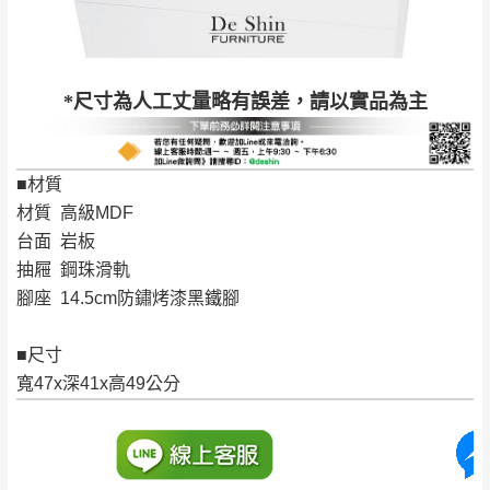
到貨時間：指定送貨日當天以電話聯絡確認
退換貨說明：
若收到不良品，請於到貨日起七日內通知本
｜周（一）配送部門固定公休無送貨｜
*尺寸為人工丈量略有誤差，請以實品為主
公司客服人員，我們將為您更換新品，運費
皆由本站負責，所有退回及換貨之商品必須
台北市、新北市地區固定每周(三)、(日)兩天收送貨
是全新狀態且完整包裝，床墊、床包、枕頭
■材質
類產品需為未拆封狀態(請保持商品、附件、
材質 高級MDF
包裝、廠商紙及所有附隨文件或資料之完整
暫無配送地區
：
彰化、南投、雲林、嘉義、台南、高
台面 岩板
性)，若未依照上述方式處理，恕無法接受退
雄、屏東、宜蘭、 花蓮、台東、金門、馬祖、澎湖地區
抽屜 鋼珠滑軌
貨。
（可於LINE線上詢問 →
@dershin
）
腳座 14.5cm防鏽烤漆黑鐵腳
由於透過電腦螢幕選購商品，可能會因個人
電腦螢幕的設定色差或解析度等因素， 與實
■尺寸
際商品的顏色、質感稍有不同，如因此而需
加收說明
寬47x深41x高49公分
退換貨，
需自付來回運費及人資成本
，請您
訂購前詳加確認。(包含商品尺寸是否合適)。
訂購前請確認商品尺寸，大型物件因為人工
丈量，難免會有些許誤差值(約正負0.5CM)
。