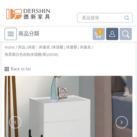
0
商品分類
Home
商品
床組｜床邊桌
床頭櫃 | 床邊櫃 | 床邊桌
馬黑蘭白色岩板床頭櫃(單)(8008)
Back to list