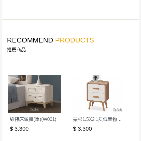
詳細尺寸以實品為主。
。
非因本公司問題而需退換貨，請於收到貨7日
其它注意事項
內通知客服人員(Line@ ID：
@dershin
)
，並
本司貨車運送如因路況不佳、天候惡劣、過於偏遠之
須保持商品全新狀態與完整包裝。鑑賞期間
RECOMMEND
PRODUCTS
山區內等，或收貨地點搬運過於困難等因素，導致無
若發生非本司因素致使之汙損破壞，恕無法
法順利配送，本公司除了盡最大努力完成配送外，視
推薦商品
辦理退換貨。
狀況保有出貨的權利。
台北市、新北市地區固定每周(三)、(日)兩天
保護物流人員的工作安全，賣家無提供吊掛服務，若
收送貨，敬請見諒！
需以吊車或其他的吊掛方式吊運，費用將由買方自行
本公司部份商品無維修服務，超過7日鑑賞
支付。
期，商品使用年限，因客人使用習慣、居家
因大型傢俱有組裝、配送的問題，並非一般快速到貨
環境不同。若屬人為因素導致商品損壞、零
商品，無法指定特定時間送達，司機當天到貨前皆會
件短缺，則維修、搬運費用，需由消費者自
再與您通知，讓您不用整天在家等貨，以免浪費你的
行吸收(另事先與消費者報價，消費者同意將
寶貴時間。
會進行維修)。
維特床頭櫃(單)(W001)
豪根1.5X2.1尺低置物櫃(GS-1)
如遇自然災害、政府宣布之災害警報等不可抗力情
到貨7日內為鑑賞期(注意:鑑賞期非試用期)，
$ 3,300
$ 3,300
事，而危及運送人員輸送之安全，本司得視狀況延後
若非商品品質瑕疵問題於鑑賞期內退貨之情
或停止運送服務。