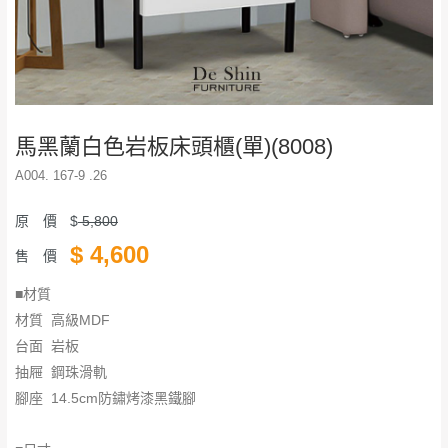
馬黑蘭白色岩板床頭櫃(單)(8008)
A004. 167-9 .26
原 價
$
5,800
$
4,600
售 價
■材質
材質 高級MDF
台面 岩板
抽屜 鋼珠滑軌
腳座 14.5cm防鏽烤漆黑鐵腳