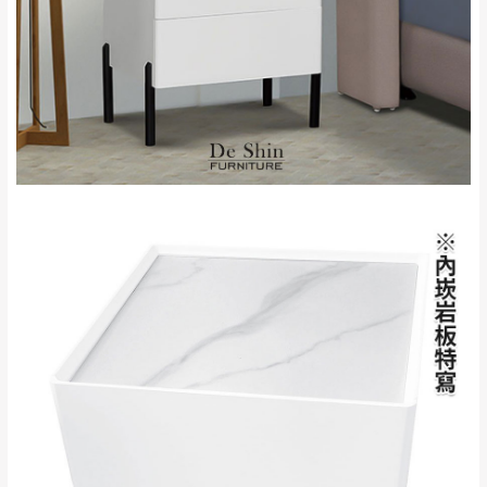
＊A108產品另收運費
地型限制(山區、鄉、鎮、村)、樓梯太小、無
里、新店山區、三
新北
法搬運上樓等因素，導致無法配送，
本公司
峽山區、石碇、坪
保有出貨的權利。
林、福隆、淡水山
保護物流人員的工作安全，賣家無提供吊掛
區、北投湖山路、
服務，若需以吊車或其他的吊掛方式吊運，
深坑山區
費用將由買方自行支付。
$ 9,000以上：免
因大型傢俱有組裝、配送的問題，並非一般
運費
快速到貨商品，無法指定特定時間送達，司
基隆
$ 9,000以下：
基隆山區
機當天到貨前皆會再與您通知，讓你不用整
NT$500元
天在家等貨，以節省您的寶貴時間。
＊A108產品另收運費
由於百貨公司配送較為不易，故暫無法配送
$ 9,000以上：免
至百貨公司內部。
卓蘭鎮、三灣、通
運費
霄山區、西湖、泰
苗栗
$ 9,000以下：
安鄉、大湖鄉、頭
發票寄送：
NT$500元
屋、獅潭鄉
若您選擇三聯式或索取兩聯式發票，發票將於商品
＊A108產品另收運費
完成出貨15個工作天另行寄出，另外約加上2~7個
工作天內送達，如遇國定假日將順延寄送。
配送天數：5~14天