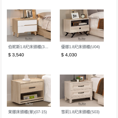
形，我們需酌收退貨運費。
百貨公司配送暫無法配合開店前、閉店後時段，並送
如欲放置營業場所及公開場合之商品則無享
至百貨公司卸貨區為限，恕無法送至指定樓面。
《 如
有商品一年保固之服務。
遇百貨周年慶期間，恕暫停百貨公司相關運送 》
無回收家具服務，若需回收家俱可聯絡當地請清潔隊
▪️
訂單成立
時請儘速於三日內完成付款，
交易恕不
回收,免付費清運專線：0800-085-717
殺價，商品均已最低價格售出
，且在特定時日會給
予折扣，請密切注意。
伯妮斯1.8尺床頭櫃(3301)
優娜1.8尺床頭櫃(U04)
▪️
三
日內若未接獲您的匯款或轉帳通知，商品將不
$ 3,540
$ 4,030
予保留(訂單自動取消)。
▪️
無回收家具服務，若需回收家具可聯絡當地請清
潔隊回收,免付費清運專線：0800-085-717。
茉娜床頭櫃(單)(07-15)
雪莉1.8尺床頭櫃(S03)