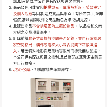
運送地
區
運送費用
訊,如有錯誤,本公司保有配送與否之權利。
「金額」。
（請先線上詢問 LINE
依評論低至高排列
只顯示附上圖片
商品顏色可能會
因
拍攝燈光、電腦解析度、螢幕設定
→
@dershin
）
若商品價格或庫存有異常，商家有權取消訂
及個人觀感
等因素,造成實品與網頁上有所差異,此並非
只顯示附上評論
瑕疵,請以實際收到之商品顏色為準,敬請見諒。
單。
部分網路商品恕無法更改原設計或客製，敬請
桃園
復興鄉
此販售商品
不含情境圖內之擺設物品
， 以品名和文案
見諒！
介紹之商品項目為主。
接單後二日內(不含例假日)，我們客服會與您
峨眉鄉、五峰鄉、
訂購前請
務必丈量擺放空間是否足夠
，並自行確認居
電話聯絡或E-Mail通知確認訂單。
橫山、北埔鄉、尖
家空間格局、
樓梯或電梯大小是否能夠正常搬運進
（線上客
服 LINE →
@dershin
）
石鄉、寶山鄉山
入
，若因特殊地形與建築物等限制而導致無法配送，
新竹
下單前先詢問是否現貨
，若未詢問下單後無
區、新埔山區、芎
本公司保有配送與否之權利,且首趟配送運費須由購買
現貨我們客服會再來電或E-Mail與您聯絡
林山區、關西 玉山
方自行負擔。
免 運
（洽詢方式請搜尋 L
ine ID →
@dershin
）
里
現貨+預購
，訂購前請先確認庫存。
費
運送範圍：限定北至基隆，南至苗栗，偏遠
地區恕無法提供運送 (詳見運送規章)。
台北
無
雙溪、貢寮、烏
配送範圍：
來、平溪、九份、
苗栗至基隆；其它地區暫不開放，如因特殊
石門、林口 下福