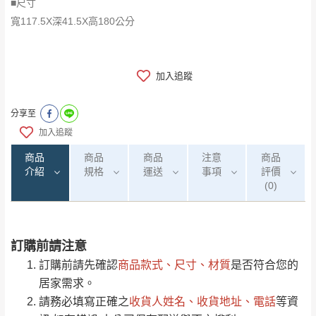
■尺寸
寬117.5X深41.5X高180公分
加入追蹤
分享至
加入追蹤
商品
商品
商品
注意
商品
介紹
規格
運送
事項
評價
(0)
訂購前請注意
0
注意事項：
/5
運 費 說 明
(0)筆
訂購前請先確認
商品款式、尺寸、材質
是否符合您的
由於
品項繁多，網頁無法及時更新，如有需
居家需求。
要購買商品，請於出發前來電或到「官方
請務必填寫正確之
收貨人姓名、收貨地址、電話
等資
全部
依評論高至低排列
偏遠地區
Line客服」來信確認商品是否有「現貨」與