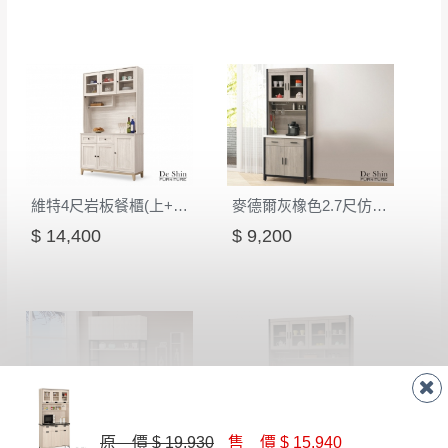
形，我們需酌收退貨運費。
百貨公司配送暫無法配合開店前、閉店後時段，並送
如欲放置營業場所及公開場合之商品則無享
至百貨公司卸貨區為限，恕無法送至指定樓面。
《 如
有商品一年保固之服務。
遇百貨周年慶期間，恕暫停百貨公司相關運送 》
無回收家具服務，若需回收家俱可聯絡當地請清潔隊
▪️
訂單成立
時請儘速於三日內完成付款，
交易恕不
回收,免付費清運專線：0800-085-717
殺價，商品均已最低價格售出
，且在特定時日會給
予折扣，請密切注意。
▪️
三
日內若未接獲您的匯款或轉帳通知，商品將不
維特4尺岩板餐櫃(上+下)(W52+W52-1)
麥德爾灰橡色2.7尺仿石面碗盤櫃組
予保留(訂單自動取消)。
$ 14,400
$ 9,200
▪️
無回收家具服務，若需回收家具可聯絡當地請清
潔隊回收,免付費清運專線：0800-085-717。
原 價 $ 19,930
售 價 $ 15,940