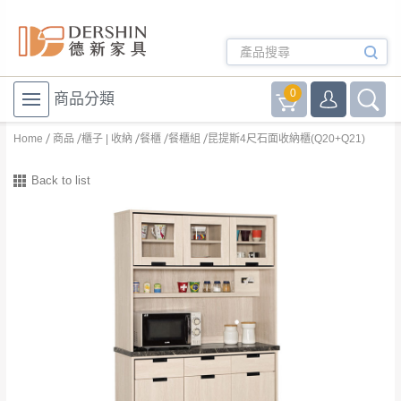
0
商品分類
Home
商品
櫃子 | 收納
餐櫃
餐櫃組
昆提斯4尺石面收納櫃(Q20+Q21)
Back to list