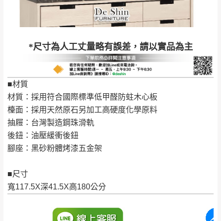
到貨時間：指定送貨日當天以電話聯絡確認
退換貨說明：
若收到不良品，請於到貨日起七日內通知本
｜周（一）配送部門固定公休無送貨｜
*尺寸為人工丈量略有誤差，請以實品為主
公司客服人員，我們將為您更換新品，運費
皆由本站負責，所有退回及換貨之商品必須
台北市、新北市地區固定每周(三)、(日)兩天收送貨
是全新狀態且完整包裝，床墊、床包、枕頭
■材質
類產品需為未拆封狀態(請保持商品、附件、
材質：採用符合國際標準低甲醛防蛀木心板
包裝、廠商紙及所有附隨文件或資料之完整
暫無配送地區
：
彰化、南投、雲林、嘉義、台南、高
檯面：採用天然原石另加工高硬度化學原料
性)，若未依照上述方式處理，恕無法接受退
雄、屏東、宜蘭、 花蓮、台東、金門、馬祖、澎湖地區
抽屜：台灣製造鋼珠滑軌
貨。
（可於LINE線上詢問 →
@dershin
）
後鈕：油壓緩衝後鈕
由於透過電腦螢幕選購商品，可能會因個人
腳座：黑砂粉體烤漆五金架
電腦螢幕的設定色差或解析度等因素， 與實
際商品的顏色、質感稍有不同，如因此而需
加收說明
■尺寸
退換貨，
需自付來回運費及人資成本
，請您
寬117.5X深41.5X高180公分
訂購前詳加確認。(包含商品尺寸是否合適)。
訂購前請確認商品尺寸，大型物件因為人工
丈量，難免會有些許誤差值(約正負0.5CM)
。