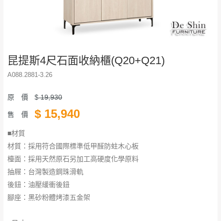
昆提斯4尺石面收納櫃(Q20+Q21)
A088.2881-3.26
原 價
$
19,930
$
15,940
售 價
■材質
材質：採用符合國際標準低甲醛防蛀木心板
檯面：採用天然原石另加工高硬度化學原料
抽屜：台灣製造鋼珠滑軌
後鈕：油壓緩衝後鈕
腳座：黑砂粉體烤漆五金架