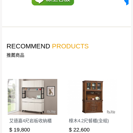
詳細尺寸以實品為主。
。
非因本公司問題而需退換貨，請於收到貨7日
其它注意事項
內通知客服人員(Line@ ID：
@dershin
)
，並
本司貨車運送如因路況不佳、天候惡劣、過於偏遠之
須保持商品全新狀態與完整包裝。鑑賞期間
山區內等，或收貨地點搬運過於困難等因素，導致無
若發生非本司因素致使之汙損破壞，恕無法
RECOMMEND
PRODUCTS
法順利配送，本公司除了盡最大努力完成配送外，視
辦理退換貨。
狀況保有出貨的權利。
推薦商品
台北市、新北市地區固定每周(三)、(日)兩天
保護物流人員的工作安全，賣家無提供吊掛服務，若
收送貨，敬請見諒！
需以吊車或其他的吊掛方式吊運，費用將由買方自行
本公司部份商品無維修服務，超過7日鑑賞
支付。
期，商品使用年限，因客人使用習慣、居家
因大型傢俱有組裝、配送的問題，並非一般快速到貨
環境不同。若屬人為因素導致商品損壞、零
商品，無法指定特定時間送達，司機當天到貨前皆會
件短缺，則維修、搬運費用，需由消費者自
再與您通知，讓您不用整天在家等貨，以免浪費你的
行吸收(另事先與消費者報價，消費者同意將
寶貴時間。
會進行維修)。
如遇自然災害、政府宣布之災害警報等不可抗力情
到貨7日內為鑑賞期(注意:鑑賞期非試用期)，
艾德嘉4尺岩板收納櫃
樟木4.2尺餐櫃(全組)
事，而危及運送人員輸送之安全，本司得視狀況延後
若非商品品質瑕疵問題於鑑賞期內退貨之情
$ 19,800
$ 22,600
或停止運送服務。