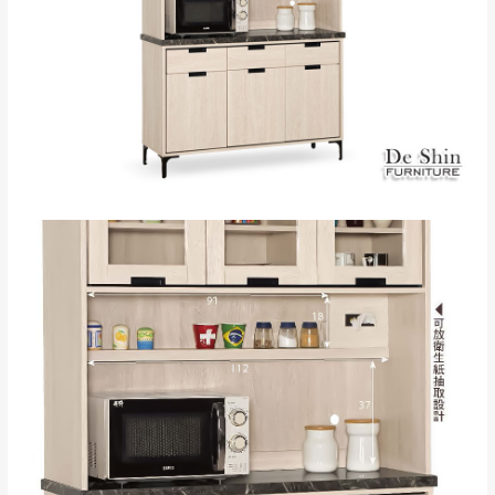
＊A108產品另收運費
地型限制(山區、鄉、鎮、村)、樓梯太小、無
里、新店山區、三
新北
法搬運上樓等因素，導致無法配送，
本公司
峽山區、石碇、坪
保有出貨的權利。
林、福隆、淡水山
保護物流人員的工作安全，賣家無提供吊掛
區、北投湖山路、
服務，若需以吊車或其他的吊掛方式吊運，
深坑山區
費用將由買方自行支付。
$ 9,000以上：免
因大型傢俱有組裝、配送的問題，並非一般
運費
快速到貨商品，無法指定特定時間送達，司
基隆
$ 9,000以下：
基隆山區
機當天到貨前皆會再與您通知，讓你不用整
NT$500元
天在家等貨，以節省您的寶貴時間。
＊A108產品另收運費
由於百貨公司配送較為不易，故暫無法配送
$ 9,000以上：免
至百貨公司內部。
卓蘭鎮、三灣、通
運費
霄山區、西湖、泰
苗栗
$ 9,000以下：
安鄉、大湖鄉、頭
發票寄送：
NT$500元
屋、獅潭鄉
若您選擇三聯式或索取兩聯式發票，發票將於商品
＊A108產品另收運費
完成出貨15個工作天另行寄出，另外約加上2~7個
工作天內送達，如遇國定假日將順延寄送。
配送天數：5~14天