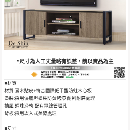
＊A108產品另收運費
地型限制(山區、鄉、鎮、村)、樓梯太小、無
里、新店山區、三
新北
法搬運上樓等因素，導致無法配送，
本公司
峽山區、石碇、坪
保有出貨的權利。
林、福隆、淡水山
保護物流人員的工作安全，賣家無提供吊掛
區、北投湖山路、
服務，若需以吊車或其他的吊掛方式吊運，
深坑山區
費用將由買方自行支付。
$ 9,000以上：免
因大型傢俱有組裝、配送的問題，並非一般
運費
快速到貨商品，無法指定特定時間送達，司
基隆
$ 9,000以下：
基隆山區
*尺寸為人工丈量略有誤差，請以實品為主
機當天到貨前皆會再與您通知，讓你不用整
NT$500元
天在家等貨，以節省您的寶貴時間。
＊A108產品另收運費
由於百貨公司配送較為不易，故暫無法配送
■材質
$ 9,000以上：免
至百貨公司內部。
卓蘭鎮、三灣、通
材質:實木貼皮+符合國際低甲醛防蛀木心板
運費
霄山區、西湖、泰
苗栗
塗裝:採用優麗坦塗裝防黃烤漆 耐刮耐磨處理
$ 9,000以下：
安鄉、大湖鄉、頭
發票寄送：
抽屜:鋼珠滑軌 配有電線管理孔
NT$500元
屋、獅潭鄉
若您選擇三聯式或索取兩聯式發票，發票將於商品
背板:採用崁入式美背處理
＊A108產品另收運費
完成出貨15個工作天另行寄出，另外約加上2~7個
工作天內送達，如遇國定假日將順延寄送。
■尺寸
配送天數：5~14天