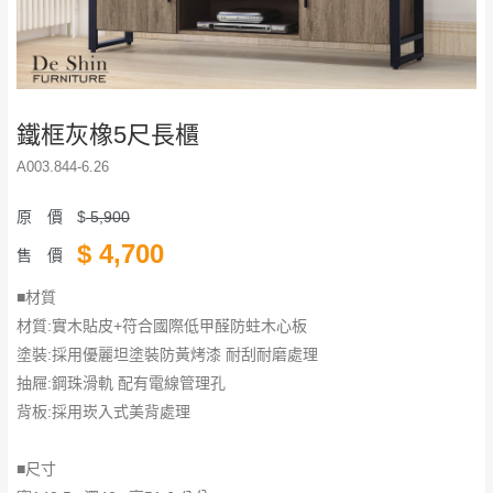
鐵框灰橡5尺長櫃
A003.844-6.26
原 價
$
5,900
$
4,700
售 價
■材質
材質:實木貼皮+符合國際低甲醛防蛀木心板
塗裝:採用優麗坦塗裝防黃烤漆 耐刮耐磨處理
抽屜:鋼珠滑軌 配有電線管理孔
背板:採用崁入式美背處理
■尺寸