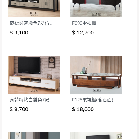
詳細尺寸以實品為主。
。
非因本公司問題而需退換貨，請於收到貨7日
麥德爾灰橡色7尺仿石面長櫃(318)
F090電視櫃
其它注意事項
內通知客服人員(Line@ ID：
@dershin
)
，並
本司貨車運送如因路況不佳、天候惡劣、過於偏遠之
須保持商品全新狀態與完整包裝。鑑賞期間
$ 9,100
$ 12,700
山區內等，或收貨地點搬運過於困難等因素，導致無
若發生非本司因素致使之汙損破壞，恕無法
法順利配送，本公司除了盡最大努力完成配送外，視
辦理退換貨。
狀況保有出貨的權利。
台北市、新北市地區固定每周(三)、(日)兩天
保護物流人員的工作安全，賣家無提供吊掛服務，若
收送貨，敬請見諒！
需以吊車或其他的吊掛方式吊運，費用將由買方自行
本公司部份商品無維修服務，超過7日鑑賞
支付。
期，商品使用年限，因客人使用習慣、居家
因大型傢俱有組裝、配送的問題，並非一般快速到貨
環境不同。若屬人為因素導致商品損壞、零
商品，無法指定特定時間送達，司機當天到貨前皆會
肯詩特烤白雙色7尺長櫃(524)
F125電視櫃(含石面)
件短缺，則維修、搬運費用，需由消費者自
再與您通知，讓您不用整天在家等貨，以免浪費你的
$ 9,700
$ 18,000
行吸收(另事先與消費者報價，消費者同意將
寶貴時間。
會進行維修)。
如遇自然災害、政府宣布之災害警報等不可抗力情
到貨7日內為鑑賞期(注意:鑑賞期非試用期)，
事，而危及運送人員輸送之安全，本司得視狀況延後
若非商品品質瑕疵問題於鑑賞期內退貨之情
或停止運送服務。