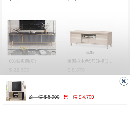
606電視櫃(灰)
維娜橡木色5尺矮櫃(302)
$ 22,600
$ 8,370
原 價 $ 5,900
售 價 $ 4,700