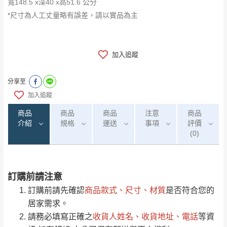
寬148.5 x深40 x高51.6 公分
*尺寸為人工丈量略有誤差，請以實品為主
加入追蹤
分享至
加入追蹤
商品
商品
商品
注意
商品
介紹
規格
運送
事項
評價
(0)
訂購前請注意
0
注意事項：
/5
運 費 說 明
(0)筆
訂購前請先確認
商品款式、尺寸、材質
是否符合您的
由於
品項繁多，網頁無法及時更新，如有需
居家需求。
要購買商品，請於出發前來電或到「官方
請務必填寫正確之
收貨人姓名、收貨地址、電話
等資
全部
依評論高至低排列
偏遠地區
Line客服」來信確認商品是否有「現貨」與