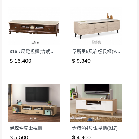
816 7尺電視櫃(含琥珀玉石面)
韋斯里5尺岩板長櫃(914)
$ 16,400
$ 9,340
伊森伸縮電視櫃
金詩涵4尺電視櫃(817)
$ 5,500
$ 4,900