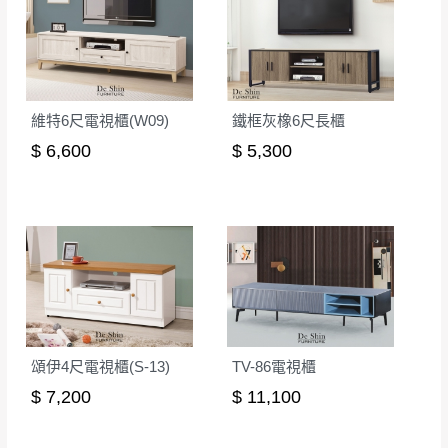
形，我們需酌收退貨運費。
百貨公司配送暫無法配合開店前、閉店後時段，並送
如欲放置營業場所及公開場合之商品則無享
至百貨公司卸貨區為限，恕無法送至指定樓面。
《 如
有商品一年保固之服務。
遇百貨周年慶期間，恕暫停百貨公司相關運送 》
無回收家具服務，若需回收家俱可聯絡當地請清潔隊
▪️
訂單成立
時請儘速於三日內完成付款，
交易恕不
維特6尺電視櫃(W09)
鐵框灰橡6尺長櫃
回收,免付費清運專線：0800-085-717
殺價，商品均已最低價格售出
，且在特定時日會給
$ 6,600
$ 5,300
予折扣，請密切注意。
▪️
三
日內若未接獲您的匯款或轉帳通知，商品將不
予保留(訂單自動取消)。
▪️
無回收家具服務，若需回收家具可聯絡當地請清
潔隊回收,免付費清運專線：0800-085-717。
頌伊4尺電視櫃(S-13)
TV-86電視櫃
$ 7,200
$ 11,100