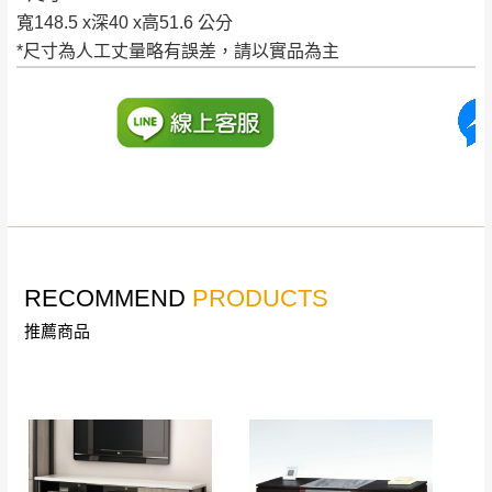
寬148.5 x深40 x高51.6 公分
到貨時間：指定送貨日當天以電話聯絡確認
退換貨說明：
*尺寸為人工丈量略有誤差，請以實品為主
若收到不良品，請於到貨日起七日內通知本
｜周（一）配送部門固定公休無送貨｜
公司客服人員，我們將為您更換新品，運費
皆由本站負責，所有退回及換貨之商品必須
台北市、新北市地區固定每周(三)、(日)兩天收送貨
是全新狀態且完整包裝，床墊、床包、枕頭
類產品需為未拆封狀態(請保持商品、附件、
包裝、廠商紙及所有附隨文件或資料之完整
暫無配送地區
：
彰化、南投、雲林、嘉義、台南、高
性)，若未依照上述方式處理，恕無法接受退
雄、屏東、宜蘭、 花蓮、台東、金門、馬祖、澎湖地區
貨。
（可於LINE線上詢問 →
@dershin
）
RECOMMEND
PRODUCTS
由於透過電腦螢幕選購商品，可能會因個人
推薦商品
電腦螢幕的設定色差或解析度等因素， 與實
際商品的顏色、質感稍有不同，如因此而需
加收說明
退換貨，
需自付來回運費及人資成本
，請您
訂購前詳加確認。(包含商品尺寸是否合適)。
訂購前請確認商品尺寸，大型物件因為人工
丈量，難免會有些許誤差值(約正負0.5CM)
。