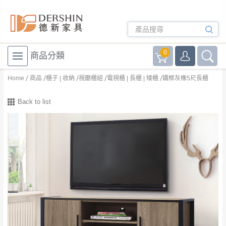
0
商品分類
Home
商品
櫃子 | 收納
視廳櫃組
電視櫃 | 長櫃 | 矮櫃
鐵框灰橡5尺長櫃
Back to list