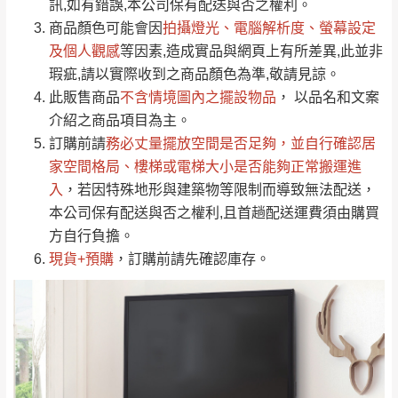
運送地
區
運送費用
訊,如有錯誤,本公司保有配送與否之權利。
「金額」。
（請先線上詢問 LINE
依評論低至高排列
只顯示附上圖片
商品顏色可能會
因
拍攝燈光、電腦解析度、螢幕設定
→
@dershin
）
若商品價格或庫存有異常，商家有權取消訂
及個人觀感
等因素,造成實品與網頁上有所差異,此並非
只顯示附上評論
瑕疵,請以實際收到之商品顏色為準,敬請見諒。
單。
部分網路商品恕無法更改原設計或客製，敬請
桃園
復興鄉
此販售商品
不含情境圖內之擺設物品
， 以品名和文案
見諒！
介紹之商品項目為主。
接單後二日內(不含例假日)，我們客服會與您
峨眉鄉、五峰鄉、
訂購前請
務必丈量擺放空間是否足夠
，並自行確認居
電話聯絡或E-Mail通知確認訂單。
橫山、北埔鄉、尖
家空間格局、
樓梯或電梯大小是否能夠正常搬運進
（線上客
服 LINE →
@dershin
）
石鄉、寶山鄉山
入
，若因特殊地形與建築物等限制而導致無法配送，
新竹
下單前先詢問是否現貨
，若未詢問下單後無
區、新埔山區、芎
本公司保有配送與否之權利,且首趟配送運費須由購買
現貨我們客服會再來電或E-Mail與您聯絡
林山區、關西 玉山
方自行負擔。
免 運
（洽詢方式請搜尋 L
ine ID →
@dershin
）
里
現貨+預購
，訂購前請先確認庫存。
費
運送範圍：限定北至基隆，南至苗栗，偏遠
地區恕無法提供運送 (詳見運送規章)。
台北
無
雙溪、貢寮、烏
配送範圍：
來、平溪、九份、
苗栗至基隆；其它地區暫不開放，如因特殊
石門、林口 下福