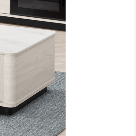
貢寮、烏來、平溪、九份、石
下福里、新店山區、三峽山區、
達，司機當天到貨前皆
林、福隆、淡水山區、北投湖山
路、深坑山區
基隆山區
加上2~7個工作天內
三灣、通霄山區、西湖、泰安
、大湖鄉、頭屋、獅潭鄉
，運費皆由本站負責，
未拆封狀態(請保持商
理，恕無法接受退貨。
 與實際商品的顏色、
加確認。(包含商品尺寸