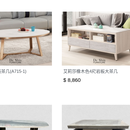
几(A715-1)
艾莉莎橡木色4尺岩板大茶几
$ 8,860