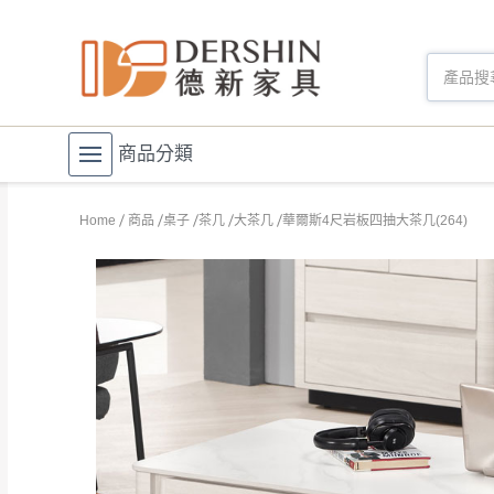
商品分類
Home
商品
桌子
茶几
大茶几
華爾斯4尺岩板四抽大茶几(264)