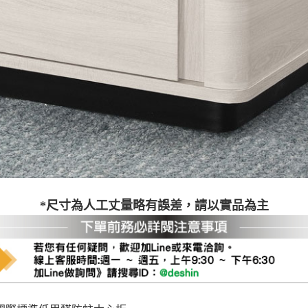
之災害警報等不可抗力情事，而危及運送人員輸送之安全，本司
開店前、閉店後時段，並送至百貨公司卸貨區為限，恕無法送至
關運送 》
家俱可聯絡當地請清潔隊回收,免付費清運專線：0800-085-71
*尺寸為人工丈量略有誤差，請以實品為主