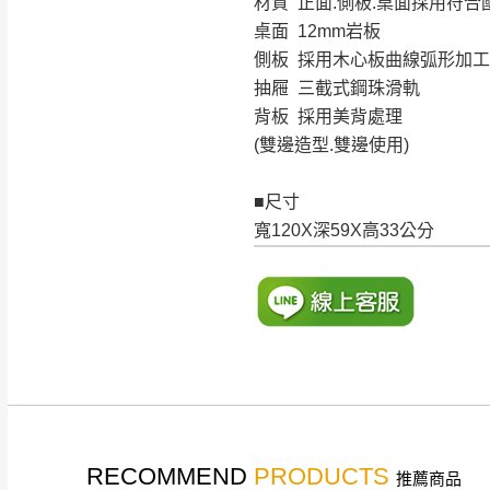
材質 正面.側板.桌面採用符
桌面 12mm岩板
側板 採用木心板曲線弧形加
抽屜 三截式鋼珠滑軌
背板 採用美背處理
(雙邊造型.雙邊使用)
■尺寸
寬120X深59X高33公分
RECOMMEND
PRODUCTS
推薦商品