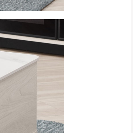
CM) 詳細尺寸以實品
in
)
，並須保持商品全新
、馬祖、澎湖地區
貨。
、居家環境不同。若屬人
先與消費者報價，消費
。
退貨之情形，我們需酌收
特定時日會給予折扣，
等因素，導致無法順利配送，
用將由買方自行支付。
17。
當天到貨前皆會再與您通知，