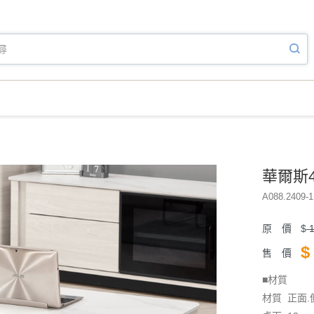
華爾斯4
A088.2409-1
原 價
$
1
$
售 價
■材質
材質 正面