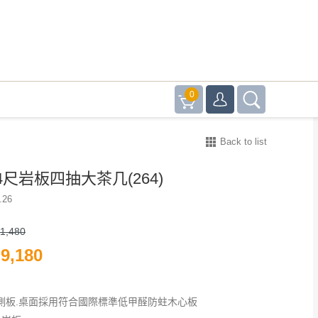
0
Back to list
尺岩板四抽大茶几(264)
.26
1,480
9,180
.側板.桌面採用符合國際標準低甲醛防蛀木心板