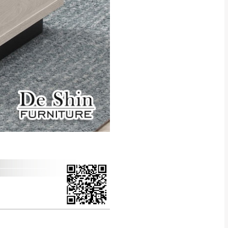
得視狀況延後或停止運送服
指定樓面。
《 如遇百貨周年慶
7