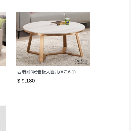
西瑞爾3尺岩板大圓几(A716-1)
$ 9,180