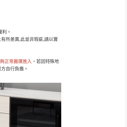
Line客服」來信確
權利。
只顯示附上圖片
只顯示附上評論
有所差異,此並非瑕疵,請以實
偏遠地區
客製，敬請見諒！
線上詢問 LINE →
@dershin
）
夠正常搬運進入
，若因特殊地
復興鄉
買方自行負擔。
聯絡
五峰鄉、橫山、北埔鄉、尖石
。
鄉山區、新埔山區、芎林山區、
關西 玉山里
太小、無法搬運上樓等因
無
吊運，費用將由買方自