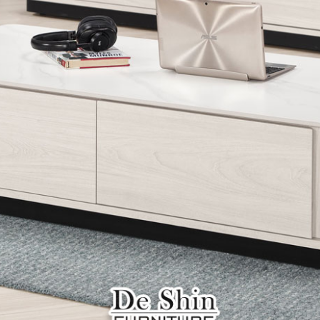
雙溪、
門、林口 
＊A108產品另收運費
裝、配送的問題，並非一般快速到貨商品，無法指定特定時間送
石碇、坪
讓你不用整天在家等貨，以節省您的寶貴時間。
送較為不易，故暫無法配送至百貨公司內部。
$ 9,000以上：免運費
$ 9,000以下：NT$500元
＊A108產品另收運費
兩聯式發票，發票將於商品完成出貨15個工作天另行寄出，另外約
$ 9,000以上：免運費
卓蘭鎮、
順延寄送。
$ 9,000以下：NT$500元
鄉
＊A108產品另收運費
請於到貨日起七日內通知本公司客服人員，我們將為您更換新品
配送天數：5~14天
之商品必須是全新狀態且完整包裝，床墊、床包、枕頭類產品需為
到貨時間：指定送貨日當天以電話聯絡確認
、廠商紙及所有附隨文件或資料之完整性)，若未依照上述方式處
幕選購商品，可能會因個人電腦螢幕的設定色差或解析度等因素，
｜周（一）配送部門固定公休無送貨｜
如因此而需退換貨，
需自付來回運費及人資成本
，請您訂購前詳
台北市、新北市地區固定每周(三)、(日)兩天收送貨