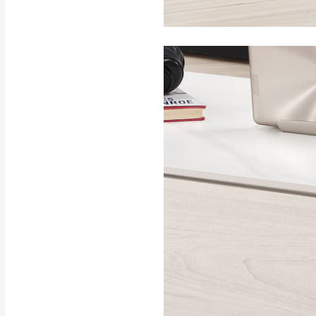
訂購前請確認商品
為主。
暫無配送地區
非因本公司問題而
：
彰化、南
（可於LINE線上詢問 →
狀態與完整包裝
@d
台北市、新北市地
本公司部份商品
加收說明
為因素導致商品
者同意將會進行維
到貨7日內為鑑
退貨運費。
如欲放置營業場
其它注意事項
▪️
訂單成立
時請儘速於
本司貨車運送如因路況不
請密切注意。
本公司除了盡最大努力完
▪️
三
日內若未接獲您的匯
保護物流人員的工作安全
▪️
無回收家具服務，若需回
因大型傢俱有組裝、配送
讓您不用整天在家等貨，