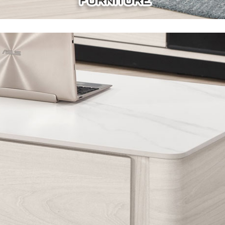
尺寸，大型物件因為人工丈量，難免會有些許誤差值(約正負0.5
需退換貨，請於收到貨7日內通知客服人員(Line@ ID：
@dersh
投、雲林、嘉義、台南、高雄、屏東、宜蘭、 花蓮、台東、金門
。鑑賞期間若發生非本司因素致使之汙損破壞，恕無法辦理退換
ershin
）
區固定每周(三)、(日)兩天收送貨，敬請見諒！
無維修服務，超過7日鑑賞期，商品使用年限，因客人使用習慣
損壞、零件短缺，則維修、搬運費用，需由消費者自行吸收(另事
修)。
賞期(注意:鑑賞期非試用期)，若非商品品質瑕疵問題於鑑賞期內
。
所及公開場合之商品則無享有商品一年保固之服務。
三日內完成付款，
交易恕不殺價，商品均已最低價格售出
，且在
佳、天候惡劣、過於偏遠之山區內等，或收貨地點搬運過於困難
成配送外，視狀況保有出貨的權利。
款或轉帳通知，商品將不予保留(訂單自動取消)。
，賣家無提供吊掛服務，若需以吊車或其他的吊掛方式吊運，費
收家具可聯絡當地請清潔隊回收,免付費清運專線：0800-085-7
的問題，並非一般快速到貨商品，無法指定特定時間送達，司機
以免浪費你的寶貴時間。