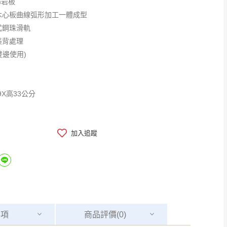
m岩板
木心板曲線弧形加工一體成型
式鋼珠滑軌
美背處理
雙邊使用)
9X高33公分
加入追蹤
事項
商品
評價(0)