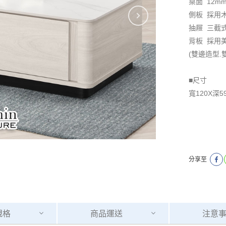
桌面 12m
側板 採用
抽屜 三截
背板 採用
(雙邊造型.
■尺寸
寬120X深5
分享至
規格
商品
運送
注意