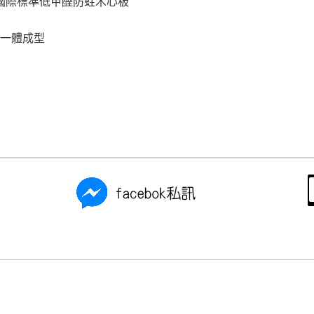
合國際標準低甲醛防蛀木心板
工一體成型