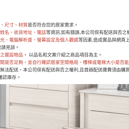
運 費 說 明
、尺寸、材質
是否符合您的居家需求。
網頁無法及時更新，如有需要購買商品，請於出發前來電或到「官方
姓名、收貨地址、電話
等資訊,如有錯誤,本公司保有配送與否之
全部
依評論高至低排列
依評論低至高排列
現貨」與 「金額」。
光、電腦解析度、螢幕設定及個人觀感
等因素,造成實品與網頁上
運送費用
異常，商家有權取消訂單。
部分網路商品恕無法更改原設計或
敬請見諒。
（請先
含例假日)，我們客服會與您電話聯絡或E-Mail通知確認訂單。
之擺設物品
， 以品名和文案介紹之商品項目為主。
間是否足夠
E →
@dershin
，並自行確認居家空間格局、
）
樓梯或電梯大小是否能
無法配送，本公司保有配送與否之權利,且首趟配送運費須由購
否現貨
，若未詢問下單後無現貨我們客服會再來電或E-Mail與您
確認庫存。
 L
ine ID →
@dershin
）
峨眉鄉、
至基隆，南至苗栗，偏遠地區恕無法提供運送 (詳見運送規章)
鄉、寶山
免 運 費
它地區暫不開放，如因特殊地型限制(山區、鄉、鎮、村)、樓梯
送，
本公司保有出貨的權利。
工作安全，賣家無提供吊掛服務，若需以吊車或其他的吊掛方式