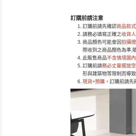
訂購前請注意
注意事項：
0
訂購前請先確認
商品款式
由於
品項繁多，
/5
請務必填寫正確之
收貨人
(0)筆
認商品是否有「
商品顏色可能會
因
拍攝燈
運送地
區
若商品價格或庫存有
際收到之商品顏色為準,
接單後二日內(不
此販售商品
不含情境圖內
訂購前請
（線上客
務必丈量擺放空
服 LIN
桃園
形與建築物等限制而導致
下單前先詢問是
現貨+預購
，訂購前請先
（洽詢方式請搜尋
運送範圍：限定北
新竹
配送範圍：
苗栗至基隆；其
台北
素，導致無法配
保護物流人員的