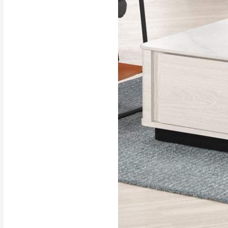
行支付。
新北
因大型傢俱有組
會再與您通知，
由於百貨公司配
基隆
發票寄送：
若您選擇三聯式或索取
送達，如遇國定假日將
苗栗
退換貨說明：
若收到不良品，
所有退回及換貨
品、附件、包裝
由於透過電腦螢
質感稍有不同，
是否合適)。