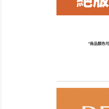
訂購前請確認商品
為主。
暫無配送地區
非因本公司問題而
：
彰化、南
（可於LINE線上詢問 →
狀態與完整包裝
@d
台北市、新北市地
本公司部份商品
加收說明
為因素導致商品
*商品顏色
者同意將會進行維
到貨7日內為鑑
退貨運費。
如欲放置營業場
其它注意事項
▪️
訂單成立
時請儘速於
本司貨車運送如因路況不
請密切注意。
本公司除了盡最大努力完
▪️
三
日內若未接獲您的匯
保護物流人員的工作安全
▪️
無回收家具服務，若需回
因大型傢俱有組裝、配送
讓您不用整天在家等貨，