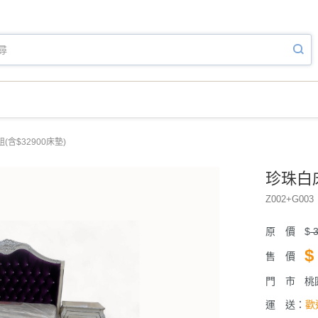
(含$32900床墊)
珍珠白床
Z002+G003
原 價
$
3
$
售 價
門 市
桃
運 送：
歡