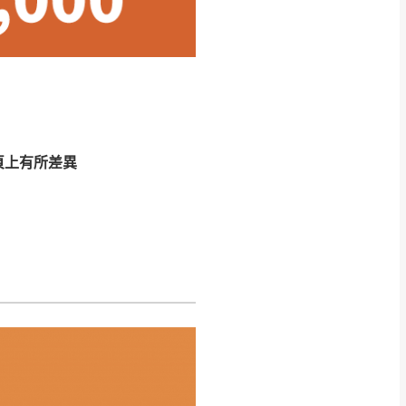
CM) 詳細尺寸以實品
in
)
，並須保持商品全新
、馬祖、澎湖地區
貨。
、居家環境不同。若屬人
先與消費者報價，消費
頁上有所差異
。
退貨之情形，我們需酌收
特定時日會給予折扣，
等因素，導致無法順利配送，
用將由買方自行支付。
17。
當天到貨前皆會再與您通知，