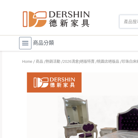
商品分類
Home
商品
熱銷活動
2026清倉|絕版特賣
桃園店絕版品
珍珠白床組