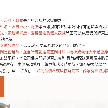
運 費 說 明
、尺寸、材質
是否符合您的居家需求。
網頁無法及時更新，如有需要購買商品，請於出發前來電或到「官方
姓名、收貨地址、電話
等資訊,如有錯誤,本公司保有配送與否之
全部
依評論高至低排列
依評論低至高排列
現貨」與 「金額」。
光、電腦解析度、螢幕設定及個人觀感
等因素,造成實品與網頁上
運送費用
異常，商家有權取消訂單。
部分網路商品恕無法更改原設計或
敬請見諒。
（請先
含例假日)，我們客服會與您電話聯絡或E-Mail通知確認訂單。
之擺設物品
， 以品名和文案介紹之商品項目為主。
間是否足夠，並自行確認居家空間格局、樓梯或電梯大小是否能
E →
@dershin
）
無法配送，本公司保有配送與否之權利,且首趟配送運費須由購
否現貨
，若未詢問下單後無現貨我們客服會再來電或E-Mail與您
確認庫存。由於品項繁多，網頁無法及時更新，如有需要親臨門市，
 L
ine ID →
@dershin
）
現貨」與 「金額」。
若商品價格或庫存有異常，商家有權取消
峨眉鄉、
至基隆，南至苗栗，偏遠地區恕無法提供運送 (詳見運送規章)
鄉、寶山
免 運 費
它地區暫不開放，如因特殊地型限制(山區、鄉、鎮、村)、樓梯
送，
本公司保有出貨的權利。
工作安全，賣家無提供吊掛服務，若需以吊車或其他的吊掛方式