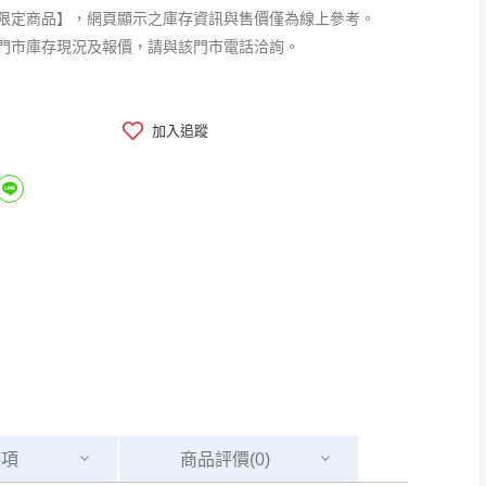
限定商品】，網頁顯示之庫存資訊與售價僅為線上參考。
門市庫存現況及報價，請與該門市電話洽詢。
加入追蹤
事項
商品
評價(0)