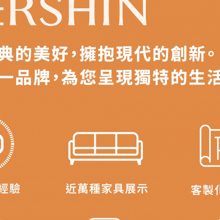
之災害警報等不可抗力情事，而危及運送人員輸送之安全，本司
開店前、閉店後時段，並送至百貨公司卸貨區為限，恕無法送至
關運送 》
家俱可聯絡當地請清潔隊回收,免付費清運專線：0800-085-71