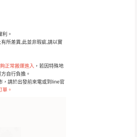
Line客服」來信確
權利。
只顯示附上圖片
只顯示附上評論
有所差異,此並非瑕疵,請以實
偏遠地區
客製，敬請見諒！
線上詢問 LINE →
@dershin
）
夠正常搬運進入
，若因特殊地
買方自行負擔。
復興鄉
聯絡
請於出發前來電或到line官
訂單。
五峰鄉、橫山、北埔鄉、尖石
。
鄉山區、新埔山區、芎林山區、
關西 玉山里
太小、無法搬運上樓等因
無
吊運，費用將由買方自