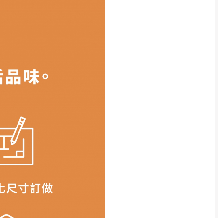
得視狀況延後或停止運送服
指定樓面。
《 如遇百貨周年慶
7