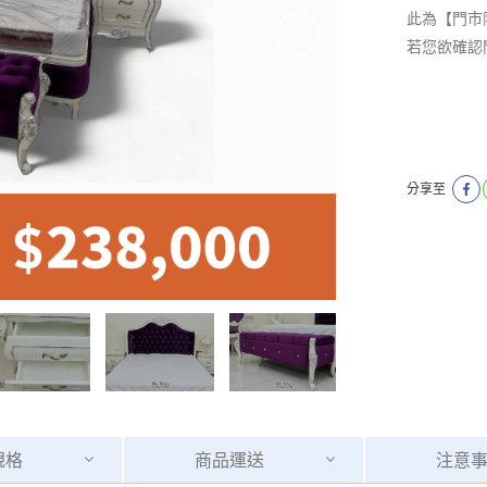
此為【門市
若您欲確認
分享至
規格
商品
運送
注意