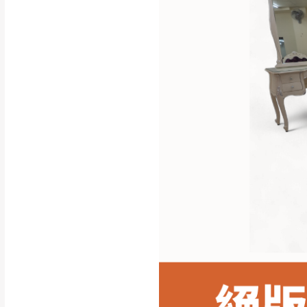
行支付。
新北
因大型傢俱有組
會再與您通知，
由於百貨公司配
基隆
發票寄送：
若您選擇三聯式或索取
送達，如遇國定假日將
苗栗
退換貨說明：
若收到不良品，
所有退回及換貨
品、附件、包裝
由於透過電腦螢
質感稍有不同，
是否合適)。