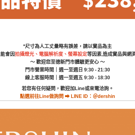
尺寸，大型物件因為人工丈量，難免會有些許誤差值(約正負0.5
需退換貨，請於收到貨7日內通知客服人員(Line@ ID：
@dersh
投、雲林、嘉義、台南、高雄、屏東、宜蘭、 花蓮、台東、金門
。鑑賞期間若發生非本司因素致使之汙損破壞，恕無法辦理退換
ershin
）
區固定每周(三)、(日)兩天收送貨，敬請見諒！
無維修服務，超過7日鑑賞期，商品使用年限，因客人使用習慣
*尺寸為人工丈量略有誤差，請以實品為主
損壞、零件短缺，則維修、搬運費用，需由消費者自行吸收(另事
可能會因
拍攝燈光、電腦解析度、螢幕設定
等因素,造成實品與網
修)。
～ 歡迎您至德新門市體驗更安心 ～
賞期(注意:鑑賞期非試用期)，若非商品品質瑕疵問題於鑑賞期內
門市營業時間｜週一至週日 9:30 - 21:30
。
線上客服時間｜週一至週五 9:30 - 18:30
所及公開場合之商品則無享有商品一年保固之服務。
若您有任何疑問，歡迎加Line或來電洽詢。
三日內完成付款，
交易恕不殺價，商品均已最低價格售出
，且在
點選
前往Line做詢問 ⮕ LINE ID：＠dershin
佳、天候惡劣、過於偏遠之山區內等，或收貨地點搬運過於困難
成配送外，視狀況保有出貨的權利。
款或轉帳通知，商品將不予保留(訂單自動取消)。
，賣家無提供吊掛服務，若需以吊車或其他的吊掛方式吊運，費
收家具可聯絡當地請清潔隊回收,免付費清運專線：0800-085-7
的問題，並非一般快速到貨商品，無法指定特定時間送達，司機
以免浪費你的寶貴時間。