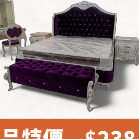
雙溪、
門、林口 
＊A108產品另收運費
裝、配送的問題，並非一般快速到貨商品，無法指定特定時間送
石碇、坪
讓你不用整天在家等貨，以節省您的寶貴時間。
送較為不易，故暫無法配送至百貨公司內部。
$ 9,000以上：免運費
$ 9,000以下：NT$500元
＊A108產品另收運費
兩聯式發票，發票將於商品完成出貨15個工作天另行寄出，另外約
$ 9,000以上：免運費
卓蘭鎮、
順延寄送。
$ 9,000以下：NT$500元
鄉
＊A108產品另收運費
請於到貨日起七日內通知本公司客服人員，我們將為您更換新品
配送天數：5~14天
之商品必須是全新狀態且完整包裝，床墊、床包、枕頭類產品需為
到貨時間：指定送貨日當天以電話聯絡確認
、廠商紙及所有附隨文件或資料之完整性)，若未依照上述方式處
幕選購商品，可能會因個人電腦螢幕的設定色差或解析度等因素，
｜周（一）配送部門固定公休無送貨｜
如因此而需退換貨，
需自付來回運費及人資成本
，請您訂購前詳
台北市、新北市地區固定每周(三)、(日)兩天收送貨