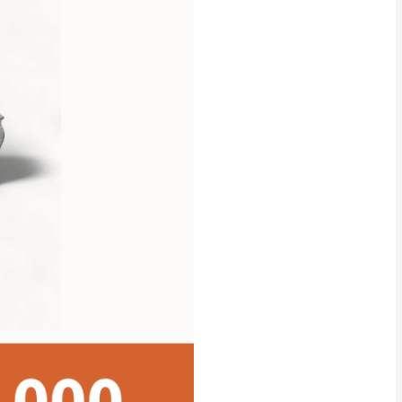
貢寮、烏來、平溪、九份、石
下福里、新店山區、三峽山區、
達，司機當天到貨前皆
林、福隆、淡水山區、北投湖山
路、深坑山區
基隆山區
加上2~7個工作天內
三灣、通霄山區、西湖、泰安
、大湖鄉、頭屋、獅潭鄉
，運費皆由本站負責，
未拆封狀態(請保持商
理，恕無法接受退貨。
 與實際商品的顏色、
加確認。(包含商品尺寸