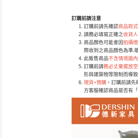
訂購前請注意
注意事項：
0
訂購前請先確認
商品款式
由於
品項繁多，
/5
請務必填寫正確之
收貨人
(0)筆
認商品是否有「
商品顏色可能會因
拍攝燈
運送地
區
若商品價格或庫存有
際收到之商品顏色為準,
接單後二日內(不
此販售商品
不含情境圖內
訂購前請
務必丈量擺放空
（線上客
服 LIN
桃園
形與建築物等限制而導致
下單前先詢問是
現貨+預購
，訂購前請先
（洽詢方式請搜尋
方客服確認商品是否有「
運送範圍：限定北
新竹
配送範圍：
苗栗至基隆；其
台北
素，導致無法配
保護物流人員的