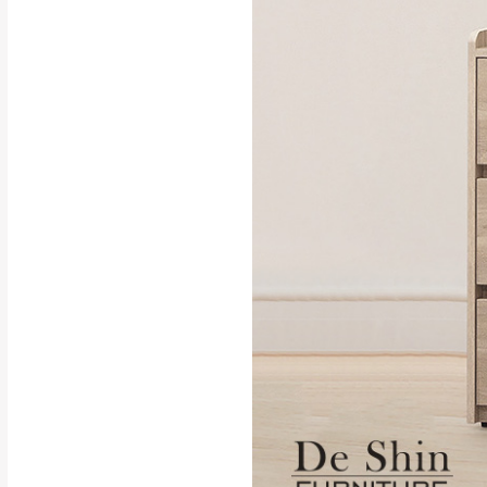
行支付。
新北
因大型傢俱有組
會再與您通知，
由於百貨公司配
基隆
發票寄送：
若您選擇三聯式或索取
送達，如遇國定假日將
苗栗
退換貨說明：
若收到不良品，
所有退回及換貨
品、附件、包裝
由於透過電腦螢
質感稍有不同，
是否合適)。