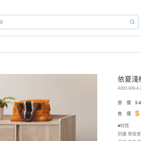
依夏淺橡
A003.609-4.
原 價
$
8
$
售 價
■材質
封邊 厚皮