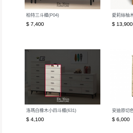
柏特三斗櫃(P04)
愛莉絲柚木
$ 7,400
$ 13,900
洛瑪白橡木小四斗櫃(631)
安迪原切
$ 4,100
$ 6,000