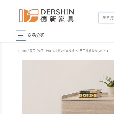
商品分類
Home
商品
櫃子 | 收納
斗櫃
依夏淺橡木4尺三斗置物櫃(W071)