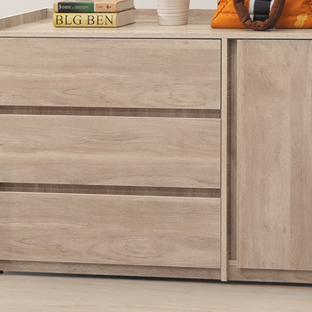
雙溪、
門、林口 
＊A108產品另收運費
裝、配送的問題，並非一般快速到貨商品，無法指定特定時間送
石碇、坪
讓你不用整天在家等貨，以節省您的寶貴時間。
送較為不易，故暫無法配送至百貨公司內部。
$ 9,000以上：免運費
$ 9,000以下：NT$500元
＊A108產品另收運費
兩聯式發票，發票將於商品完成出貨15個工作天另行寄出，另外約
$ 9,000以上：免運費
卓蘭鎮、
順延寄送。
$ 9,000以下：NT$500元
鄉
＊A108產品另收運費
請於到貨日起七日內通知本公司客服人員，我們將為您更換新品
配送天數：5~14天
之商品必須是全新狀態且完整包裝，床墊、床包、枕頭類產品需為
到貨時間：指定送貨日當天以電話聯絡確認
、廠商紙及所有附隨文件或資料之完整性)，若未依照上述方式處
幕選購商品，可能會因個人電腦螢幕的設定色差或解析度等因素，
｜周（一）配送部門固定公休無送貨｜
如因此而需退換貨，
需自付來回運費及人資成本
，請您訂購前詳
台北市、新北市地區固定每周(三)、(日)兩天收送貨