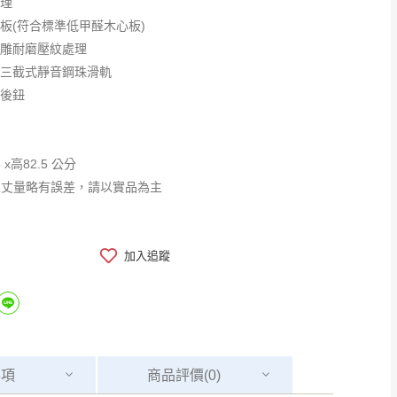
處理
心板(符合標準低甲醛木心板)
浮雕耐磨壓紋處理
型三截式靜音鋼珠滑軌
衝後鈕
 x高82.5 公分
工丈量略有誤差，請以實品為主
加入追蹤
事項
商品
評價(0)