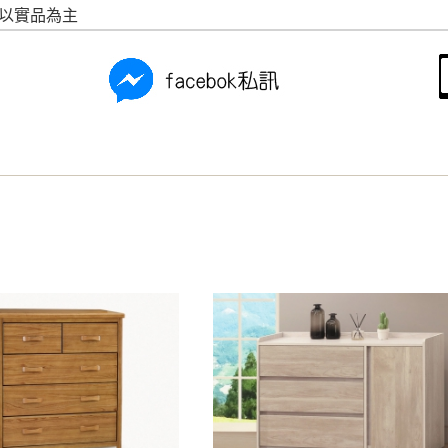
之災害警報等不可抗力情事，而危及運送人員輸送之安全，本司
請以實品為主
開店前、閉店後時段，並送至百貨公司卸貨區為限，恕無法送至
關運送 》
家俱可聯絡當地請清潔隊回收,免付費清運專線：0800-085-71