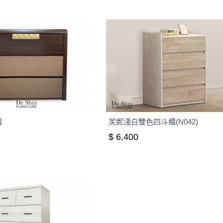
櫃
芙妮淺白雙色四斗櫃(N042)
$ 6,400