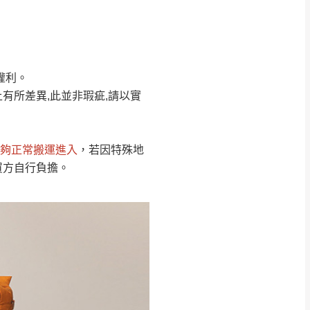
Line客服」來信確
權利。
只顯示附上圖片
只顯示附上評論
有所差異,此並非瑕疵,請以實
偏遠地區
客製，敬請見諒！
線上詢問 LINE →
@dershin
）
夠正常搬運進入
，若因特殊地
復興鄉
買方自行負擔。
聯絡
五峰鄉、橫山、北埔鄉、尖石
。
鄉山區、新埔山區、芎林山區、
關西 玉山里
太小、無法搬運上樓等因
無
吊運，費用將由買方自