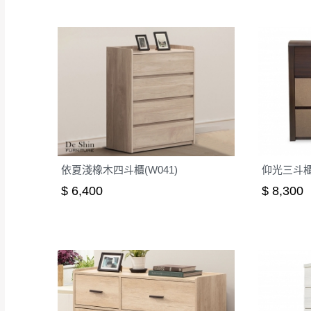
依夏淺橡木四斗櫃(W041)
仰光三斗
$ 6,400
$ 8,300