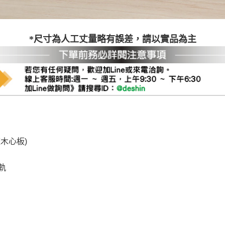
尺寸，大型物件因為人工丈量，難免會有些許誤差值(約正負0.5
需退換貨，請於收到貨7日內通知客服人員(Line@ ID：
@dersh
投、雲林、嘉義、台南、高雄、屏東、宜蘭、 花蓮、台東、金門
*尺寸為人工丈量略有誤差，請以實品為主
。鑑賞期間若發生非本司因素致使之汙損破壞，恕無法辦理退換
ershin
）
區固定每周(三)、(日)兩天收送貨，敬請見諒！
無維修服務，超過7日鑑賞期，商品使用年限，因客人使用習慣
損壞、零件短缺，則維修、搬運費用，需由消費者自行吸收(另事
修)。
賞期(注意:鑑賞期非試用期)，若非商品品質瑕疵問題於鑑賞期內
。
所及公開場合之商品則無享有商品一年保固之服務。
木心板)
三日內完成付款，
交易恕不殺價，商品均已最低價格售出
，且在
佳、天候惡劣、過於偏遠之山區內等，或收貨地點搬運過於困難
軌
成配送外，視狀況保有出貨的權利。
款或轉帳通知，商品將不予保留(訂單自動取消)。
，賣家無提供吊掛服務，若需以吊車或其他的吊掛方式吊運，費
收家具可聯絡當地請清潔隊回收,免付費清運專線：0800-085-7
的問題，並非一般快速到貨商品，無法指定特定時間送達，司機
以免浪費你的寶貴時間。