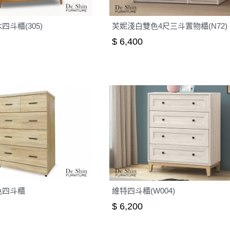
四斗櫃(305)
芙妮淺白雙色4尺三斗置物櫃(N72)
$ 6,400
色四斗櫃
維特四斗櫃(W004)
$ 6,200