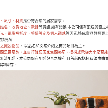
運 費 說 明
、尺寸、材質
是否符合您的居家需求。
網頁無法及時更新，如有需要購買商品，請於出發前來電或到「官方
姓名、收貨地址、電話
等資訊,如有錯誤,本公司保有配送與否之
全部
依評論高至低排列
依評論低至高排列
現貨」與 「金額」。
光、電腦解析度、螢幕設定及個人觀感
等因素,造成實品與網頁上
運送費用
異常，商家有權取消訂單。
部分網路商品恕無法更改原設計或
敬請見諒。
（請先
含例假日)，我們客服會與您電話聯絡或E-Mail通知確認訂單。
之擺設物品
， 以品名和文案介紹之商品項目為主。
間是否足夠
E →
@dershin
，並自行確認居家空間格局、
）
樓梯或電梯大小是否能
無法配送，本公司保有配送與否之權利,且首趟配送運費須由購
否現貨
，若未詢問下單後無現貨我們客服會再來電或E-Mail與您
確認庫存。
 L
ine ID →
@dershin
）
峨眉鄉、
至基隆，南至苗栗，偏遠地區恕無法提供運送 (詳見運送規章)
鄉、寶山
免 運 費
它地區暫不開放，如因特殊地型限制(山區、鄉、鎮、村)、樓梯
送，
本公司保有出貨的權利。
工作安全，賣家無提供吊掛服務，若需以吊車或其他的吊掛方式