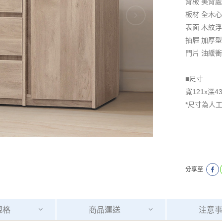
背板 美背
板材 全木
表面 木紋
抽屜 加厚
門片 油緩
■尺寸
寬121x深43
*尺寸為人
分享至
規格
商品
運送
注意