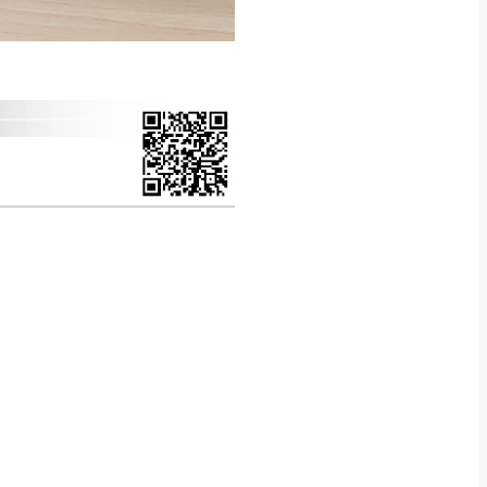
CM) 詳細尺寸以實品
in
)
，並須保持商品全新
、馬祖、澎湖地區
貨。
、居家環境不同。若屬人
先與消費者報價，消費
。
退貨之情形，我們需酌收
特定時日會給予折扣，
等因素，導致無法順利配送，
用將由買方自行支付。
17。
當天到貨前皆會再與您通知，