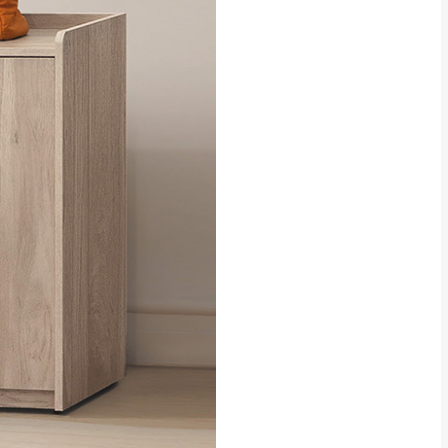
貢寮、烏來、平溪、九份、石
下福里、新店山區、三峽山區、
達，司機當天到貨前皆
林、福隆、淡水山區、北投湖山
路、深坑山區
基隆山區
加上2~7個工作天內
三灣、通霄山區、西湖、泰安
、大湖鄉、頭屋、獅潭鄉
，運費皆由本站負責，
未拆封狀態(請保持商
理，恕無法接受退貨。
 與實際商品的顏色、
加確認。(包含商品尺寸