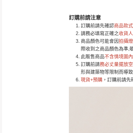
訂購前請注意
注意事項：
0
訂購前請先確認
商品款式
由於
品項繁多，
/5
請務必填寫正確之
收貨人
(0)筆
認商品是否有「
商品顏色可能會
因
拍攝燈
運送地
區
若商品價格或庫存有
際收到之商品顏色為準,
接單後二日內(不
此販售商品
不含情境圖內
訂購前請
（線上客
務必丈量擺放空
服 LIN
桃園
形與建築物等限制而導致
下單前先詢問是
現貨+預購
，訂購前請先
（洽詢方式請搜尋
運送範圍：限定北
新竹
配送範圍：
苗栗至基隆；其
台北
素，導致無法配
保護物流人員的