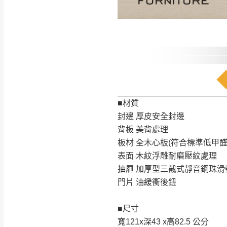
訂購前請確認商品
為主。
暫無配送地區
非因本公司問題而
：
彰化、南
（可於LINE線上詢問 →
狀態與完整包裝
@d
台北市、新北市地
本公司部份商品
加收說明
為因素導致商品
者同意將會進行維
■材質
到貨7日內為鑑
封邊 厚皮安全封邊
退貨運費。
背板 美背處理
如欲放置營業場
板材 全木心板(符合標準低甲醛
其它注意事項
表面 木紋浮雕耐磨壓紋處理
▪️
訂單成立
時請儘速於
本司貨車運送如因路況不
抽屜 加厚型三截式靜音鋼珠滑
請密切注意。
本公司除了盡最大努力完
門片 油緩衝後鈕
▪️
三
日內若未接獲您的匯
保護物流人員的工作安全
▪️
無回收家具服務，若需回
因大型傢俱有組裝、配送
■尺寸
讓您不用整天在家等貨，
寬121x深43 x高82.5 公分