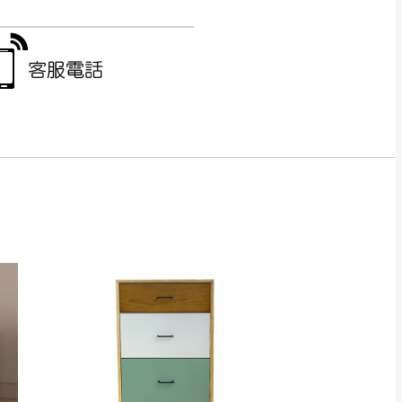
得視狀況延後或停止運送服
指定樓面。
《 如遇百貨周年慶
7