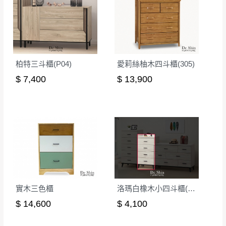
丈量，難免會有些許誤差值(約正負0.5CM)
。
詳細尺寸以實品為主。
。
非因本公司問題而需退換貨，請於收到貨7日
其它注意事項
內通知客服人員(Line@ ID：
@dershin
)
，並
柏特三斗櫃(P04)
愛莉絲柚木四斗櫃(305)
本司貨車運送如因路況不佳、天候惡劣、過於偏遠之
須保持商品全新狀態與完整包裝。鑑賞期間
山區內等，或收貨地點搬運過於困難等因素，導致無
$ 7,400
$ 13,900
若發生非本司因素致使之汙損破壞，恕無法
法順利配送，本公司除了盡最大努力完成配送外，視
辦理退換貨。
狀況保有出貨的權利。
台北市、新北市地區固定每周(三)、(日)兩天
保護物流人員的工作安全，賣家無提供吊掛服務，若
收送貨，敬請見諒！
需以吊車或其他的吊掛方式吊運，費用將由買方自行
本公司部份商品無維修服務，超過7日鑑賞
支付。
期，商品使用年限，因客人使用習慣、居家
因大型傢俱有組裝、配送的問題，並非一般快速到貨
環境不同。若屬人為因素導致商品損壞、零
商品，無法指定特定時間送達，司機當天到貨前皆會
件短缺，則維修、搬運費用，需由消費者自
再與您通知，讓您不用整天在家等貨，以免浪費你的
實木三色櫃
洛瑪白橡木小四斗櫃(631)
行吸收(另事先與消費者報價，消費者同意將
寶貴時間。
$ 14,600
$ 4,100
會進行維修)。
如遇自然災害、政府宣布之災害警報等不可抗力情
到貨7日內為鑑賞期(注意:鑑賞期非試用期)，
事，而危及運送人員輸送之安全，本司得視狀況延後