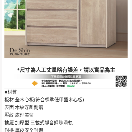
苗栗至基隆；其它地區暫不開放，如因特殊
石門、林口 下福
＊A108產品另收運費
地型限制(山區、鄉、鎮、村)、樓梯太小、無
里、新店山區、三
新北
法搬運上樓等因素，導致無法配送，
本公司
峽山區、石碇、坪
保有出貨的權利。
林、福隆、淡水山
保護物流人員的工作安全，賣家無提供吊掛
區、北投湖山路、
服務，若需以吊車或其他的吊掛方式吊運，
深坑山區
費用將由買方自行支付。
$ 9,000以上：免
因大型傢俱有組裝、配送的問題，並非一般
運費
快速到貨商品，無法指定特定時間送達，司
基隆
$ 9,000以下：
基隆山區
*尺寸為人工丈量略有誤差，請以實品為主
機當天到貨前皆會再與您通知，讓你不用整
NT$500元
天在家等貨，以節省您的寶貴時間。
＊A108產品另收運費
由於百貨公司配送較為不易，故暫無法配送
■材質
$ 9,000以上：免
至百貨公司內部。
卓蘭鎮、三灣、通
板材 全木心板(符合標準低甲醛木心板)
運費
霄山區、西湖、泰
苗栗
表面 木紋浮雕耐磨
$ 9,000以下：
安鄉、大湖鄉、頭
發票寄送：
壓紋 處理美背
NT$500元
屋、獅潭鄉
若您選擇三聯式或索取兩聯式發票，發票將於商品
抽屜 加厚型 三截式靜音鋼珠滑軌
＊A108產品另收運費
完成出貨15個工作天另行寄出，另外約加上2~7個
封邊 厚皮安全封邊