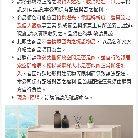
請務必填寫正確之
收貨人姓名、收貨地址、電話
等資
全部
依評論高至低排列
偏遠地區
Line客服」來信確認商品是否有「現貨」與
運送地
區
運送費用
訊,如有錯誤,本公司保有配送與否之權利。
「金額」。
（請先線上詢問 LINE
依評論低至高排列
只顯示附上圖片
商品顏色可能會
因
拍攝燈光、電腦解析度、螢幕設定
→
@dershin
）
若商品價格或庫存有異常，商家有權取消訂
及個人觀感
等因素,造成實品與網頁上有所差異,此並非
只顯示附上評論
瑕疵,請以實際收到之商品顏色為準,敬請見諒。
單。
部分網路商品恕無法更改原設計或客製，敬請
桃園
復興鄉
此販售商品
不含情境圖內之擺設物品
， 以品名和文案
見諒！
介紹之商品項目為主。
接單後二日內(不含例假日)，我們客服會與您
峨眉鄉、五峰鄉、
訂購前請
務必丈量擺放空間是否足夠
，並自行確認居
電話聯絡或E-Mail通知確認訂單。
橫山、北埔鄉、尖
家空間格局、
樓梯或電梯大小是否能夠正常搬運進
（線上客
服 LINE →
@dershin
）
石鄉、寶山鄉山
入
，若因特殊地形與建築物等限制而導致無法配送，
新竹
下單前先詢問是否現貨
，若未詢問下單後無
區、新埔山區、芎
本公司保有配送與否之權利,且首趟配送運費須由購買
現貨我們客服會再來電或E-Mail與您聯絡
林山區、關西 玉山
方自行負擔。
免 運
（洽詢方式請搜尋 L
ine ID →
@dershin
）
里
現貨+預購
，訂購前請先確認庫存。
費
運送範圍：限定北至基隆，南至苗栗，偏遠
地區恕無法提供運送 (詳見運送規章)。
台北
無
雙溪、貢寮、烏
配送範圍：
來、平溪、九份、