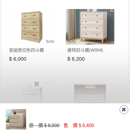
若非商品品質瑕疵問題於鑑賞期內退貨之情
或停止運送服務。
形，我們需酌收退貨運費。
百貨公司配送暫無法配合開店前、閉店後時段，並送
如欲放置營業場所及公開場合之商品則無享
至百貨公司卸貨區為限，恕無法送至指定樓面。
《 如
有商品一年保固之服務。
遇百貨周年慶期間，恕暫停百貨公司相關運送 》
無回收家具服務，若需回收家俱可聯絡當地請清潔隊
▪️
訂單成立
時請儘速於三日內完成付款，
交易恕不
回收,免付費清運專線：0800-085-717
殺價，商品均已最低價格售出
，且在特定時日會給
安迪原切色四斗櫃
維特四斗櫃(W004)
予折扣，請密切注意。
$ 6,000
$ 6,200
▪️
三
日內若未接獲您的匯款或轉帳通知，商品將不
予保留(訂單自動取消)。
▪️
無回收家具服務，若需回收家具可聯絡當地請清
潔隊回收,免付費清運專線：0800-085-717。
波爾卡2尺四斗櫃(543)
仰光三斗櫃
原 價 $ 8,000
售 價 $ 6,400