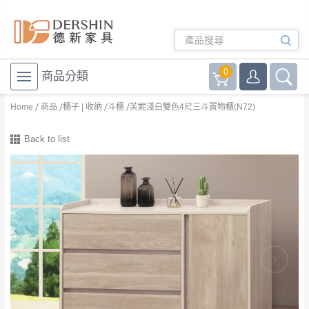
0
商品分類
Home
商品
櫃子 | 收納
斗櫃
芙妮淺白雙色4尺三斗置物櫃(N72)
Back to list