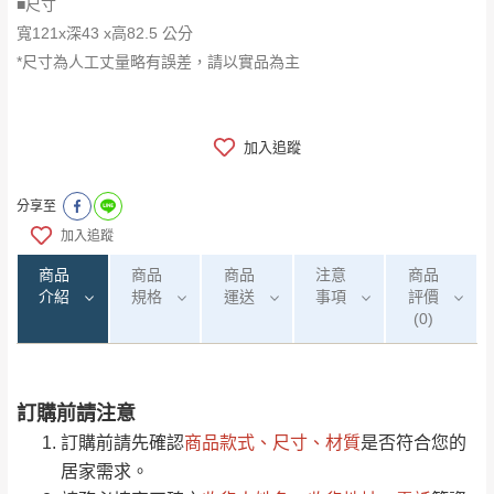
■尺寸
寬121x深43 x高82.5 公分
*尺寸為人工丈量略有誤差，請以實品為主
加入追蹤
分享至
加入追蹤
商品
商品
商品
注意
商品
介紹
規格
運送
事項
評價
(0)
訂購前請注意
0
注意事項：
/5
運 費 說 明
(0)筆
訂購前請先確認
商品款式、尺寸、材質
是否符合您的
由於
品項繁多，網頁無法及時更新，如有需
居家需求。
要購買商品，請於出發前來電或到「官方