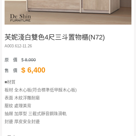
芙妮淺白雙色4尺三斗置物櫃(N72)
A003.612-11.26
原 價
$
8,000
$
6,400
售 價
■材質
板材 全木心板(符合標準低甲醛木心板)
表面 木紋浮雕耐磨
壓紋 處理美背
抽屜 加厚型 三截式靜音鋼珠滑軌
封邊 厚皮安全封邊