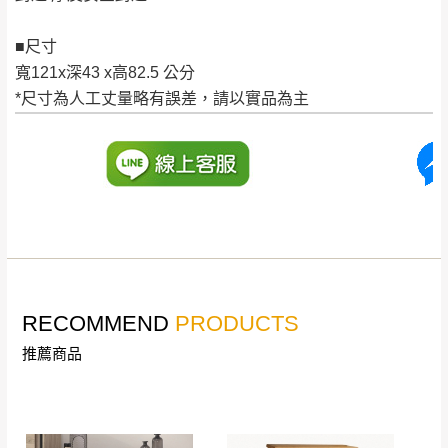
工作天內送達，如遇國定假日將順延寄送。
配送天數：5~14天
■尺寸
到貨時間：指定送貨日當天以電話聯絡確認
退換貨說明：
寬121x深43 x高82.5 公分
若收到不良品，請於到貨日起七日內通知本
*尺寸為人工丈量略有誤差，請以實品為主
｜周（一）配送部門固定公休無送貨｜
公司客服人員，我們將為您更換新品，運費
皆由本站負責，所有退回及換貨之商品必須
台北市、新北市地區固定每周(三)、(日)兩天收送貨
是全新狀態且完整包裝，床墊、床包、枕頭
類產品需為未拆封狀態(請保持商品、附件、
包裝、廠商紙及所有附隨文件或資料之完整
暫無配送地區
：
彰化、南投、雲林、嘉義、台南、高
性)，若未依照上述方式處理，恕無法接受退
雄、屏東、宜蘭、 花蓮、台東、金門、馬祖、澎湖地區
貨。
（可於LINE線上詢問 →
@dershin
）
由於透過電腦螢幕選購商品，可能會因個人
RECOMMEND
PRODUCTS
電腦螢幕的設定色差或解析度等因素， 與實
推薦商品
際商品的顏色、質感稍有不同，如因此而需
加收說明
退換貨，
需自付來回運費及人資成本
，請您
訂購前詳加確認。(包含商品尺寸是否合適)。
訂購前請確認商品尺寸，大型物件因為人工