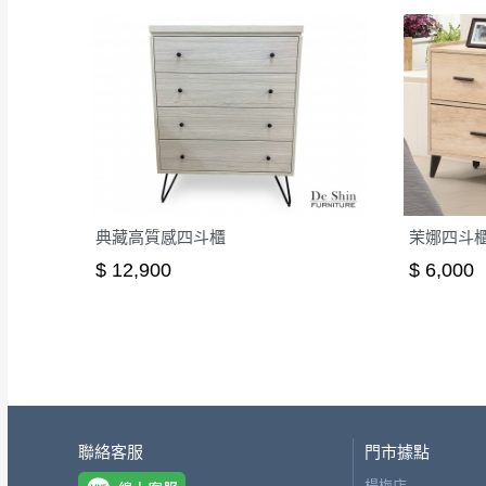
典藏高質感四斗櫃
茉娜四斗櫃(
$ 12,900
$ 6,000
聯絡客服
門市據點
楊梅店