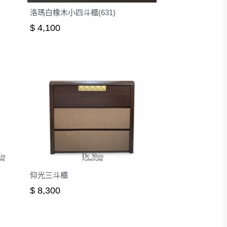
洛瑪白橡木小四斗櫃(631)
$ 4,100
仰光三斗櫃
$ 8,300