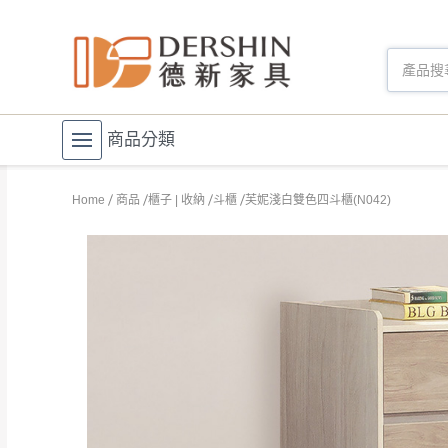
商品分類
Home
商品
櫃子 | 收納
斗櫃
芙妮淺白雙色四斗櫃(N042)