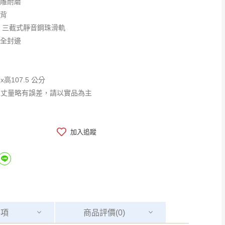
浮雕耐磨
美背
型 三截式靜音鋼珠滑軌
安全封邊
 x高107.5 公分
工丈量略有誤差，請以實品為主
加入追蹤
事項
商品
評價(0)