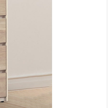
貢寮、烏來、平溪、九份、石
下福里、新店山區、三峽山區、
達，司機當天到貨前皆
林、福隆、淡水山區、北投湖山
路、深坑山區
基隆山區
加上2~7個工作天內
三灣、通霄山區、西湖、泰安
、大湖鄉、頭屋、獅潭鄉
，運費皆由本站負責，
未拆封狀態(請保持商
理，恕無法接受退貨。
 與實際商品的顏色、
加確認。(包含商品尺寸