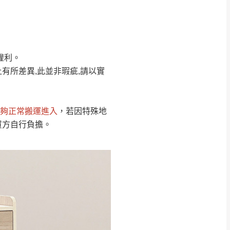
Line客服」來信確
權利。
只顯示附上圖片
只顯示附上評論
有所差異,此並非瑕疵,請以實
偏遠地區
客製，敬請見諒！
線上詢問 LINE →
@dershin
）
夠正常搬運進入
，若因特殊地
復興鄉
買方自行負擔。
聯絡
五峰鄉、橫山、北埔鄉、尖石
。
鄉山區、新埔山區、芎林山區、
關西 玉山里
太小、無法搬運上樓等因
無
吊運，費用將由買方自