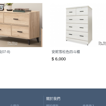
07-8)
安妮雪松色四斗櫃
$ 6,000
關於我們
八德店
關於德新
會員登入