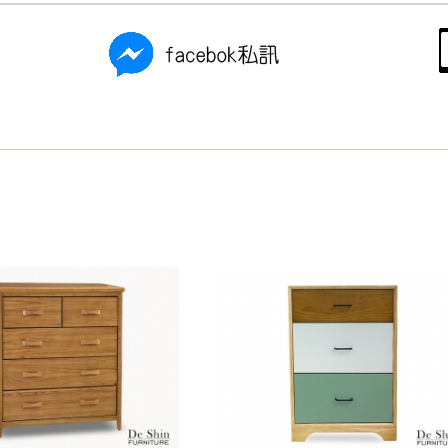
之災害警報等不可抗力情事，而危及運送人員輸送之安全，本司
開店前、閉店後時段，並送至百貨公司卸貨區為限，恕無法送至
關運送 》
家俱可聯絡當地請清潔隊回收,免付費清運專線：0800-085-71