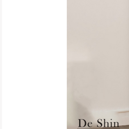
行支付。
新北
因大型傢俱有組
會再與您通知，
由於百貨公司配
基隆
發票寄送：
若您選擇三聯式或索取
送達，如遇國定假日將
苗栗
退換貨說明：
若收到不良品，
所有退回及換貨
品、附件、包裝
由於透過電腦螢
質感稍有不同，
是否合適)。