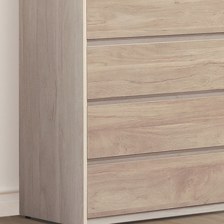
雙溪、
門、林口 
＊A108產品另收運費
裝、配送的問題，並非一般快速到貨商品，無法指定特定時間送
石碇、坪
讓你不用整天在家等貨，以節省您的寶貴時間。
送較為不易，故暫無法配送至百貨公司內部。
$ 9,000以上：免運費
$ 9,000以下：NT$500元
＊A108產品另收運費
兩聯式發票，發票將於商品完成出貨15個工作天另行寄出，另外約
$ 9,000以上：免運費
卓蘭鎮、
順延寄送。
$ 9,000以下：NT$500元
鄉
＊A108產品另收運費
請於到貨日起七日內通知本公司客服人員，我們將為您更換新品
配送天數：5~14天
之商品必須是全新狀態且完整包裝，床墊、床包、枕頭類產品需為
到貨時間：指定送貨日當天以電話聯絡確認
、廠商紙及所有附隨文件或資料之完整性)，若未依照上述方式處
幕選購商品，可能會因個人電腦螢幕的設定色差或解析度等因素，
｜周（一）配送部門固定公休無送貨｜
如因此而需退換貨，
需自付來回運費及人資成本
，請您訂購前詳
台北市、新北市地區固定每周(三)、(日)兩天收送貨