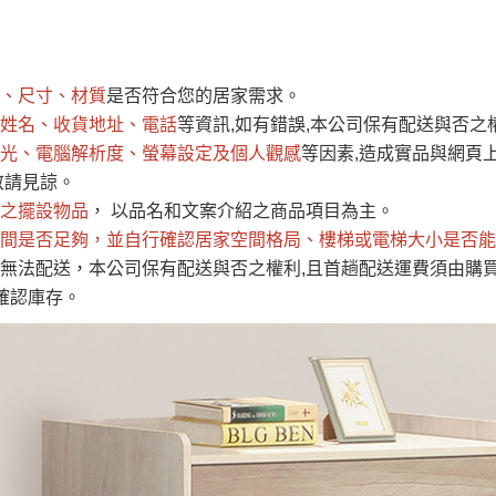
運 費 說 明
、尺寸、材質
是否符合您的居家需求。
網頁無法及時更新，如有需要購買商品，請於出發前來電或到「官方
姓名、收貨地址、電話
等資訊,如有錯誤,本公司保有配送與否之
全部
依評論高至低排列
依評論低至高排列
現貨」與 「金額」。
光、電腦解析度、螢幕設定及個人觀感
等因素,造成實品與網頁上
運送費用
異常，商家有權取消訂單。
部分網路商品恕無法更改原設計或
敬請見諒。
（請先
含例假日)，我們客服會與您電話聯絡或E-Mail通知確認訂單。
之擺設物品
， 以品名和文案介紹之商品項目為主。
間是否足夠
E →
@dershin
，並自行確認居家空間格局、
）
樓梯或電梯大小是否能
無法配送，本公司保有配送與否之權利,且首趟配送運費須由購
否現貨
，若未詢問下單後無現貨我們客服會再來電或E-Mail與您
確認庫存。
 L
ine ID →
@dershin
）
峨眉鄉、
至基隆，南至苗栗，偏遠地區恕無法提供運送 (詳見運送規章)
鄉、寶山
免 運 費
它地區暫不開放，如因特殊地型限制(山區、鄉、鎮、村)、樓梯
送，
本公司保有出貨的權利。
工作安全，賣家無提供吊掛服務，若需以吊車或其他的吊掛方式