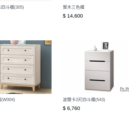
四斗櫃(305)
實木三色櫃
$ 14,600
W004)
波爾卡2尺四斗櫃(543)
$ 6,760