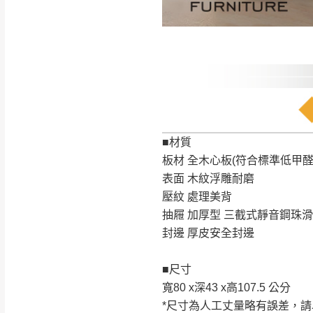
訂購前請確認商品
為主。
暫無配送地區
非因本公司問題而
：
彰化、南
（可於LINE線上詢問 →
狀態與完整包裝
@d
台北市、新北市地
本公司部份商品
加收說明
為因素導致商品
者同意將會進行維
■材質
到貨7日內為鑑
板材 全木心板(符合標準低甲醛
退貨運費。
表面 木紋浮雕耐磨
如欲放置營業場
壓紋 處理美背
其它注意事項
抽屜 加厚型 三截式靜音鋼珠
▪️
訂單成立
時請儘速於
本司貨車運送如因路況不
封邊 厚皮安全封邊
請密切注意。
本公司除了盡最大努力完
▪️
三
日內若未接獲您的匯
保護物流人員的工作安全
■尺寸
▪️
無回收家具服務，若需回
因大型傢俱有組裝、配送
寬80 x深43 x高107.5 公分
讓您不用整天在家等貨，
*尺寸為人工丈量略有誤差，