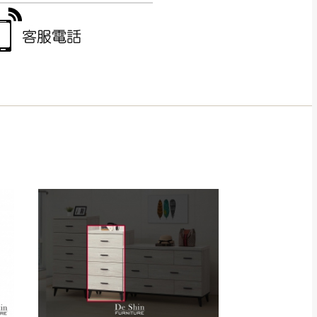
得視狀況延後或停止運送服
指定樓面。
《 如遇百貨周年慶
7