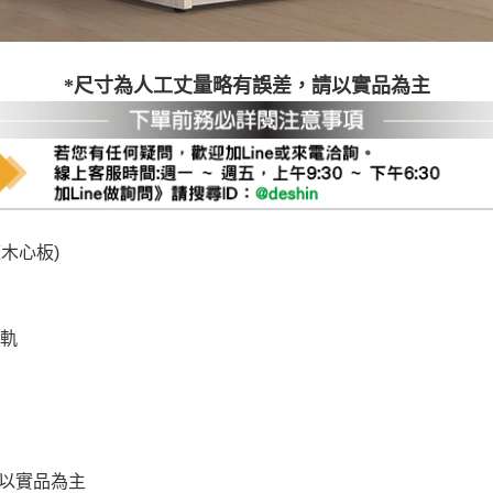
尺寸，大型物件因為人工丈量，難免會有些許誤差值(約正負0.5
需退換貨，請於收到貨7日內通知客服人員(Line@ ID：
@dersh
投、雲林、嘉義、台南、高雄、屏東、宜蘭、 花蓮、台東、金門
*尺寸為人工丈量略有誤差，請以實品為主
。鑑賞期間若發生非本司因素致使之汙損破壞，恕無法辦理退換
ershin
）
區固定每周(三)、(日)兩天收送貨，敬請見諒！
無維修服務，超過7日鑑賞期，商品使用年限，因客人使用習慣
損壞、零件短缺，則維修、搬運費用，需由消費者自行吸收(另事
修)。
賞期(注意:鑑賞期非試用期)，若非商品品質瑕疵問題於鑑賞期內
木心板)
。
所及公開場合之商品則無享有商品一年保固之服務。
滑軌
三日內完成付款，
交易恕不殺價，商品均已最低價格售出
，且在
佳、天候惡劣、過於偏遠之山區內等，或收貨地點搬運過於困難
成配送外，視狀況保有出貨的權利。
款或轉帳通知，商品將不予保留(訂單自動取消)。
，賣家無提供吊掛服務，若需以吊車或其他的吊掛方式吊運，費
收家具可聯絡當地請清潔隊回收,免付費清運專線：0800-085-7
的問題，並非一般快速到貨商品，無法指定特定時間送達，司機
以免浪費你的寶貴時間。
請以實品為主