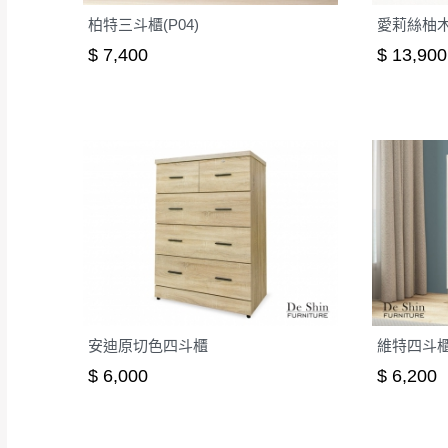
柏特三斗櫃(P04)
愛莉絲柚木
$ 7,400
$ 13,900
安迪原切色四斗櫃
維特四斗櫃(
$ 6,000
$ 6,200