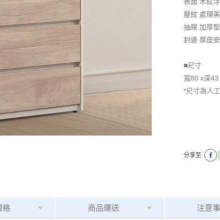
表面 木紋
壓紋 處理
抽屜 加厚
封邊 厚皮
■尺寸
寬80 x深43
*尺寸為人
分享至
規格
商品
運送
注意