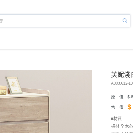
芙妮淺白
A003.612-10
原 價
$
8
$
售 價
■材質
板材 全木