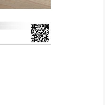
CM) 詳細尺寸以實品
in
)
，並須保持商品全新
、馬祖、澎湖地區
貨。
、居家環境不同。若屬人
先與消費者報價，消費
。
退貨之情形，我們需酌收
特定時日會給予折扣，
等因素，導致無法順利配送，
用將由買方自行支付。
17。
當天到貨前皆會再與您通知，