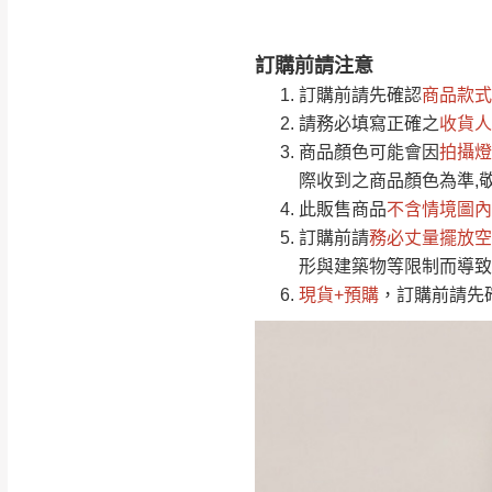
訂購前請注意
注意事項：
0
訂購前請先確認
商品款式
由於
品項繁多，
/5
請務必填寫正確之
收貨人
(0)筆
認商品是否有「
商品顏色可能會
因
拍攝燈
運送地
區
若商品價格或庫存有
際收到之商品顏色為準,
接單後二日內(不
此販售商品
不含情境圖內
訂購前請
（線上客
務必丈量擺放空
服 LIN
桃園
形與建築物等限制而導致
下單前先詢問是
現貨+預購
，訂購前請先
（洽詢方式請搜尋
運送範圍：限定北
新竹
配送範圍：
苗栗至基隆；其
台北
素，導致無法配
保護物流人員的