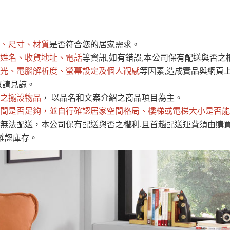
運 費 說 明
、尺寸、材質
是否符合您的居家需求。
網頁無法及時更新，如有需要購買商品，請於出發前來電或到「官方
姓名、收貨地址、電話
等資訊,如有錯誤,本公司保有配送與否之
全部
依評論高至低排列
依評論低至高排列
現貨」與 「金額」。
光、電腦解析度、螢幕設定及個人觀感
等因素,造成實品與網頁上
運送費用
異常，商家有權取消訂單。
部分網路商品恕無法更改原設計或
敬請見諒。
（請先
含例假日)，我們客服會與您電話聯絡或E-Mail通知確認訂單。
之擺設物品
， 以品名和文案介紹之商品項目為主。
間是否足夠
E →
@dershin
，並自行確認居家空間格局、
）
樓梯或電梯大小是否能
無法配送，本公司保有配送與否之權利,且首趟配送運費須由購
否現貨
，若未詢問下單後無現貨我們客服會再來電或E-Mail與您
確認庫存。
 L
ine ID →
@dershin
）
峨眉鄉、
至基隆，南至苗栗，偏遠地區恕無法提供運送 (詳見運送規章)
鄉、寶山
免 運 費
它地區暫不開放，如因特殊地型限制(山區、鄉、鎮、村)、樓梯
送，
本公司保有出貨的權利。
工作安全，賣家無提供吊掛服務，若需以吊車或其他的吊掛方式