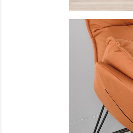
訂購前請確認商品
為主。
暫無配送地區
非因本公司問題而
：
彰化、南
（可於LINE線上詢問 →
狀態與完整包裝
@d
台北市、新北市地
本公司部份商品
加收說明
為因素導致商品
者同意將會進行維
到貨7日內為鑑
退貨運費。
如欲放置營業場
其它注意事項
▪️
訂單成立
時請儘速於
本司貨車運送如因路況不
請密切注意。
本公司除了盡最大努力完
▪️
三
日內若未接獲您的匯
保護物流人員的工作安全
▪️
無回收家具服務，若需回
因大型傢俱有組裝、配送
讓您不用整天在家等貨，