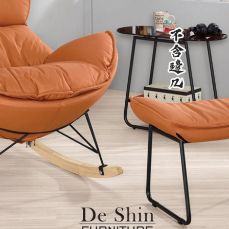
雙溪、
門、林口 
＊A108產品另收運費
裝、配送的問題，並非一般快速到貨商品，無法指定特定時間送
石碇、坪
讓你不用整天在家等貨，以節省您的寶貴時間。
送較為不易，故暫無法配送至百貨公司內部。
$ 9,000以上：免運費
$ 9,000以下：NT$500元
＊A108產品另收運費
兩聯式發票，發票將於商品完成出貨15個工作天另行寄出，另外約
$ 9,000以上：免運費
卓蘭鎮、
順延寄送。
$ 9,000以下：NT$500元
鄉
＊A108產品另收運費
請於到貨日起七日內通知本公司客服人員，我們將為您更換新品
配送天數：5~14天
之商品必須是全新狀態且完整包裝，床墊、床包、枕頭類產品需為
到貨時間：指定送貨日當天以電話聯絡確認
、廠商紙及所有附隨文件或資料之完整性)，若未依照上述方式處
幕選購商品，可能會因個人電腦螢幕的設定色差或解析度等因素，
｜周（一）配送部門固定公休無送貨｜
如因此而需退換貨，
需自付來回運費及人資成本
，請您訂購前詳
台北市、新北市地區固定每周(三)、(日)兩天收送貨