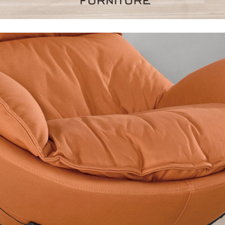
尺寸，大型物件因為人工丈量，難免會有些許誤差值(約正負0.5
需退換貨，請於收到貨7日內通知客服人員(Line@ ID：
@dersh
投、雲林、嘉義、台南、高雄、屏東、宜蘭、 花蓮、台東、金門
。鑑賞期間若發生非本司因素致使之汙損破壞，恕無法辦理退換
ershin
）
區固定每周(三)、(日)兩天收送貨，敬請見諒！
無維修服務，超過7日鑑賞期，商品使用年限，因客人使用習慣
損壞、零件短缺，則維修、搬運費用，需由消費者自行吸收(另事
修)。
賞期(注意:鑑賞期非試用期)，若非商品品質瑕疵問題於鑑賞期內
。
所及公開場合之商品則無享有商品一年保固之服務。
三日內完成付款，
交易恕不殺價，商品均已最低價格售出
，且在
佳、天候惡劣、過於偏遠之山區內等，或收貨地點搬運過於困難
成配送外，視狀況保有出貨的權利。
款或轉帳通知，商品將不予保留(訂單自動取消)。
，賣家無提供吊掛服務，若需以吊車或其他的吊掛方式吊運，費
收家具可聯絡當地請清潔隊回收,免付費清運專線：0800-085-7
的問題，並非一般快速到貨商品，無法指定特定時間送達，司機
以免浪費你的寶貴時間。