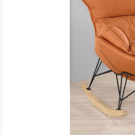
行支付。
新北
因大型傢俱有組
會再與您通知，
由於百貨公司配
基隆
發票寄送：
若您選擇三聯式或索取
送達，如遇國定假日將
苗栗
退換貨說明：
若收到不良品，
所有退回及換貨
品、附件、包裝
由於透過電腦螢
質感稍有不同，
是否合適)。