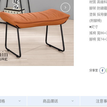
材質 高級
腳架 防鏽
塗裝 採用
(附腳椅)
■尺寸
搖椅 寬86×
腳椅 寬74×
分享至
規格
商品
運送
注意