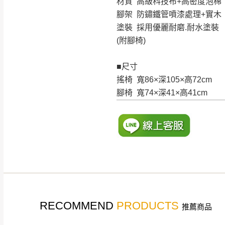
材質 高級科技布+高密度泡棉
腳架 防鏽鐵管噴漆處理+實木
塗裝 採用優麗耐磨.耐水塗裝
(附腳椅)
■尺寸
搖椅 寬86×深105×高72cm
腳椅 寬74×深41×高41cm
RECOMMEND
PRODUCTS
推薦商品