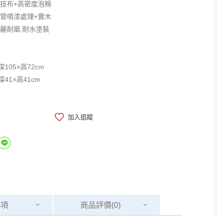
科技布+高密度泡棉
鐵管噴漆處理+實木
優麗耐磨.耐水塗裝
深105×高72cm
深41×高41cm
加入追蹤
事項
商品
評價(0)