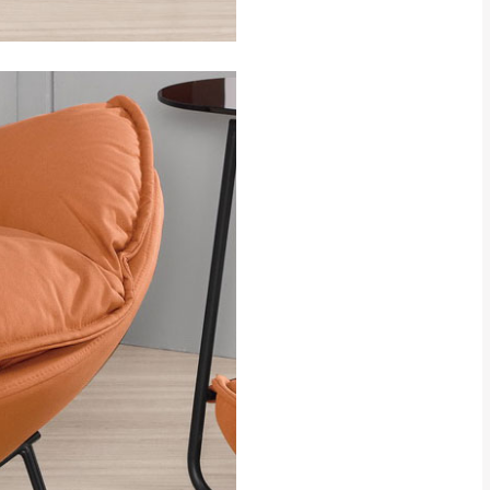
CM) 詳細尺寸以實品
in
)
，並須保持商品全新
、馬祖、澎湖地區
貨。
、居家環境不同。若屬人
先與消費者報價，消費
。
退貨之情形，我們需酌收
特定時日會給予折扣，
等因素，導致無法順利配送，
用將由買方自行支付。
17。
當天到貨前皆會再與您通知，