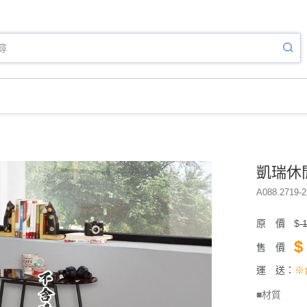
凱瑞休閒
A088.2719-2
原 價
$
1
$
售 價
運 送：
※
■材質