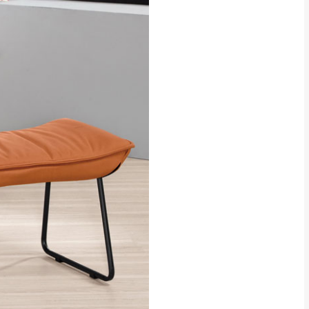
貢寮、烏來、平溪、九份、石
下福里、新店山區、三峽山區、
達，司機當天到貨前皆
林、福隆、淡水山區、北投湖山
路、深坑山區
基隆山區
加上2~7個工作天內
三灣、通霄山區、西湖、泰安
、大湖鄉、頭屋、獅潭鄉
，運費皆由本站負責，
未拆封狀態(請保持商
理，恕無法接受退貨。
 與實際商品的顏色、
加確認。(包含商品尺寸