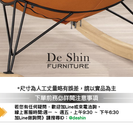
之災害警報等不可抗力情事，而危及運送人員輸送之安全，本司
開店前、閉店後時段，並送至百貨公司卸貨區為限，恕無法送至
關運送 》
家俱可聯絡當地請清潔隊回收,免付費清運專線：0800-085-71
*尺寸為人工丈量略有誤差，請以實品為主