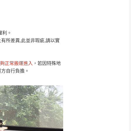
Line客服」來信確
權利。
只顯示附上圖片
只顯示附上評論
有所差異,此並非瑕疵,請以實
偏遠地區
客製，敬請見諒！
線上詢問 LINE →
@dershin
）
夠正常搬運進入
，若因特殊地
復興鄉
買方自行負擔。
聯絡
五峰鄉、橫山、北埔鄉、尖石
。
鄉山區、新埔山區、芎林山區、
關西 玉山里
太小、無法搬運上樓等因
無
吊運，費用將由買方自