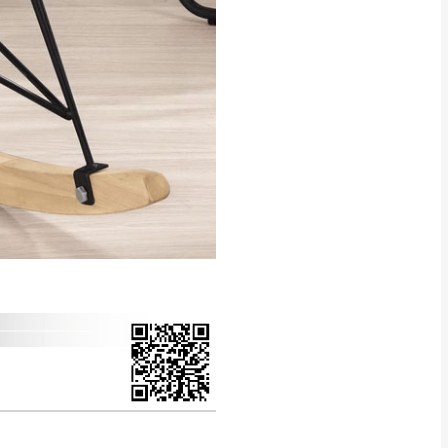
得視狀況延後或停止運送服
指定樓面。
《 如遇百貨周年慶
7