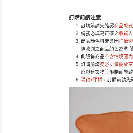
訂購前請注意
注意事項：
0
訂購前請先確認
商品款式
由於
品項繁多，
/5
請務必填寫正確之
收貨人
(0)筆
認商品是否有「
商品顏色可能會
因
拍攝燈
運送地
區
若商品價格或庫存有
際收到之商品顏色為準,
接單後二日內(不
此販售商品
不含情境圖內
訂購前請
（線上客
務必丈量擺放空
服 LIN
桃園
形與建築物等限制而導致
下單前先詢問是
現貨+預購
，訂購前請先
（洽詢方式請搜尋
運送範圍：限定北
新竹
配送範圍：
苗栗至基隆；其
台北
素，導致無法配
保護物流人員的