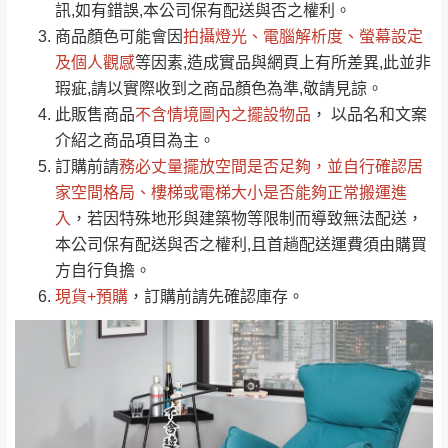
運送地
區
運送費用
訊,如有錯誤,本公司保有配送與否之權利。
「金額」。
（請先線上詢問 LINE
依評論低至高排列
只顯示附上圖片
商品顏色可能會
因
拍攝燈光、電腦解析度、螢幕設定
→
@dershin
）
若商品價格或庫存有異常，商家有權取消訂
及個人觀感
等因素,造成實品與網頁上有所差異,此並非
只顯示附上評論
瑕疵,請以實際收到之商品顏色為準,敬請見諒。
單。
部分網路商品恕無法更改原設計或客製，敬請
桃園
復興鄉
此販售商品
不含情境圖內之擺設物品
， 以品名和文案
見諒！
介紹之商品項目為主。
接單後二日內(不含例假日)，我們客服會與您
峨眉鄉、五峰鄉、
訂購前請
務必丈量擺放空間是否足夠
，並自行確認居
電話聯絡或E-Mail通知確認訂單。
橫山、北埔鄉、尖
家空間格局、
樓梯或電梯大小是否能夠正常搬運進
（線上客
服 LINE →
@dershin
）
石鄉、寶山鄉山
入
，若因特殊地形與建築物等限制而導致無法配送，
新竹
下單前先詢問是否現貨
，若未詢問下單後無
區、新埔山區、芎
本公司保有配送與否之權利,且首趟配送運費須由購買
現貨我們客服會再來電或E-Mail與您聯絡
林山區、關西 玉山
方自行負擔。
免 運
（洽詢方式請搜尋 L
ine ID →
@dershin
）
里
現貨+預購
，訂購前請先確認庫存。
費
運送範圍：限定北至基隆，南至苗栗，偏遠
地區恕無法提供運送 (詳見運送規章)。
台北
無
雙溪、貢寮、烏
配送範圍：
來、平溪、九份、
苗栗至基隆；其它地區暫不開放，如因特殊