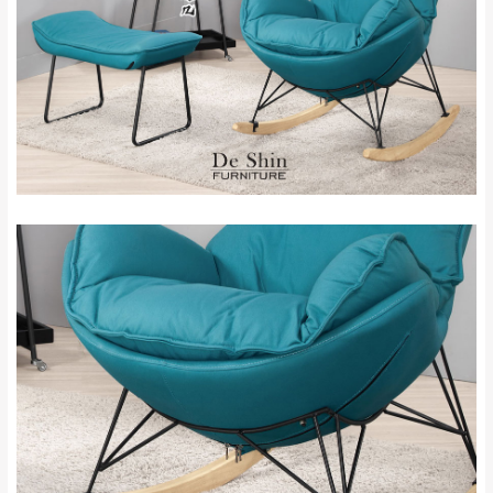
石門、林口 下福
＊A108產品另收運費
地型限制(山區、鄉、鎮、村)、樓梯太小、無
里、新店山區、三
新北
法搬運上樓等因素，導致無法配送，
本公司
峽山區、石碇、坪
保有出貨的權利。
林、福隆、淡水山
保護物流人員的工作安全，賣家無提供吊掛
區、北投湖山路、
服務，若需以吊車或其他的吊掛方式吊運，
深坑山區
費用將由買方自行支付。
$ 9,000以上：免
因大型傢俱有組裝、配送的問題，並非一般
運費
快速到貨商品，無法指定特定時間送達，司
基隆
$ 9,000以下：
基隆山區
機當天到貨前皆會再與您通知，讓你不用整
NT$500元
天在家等貨，以節省您的寶貴時間。
＊A108產品另收運費
由於百貨公司配送較為不易，故暫無法配送
$ 9,000以上：免
至百貨公司內部。
卓蘭鎮、三灣、通
運費
霄山區、西湖、泰
苗栗
$ 9,000以下：
安鄉、大湖鄉、頭
發票寄送：
NT$500元
屋、獅潭鄉
若您選擇三聯式或索取兩聯式發票，發票將於商品
＊A108產品另收運費
完成出貨15個工作天另行寄出，另外約加上2~7個
工作天內送達，如遇國定假日將順延寄送。