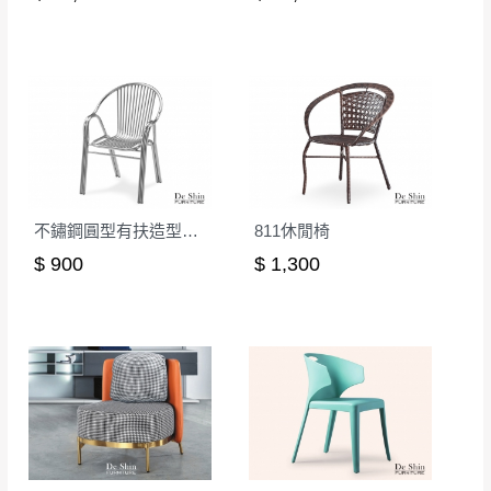
形，我們需酌收退貨運費。
百貨公司配送暫無法配合開店前、閉店後時段，並送
如欲放置營業場所及公開場合之商品則無享
至百貨公司卸貨區為限，恕無法送至指定樓面。
《 如
有商品一年保固之服務。
遇百貨周年慶期間，恕暫停百貨公司相關運送 》
無回收家具服務，若需回收家俱可聯絡當地請清潔隊
▪️
訂單成立
時請儘速於三日內完成付款，
交易恕不
回收,免付費清運專線：0800-085-717
殺價，商品均已最低價格售出
，且在特定時日會給
予折扣，請密切注意。
▪️
三
日內若未接獲您的匯款或轉帳通知，商品將不
不鏽鋼圓型有扶造型椅(03)
811休閒椅
予保留(訂單自動取消)。
$ 900
$ 1,300
▪️
無回收家具服務，若需回收家具可聯絡當地請清
潔隊回收,免付費清運專線：0800-085-717。