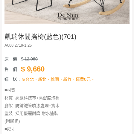
凱瑞休閒搖椅(藍色)(701)
A088.2719-1.26
原 價
$
12,080
$
9,660
售 價
運 送：
※台北、新北、桃園、新竹，運費0元。
■材質
材質 高級科技布+高密度泡棉
腳架 防鏽鐵管噴漆處理+實木
塗裝 採用優麗耐磨.耐水塗裝
(附腳椅)
■尺寸