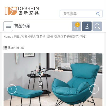
0
商品分類
Home
商品
沙發
類型
休閒椅 | 腳椅
凱瑞休閒搖椅(藍色)(701)
Back to list