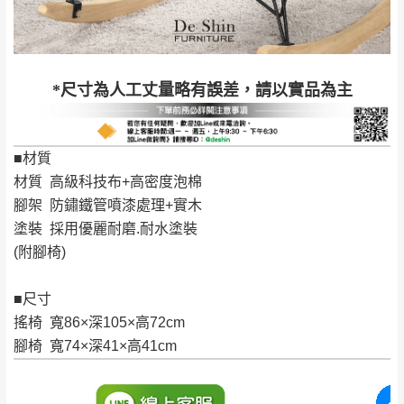
配送天數：5~14天
到貨時間：指定送貨日當天以電話聯絡確認
退換貨說明：
若收到不良品，請於到貨日起七日內通知本
｜周（一）配送部門固定公休無送貨｜
*尺寸為人工丈量略有誤差，請以實品為主
公司客服人員，我們將為您更換新品，運費
皆由本站負責，所有退回及換貨之商品必須
台北市、新北市地區固定每周(三)、(日)兩天收送貨
是全新狀態且完整包裝，床墊、床包、枕頭
■材質
類產品需為未拆封狀態(請保持商品、附件、
材質 高級科技布+高密度泡棉
包裝、廠商紙及所有附隨文件或資料之完整
暫無配送地區
：
彰化、南投、雲林、嘉義、台南、高
腳架 防鏽鐵管噴漆處理+實木
性)，若未依照上述方式處理，恕無法接受退
雄、屏東、宜蘭、 花蓮、台東、金門、馬祖、澎湖地區
塗裝 採用優麗耐磨.耐水塗裝
貨。
（可於LINE線上詢問 →
@dershin
）
(附腳椅)
由於透過電腦螢幕選購商品，可能會因個人
電腦螢幕的設定色差或解析度等因素， 與實
■尺寸
際商品的顏色、質感稍有不同，如因此而需
加收說明
搖椅 寬86×深105×高72cm
退換貨，
需自付來回運費及人資成本
，請您
腳椅 寬74×深41×高41cm
訂購前詳加確認。(包含商品尺寸是否合適)。
訂購前請確認商品尺寸，大型物件因為人工
丈量，難免會有些許誤差值(約正負0.5CM)