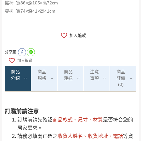
搖椅 寬86×深105×高72cm
腳椅 寬74×深41×高41cm
加入追蹤
分享至
加入追蹤
商品
商品
商品
注意
商品
介紹
規格
運送
事項
評價
(0)
訂購前請注意
0
注意事項：
/5
運 費 說 明
(0)筆
訂購前請先確認
商品款式、尺寸、材質
是否符合您的
由於
品項繁多，網頁無法及時更新，如有需
居家需求。
要購買商品，請於出發前來電或到「官方
請務必填寫正確之
收貨人姓名、收貨地址、電話
等資
全部
依評論高至低排列
偏遠地區
Line客服」來信確認商品是否有「現貨」與