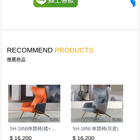
。
詳細尺寸以實品為主。
。
非因本公司問題而需退換貨，請於收到貨7日
其它注意事項
內通知客服人員(Line@ ID：
@dershin
)
，並
本司貨車運送如因路況不佳、天候惡劣、過於偏遠之
須保持商品全新狀態與完整包裝。鑑賞期間
山區內等，或收貨地點搬運過於困難等因素，導致無
若發生非本司因素致使之汙損破壞，恕無法
RECOMMEND
PRODUCTS
法順利配送，本公司除了盡最大努力完成配送外，視
辦理退換貨。
狀況保有出貨的權利。
推薦商品
台北市、新北市地區固定每周(三)、(日)兩天
保護物流人員的工作安全，賣家無提供吊掛服務，若
收送貨，敬請見諒！
需以吊車或其他的吊掛方式吊運，費用將由買方自行
本公司部份商品無維修服務，超過7日鑑賞
支付。
期，商品使用年限，因客人使用習慣、居家
因大型傢俱有組裝、配送的問題，並非一般快速到貨
環境不同。若屬人為因素導致商品損壞、零
商品，無法指定特定時間送達，司機當天到貨前皆會
件短缺，則維修、搬運費用，需由消費者自
再與您通知，讓您不用整天在家等貨，以免浪費你的
行吸收(另事先與消費者報價，消費者同意將
寶貴時間。
會進行維修)。
如遇自然災害、政府宣布之災害警報等不可抗力情
到貨7日內為鑑賞期(注意:鑑賞期非試用期)，
SH-1858休閒椅(橘+灰皮)
SH-1858 休閒椅(灰皮)
事，而危及運送人員輸送之安全，本司得視狀況延後
若非商品品質瑕疵問題於鑑賞期內退貨之情
$ 16,200
$ 16,200
或停止運送服務。