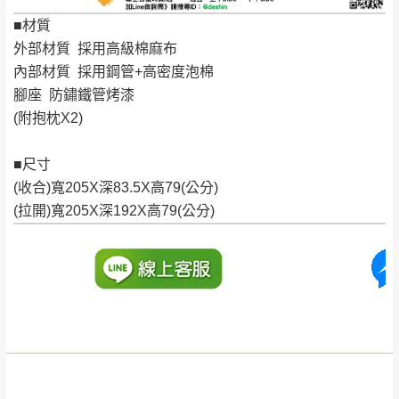
非因本公司問題而需退換貨，請於收到貨7日
■材質
其它注意事項
內通知客服人員(Line@ ID：
@dershin
)
，並
外部材質 採用高級棉麻布
本司貨車運送如因路況不佳、天候惡劣、過於偏遠之
須保持商品全新狀態與完整包裝。鑑賞期間
內部材質 採用鋼管+高密度泡棉
山區內等，或收貨地點搬運過於困難等因素，導致無
若發生非本司因素致使之汙損破壞，恕無法
腳座 防鏽鐵管烤漆
法順利配送，本公司除了盡最大努力完成配送外，視
(附抱枕X2)
辦理退換貨。
狀況保有出貨的權利。
台北市、新北市地區固定每周(三)、(日)兩天
保護物流人員的工作安全，賣家無提供吊掛服務，若
■尺寸
收送貨，敬請見諒！
需以吊車或其他的吊掛方式吊運，費用將由買方自行
(收合)寬205X深83.5X高79(公分)
本公司部份商品無維修服務，超過7日鑑賞
支付。
(拉開)寬205X深192X高79(公分)
期，商品使用年限，因客人使用習慣、居家
因大型傢俱有組裝、配送的問題，並非一般快速到貨
環境不同。若屬人為因素導致商品損壞、零
商品，無法指定特定時間送達，司機當天到貨前皆會
件短缺，則維修、搬運費用，需由消費者自
再與您通知，讓您不用整天在家等貨，以免浪費你的
行吸收(另事先與消費者報價，消費者同意將
寶貴時間。
會進行維修)。
如遇自然災害、政府宣布之災害警報等不可抗力情
到貨7日內為鑑賞期(注意:鑑賞期非試用期)，
事，而危及運送人員輸送之安全，本司得視狀況延後
若非商品品質瑕疵問題於鑑賞期內退貨之情
或停止運送服務。
形，我們需酌收退貨運費。
百貨公司配送暫無法配合開店前、閉店後時段，並送