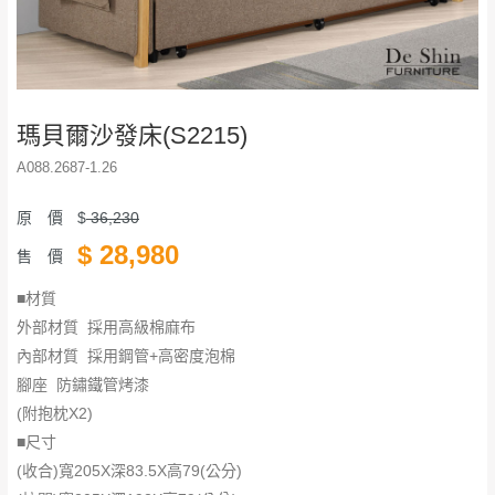
瑪貝爾沙發床(S2215)
A088.2687-1.26
原 價
$
36,230
$
28,980
售 價
■材質
外部材質 採用高級棉麻布
內部材質 採用鋼管+高密度泡棉
腳座 防鏽鐵管烤漆
(附抱枕X2)
■尺寸
(收合)寬205X深83.5X高79(公分)