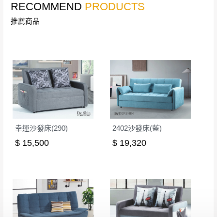
RECOMMEND
PRODUCTS
如欲放置營業場所及公開場合之商品則無享
至百貨公司卸貨區為限，恕無法送至指定樓面。
《 如
有商品一年保固之服務。
推薦商品
遇百貨周年慶期間，恕暫停百貨公司相關運送 》
無回收家具服務，若需回收家俱可聯絡當地請清潔隊
▪️
訂單成立
時請儘速於三日內完成付款，
交易恕不
回收,免付費清運專線：0800-085-717
殺價，商品均已最低價格售出
，且在特定時日會給
予折扣，請密切注意。
▪️
三
日內若未接獲您的匯款或轉帳通知，商品將不
予保留(訂單自動取消)。
▪️
無回收家具服務，若需回收家具可聯絡當地請清
潔隊回收,免付費清運專線：0800-085-717。
幸運沙發床(290)
2402沙發床(藍)
$ 15,500
$ 19,320