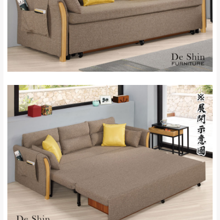
新北
法搬運上樓等因素，導致無法配送，
本公司
峽山區、石碇、坪
保有出貨的權利。
林、福隆、淡水山
保護物流人員的工作安全，賣家無提供吊掛
區、北投湖山路、
服務，若需以吊車或其他的吊掛方式吊運，
深坑山區
費用將由買方自行支付。
$ 9,000以上：免
因大型傢俱有組裝、配送的問題，並非一般
運費
快速到貨商品，無法指定特定時間送達，司
基隆
$ 9,000以下：
基隆山區
機當天到貨前皆會再與您通知，讓你不用整
NT$500元
天在家等貨，以節省您的寶貴時間。
＊A108產品另收運費
由於百貨公司配送較為不易，故暫無法配送
$ 9,000以上：免
至百貨公司內部。
卓蘭鎮、三灣、通
運費
霄山區、西湖、泰
苗栗
$ 9,000以下：
安鄉、大湖鄉、頭
發票寄送：
NT$500元
屋、獅潭鄉
若您選擇三聯式或索取兩聯式發票，發票將於商品
＊A108產品另收運費
完成出貨15個工作天另行寄出，另外約加上2~7個
工作天內送達，如遇國定假日將順延寄送。
配送天數：5~14天
到貨時間：指定送貨日當天以電話聯絡確認