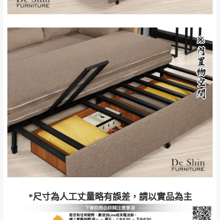
退換貨說明：
若收到不良品，請於到貨日起七日內通知本
｜周（一）配送部門固定公休無送貨｜
公司客服人員，我們將為您更換新品，運費
皆由本站負責，所有退回及換貨之商品必須
台北市、新北市地區固定每周(三)、(日)兩天收送貨
是全新狀態且完整包裝，床墊、床包、枕頭
類產品需為未拆封狀態(請保持商品、附件、
包裝、廠商紙及所有附隨文件或資料之完整
暫無配送地區
：
彰化、南投、雲林、嘉義、台南、高
性)，若未依照上述方式處理，恕無法接受退
雄、屏東、宜蘭、 花蓮、台東、金門、馬祖、澎湖地區
貨。
（可於LINE線上詢問 →
@dershin
）
由於透過電腦螢幕選購商品，可能會因個人
電腦螢幕的設定色差或解析度等因素， 與實
際商品的顏色、質感稍有不同，如因此而需
加收說明
退換貨，
需自付來回運費及人資成本
，請您
訂購前詳加確認。(包含商品尺寸是否合適)。
訂購前請確認商品尺寸，大型物件因為人工
*尺寸為人工丈量略有誤差，請以實品為主
丈量，難免會有些許誤差值(約正負0.5CM)
。
詳細尺寸以實品為主。
。