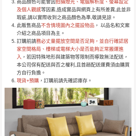
依評論低至高排列
只顯示附上圖片
商品顏色可能會
因
拍攝燈光、電腦解析度、螢幕設定
→
@dershin
）
若商品價格或庫存有異常，商家有權取消訂
及個人觀感
等因素,造成實品與網頁上有所差異,此並非
只顯示附上評論
瑕疵,請以實際收到之商品顏色為準,敬請見諒。
單。
部分網路商品恕無法更改原設計或客製，敬請
桃園
復興鄉
此販售商品
不含情境圖內之擺設物品
， 以品名和文案
見諒！
介紹之商品項目為主。
接單後二日內(不含例假日)，我們客服會與您
峨眉鄉、五峰鄉、
訂購前請
務必丈量擺放空間是否足夠
，並自行確認居
電話聯絡或E-Mail通知確認訂單。
橫山、北埔鄉、尖
家空間格局、
樓梯或電梯大小是否能夠正常搬運進
（線上客
服 LINE →
@dershin
）
石鄉、寶山鄉山
入
，若因特殊地形與建築物等限制而導致無法配送，
新竹
下單前先詢問是否現貨
，若未詢問下單後無
區、新埔山區、芎
本公司保有配送與否之權利,且首趟配送運費須由購買
現貨我們客服會再來電或E-Mail與您聯絡
林山區、關西 玉山
方自行負擔。
免 運
（洽詢方式請搜尋 L
ine ID →
@dershin
）
里
現貨+預購
，訂購前請先確認庫存。
費
運送範圍：限定北至基隆，南至苗栗，偏遠
地區恕無法提供運送 (詳見運送規章)。
台北
無
雙溪、貢寮、烏
配送範圍：
來、平溪、九份、
苗栗至基隆；其它地區暫不開放，如因特殊
石門、林口 下福
＊A108產品另收運費
地型限制(山區、鄉、鎮、村)、樓梯太小、無
里、新店山區、三