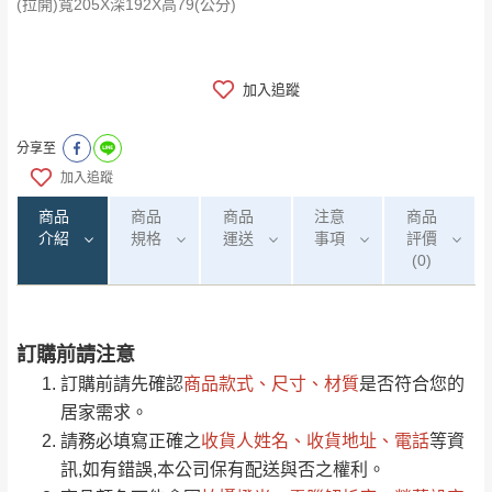
(拉開)寬205X深192X高79(公分)
加入追蹤
分享至
加入追蹤
商品
商品
商品
注意
商品
介紹
規格
運送
事項
評價
(0)
訂購前請注意
0
注意事項：
/5
運 費 說 明
(0)筆
訂購前請先確認
商品款式、尺寸、材質
是否符合您的
由於
品項繁多，網頁無法及時更新，如有需
居家需求。
要購買商品，請於出發前來電或到「官方
請務必填寫正確之
收貨人姓名、收貨地址、電話
等資
全部
依評論高至低排列
偏遠地區
Line客服」來信確認商品是否有「現貨」與
運送地
區
運送費用
訊,如有錯誤,本公司保有配送與否之權利。
「金額」。
（請先線上詢問 LINE