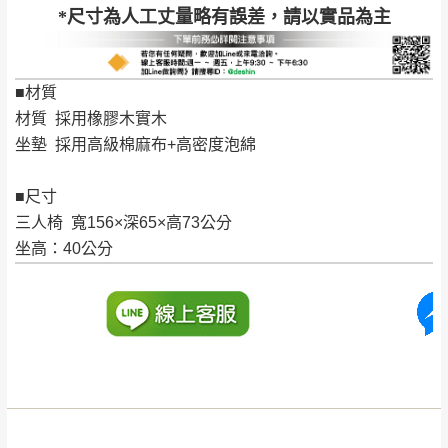
*尺寸為人工丈量略有誤差，請以實品為主
公司客服人員，我們將為您更換新品，運費
皆由本站負責，所有退回及換貨之商品必須
台北市、新北市地區固定每周(三)、(日)兩天收送貨
是全新狀態且完整包裝，床墊、床包、枕頭
■材質
類產品需為未拆封狀態(請保持商品、附件、
材質 採用橡膠木實木
包裝、廠商紙及所有附隨文件或資料之完整
暫無配送地區
：
彰化、南投、雲林、嘉義、台南、高
坐墊 採用高級棉麻布+高密度泡綿
性)，若未依照上述方式處理，恕無法接受退
雄、屏東、宜蘭、 花蓮、台東、金門、馬祖、澎湖地區
貨。
（可於LINE線上詢問 →
@dershin
）
■尺寸
由於透過電腦螢幕選購商品，可能會因個人
三人椅 寬156×深65×高73公分
電腦螢幕的設定色差或解析度等因素， 與實
坐高：40公分
際商品的顏色、質感稍有不同，如因此而需
加收說明
退換貨，
需自付來回運費及人資成本
，請您
訂購前詳加確認。(包含商品尺寸是否合適)。
訂購前請確認商品尺寸，大型物件因為人工
丈量，難免會有些許誤差值(約正負0.5CM)
。
詳細尺寸以實品為主。
。
非因本公司問題而需退換貨，請於收到貨7日
其它注意事項
內通知客服人員(Line@ ID：
@dershin
)
，並