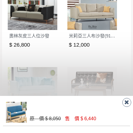
奧林灰皮三人位沙發
米莉亞三人布沙發(915A)
$ 26,800
$ 12,000
哈奎茵三人布沙發(802A)
瓦爾德休閒沙發三人椅（不含茶几）
$ 11,500
$ 11,590
原 價 $ 8,050
售 價 $ 6,440