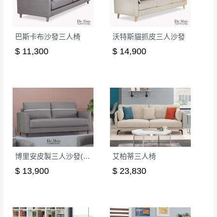
無回收家具服務，若需回收家俱可聯絡當地請清潔隊
▪️
訂單成立
時請儘速於三日內完成付款，
交易恕不
回收,免付費清運專線：0800-085-717
殺價，商品均已最低價格售出
，且在特定時日會給
巴斯卡布沙發三人椅
沃特斯貓抓皮三人沙發
予折扣，請密切注意。
$ 11,300
$ 14,900
▪️
三
日內若未接獲您的匯款或轉帳通知，商品將不
予保留(訂單自動取消)。
▪️
無回收家具服務，若需回收家具可聯絡當地請清
潔隊回收,免付費清運專線：0800-085-717。
博里安皮製三人沙發(8076)
艾柏蒂三人椅
$ 13,900
$ 23,830