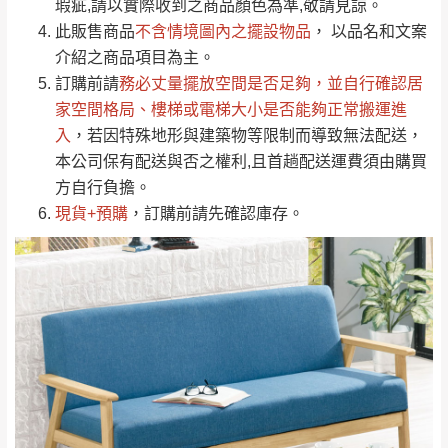
瑕疵,請以實際收到之商品顏色為準,敬請見諒。
單。
部分網路商品恕無法更改原設計或客製，敬請
桃園
復興鄉
此販售商品
不含情境圖內之擺設物品
， 以品名和文案
見諒！
介紹之商品項目為主。
接單後二日內(不含例假日)，我們客服會與您
峨眉鄉、五峰鄉、
訂購前請
務必丈量擺放空間是否足夠
，並自行確認居
電話聯絡或E-Mail通知確認訂單。
橫山、北埔鄉、尖
家空間格局、
樓梯或電梯大小是否能夠正常搬運進
（線上客
服 LINE →
@dershin
）
石鄉、寶山鄉山
入
，若因特殊地形與建築物等限制而導致無法配送，
新竹
下單前先詢問是否現貨
，若未詢問下單後無
區、新埔山區、芎
本公司保有配送與否之權利,且首趟配送運費須由購買
現貨我們客服會再來電或E-Mail與您聯絡
林山區、關西 玉山
方自行負擔。
免 運
（洽詢方式請搜尋 L
ine ID →
@dershin
）
里
現貨+預購
，訂購前請先確認庫存。
費
運送範圍：限定北至基隆，南至苗栗，偏遠
地區恕無法提供運送 (詳見運送規章)。
台北
無
雙溪、貢寮、烏
配送範圍：
來、平溪、九份、
苗栗至基隆；其它地區暫不開放，如因特殊
石門、林口 下福
＊A108產品另收運費
地型限制(山區、鄉、鎮、村)、樓梯太小、無
里、新店山區、三
新北
法搬運上樓等因素，導致無法配送，
本公司
峽山區、石碇、坪
保有出貨的權利。
林、福隆、淡水山