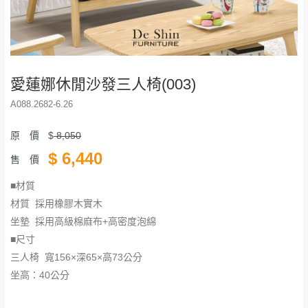
愛蓮娜休閒沙發三人椅(003)
A088.2682-6.26
原 價
$
8,050
$
6,440
售 價
■材質
材質 採用橡膠木實木
坐墊 採用高級棉麻布+高密度泡綿
■尺寸
三人椅 寬156×深65×高73公分
​​​​​​​坐高：40公分