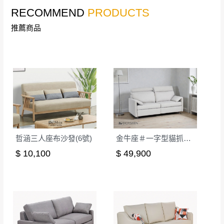
RECOMMEND
PRODUCTS
本司貨車運送如因路況不佳、天候惡劣、過於偏遠之
須保持商品全新狀態與完整包裝。鑑賞期間
山區內等，或收貨地點搬運過於困難等因素，導致無
若發生非本司因素致使之汙損破壞，恕無法
推薦商品
法順利配送，本公司除了盡最大努力完成配送外，視
辦理退換貨。
狀況保有出貨的權利。
台北市、新北市地區固定每周(三)、(日)兩天
保護物流人員的工作安全，賣家無提供吊掛服務，若
收送貨，敬請見諒！
需以吊車或其他的吊掛方式吊運，費用將由買方自行
本公司部份商品無維修服務，超過7日鑑賞
支付。
期，商品使用年限，因客人使用習慣、居家
因大型傢俱有組裝、配送的問題，並非一般快速到貨
環境不同。若屬人為因素導致商品損壞、零
商品，無法指定特定時間送達，司機當天到貨前皆會
件短缺，則維修、搬運費用，需由消費者自
再與您通知，讓您不用整天在家等貨，以免浪費你的
行吸收(另事先與消費者報價，消費者同意將
哲涵三人座布沙發(6號)
金牛座＃一字型貓抓布電動沙發
寶貴時間。
會進行維修)。
$ 10,100
$ 49,900
如遇自然災害、政府宣布之災害警報等不可抗力情
到貨7日內為鑑賞期(注意:鑑賞期非試用期)，
事，而危及運送人員輸送之安全，本司得視狀況延後
若非商品品質瑕疵問題於鑑賞期內退貨之情
或停止運送服務。
形，我們需酌收退貨運費。
百貨公司配送暫無法配合開店前、閉店後時段，並送
如欲放置營業場所及公開場合之商品則無享
至百貨公司卸貨區為限，恕無法送至指定樓面。
《 如
有商品一年保固之服務。
遇百貨周年慶期間，恕暫停百貨公司相關運送 》