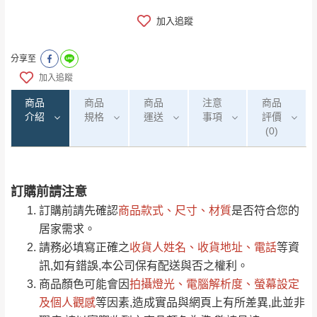
加入追蹤
分享至
加入追蹤
商品
商品
商品
注意
商品
介紹
規格
運送
事項
評價
(0)
訂購前請注意
0
注意事項：
/5
運 費 說 明
(0)筆
訂購前請先確認
商品款式、尺寸、材質
是否符合您的
由於
品項繁多，網頁無法及時更新，如有需
居家需求。
要購買商品，請於出發前來電或到「官方
請務必填寫正確之
收貨人姓名、收貨地址、電話
等資
全部
依評論高至低排列
偏遠地區
Line客服」來信確認商品是否有「現貨」與
運送地
區
運送費用
訊,如有錯誤,本公司保有配送與否之權利。
「金額」。
（請先線上詢問 LINE
依評論低至高排列
只顯示附上圖片
商品顏色可能會
因
拍攝燈光、電腦解析度、螢幕設定
→
@dershin
）
若商品價格或庫存有異常，商家有權取消訂
及個人觀感
等因素,造成實品與網頁上有所差異,此並非
只顯示附上評論