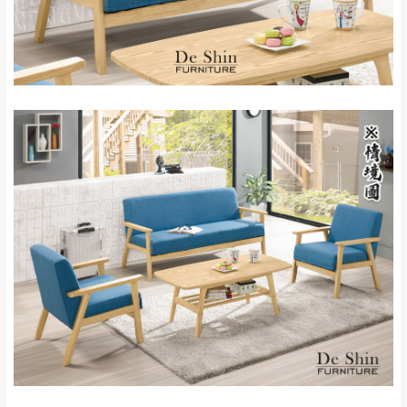
保護物流人員的工作安全，賣家無提供吊掛
區、北投湖山路、
服務，若需以吊車或其他的吊掛方式吊運，
深坑山區
費用將由買方自行支付。
$ 9,000以上：免
因大型傢俱有組裝、配送的問題，並非一般
運費
快速到貨商品，無法指定特定時間送達，司
基隆
$ 9,000以下：
基隆山區
機當天到貨前皆會再與您通知，讓你不用整
NT$500元
天在家等貨，以節省您的寶貴時間。
＊A108產品另收運費
由於百貨公司配送較為不易，故暫無法配送
$ 9,000以上：免
至百貨公司內部。
卓蘭鎮、三灣、通
運費
霄山區、西湖、泰
苗栗
$ 9,000以下：
安鄉、大湖鄉、頭
發票寄送：
NT$500元
屋、獅潭鄉
若您選擇三聯式或索取兩聯式發票，發票將於商品
＊A108產品另收運費
完成出貨15個工作天另行寄出，另外約加上2~7個
工作天內送達，如遇國定假日將順延寄送。
配送天數：5~14天
到貨時間：指定送貨日當天以電話聯絡確認
退換貨說明：
若收到不良品，請於到貨日起七日內通知本
｜周（一）配送部門固定公休無送貨｜